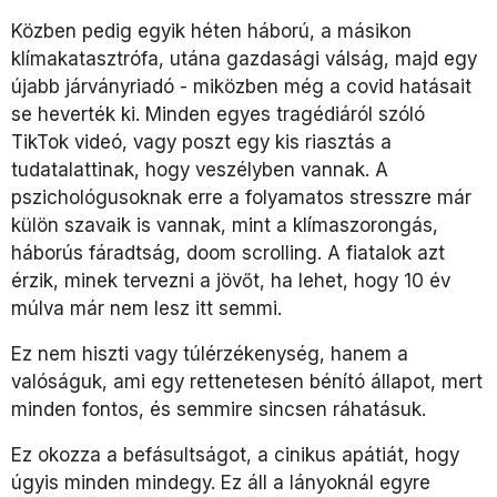
Közben pedig egyik héten háború, a másikon
klímakatasztrófa, utána gazdasági válság, majd egy
újabb járványriadó - miközben még a covid hatásait
se heverték ki. Minden egyes tragédiáról szóló
TikTok videó, vagy poszt egy kis riasztás a
tudatalattinak, hogy veszélyben vannak. A
pszichológusoknak erre a folyamatos stresszre már
külön szavaik is vannak, mint a klímaszorongás,
háborús fáradtság, doom scrolling. A fiatalok azt
érzik, minek tervezni a jövőt, ha lehet, hogy 10 év
múlva már nem lesz itt semmi.
Ez nem hiszti vagy túlérzékenység, hanem a
valóságuk, ami egy rettenetesen bénító állapot, mert
minden fontos, és semmire sincsen ráhatásuk.
Ez okozza a befásultságot, a cinikus apátiát, hogy
úgyis minden mindegy. Ez áll a lányoknál egyre