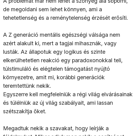
A problémát már nem lehet a szőnyeg alá söpörni,
de megoldani sem lehet könnyen, ami a
tehetetlenség és a reménytelenség érzését erősíti.
A Z generáció mentális egészségi válsága nem
azért alakult ki, mert a tagjai mihasznák, vagy
lusták. Az állapotuk egy logikus és szinte
elkerülhetetlen reakció egy paradoxonokkal teli,
túlstimuláló és elégtelen támogatást nyújtó
környezetre, amit mi, korábbi generációk
teremtettünk nekik.
Egyszerre kell megfelelniük a régi világ elvárásainak
és túlélniük az új világ szabályait, ami lassan
szétszakítja őket.
Megadtuk nekik a szavakat, hogy leírják a