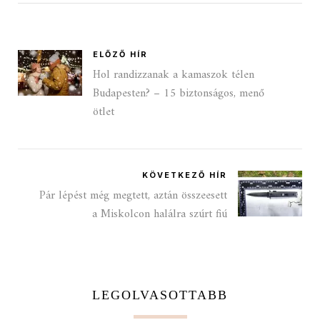
ELŐZŐ HÍR
Hol randizzanak a kamaszok télen
Budapesten? – 15 biztonságos, menő
ötlet
KÖVETKEZŐ HÍR
Pár lépést még megtett, aztán összeesett
a Miskolcon halálra szúrt fiú
LEGOLVASOTTABB