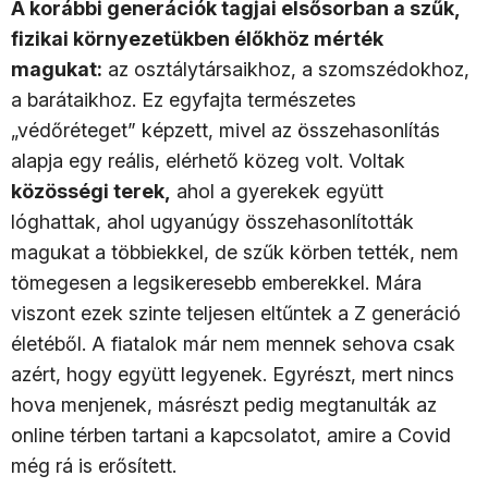
A korábbi generációk tagjai elsősorban a szűk,
fizikai környezetükben élőkhöz mérték
magukat:
az osztálytársaikhoz, a szomszédokhoz,
a barátaikhoz. Ez egyfajta természetes
„védőréteget” képzett, mivel az összehasonlítás
alapja egy reális, elérhető közeg volt.
Voltak
közöss
égi terek,
ahol a gyerekek együtt
lóghattak, ahol ugyanúgy összehasonlították
magukat a többiekkel, de szűk körben tették, nem
tömegesen a legsikeresebb emberekkel. Mára
viszont ezek szinte teljesen eltűntek a Z generáció
életéből. A fiatalok már nem mennek sehova csak
azért, hogy együtt legyenek. Egyrészt, mert nincs
hova menjenek, másrészt pedig megtanulták az
online térben tartani a kapcsolatot, amire a Covid
még rá is erősített.