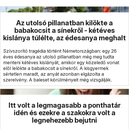
Az utolsó pillanatban kilökte a
babakocsit a sínekről - kétéves
kislánya túlélte, az édesanya meghalt
Szívszorító tragédia történt Németországban: egy 26
éves édesanya az utolsó pillanatban még meg tudta
menteni kétéves kislányát, amikor egy közeledő vonat
elől lelökte a babakocsit a sínekről. A kisgyermek
sértetlen maradt, az anyát azonban elgázolta a
szerelvény. A baleset körülményeit még vizsgálják.
Itt volt a legmagasabb a ponthatár
idén és ezekre a szakokra volt a
legnehezebb bejutni