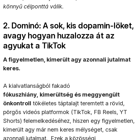
könnyű célponttá válik.
2. Dominó: A sok, kis dopamin-löket,
avagy hogyan huzalozza át az
agyukat a TikTok
A figyelmetlen, kimerült agy azonnali jutalmat
keres.
A kialvatlanságból fakadó
fókuszhiány, kimerültség és meggyengült
önkontroll
tökéletes táptalajt teremtett a rövid,
pörgős videós platformok (TikTok, FB Reels, YT
Shorts) felemelkedéséhez, hiszen e
gy figyelmetlen,
kimerült agy már nem keres mélységet, csak
azonnali jutalmat.
Ezek a közösségi