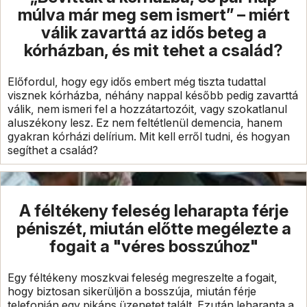
múlva már meg sem ismert” – miért
válik zavarttá az idős beteg a
kórházban, és mit tehet a család?
Előfordul, hogy egy idős embert még tiszta tudattal
visznek kórházba, néhány nappal később pedig zavarttá
válik, nem ismeri fel a hozzátartozóit, vagy szokatlanul
aluszékony lesz. Ez nem feltétlenül demencia, hanem
gyakran kórházi delírium. Mit kell erről tudni, és hogyan
segíthet a család?
A féltékeny feleség leharapta férje
péniszét, miután előtte megélezte a
fogait a "véres bosszúhoz"
Egy féltékeny moszkvai feleség megreszelte a fogait,
hogy biztosan sikerüljön a bosszúja, miután férje
telefonján egy pikáns üzenetet talált. Ezután leharapta a