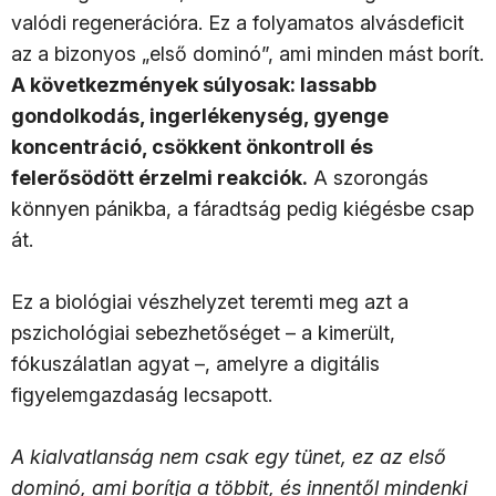
valódi regenerációra
. Ez a folyamatos alvásdeficit
az a bizonyos „első dominó”, ami minden mást borít.
A következmények súlyosak: lassabb
gondolkodás, ingerlékenység, gyenge
koncentráció, csökkent önkontroll és
felerősödött érzelmi reakciók.
A szorongás
könnyen pánikba, a fáradtság pedig kiégésbe csap
át.
Ez a biológiai vészhelyzet teremti meg azt a
pszichológiai sebezhetőséget – a kimerült,
fókuszálatlan agyat –, amelyre a digitális
figyelemgazdaság lecsapott.
A kialvatlanság nem csak egy tünet, ez az első
dominó, ami borítja a többit, és innentől mindenki