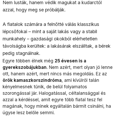
Nem lusták, hanem védik magukat a kudarctól
azzal, hogy meg se próbálják.
A fiatalok számára a felnőtté válás klasszikus
lépcsőfokai – mint a saját lakás vagy a stabil
munkahely – gazdasági okokból elérhetetlen
távolságba kerültek: a lakásárak elszálltak, a bérek
pedig stagnálnak.
Egyre többen élnek még
25 évesen is a
gyerekszobájukban
. Nem azért, mert olyan jó lenne
ott, hanem azért, mert nincs más megoldás. Ez az
örök kamaszkorszindróma
, ami kívülről talán
kényelmesnek tűnik, de belül folyamatos
szorongással jár. Halogatással, céltalansággal és
azzal a kérdéssel, amit egyre több fiatal tesz fel
magának, hogy minek egyáltalán bármit csinálni, ha
úgyse lesz belőle semmi.