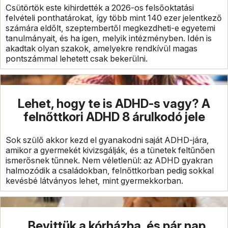
Csütörtök este kihirdették a 2026-os felsőoktatási
felvételi ponthatárokat, így több mint 140 ezer jelentkező
számára eldőlt, szeptembertől megkezdheti-e egyetemi
tanulmányait, és ha igen, melyik intézményben. Idén is
akadtak olyan szakok, amelyekre rendkívül magas
pontszámmal lehetett csak bekerülni.
Lehet, hogy te is ADHD-s vagy? A
felnőttkori ADHD 8 árulkodó jele
Sok szülő akkor kezd el gyanakodni saját ADHD-jára,
amikor a gyermekét kivizsgálják, és a tünetek feltűnően
ismerősnek tűnnek. Nem véletlenül: az ADHD gyakran
halmozódik a családokban, felnőttkorban pedig sokkal
kevésbé látványos lehet, mint gyermekkorban.
„Bevittük a kórházba, és pár nap