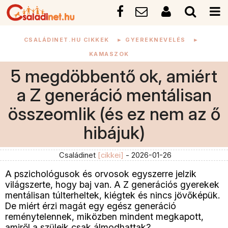
CSALÁDINET.HU CIKKEK
►
GYEREKNEVELÉS
►
KAMASZOK
5 megdöbbentő ok, amiért
a Z generáció mentálisan
összeomlik (és ez nem az ő
hibájuk)
Családinet
[cikkei]
- 2026-01-26
A pszichológusok és orvosok egyszerre jelzik
világszerte, hogy baj van. A Z generációs gyerekek
mentálisan túlterheltek, kiégtek és nincs jövőképük.
De miért érzi magát egy egész generáció
reménytelennek, miközben mindent megkapott,
amiről a szüleik csak álmodhattak?