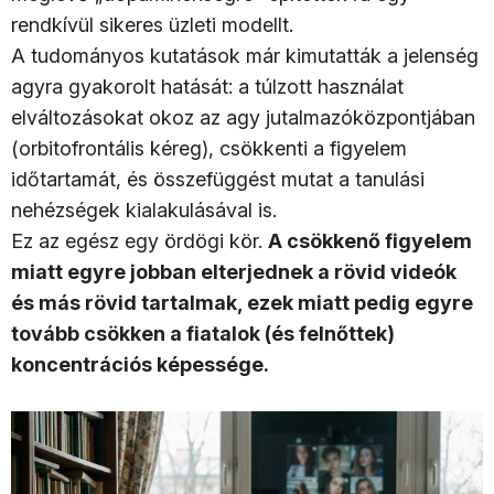
rendkívül sikeres üzleti modellt.
A tudományos kutatások már kimutatták a jelenség
agyra gyakorolt hatását: a túlzott használat
elváltozásokat okoz az agy jutalmazóközpontjában
(orbitofrontális kéreg), csökkenti a figyelem
időtartamát, és összefüggést mutat a tanulási
nehézségek kialakulásával is.
Ez az egész egy ördögi kör.
A csökkenő figyelem
miatt egyre jobban elterjednek a rövid videók
és más rövid tartalmak, ezek miatt pedig egyre
tovább csökken a fiatalok (és felnőttek)
koncentrációs képessége.