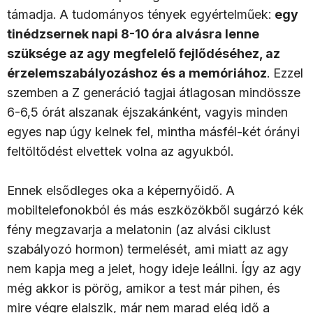
támadja. A tudományos tények egyértelműek:
egy
tinédzsernek napi 8-10 óra alvásra lenne
szüksége az agy megfelelő fejlődéséhez, az
érzelemszabályozáshoz és a memóriához
. Ezzel
szemben a Z generáció tagjai átlagosan mindössze
6-6,5 órát alszanak éjszakánként, vagyis minden
egyes nap úgy kelnek fel, mintha másfél-két órányi
feltöltődést elvettek volna az agyukból.
Ennek elsődleges oka a képernyőidő. A
mobiltelefonokból és más eszközökből sugárzó kék
fény megzavarja a melatonin (az alvási ciklust
szabályozó hormon) termelését, ami miatt az agy
nem kapja meg a jelet, hogy ideje leállni. Így az agy
még akkor is pörög, amikor a test már pihen,
és
mire végre elalszik, már nem marad elég idő a