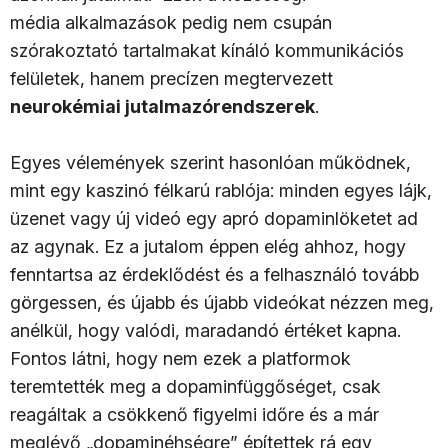
média alkalmazások pedig nem csupán
szórakoztató tartalmakat kínáló kommunikációs
felületek, hanem precízen megtervezett
neurokémiai jutalmazórendszerek
.
Egyes vélemények szerint hasonlóan működnek,
mint egy kaszinó félkarú rablója: minden egyes lájk,
üzenet vagy új videó egy apró dopaminlöketet ad
az agynak. Ez a jutalom éppen elég ahhoz, hogy
fenntartsa az érdeklődést és a felhasználó tovább
görgessen, és újabb és újabb videókat nézzen meg,
anélkül, hogy valódi, maradandó értéket kapna.
Fontos látni, hogy
nem
ezek a platformok
teremtették meg a dopaminfüggőséget,
csak
reagáltak a csökkenő figyelmi időre és
a már
meglévő „dopaminéhségre” építettek rá egy