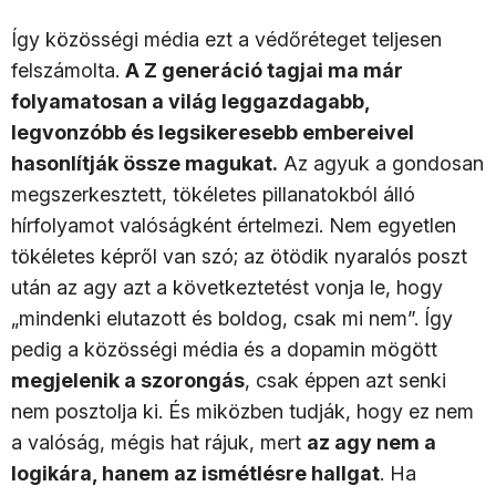
Így közösségi média ezt a védőréteget teljesen
felszámolta.
A Z generáció tagjai ma már
folyamatosan a világ leggazdagabb,
legvonzóbb és legsikeresebb embereivel
hasonlítják össze magukat.
Az agyuk a gondosan
megszerkesztett, tökéletes pillanatokból álló
hírfolyamot valóságként értelmezi. Nem egyetlen
tökéletes képről van szó; az ötödik nyaralós poszt
után az agy azt a következtetést vonja le, hogy
„mindenki elutazott és boldog, csak mi nem”.
Így
pedig a közösségi média és a dopamin mögött
megjelenik a szorongás
, csak éppen azt senki
nem posztolja ki. És miközben tudják, hogy ez nem
a valóság, mégis hat rájuk, mert
az agy nem a
logikára, hanem az ismétlésre hallgat
. Ha