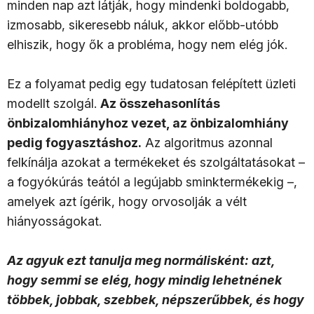
minden nap azt látják, hogy mindenki boldogabb,
izmosabb, sikeresebb náluk, akkor előbb-utóbb
elhiszik, hogy ők a probléma, hogy nem elég jók.
Ez a folyamat pedig egy tudatosan felépített üzleti
modellt szolgál.
Az összehasonlítás
önbizalomhiányhoz vezet, az önbizalomhiány
pedig fogyasztáshoz.
Az algoritmus azonnal
felkínálja azokat a termékeket és szolgáltatásokat –
a fogyókúrás teától a legújabb sminktermékekig –,
amelyek azt ígérik, hogy orvosolják a vélt
hiányosságokat.
Az agyuk ezt tanulja meg normálisként: azt,
hogy semmi se elég, hogy mindig lehetnének
többek, jobbak, szebbek, népszerűbbek, és hogy