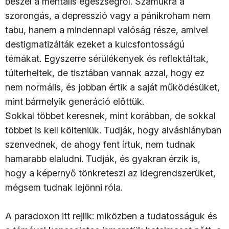
beszél a mentális egészségről. Számukra a
szorongás, a depresszió vagy a pánikroham nem
tabu, hanem a mindennapi valóság része, amivel
destigmatizálták ezeket a kulcsfontosságú
témákat.
Egyszerre sérülékenyek és reflektáltak,
túlterheltek, de tisztában vannak azzal, hogy ez
nem normális, és jobban értik a saját működésüket,
mint bármelyik generáció előttük.
Sokkal többet keresnek, mint korábban, de sokkal
többet is kell költeniük. Tudják, hogy alváshiányban
szenvednek, de ahogy fent írtuk, nem tudnak
hamarabb elaludni. Tudják, és gyakran érzik is,
hogy a képernyő tönkreteszi az idegrendszerüket,
mégsem tudnak lejönni róla.
A paradoxon itt rejlik: miközben a tudatosságuk és