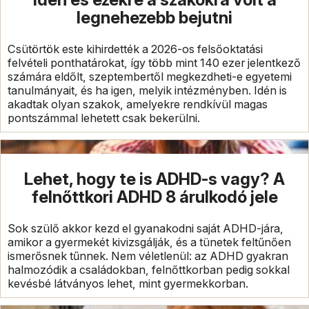
legnehezebb bejutni
Csütörtök este kihirdették a 2026-os felsőoktatási
felvételi ponthatárokat, így több mint 140 ezer jelentkező
számára eldőlt, szeptembertől megkezdheti-e egyetemi
tanulmányait, és ha igen, melyik intézményben. Idén is
akadtak olyan szakok, amelyekre rendkívül magas
pontszámmal lehetett csak bekerülni.
Lehet, hogy te is ADHD-s vagy? A
felnőttkori ADHD 8 árulkodó jele
Sok szülő akkor kezd el gyanakodni saját ADHD-jára,
amikor a gyermekét kivizsgálják, és a tünetek feltűnően
ismerősnek tűnnek. Nem véletlenül: az ADHD gyakran
halmozódik a családokban, felnőttkorban pedig sokkal
kevésbé látványos lehet, mint gyermekkorban.