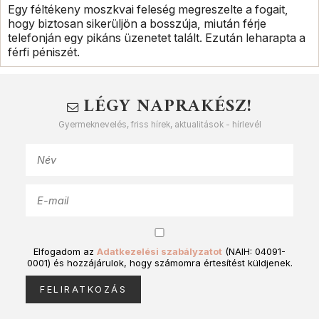
Egy féltékeny moszkvai feleség megreszelte a fogait,
hogy biztosan sikerüljön a bosszúja, miután férje
telefonján egy pikáns üzenetet talált. Ezután leharapta a
férfi péniszét.
LÉGY NAPRAKÉSZ!
Gyermeknevelés, friss hírek, aktualitások - hírlevél
Elfogadom az
Adatkezelési szabályzatot
(NAIH: 04091-
0001) és hozzájárulok, hogy számomra értesítést küldjenek.