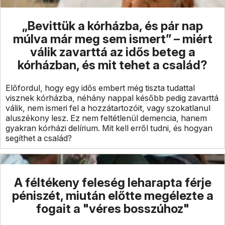
„Bevittük a kórházba, és pár nap
múlva már meg sem ismert” – miért
válik zavarttá az idős beteg a
kórházban, és mit tehet a család?
Előfordul, hogy egy idős embert még tiszta tudattal
visznek kórházba, néhány nappal később pedig zavarttá
válik, nem ismeri fel a hozzátartozóit, vagy szokatlanul
aluszékony lesz. Ez nem feltétlenül demencia, hanem
gyakran kórházi delírium. Mit kell erről tudni, és hogyan
segíthet a család?
A féltékeny feleség leharapta férje
péniszét, miután előtte megélezte a
fogait a "véres bosszúhoz"