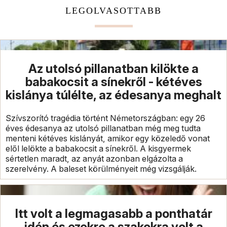
LEGOLVASOTTABB
Az utolsó pillanatban kilökte a
babakocsit a sínekről - kétéves
kislánya túlélte, az édesanya meghalt
Szívszorító tragédia történt Németországban: egy 26
éves édesanya az utolsó pillanatban még meg tudta
menteni kétéves kislányát, amikor egy közeledő vonat
elől lelökte a babakocsit a sínekről. A kisgyermek
sértetlen maradt, az anyát azonban elgázolta a
szerelvény. A baleset körülményeit még vizsgálják.
Itt volt a legmagasabb a ponthatár
idén és ezekre a szakokra volt a