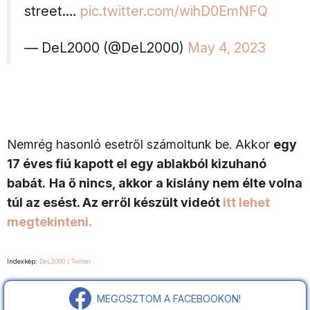
street.…
pic.twitter.com/wihD0EmNFQ
— DeL2000 (@DeL2000)
May 4, 2023
Nemrég hasonló esetről számoltunk be. Akkor
egy
17 éves fiú kapott el egy ablakból kizuhanó
babát.
Ha ő nincs, akkor a kislány nem élte volna
túl az esést. Az erről készült videót
itt lehet
megtekinteni.
Indexkép:
DeL2000 / Twitter
MEGOSZTOM A FACEBOOKON!