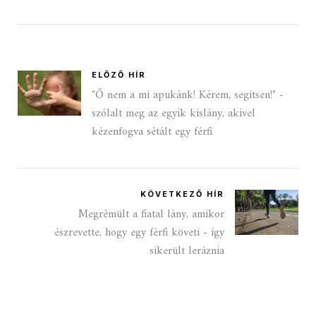
ELŐZŐ HÍR
"Ő nem a mi apukánk! Kérem, segítsen!" -
szólalt meg az egyik kislány, akivel
kézenfogva sétált egy férfi
KÖVETKEZŐ HÍR
Megrémült a fiatal lány, amikor
észrevette, hogy egy férfi követi - így
sikerült leráznia