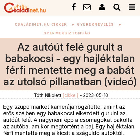
CSALÁDINET.HU CIKKEK
►
GYEREKNEVELÉS
►
GYERMEKBIZTONSÁG
Az autóút felé gurult a
babakocsi - egy hajléktalan
férfi mentette meg a babát
az utolsó pillanatban (videó)
Tóth Nikolett
[cikkei]
- 2023-05-10
Egy szupermarket kamerája rögzítette, amint az
erős szélben egy babakocsi elkezdett gurulni az
autóút felé. A nagynéni épp a csomagokat pakolta
az autóba, amikor megtörtént a baj. Egy hajléktalan
férfi mentette meg a kicsit a száguldó autóktól.