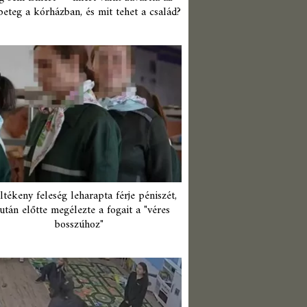
beteg a kórházban, és mit tehet a család?
ltékeny feleség leharapta férje péniszét,
után előtte megélezte a fogait a "véres
bosszúhoz"