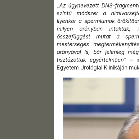
„Az úgynevezett DNS-fragmentác
szintű módszer a hímivarsej
Ilyenkor a spermiumok örökítőa
milyen arányban intaktak, i
összefüggést mutat a sperm
mesterséges megtermékenyítés
arányával is, bár jelenleg m
tisztázottak egyértelműen”
– m
Egyetem Urológiai Klinikáján mű