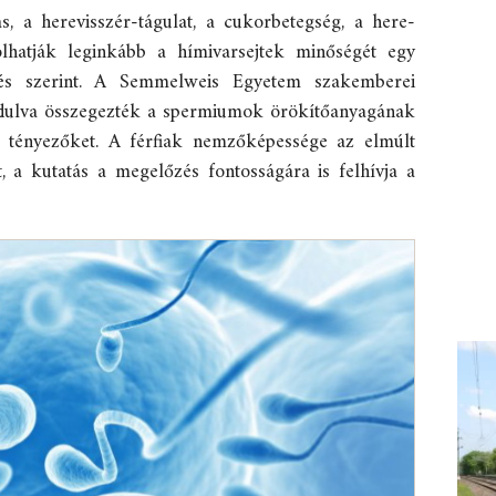
, a herevisszér-tágulat, a cukorbetegség, a here-
lhatják leginkább a hímivarsejtek minőségét egy
és szerint. A Semmelweis Egyetem szakemberei
dulva összegezték a spermiumok örökítőanyagának
 tényezőket. A férfiak nemzőképessége az elmúlt
, a kutatás a megelőzés fontosságára is felhívja a