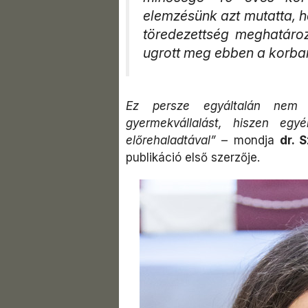
elemzésünk azt mutatta, 
töredezettség meghatáro
ugrott meg ebben a korban
Ez persze egyáltalán nem 
gyermekvállalást, hiszen eg
előrehaladtával”
– mondja
dr. 
publikáció első szerzője.