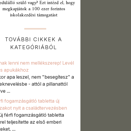
edülálló szülő vagy? Ezt intézd el, hogy
megkapjátok a 100 ezer forintos
iskolakezdési támogatást
TOVÁBBI CIKKEK A
KATEGÓRIÁBÓL
ak lenni nem mellékszerep! Levél
iss apukákhoz
or apa leszel, nem "besegítesz" a
eknevelésbe - attól a pillanattól
e ...
rfi fogamzásgátló tabletta új
zakot nyit a családtervezésben
új férfi fogamzásgátló tabletta
rel teljesítette az első emberi
eket. ...