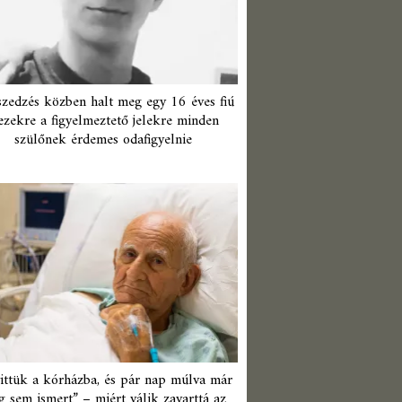
zedzés közben halt meg egy 16 éves fiú
ezekre a figyelmeztető jelekre minden
szülőnek érdemes odafigyelnie
ittük a kórházba, és pár nap múlva már
 sem ismert” – miért válik zavarttá az