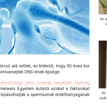
Az u
s
górcső alá vették, és kiderült, hogy 50 éves kor
 hímivarsejtek DNS-ének épsége.
docrinology
című szaklap hasábjain nemrég
elweis Egyetem kutatói azokat a faktorokat
Itt
folyásolhatják a spermiumok örökítőanyagának
ezek