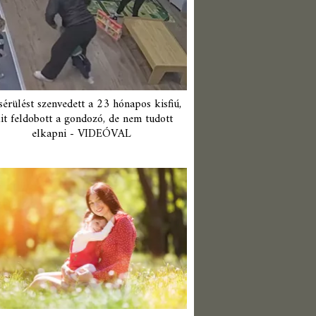
érülést szenvedett a 23 hónapos kisfiú,
it feldobott a gondozó, de nem tudott
elkapni - VIDEÓVAL