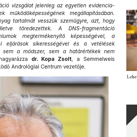
ió vizsgálat jelenleg az egyetlen evidencia-
tek működőképességének megállapításában.
nyag tartalmát vesszük szemügyre, azt, hogy
lletve töredezettek. A DNS-fragmentáció
iumok megtermékenyítő képességével, a
i eljárások sikerességével és a vetélések
ég sem a módszer, sem a határértékek nem
agyarázza
dr. Kopa Zsolt
, a Semmelweis
ködő Andrológiai Centrum vezetője.
Lehe