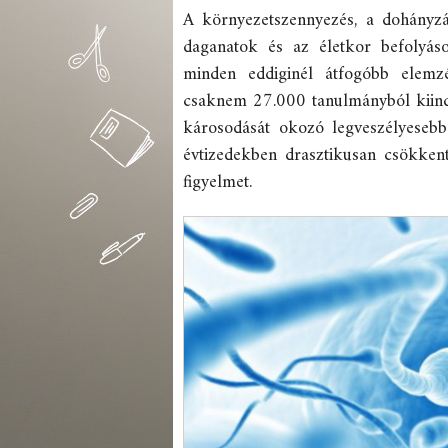
A környezetszennyezés, a dohányzás
daganatok és az életkor befolyáso
minden eddiginél átfogóbb elemz
csaknem 27.000 tanulmányból kiin
károsodását okozó legveszélyesebb
évtizedekben drasztikusan csökkent
figyelmet.