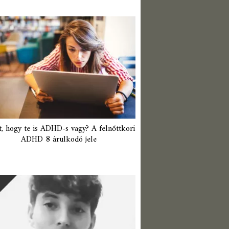
t, hogy te is ADHD-s vagy? A felnőttkori
ADHD 8 árulkodó jele