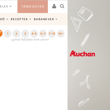
ELEK
TÁMOGATÁS
IDŐ
RECEPTEK
BABANEVEK
1
2
3
4-5
6-7
7-12
12+