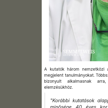
A kutatók három nemzetközi 
megjelent tanulmányokat. Többsz
bizonyult alkalmasnak arra,
elemzésükhöz.
"Korábbi kutatások alap
minősége 40 éves kor 