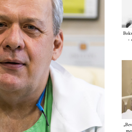
Boks
- 
„Bev
meg