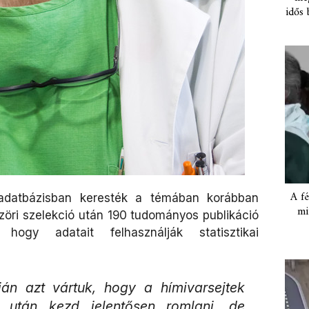
idős 
A fé
adatbázisban keresték a témában korábban
mi
öri szelekció után 190 tudományos publikáció
 hogy adatait felhasználják statisztikai
ján azt vártuk, hogy a hímivarsejtek
után kezd jelentősen romlani, de