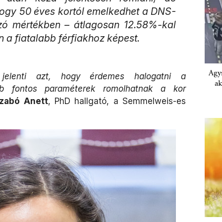
hogy 50 éves kortól emelkedhet a DNS-
zó mértékben – átlagosan 12.58%-kal
 a fiatalabb férfiakhoz képest.
Agys
jelenti azt, hogy érdemes halogatni a
ak
yéb fontos paraméterek romolhatnak a kor
Szabó Anett
, PhD hallgató, a Semmelweis-es