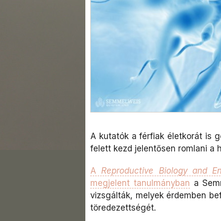
A kutatók a férfiak életkorát is 
felett kezd jelentősen romlani a
A
Reproductive Biology and En
megjelent tanulmányban
a Semm
vizsgálták, melyek érdemben be
töredezettségét.