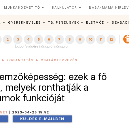
MUNKAKÖZVETÍTŐ
KALKULÁTOR
BABA-MAMA HÍRLEV
A
GYEREKNEVELÉS
TB, PÉNZÜGYEK
ÉLETMÓD
SZABAD
2
3
4
5
6
7
8
9
10
11
12
FOGANTATÁS
CSALÁDTERVEZÉS
 nemzőképesség: ezek a fő
k, melyek ronthatják a
mok funkcióját
INET
|
2023-04-25 15:52
!
KÜLDÉS E-MAILBEN