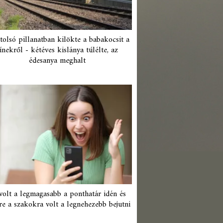
tolsó pillanatban kilökte a babakocsit a
ínekről - kétéves kislánya túlélte, az
édesanya meghalt
 volt a legmagasabb a ponthatár idén és
re a szakokra volt a legnehezebb bejutni