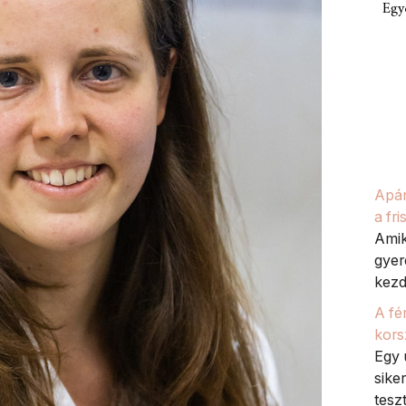
Egy
Apán
a fr
Amik
gyer
kezdv
A fé
kors
Egy 
siker
teszt