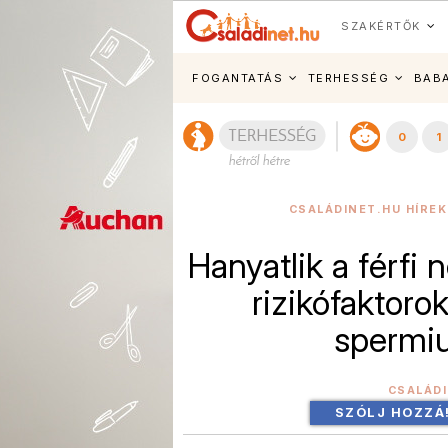
SZAKÉRTŐK
FOGANTATÁS
TERHESSÉG
BAB
0
1
CSALÁDINET.HU HÍREK
Hanyatlik a férfi
rizikófaktoro
spermiu
CSALÁD
SZÓLJ HOZZÁ