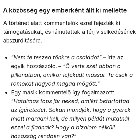
A közösség egy emberként állt ki mellette
A történet alatt kommentelők ezrei fejezték ki
támogatásukat, és rámutattak a férj viselkedésének
abszurditására.
"Nem te teszed tönkre a családot"
– írta az
egyik hozzászóló. –
"Ő verte szét abban a
pillanatban, amikor lefeküdt mással. Te csak a
romokat hagyod magad mögött."
Egy másik kommentelő így fogalmazott:
"Hatalmas taps jár neked, amiért betartottad
az ígéretedet. Sokan mondják, hogy a gyerek
miatt maradni kell, de milyen példát mutatnál
ezzel a fiadnak? Hogy a bizalom nélküli
házasság rendben van?"