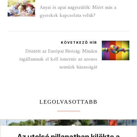
Anyai és apai nagyszülők: Miért más a
gyerekek kapcsolata velük?
KÖVETKEZŐ HÍR
Döntött az Európai Bíróság: Minden
tagállamnak el kell ismernie az azonos
neműek házasságát
LEGOLVASOTTABB
Az utolsó pillanatban kilökte a