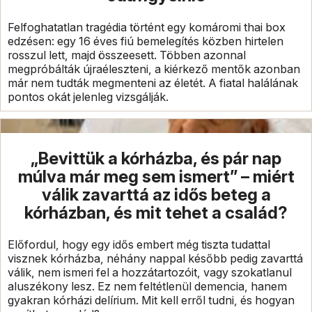
Felfoghatatlan tragédia történt egy komáromi thai box
edzésen: egy 16 éves fiú bemelegítés közben hirtelen
rosszul lett, majd összeesett. Többen azonnal
megpróbálták újraéleszteni, a kiérkező mentők azonban
már nem tudták megmenteni az életét. A fiatal halálának
pontos okát jelenleg vizsgálják.
„Bevittük a kórházba, és pár nap
múlva már meg sem ismert” – miért
válik zavarttá az idős beteg a
kórházban, és mit tehet a család?
Előfordul, hogy egy idős embert még tiszta tudattal
visznek kórházba, néhány nappal később pedig zavarttá
válik, nem ismeri fel a hozzátartozóit, vagy szokatlanul
aluszékony lesz. Ez nem feltétlenül demencia, hanem
gyakran kórházi delírium. Mit kell erről tudni, és hogyan