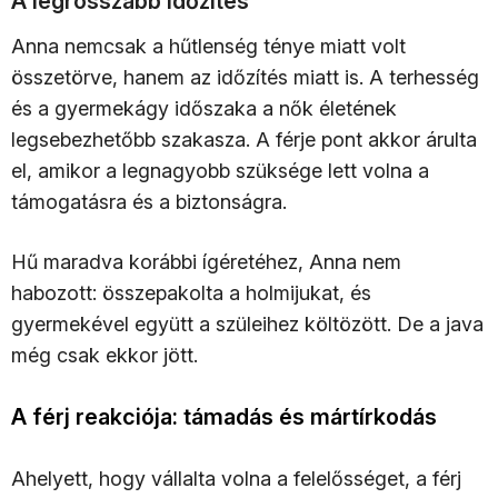
A legrosszabb időzítés
Anna nemcsak a hűtlenség ténye miatt volt
összetörve, hanem az időzítés miatt is. A terhesség
és a gyermekágy időszaka a nők életének
legsebezhetőbb szakasza. A férje pont akkor árulta
el, amikor a legnagyobb szüksége lett volna a
támogatásra és a biztonságra.
Hű maradva korábbi ígéretéhez, Anna nem
habozott: összepakolta a holmijukat, és
gyermekével együtt a szüleihez költözött. De a java
még csak ekkor jött.
A férj reakciója: támadás és mártírkodás
Ahelyett, hogy vállalta volna a felelősséget, a férj