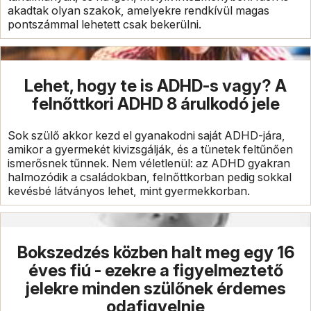
akadtak olyan szakok, amelyekre rendkívül magas
pontszámmal lehetett csak bekerülni.
Lehet, hogy te is ADHD-s vagy? A
felnőttkori ADHD 8 árulkodó jele
Sok szülő akkor kezd el gyanakodni saját ADHD-jára,
amikor a gyermekét kivizsgálják, és a tünetek feltűnően
ismerősnek tűnnek. Nem véletlenül: az ADHD gyakran
halmozódik a családokban, felnőttkorban pedig sokkal
kevésbé látványos lehet, mint gyermekkorban.
Bokszedzés közben halt meg egy 16
éves fiú - ezekre a figyelmeztető
jelekre minden szülőnek érdemes
odafigyelnie