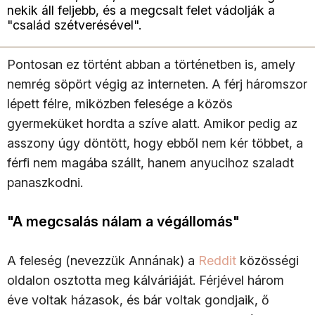
nekik áll feljebb, és a megcsalt felet vádolják a
"család szétverésével".
Pontosan ez történt abban a történetben is, amely
nemrég söpört végig az interneten. A férj háromszor
lépett félre, miközben felesége a közös
gyermeküket hordta a szíve alatt. Amikor pedig az
asszony úgy döntött, hogy ebből nem kér többet, a
férfi nem magába szállt, hanem anyucihoz szaladt
panaszkodni.
"A megcsalás nálam a végállomás"
A feleség (nevezzük Annának) a
Reddit
közösségi
oldalon osztotta meg kálváriáját. Férjével három
éve voltak házasok, és bár voltak gondjaik, ő