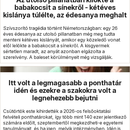
babakocsit a sínekről - kétéves
kislánya túlélte, az édesanya meghalt
Szívszorító tragédia történt Németországban: egy 26
éves édesanya az utolsó pillanatban még meg tudta
menteni kétéves kislányát, amikor egy közeledő vonat
elől lelökte a babakocsit a sínekről. A kisgyermek
sértetlen maradt, az anyát azonban elgázolta a
szerelvény. A baleset körülményeit még vizsgálják.
Itt volt a legmagasabb a ponthatár
idén és ezekre a szakokra volt a
legnehezebb bejutni
Csütörtök este kihirdették a 2026-os felsőoktatási
felvételi ponthatárokat, így több mint 140 ezer jelentkező
számára eldőlt, szeptembertől megkezdheti-e egyetemi
tanulmányait, és ha igen, melyik intézményben. Idén is