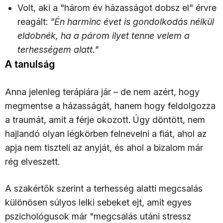
Volt, aki a "három év házasságot dobsz el" érvre
reagált:
"Én harminc évet is gondolkodás nélkül
eldobnék, ha a párom ilyet tenne velem a
terhességem alatt."
A tanulság
Anna jelenleg terápiára jár – de nem azért, hogy
megmentse a házasságát, hanem hogy feldolgozza
a traumát, amit a férje okozott. Úgy döntött, nem
hajlandó olyan légkörben felnevelni a fiát, ahol az
apja nem tiszteli az anyját, és ahol a bizalom már
rég elveszett.
A szakértők szerint a terhesség alatti megcsalás
különösen súlyos lelki sebeket ejt, amit egyes
pszichológusok már "megcsalás utáni stressz