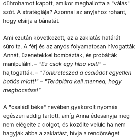
dührohamot kapott, amikor meghallotta a "válás"
szót. A stratégiája? Azonnal az anyjához rohant,
hogy elsírja a bánatát.
Ami ezután következett, az a zaklatás határát
súrolta. A férj és az anyós folyamatosan hívogatták
Annát, üzenetekkel bombázták, és próbálták
manipulálni. –
"Ez csak egy hiba volt!"
–
hajtogatták. –
"Tönkreteszed a családot egyetlen
botlás miatt!"
–
"Terápiára kell menned, hogy
megbocsáss!"
A "családi béke" nevében gyakorolt nyomás
egészen addig tartott, amíg Anna édesanyja meg
nem elégelte a dolgot, és közölte velük: ha nem
hagyják abba a zaklatást, hívja a rendőrséget.