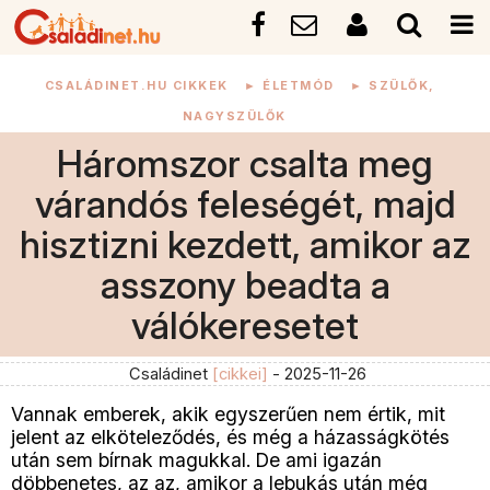
CSALÁDINET.HU CIKKEK
►
ÉLETMÓD
►
SZÜLŐK,
NAGYSZÜLŐK
Háromszor csalta meg
várandós feleségét, majd
hisztizni kezdett, amikor az
asszony beadta a
válókeresetet
Családinet
[cikkei]
- 2025-11-26
Vannak emberek, akik egyszerűen nem értik, mit
jelent az elköteleződés, és még a házasságkötés
után sem bírnak magukkal. De ami igazán
döbbenetes, az az, amikor a lebukás után még