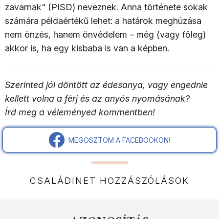
zavarnak" (PISD) neveznek. Anna története sokak
számára példaértékű lehet: a határok meghúzása
nem önzés, hanem önvédelem – még (vagy főleg)
akkor is, ha egy kisbaba is van a képben.
Szerinted jól döntött az édesanya, vagy engednie
kellett volna a férj és az anyós nyomásának?
Írd meg a véleményed kommentben!
MEGOSZTOM A FACEBOOKON!
CSALÁDINET HOZZÁSZÓLÁSOK