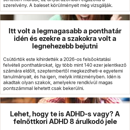
szerelvény. A baleset körülményeit még vizsgálják.
Itt volt a legmagasabb a ponthatár
idén és ezekre a szakokra volt a
legnehezebb bejutni
Csütörtök este kihirdették a 2026-os felsőoktatási
felvételi ponthatárokat, így több mint 140 ezer jelentkező
számára eldőlt, szeptembertől megkezdheti-e egyetemi
tanulmányait, és ha igen, melyik intézményben. Idén is
akadtak olyan szakok, amelyekre rendkívül magas
pontszámmal lehetett csak bekerülni.
Lehet, hogy te is ADHD-s vagy? A
felnőttkori ADHD 8 árulkodó jele