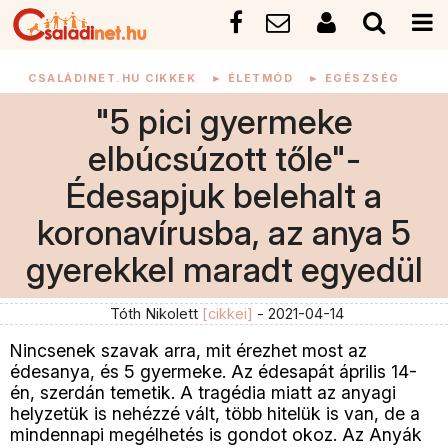
CSALÁDINET.HU CIKKEK
►
ÉLETMÓD
►
EGÉSZSÉG
"5 pici gyermeke
elbúcsúzott tőle"-
Édesapjuk belehalt a
koronavírusba, az anya 5
gyerekkel maradt egyedül
Tóth Nikolett
[cikkei]
- 2021-04-14
Nincsenek szavak arra, mit érezhet most az
édesanya, és 5 gyermeke. Az édesapát április 14-
én, szerdán temetik. A tragédia miatt az anyagi
helyzetük is nehézzé vált, több hitelük is van, de a
mindennapi megélhetés is gondot okoz. Az Anyák