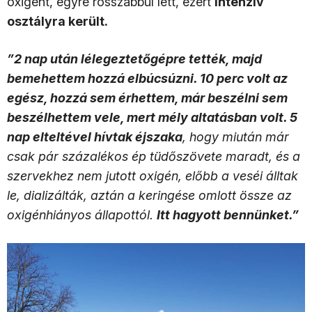
oxigént, egyre rosszabbul lett, ezért
intenzív
osztályra került.
”2 nap után lélegeztetőgépre tették, majd
bemehettem hozzá elbúcsúzni. 10 perc volt az
egész, hozzá sem érhettem, már beszélni sem
beszélhettem vele, mert mély altatásban volt. 5
nap elteltével hívtak éjszaka
, hogy miután már
csak pár százalékos ép tüdőszövete maradt, és a
szervekhez nem jutott oxigén, előbb a veséi álltak
le, dializálták, aztán a keringése omlott össze az
oxigénhiányos állapottól.
Itt hagyott bennünket.”