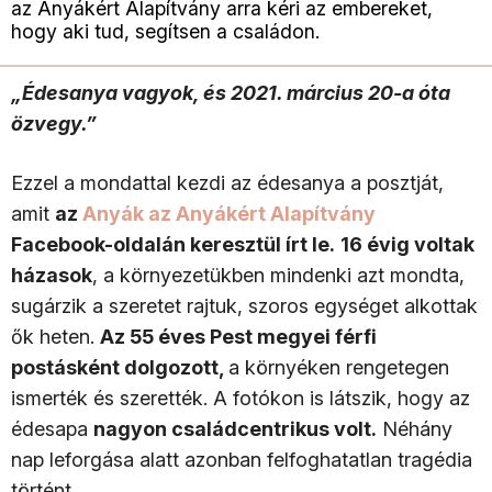
az Anyákért Alapítvány arra kéri az embereket,
hogy aki tud, segítsen a családon.
„Édesanya vagyok, és 2021. március 20-a óta
özvegy.”
Ezzel a mondattal kezdi az édesanya a posztját,
amit
az
Anyák az Anyákért Alapítvány
Facebook-oldalán keresztül írt le.
16 évig voltak
házasok
, a környezetükben mindenki azt mondta,
sugárzik a szeretet rajtuk, szoros egységet alkottak
ők heten.
Az 55 éves Pest megyei férfi
postásként dolgozott,
a környéken rengetegen
ismerték és szerették. A fotókon is látszik, hogy az
édesapa
nagyon családcentrikus volt.
Néhány
nap leforgása alatt azonban felfoghatatlan tragédia
történt.