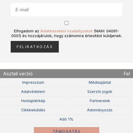
Elfogadom az
Adatkezelési szabályzatot
(NAIH: 04091-
0001) és hozzájárulok, hogy számomra értesítést küldjenek.
Asztali verzió
Fel
Impresszum
Médiaajánlat
Adatvédelem
Szerzõi jogok
Honlaptérkép
Partnereink
Cikkbeküldés
Adományozás
Adó 1%
TÁMOGATÁS