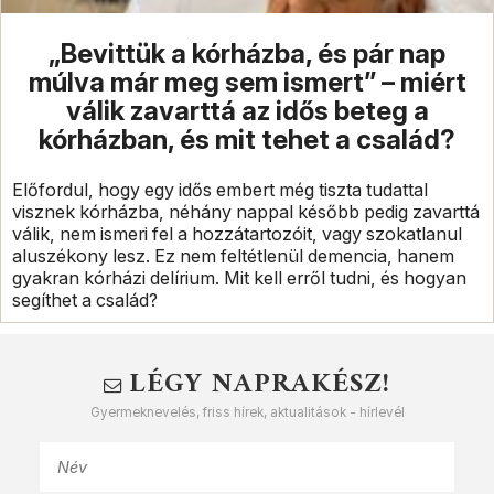
„Bevittük a kórházba, és pár nap
múlva már meg sem ismert” – miért
válik zavarttá az idős beteg a
kórházban, és mit tehet a család?
Előfordul, hogy egy idős embert még tiszta tudattal
visznek kórházba, néhány nappal később pedig zavarttá
válik, nem ismeri fel a hozzátartozóit, vagy szokatlanul
aluszékony lesz. Ez nem feltétlenül demencia, hanem
gyakran kórházi delírium. Mit kell erről tudni, és hogyan
segíthet a család?
LÉGY NAPRAKÉSZ!
Gyermeknevelés, friss hírek, aktualitások - hírlevél