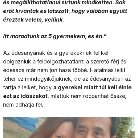
és megállíthatatlanul sírtunk mindketten. Sok
erőt kívántak és látszott, hogy valóban együtt
éreztek velem, velünk.
Itt maradtunk az 5 gyermekem, és én.”
Az édesanyának és a gyerekeknek fel kell
dolgozniuk a feldolgozhatatlant: a szerető férj és
édesapa már nem jön haza többé. Hatalmas lelki
teher ez mindegyikőjüknek, de az édesanyában az
tartja a lelket, hogy
a gyerekei miatt túl kell élnie
ezt az időszakot
, miattuk nem roppanhat össze,
nem adhatja fel.