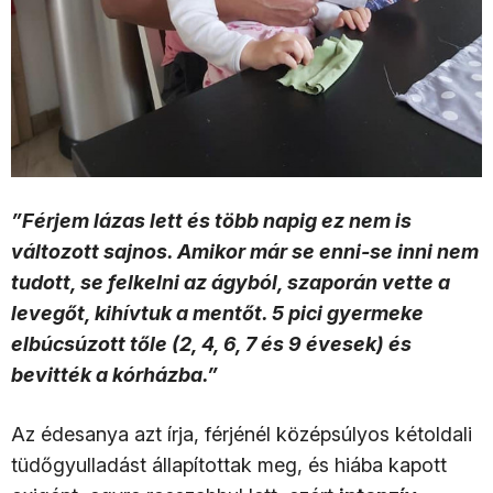
”Férjem lázas lett és több napig ez nem is
változott sajnos. Amikor már se enni-se inni nem
tudott, se felkelni az ágyból, szaporán vette a
levegőt, kihívtuk a mentőt. 5 pici gyermeke
elbúcsúzott tőle (2, 4, 6, 7 és 9 évesek) és
bevitték a kórházba.”
Az édesanya azt írja, férjénél középsúlyos kétoldali
tüdőgyulladást állapítottak meg, és hiába kapott