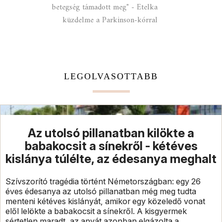
betegség támadott meg" - Etelka
küzdelme a Parkinson-kórral
LEGOLVASOTTABB
Az utolsó pillanatban kilökte a
babakocsit a sínekről - kétéves
kislánya túlélte, az édesanya meghalt
Szívszorító tragédia történt Németországban: egy 26
éves édesanya az utolsó pillanatban még meg tudta
menteni kétéves kislányát, amikor egy közeledő vonat
elől lelökte a babakocsit a sínekről. A kisgyermek
sértetlen maradt, az anyát azonban elgázolta a