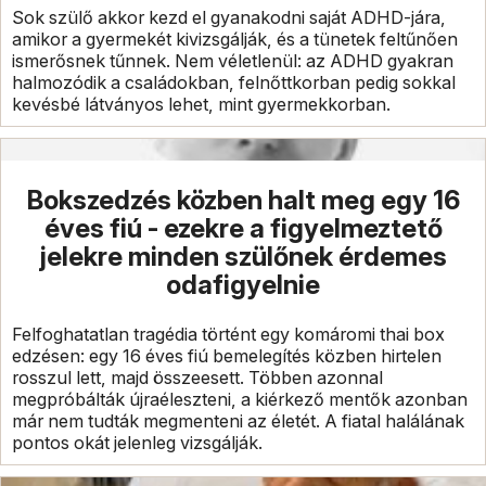
Sok szülő akkor kezd el gyanakodni saját ADHD-jára,
amikor a gyermekét kivizsgálják, és a tünetek feltűnően
ismerősnek tűnnek. Nem véletlenül: az ADHD gyakran
halmozódik a családokban, felnőttkorban pedig sokkal
kevésbé látványos lehet, mint gyermekkorban.
Bokszedzés közben halt meg egy 16
éves fiú - ezekre a figyelmeztető
jelekre minden szülőnek érdemes
odafigyelnie
Felfoghatatlan tragédia történt egy komáromi thai box
edzésen: egy 16 éves fiú bemelegítés közben hirtelen
rosszul lett, majd összeesett. Többen azonnal
megpróbálták újraéleszteni, a kiérkező mentők azonban
már nem tudták megmenteni az életét. A fiatal halálának
pontos okát jelenleg vizsgálják.