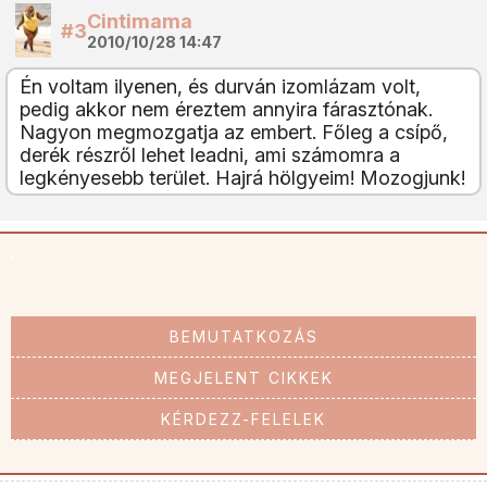
Cintimama
#3
2010/10/28 14:47
Én voltam ilyenen, és durván izomlázam volt,
pedig akkor nem éreztem annyira fárasztónak.
Nagyon megmozgatja az embert. Főleg a csípő,
derék részről lehet leadni, ami számomra a
legkényesebb terület. Hajrá hölgyeim! Mozogjunk!
BEMUTATKOZÁS
MEGJELENT CIKKEK
KÉRDEZZ-FELELEK