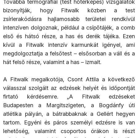
Továbbá termográfiai (test hőtérképes) vizsgálatok
bizonyítják, hogy Fitwalk közben a test
zsírlerakódásra hajlamosabb területei rendkívül
intenzíven dolgoznak, például a csípőtájék, a comb
első és hátsó része, a has és derék tájéka. Ezen
kívül a Fitwalk intenzív karmunkát igényel, ami
megdolgoztatja a felsőtest – elsősorban a váll és a
hát felső része, valamint a has – izmait.
A Fitwalk megalkotója, Csont Attila a következő
válasszal szolgált az edzések helyét és időpontját
firtató kérdésemre. „A Fitwalk edzéseket
Budapesten a Margitszigeten, a Bogdánfy úti
atlétika pályán, a bátrabbaknak a Gellért hegyen
tartom. Egyéni és páros személyi edzésre is van
lehetőség, valamint csoportos órákon is részt