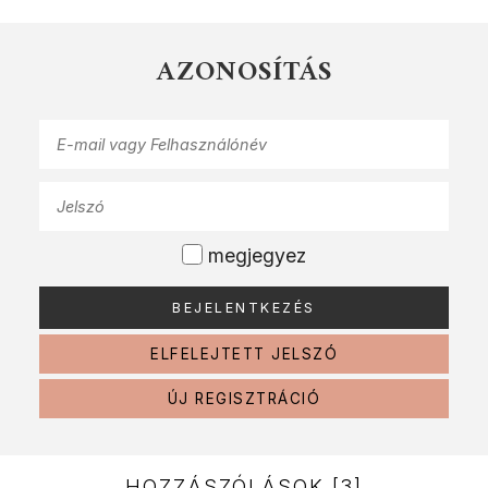
AZONOSÍTÁS
megjegyez
ELFELEJTETT JELSZÓ
ÚJ REGISZTRÁCIÓ
HOZZÁSZÓLÁSOK [3]