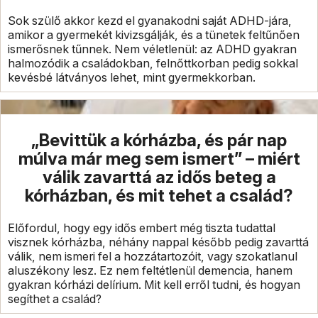
Sok szülő akkor kezd el gyanakodni saját ADHD-jára,
amikor a gyermekét kivizsgálják, és a tünetek feltűnően
ismerősnek tűnnek. Nem véletlenül: az ADHD gyakran
halmozódik a családokban, felnőttkorban pedig sokkal
kevésbé látványos lehet, mint gyermekkorban.
„Bevittük a kórházba, és pár nap
múlva már meg sem ismert” – miért
válik zavarttá az idős beteg a
kórházban, és mit tehet a család?
Előfordul, hogy egy idős embert még tiszta tudattal
visznek kórházba, néhány nappal később pedig zavarttá
válik, nem ismeri fel a hozzátartozóit, vagy szokatlanul
aluszékony lesz. Ez nem feltétlenül demencia, hanem
gyakran kórházi delírium. Mit kell erről tudni, és hogyan
segíthet a család?