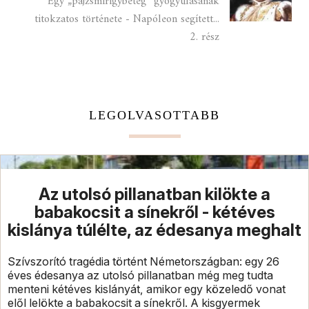
Egy „pajzsmirigybeteg” gyógyulásának
titokzatos története - Napóleon segített...
2. rész
LEGOLVASOTTABB
Az utolsó pillanatban kilökte a
babakocsit a sínekről - kétéves
kislánya túlélte, az édesanya meghalt
Szívszorító tragédia történt Németországban: egy 26
éves édesanya az utolsó pillanatban még meg tudta
menteni kétéves kislányát, amikor egy közeledő vonat
elől lelökte a babakocsit a sínekről. A kisgyermek