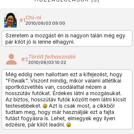
Chi-ni
#1
2010/09/03 09:00
Szeretem a mozgást én is nagyon talán még egy
pár kilót jó is lenne elhagyni.
Törölt felhasználó
#2
2010/09/03 10:22
Még eddig nem hallottam ezt a kifejezést, hogy
"Fitwalk". Viszont mindig, mikor valami atlétikai
sportközvetítés van, csodálattal nézem a
hosszútáv futókat. Érdekes látni a mozgásukat.
Az biztos, hosszútáv futók között nem látni kicsit
testesebbeket.
Azt is csak most, a cikkből
tudtam meg, hogy már használják ezt a fajta
futást fogyásra is. Lehet, elmegyek egy ilyen
edzésre, pár kilót leadni.