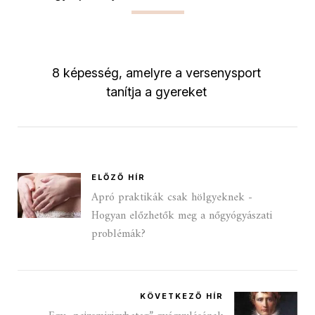
8 képesség, amelyre a versenysport
tanítja a gyereket
ELŐZŐ HÍR
Apró praktikák csak hölgyeknek -
Hogyan előzhetők meg a nőgyógyászati
problémák?
KÖVETKEZŐ HÍR