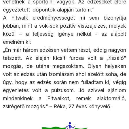
vehetnek a sportolni vágyók. Az edzéseket előre
egyeztetett időpontok alapján tartom.”
A Fitwalk eredményességét mi sem bizonyítja
jobban, mint a sok-sok pozitív visszajelzés, melyek
közül – a teljesség igénye nélkül – az alábbit
emelném ki:
„Én már három edzésen vettem részt, eddig nagyon
tetszett. Az elején kicsit furcsa volt a „riszáló”
mozgás, de utána megszoktam. Olyan helyeken
volt az edzés után izomlázam ahol azelőtt soha, de
úgy, hogy az edzés során nem fulladtam ki, végig
egyenletes volt a pulzusom. Jó szívvel ajánlom
mindenkinek a Fitwalkot, remek alakformáló,
zsírégető mozgás.” – Réka, 27 éves könyvelő.