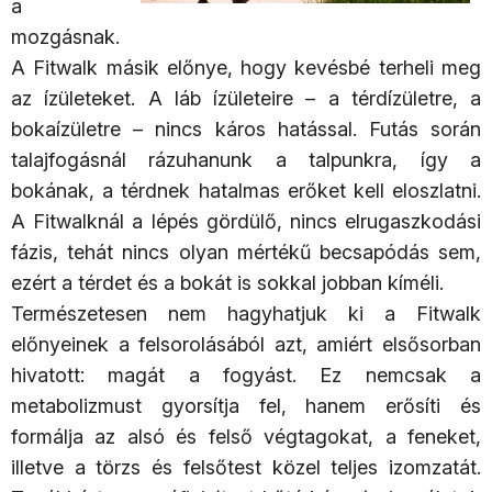
a
mozgásnak.
A Fitwalk másik előnye, hogy kevésbé terheli meg
az ízületeket. A láb ízületeire – a térdízületre, a
bokaízületre – nincs káros hatással. Futás során
talajfogásnál rázuhanunk a talpunkra, így a
bokának, a térdnek hatalmas erőket kell eloszlatni.
A Fitwalknál a lépés gördülő, nincs elrugaszkodási
fázis, tehát nincs olyan mértékű becsapódás sem,
ezért a térdet és a bokát is sokkal jobban kíméli.
Természetesen nem hagyhatjuk ki a Fitwalk
előnyeinek a felsorolásából azt, amiért elsősorban
hivatott: magát a fogyást. Ez nemcsak a
metabolizmust gyorsítja fel, hanem erősíti és
formálja az alsó és felső végtagokat, a feneket,
illetve a törzs és felsőtest közel teljes izomzatát.