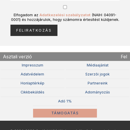
Elfogadom az
Adatkezelési szabályzatot
(NAIH: 04091-
0001) és hozzájárulok, hogy számomra értesítést küldjenek.
Asztali verzió
Fel
Impresszum
Médiaajánlat
Adatvédelem
Szerzõi jogok
Honlaptérkép
Partnereink
Cikkbeküldés
Adományozás
Adó 1%
TÁMOGATÁS