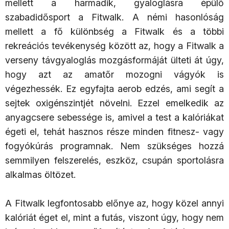
mellett a harmadik, gyaloglásra épülő
szabadidősport a Fitwalk. A némi hasonlóság
mellett a fő különbség a Fitwalk és a többi
rekreációs tevékenység között az, hogy a Fitwalk a
verseny távgyaloglás mozgásformáját ülteti át úgy,
hogy azt az amatőr mozogni vágyók is
végezhessék. Ez egyfajta aerob edzés, ami segít a
sejtek oxigénszintjét növelni. Ezzel emelkedik az
anyagcsere sebessége is, amivel a test a kalóriákat
égeti el, tehát hasznos része minden fitnesz- vagy
fogyókúrás programnak. Nem szükséges hozzá
semmilyen felszerelés, eszköz, csupán sportolásra
alkalmas öltözet.
A Fitwalk legfontosabb előnye az, hogy közel annyi
kalóriát éget el, mint a futás, viszont úgy, hogy nem