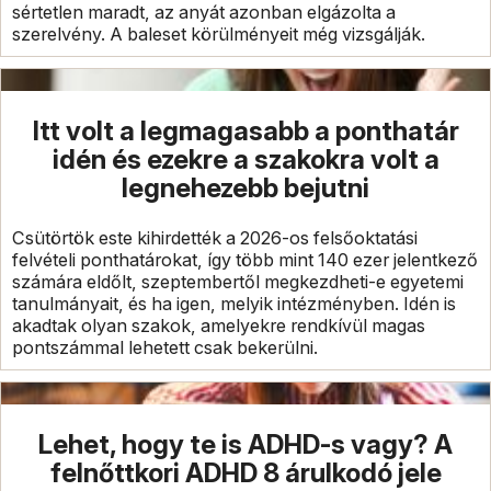
sértetlen maradt, az anyát azonban elgázolta a
szerelvény. A baleset körülményeit még vizsgálják.
Itt volt a legmagasabb a ponthatár
idén és ezekre a szakokra volt a
legnehezebb bejutni
Csütörtök este kihirdették a 2026-os felsőoktatási
felvételi ponthatárokat, így több mint 140 ezer jelentkező
számára eldőlt, szeptembertől megkezdheti-e egyetemi
tanulmányait, és ha igen, melyik intézményben. Idén is
akadtak olyan szakok, amelyekre rendkívül magas
pontszámmal lehetett csak bekerülni.
Lehet, hogy te is ADHD-s vagy? A
felnőttkori ADHD 8 árulkodó jele