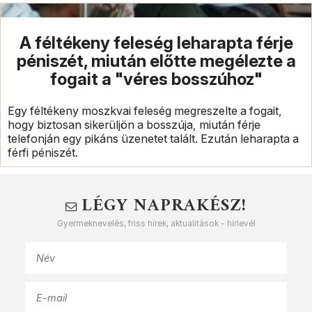
A féltékeny feleség leharapta férje
péniszét, miután előtte megélezte a
fogait a "véres bosszúhoz"
Egy féltékeny moszkvai feleség megreszelte a fogait,
hogy biztosan sikerüljön a bosszúja, miután férje
telefonján egy pikáns üzenetet talált. Ezután leharapta a
férfi péniszét.
LÉGY NAPRAKÉSZ!
Gyermeknevelés, friss hírek, aktualitások - hírlevél