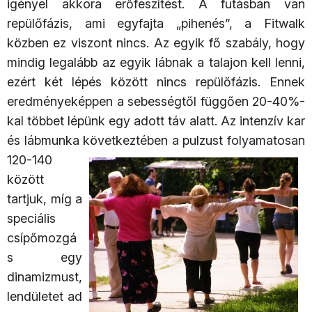
igényel akkora erőfeszítést. A futásban van
repülőfázis, ami egyfajta „pihenés”, a Fitwalk
közben ez viszont nincs. Az egyik fő szabály, hogy
mindig legalább az egyik lábnak a talajon kell lenni,
ezért két lépés között nincs repülőfázis. Ennek
eredményeképpen a sebességtől függően 20-40%-
kal többet lépünk egy adott táv alatt. Az intenzív kar
és lábmunka következtében a pulzust
folyamatosan
120-140
között
tartjuk, míg a
speciális
csípőmozgá
s egy
dinamizmust,
lendületet ad