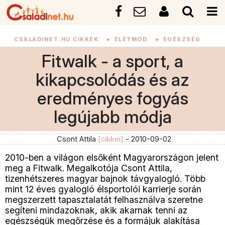
CSALÁDINET.HU CIKKEK
►
ÉLETMÓD
►
EGÉSZSÉG
Fitwalk - a sport, a
kikapcsolódás és az
eredményes fogyás
legújabb módja
Csont Attila
[cikkei]
- 2010-09-02
2010-ben a világon elsőként Magyarországon jelent
meg a Fitwalk. Megalkotója Csont Attila,
tizenhétszeres magyar bajnok távgyalogló. Több
mint 12 éves gyalogló élsportolói karrierje során
megszerzett tapasztalatát felhasználva szeretne
segíteni mindazoknak, akik akarnak tenni az
egészségük megőrzése és a formájuk alakítása