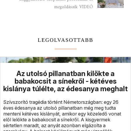
megoldásaik VIDEÓ
LEGOLVASOTTABB
Az utolsó pillanatban kilökte a
babakocsit a sínekről - kétéves
kislánya túlélte, az édesanya meghalt
Szívszorító tragédia történt Németországban: egy 26
éves édesanya az utolsó pillanatban még meg tudta
menteni kétéves kislányát, amikor egy közeledő vonat
elől lelökte a babakocsit a sínekről. A kisgyermek
sértetlen maradt, az anyát azonban elgázolta a