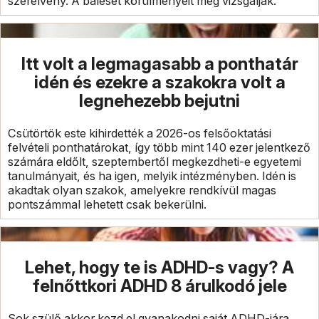
szerelvény. A baleset körülményeit még vizsgálják.
Itt volt a legmagasabb a ponthatár
idén és ezekre a szakokra volt a
legnehezebb bejutni
Csütörtök este kihirdették a 2026-os felsőoktatási
felvételi ponthatárokat, így több mint 140 ezer jelentkező
számára eldőlt, szeptembertől megkezdheti-e egyetemi
tanulmányait, és ha igen, melyik intézményben. Idén is
akadtak olyan szakok, amelyekre rendkívül magas
pontszámmal lehetett csak bekerülni.
Lehet, hogy te is ADHD-s vagy? A
felnőttkori ADHD 8 árulkodó jele
Sok szülő akkor kezd el gyanakodni saját ADHD-jára,