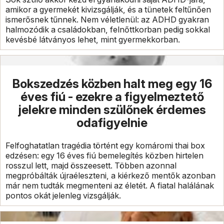
amikor a gyermekét kivizsgálják, és a tünetek feltűnően
ismerősnek tűnnek. Nem véletlenül: az ADHD gyakran
halmozódik a családokban, felnőttkorban pedig sokkal
kevésbé látványos lehet, mint gyermekkorban.
Bokszedzés közben halt meg egy 16
éves fiú - ezekre a figyelmeztető
jelekre minden szülőnek érdemes
odafigyelnie
Felfoghatatlan tragédia történt egy komáromi thai box
edzésen: egy 16 éves fiú bemelegítés közben hirtelen
rosszul lett, majd összeesett. Többen azonnal
megpróbálták újraéleszteni, a kiérkező mentők azonban
már nem tudták megmenteni az életét. A fiatal halálának
pontos okát jelenleg vizsgálják.