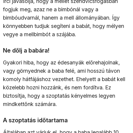
Irci javasolja, hogy a mellet szendvicsfogásban
fogjuk meg, azaz ne a bimbónál vagy a
bimbóudvarnál, hanem a mell állományában. Így
könnyebben tudjuk segíteni a babát, hogy mélyen
vegye a mellbimbót a szájába.
Ne dőlj a babára!
Gyakori hiba, hogy az édesanyák előrehajolnak,
vagy görnyednek a baba felé, ami hosszú távon
komoly hátfájáshoz vezethet. Ehelyett a babát kell
közelebb hozni hozzánk, és nem fordítva. Ez
biztosítja, hogy a szoptatás kényelmes legyen
mindkettőnk számára.
A szoptatás időtartama
Általában azt várjuk el, hogy a baba legalább 10