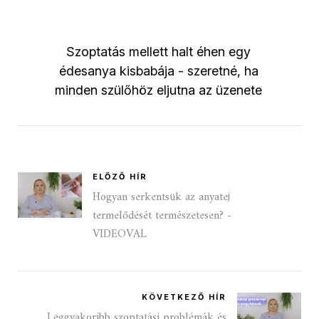
Szoptatás mellett halt éhen egy
édesanya kisbabája - szeretné, ha
minden szülőhöz eljutna az üzenete
ELŐZŐ HÍR
Hogyan serkentsük az anyatej
termelődését természetesen? -
VIDEOVAL
KÖVETKEZŐ HÍR
Leggyakoribb szoptatási problémák és