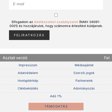
Elfogadom az
Adatkezelési szabályzatot
(NAIH: 04091-
0001) és hozzájárulok, hogy számomra értesítést küldjenek.
Asztali verzió
Fel
Impresszum
Médiaajánlat
Adatvédelem
Szerzõi jogok
Honlaptérkép
Partnereink
Cikkbeküldés
Adományozás
Adó 1%
TÁMOGATÁS