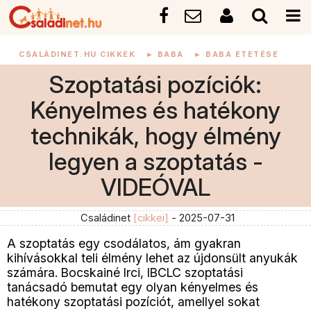
CSALÁDINET.HU CIKKEK
►
BABA
►
BABA ETETÉSE
Szoptatási pozíciók:
Kényelmes és hatékony
technikák, hogy élmény
legyen a szoptatás -
VIDEÓVAL
Családinet
[cikkei]
- 2025-07-31
A szoptatás egy csodálatos, ám gyakran
kihívásokkal teli élmény lehet az újdonsült anyukák
számára. Bocskainé Irci, IBCLC szoptatási
tanácsadó bemutat egy olyan kényelmes és
hatékony szoptatási pozíciót, amellyel sokat