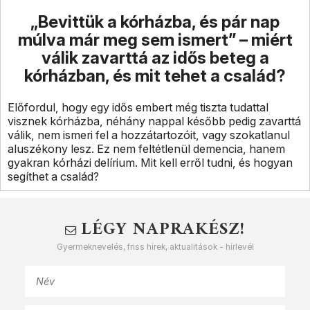
„Bevittük a kórházba, és pár nap
múlva már meg sem ismert” – miért
válik zavarttá az idős beteg a
kórházban, és mit tehet a család?
Előfordul, hogy egy idős embert még tiszta tudattal
visznek kórházba, néhány nappal később pedig zavarttá
válik, nem ismeri fel a hozzátartozóit, vagy szokatlanul
aluszékony lesz. Ez nem feltétlenül demencia, hanem
gyakran kórházi delírium. Mit kell erről tudni, és hogyan
segíthet a család?
LÉGY NAPRAKÉSZ!
Gyermeknevelés, friss hírek, aktualitások - hírlevél