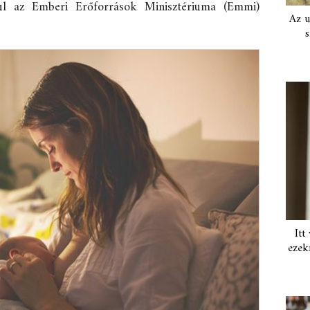
ul az Emberi Erőforrások Minisztériuma (Emmi)
Az u
s
Itt
ezek