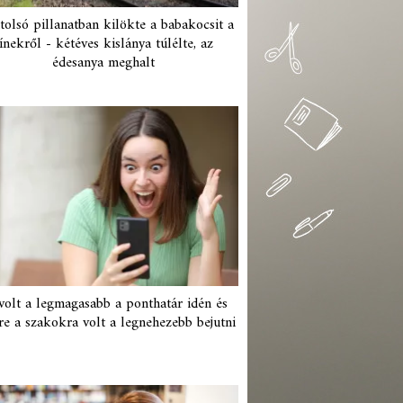
tolsó pillanatban kilökte a babakocsit a
ínekről - kétéves kislánya túlélte, az
édesanya meghalt
 volt a legmagasabb a ponthatár idén és
re a szakokra volt a legnehezebb bejutni