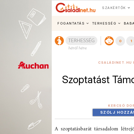
SZAKÉRTŐK
FOGANTATÁS
TERHESSÉG
BAB
0
1
CSALÁDINET.HU 
Szoptatást Támo
KERCSÓ DO
SZÓLJ HOZZÁ
A szoptatásbarát társadalom létrej