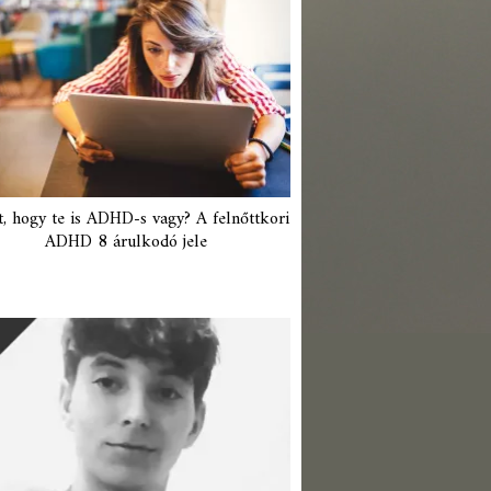
t, hogy te is ADHD-s vagy? A felnőttkori
ADHD 8 árulkodó jele