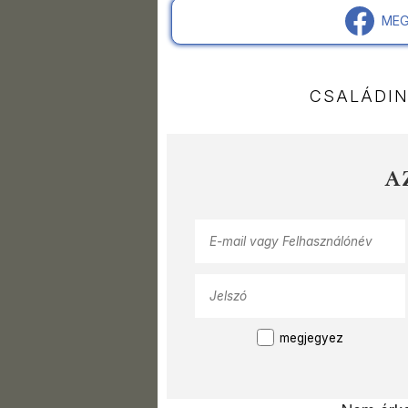
MEG
CSALÁDI
A
megjegyez