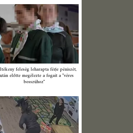
ltékeny feleség leharapta férje péniszét,
után előtte megélezte a fogait a "véres
bosszúhoz"