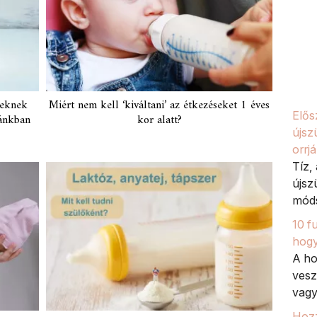
teknek
Miért nem kell ‘kiváltani’ az étkezéseket 1 éves
Elős
zánkban
kor alatt?
újsz
orrj
Tíz,
újsz
móds
10 f
hogy
A ho
vesz
vagy
Hozz