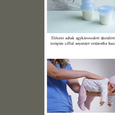
Először adtak agykárosodott újszülöt
terápiás céllal anyatejet orrjáratba ha