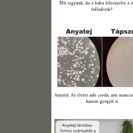
Mit tegyünk, ha a baba félrenyelte a te
fulladozik?
Anyatej: Az életet adó csoda, ami nemcsa
hanem gyógyít is