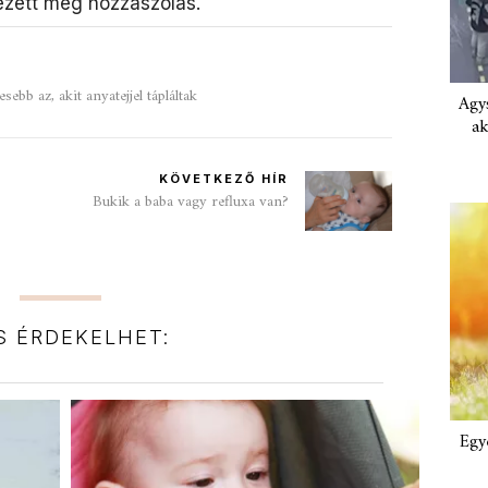
zett még hozzászólás.
ebb az, akit anyatejjel tápláltak
Agys
ak
KÖVETKEZŐ HÍR
Bukik a baba vagy refluxa van?
IS ÉRDEKELHET:
Egy