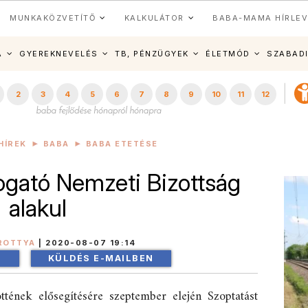
MUNKAKÖZVETÍTŐ
KALKULÁTOR
BABA-MAMA HÍRLEV
A
GYEREKNEVELÉS
TB, PÉNZÜGYEK
ÉLETMÓD
SZABAD
2
3
4
5
6
7
8
9
10
11
12
HÍREK
BABA
BABA ETETÉSE
gató Nemzeti Bizottság
alakul
ROTTYA
|
2020-08-07 19:14
!
KÜLDÉS E-MAILBEN
öttének elősegítésére szeptember elején Szoptatást