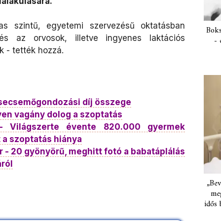
ialakulására.
s szintű, egyetemi szervezésű oktatásban
Boks
s az orvosok, illetve ingyenes laktációs
- 
k - tették hozzá.
csecsemőgondozási díj összege
yen vagány dolog a szoptatás
 - Világszerte évente 820.000 gyermek
t a szoptatás hiánya
r - 20 gyönyörű, meghitt fotó a babatáplálás
ról
„Bev
meg
idős 