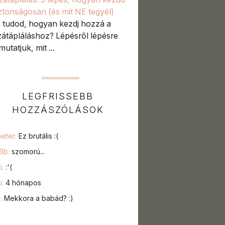
iztonságosan (és mit NE tegyél)
tudod, hogyan kezdj hozzá a
átápláláshoz? Lépésről lépésre
utatjuk, mit ...
LEGFRISSEBB
HOZZÁSZÓLÁSOK
peter:
Ez brutális :(
76b:
szomorú...
i:
:'(
i:
4 hónapos
a:
Mekkora a babád? :)