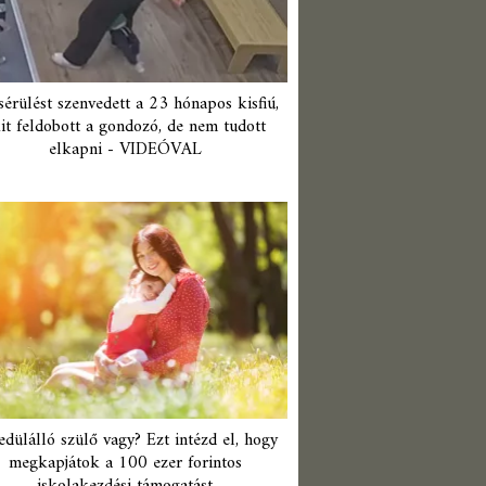
érülést szenvedett a 23 hónapos kisfiú,
it feldobott a gondozó, de nem tudott
elkapni - VIDEÓVAL
edülálló szülő vagy? Ezt intézd el, hogy
megkapjátok a 100 ezer forintos