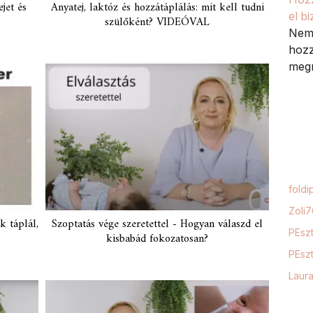
jet és
Anyatej, laktóz és hozzátáplálás: mit kell tudni
el b
szülőként? VIDEÓVAL
Nem 
hozz
megm
foldi
Zoli
k táplál,
Szoptatás vége szeretettel - Hogyan válaszd el
PEszt
kisbabád fokozatosan?
PEszt
Laur