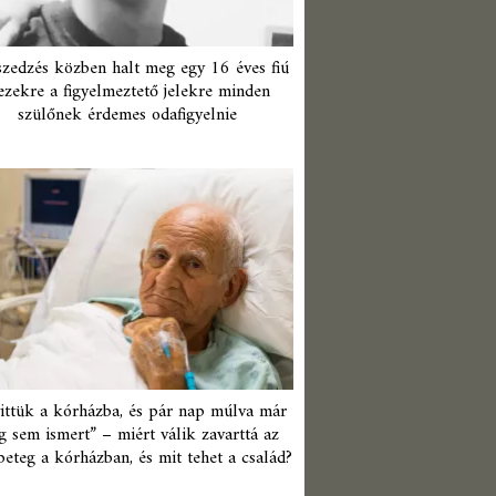
zedzés közben halt meg egy 16 éves fiú
ezekre a figyelmeztető jelekre minden
szülőnek érdemes odafigyelnie
ittük a kórházba, és pár nap múlva már
 sem ismert” – miért válik zavarttá az
beteg a kórházban, és mit tehet a család?