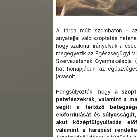
A tárca múlt szombaton - az 
anyatejjel való szoptatás heténe
hogy szakmai irányelvük a csec
megegyezik az Egészségügyi Vi
Szervezetének Gyermekalapja (U
hat hónapjában az egészséges
javasolt.
Hangsúlyozták, hogy
a szopt
petefészekrák, valamint a m
segíti a fertőző betegsé
előfordulását és súlyosságát
akut középfülgyulladás elő
valamint a harapási rendell