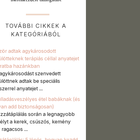
iskolakezdési támogatást
TOVÁBBI CIKKEK A
KATEGÓRIÁBÓL
zör adtak agykárosodott
ülötteknek terápiás céllal anyatejet
áratba hazánkban
 agykárosodást szenvedett
ülöttnek adtak be speciális
zerrel anyatejet ...
ulladásveszélyes étel babáknak (és
an add biztonságosan)
zzátáplálás során a legnagyobb
élyt a kerek, csúszós, kemény
 ragacsos ...
átáplálás: 5 lépés, hogyan kezdd