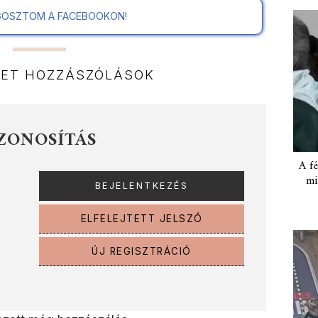
OSZTOM A FACEBOOKON!
NET HOZZÁSZÓLÁSOK
ZONOSÍTÁS
A fé
mi
ELFELEJTETT JELSZÓ
ÚJ REGISZTRÁCIÓ