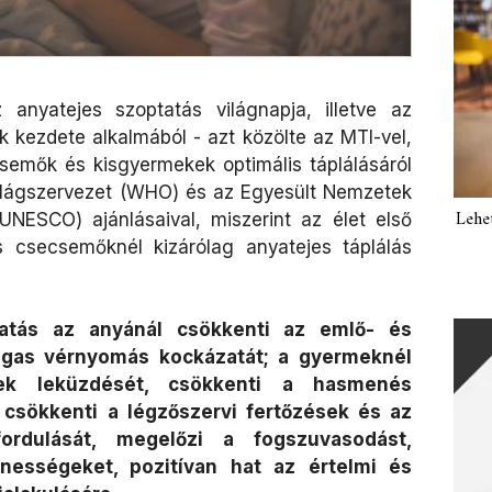
anyatejes szoptatás világnapja, illetve az
k kezdete alkalmából - azt közölte az MTI-vel,
semők és kisgyermekek optimális táplálásáról
lágszervezet (WHO) és az Egyesült Nemzetek
Lehe
NESCO) ajánlásaival, miszerint az élet első
 csecsemőknél kizárólag anyatejes táplálás
atás az anyánál csökkenti az emlő- és
agas vérnyomás kockázatát; a gyermeknél
gek leküzdését, csökkenti a hasmenés
, csökkenti a légzőszervi fertőzések és az
fordulását, megelőzi a fogszuvasodást,
enességeket, pozitívan hat az értelmi és