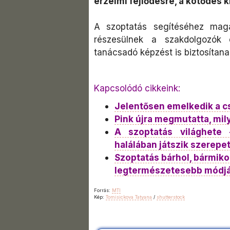
érzelmi fejlődésre, a kötődés k
A szoptatás segítéséhez maga
részesülnek a szakdolgozók é
tanácsadó képzést is biztosítana
Kapcsolódó cikkeink:
Jelentősen emelkedik a 
Pink újra megmutatta, mil
A szoptatás világhete
halálában játszik szerepe
Szoptatás bárhol, bármiko
legtermészetesebb módjá
Forrás:
MTI
Kép:
Tomisickova Tatyana
/
shutterstock