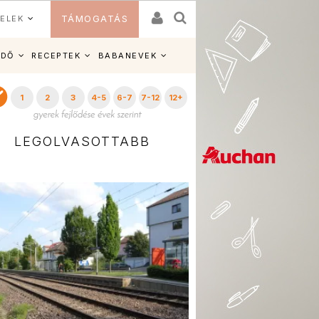
ELEK
TÁMOGATÁS
IDŐ
RECEPTEK
BABANEVEK
1
2
3
4-5
6-7
7-12
12+
LEGOLVASOTTABB