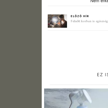
Nem érke
ELŐZŐ HÍR
Felnőtt korban is egészséges
EZ 