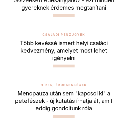
összeesett édesanyjához - ezt minden
gyereknek érdemes megtanítani
CSALÁDI PÉNZÜGYEK
Több kevéssé ismert helyi családi
kedvezmény, amelyet most lehet
igényelni
HÍREK, ÉRDEKESSÉGEK
Menopauza után sem "kapcsol ki" a
petefészek - új kutatás írhatja át, amit
eddig gondoltunk róla