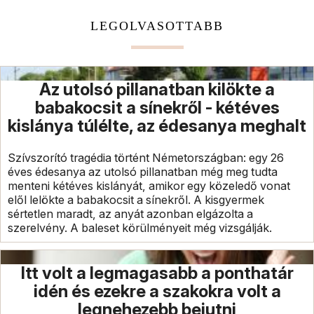
LEGOLVASOTTABB
Az utolsó pillanatban kilökte a
babakocsit a sínekről - kétéves
kislánya túlélte, az édesanya meghalt
Szívszorító tragédia történt Németországban: egy 26
éves édesanya az utolsó pillanatban még meg tudta
menteni kétéves kislányát, amikor egy közeledő vonat
elől lelökte a babakocsit a sínekről. A kisgyermek
sértetlen maradt, az anyát azonban elgázolta a
szerelvény. A baleset körülményeit még vizsgálják.
Itt volt a legmagasabb a ponthatár
idén és ezekre a szakokra volt a
legnehezebb bejutni