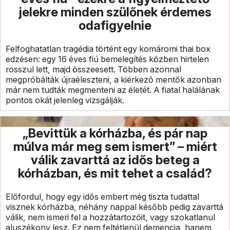
jelekre minden szülőnek érdemes
odafigyelnie
Felfoghatatlan tragédia történt egy komáromi thai box
edzésen: egy 16 éves fiú bemelegítés közben hirtelen
rosszul lett, majd összeesett. Többen azonnal
megpróbálták újraéleszteni, a kiérkező mentők azonban
már nem tudták megmenteni az életét. A fiatal halálának
pontos okát jelenleg vizsgálják.
„Bevittük a kórházba, és pár nap
múlva már meg sem ismert” – miért
válik zavarttá az idős beteg a
kórházban, és mit tehet a család?
Előfordul, hogy egy idős embert még tiszta tudattal
visznek kórházba, néhány nappal később pedig zavarttá
válik, nem ismeri fel a hozzátartozóit, vagy szokatlanul
aluszékony lesz. Ez nem feltétlenül demencia, hanem