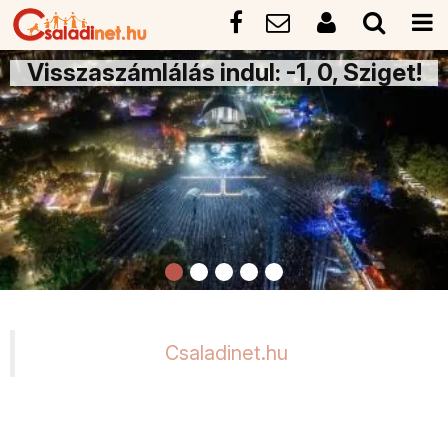
Visszaszámlálás indul: -1, 0, Sziget!
Csaladinet.hu