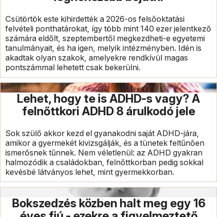
Csütörtök este kihirdették a 2026-os felsőoktatási
felvételi ponthatárokat, így több mint 140 ezer jelentkező
számára eldőlt, szeptembertől megkezdheti-e egyetemi
tanulmányait, és ha igen, melyik intézményben. Idén is
akadtak olyan szakok, amelyekre rendkívül magas
pontszámmal lehetett csak bekerülni.
Lehet, hogy te is ADHD-s vagy? A
felnőttkori ADHD 8 árulkodó jele
Sok szülő akkor kezd el gyanakodni saját ADHD-jára,
amikor a gyermekét kivizsgálják, és a tünetek feltűnően
ismerősnek tűnnek. Nem véletlenül: az ADHD gyakran
halmozódik a családokban, felnőttkorban pedig sokkal
kevésbé látványos lehet, mint gyermekkorban.
Bokszedzés közben halt meg egy 16
éves fiú - ezekre a figyelmeztető