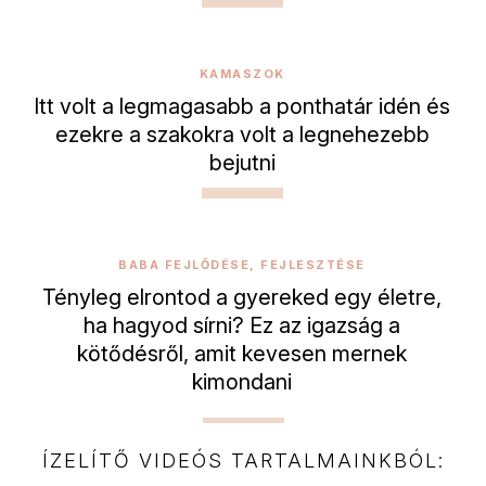
KAMASZOK
Itt volt a legmagasabb a ponthatár idén és
ezekre a szakokra volt a legnehezebb
bejutni
BABA FEJLŐDÉSE, FEJLESZTÉSE
Tényleg elrontod a gyereked egy életre,
ha hagyod sírni? Ez az igazság a
kötődésről, amit kevesen mernek
kimondani
ÍZELÍTŐ VIDEÓS TARTALMAINKBÓL: