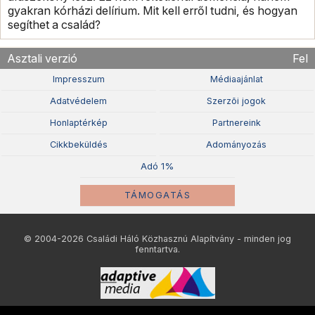
gyakran kórházi delírium. Mit kell erről tudni, és hogyan
segíthet a család?
Asztali verzió
Fel
Impresszum
Médiaajánlat
Adatvédelem
Szerzõi jogok
Honlaptérkép
Partnereink
Cikkbeküldés
Adományozás
Adó 1%
TÁMOGATÁS
© 2004-2026 Családi Háló Közhasznú Alapítvány - minden jog
fenntartva.