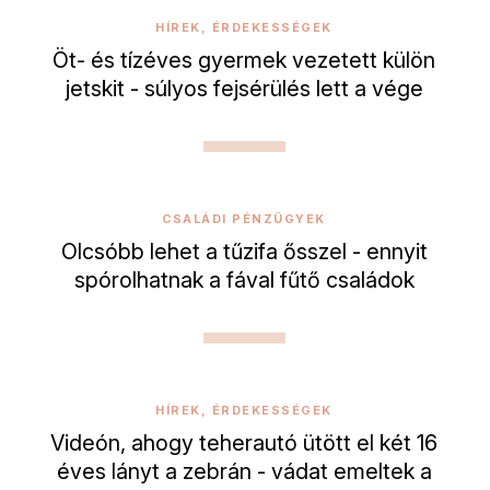
HÍREK, ÉRDEKESSÉGEK
Öt- és tízéves gyermek vezetett külön
jetskit - súlyos fejsérülés lett a vége
CSALÁDI PÉNZÜGYEK
Olcsóbb lehet a tűzifa ősszel - ennyit
spórolhatnak a fával fűtő családok
HÍREK, ÉRDEKESSÉGEK
Videón, ahogy teherautó ütött el két 16
éves lányt a zebrán - vádat emeltek a