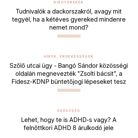
KISGYEREKEK
Tudnivalók a dackorszakról, avagy mit
tegyél, ha a kétéves gyereked mindenre
nemet mond?
HÍREK, ÉRDEKESSÉGEK
Szőlő utcai ügy - Bangó Sándor közösségi
oldalán megnevezték "Zsolti bácsit", a
Fidesz-KDNP büntetőjogi lépeseket tesz
EGÉSZSÉG
Lehet, hogy te is ADHD-s vagy? A
felnőttkori ADHD 8 árulkodó jele