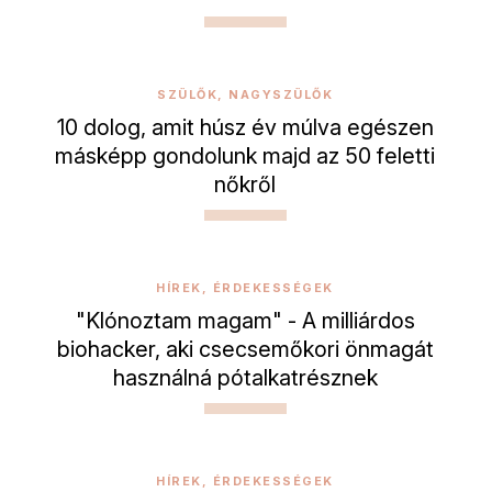
SZÜLŐK, NAGYSZÜLŐK
10 dolog, amit húsz év múlva egészen
másképp gondolunk majd az 50 feletti
nőkről
HÍREK, ÉRDEKESSÉGEK
"Klónoztam magam" - A milliárdos
biohacker, aki csecsemőkori önmagát
használná pótalkatrésznek
HÍREK, ÉRDEKESSÉGEK