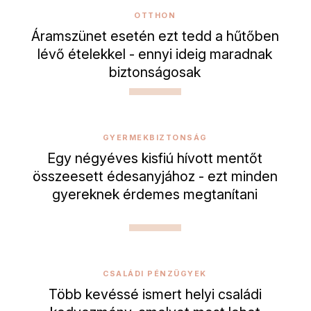
OTTHON
Áramszünet esetén ezt tedd a hűtőben
lévő ételekkel - ennyi ideig maradnak
biztonságosak
GYERMEKBIZTONSÁG
Egy négyéves kisfiú hívott mentőt
összeesett édesanyjához - ezt minden
gyereknek érdemes megtanítani
CSALÁDI PÉNZÜGYEK
Több kevéssé ismert helyi családi