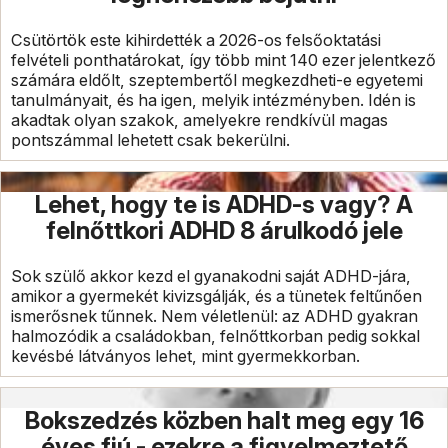
Csütörtök este kihirdették a 2026-os felsőoktatási
felvételi ponthatárokat, így több mint 140 ezer jelentkező
számára eldőlt, szeptembertől megkezdheti-e egyetemi
tanulmányait, és ha igen, melyik intézményben. Idén is
akadtak olyan szakok, amelyekre rendkívül magas
pontszámmal lehetett csak bekerülni.
Lehet, hogy te is ADHD-s vagy? A
felnőttkori ADHD 8 árulkodó jele
Sok szülő akkor kezd el gyanakodni saját ADHD-jára,
amikor a gyermekét kivizsgálják, és a tünetek feltűnően
ismerősnek tűnnek. Nem véletlenül: az ADHD gyakran
halmozódik a családokban, felnőttkorban pedig sokkal
kevésbé látványos lehet, mint gyermekkorban.
Bokszedzés közben halt meg egy 16
éves fiú - ezekre a figyelmeztető