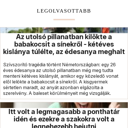
LEGOLVASOTTABB
Az utolsó pillanatban kilökte a
babakocsit a sínekről - kétéves
kislánya túlélte, az édesanya meghalt
Szívszorító tragédia történt Németországban: egy 26
éves édesanya az utolsó pillanatban még meg tudta
menteni kétéves kislányát, amikor egy közeledő vonat
elől lelökte a babakocsit a sínekről. A kisgyermek
sértetlen maradt, az anyát azonban elgázolta a
szerelvény. A baleset körülményeit még vizsgálják.
Itt volt a legmagasabb a ponthatár
idén és ezekre a szakokra volt a
legnehezebb bejutni