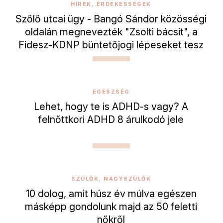
HÍREK, ÉRDEKESSÉGEK
Szőlő utcai ügy - Bangó Sándor közösségi
oldalán megnevezték "Zsolti bácsit", a
Fidesz-KDNP büntetőjogi lépeseket tesz
EGÉSZSÉG
Lehet, hogy te is ADHD-s vagy? A
felnőttkori ADHD 8 árulkodó jele
SZÜLŐK, NAGYSZÜLŐK
10 dolog, amit húsz év múlva egészen
másképp gondolunk majd az 50 feletti
nőkről