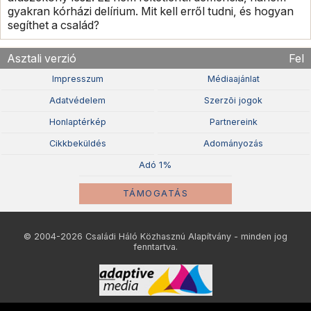
gyakran kórházi delírium. Mit kell erről tudni, és hogyan
segíthet a család?
Asztali verzió
Fel
Impresszum
Médiaajánlat
Adatvédelem
Szerzõi jogok
Honlaptérkép
Partnereink
Cikkbeküldés
Adományozás
Adó 1%
TÁMOGATÁS
© 2004-2026 Családi Háló Közhasznú Alapítvány - minden jog
fenntartva.