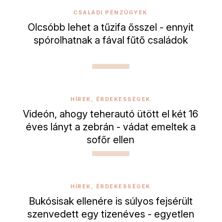
CSALÁDI PÉNZÜGYEK
Olcsóbb lehet a tűzifa ősszel - ennyit
spórolhatnak a fával fűtő családok
HÍREK, ÉRDEKESSÉGEK
Videón, ahogy teherautó ütött el két 16
éves lányt a zebrán - vádat emeltek a
sofőr ellen
HÍREK, ÉRDEKESSÉGEK
Bukósisak ellenére is súlyos fejsérült
szenvedett egy tizenéves - egyetlen