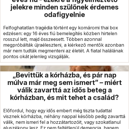
jelekre minden szülőnek érdemes
odafigyelnie
Felfoghatatlan tragédia történt egy komáromi thai box
edzésen: egy 16 éves fiú bemelegítés közben hirtelen
rosszul lett, majd összeesett. Többen azonnal
megpróbálták újraéleszteni, a kiérkező mentők azonban
már nem tudták megmenteni az életét. A fiatal halálának
pontos okát jelenleg vizsgálják.
„Bevittük a kórházba, és pár nap
múlva már meg sem ismert” – miért
válik zavarttá az idős beteg a
kórházban, és mit tehet a család?
Előfordul, hogy egy idős embert még tiszta tudattal
visznek kórházba, néhány nappal később pedig zavarttá
válik, nem ismeri fel a hozzátartozóit, vagy szokatlanul
aluszékony lesz. Ez nem feltétlenül demencia, hanem