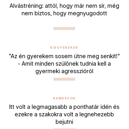
Alvástréning: attól, hogy már nem sír, még
nem biztos, hogy megnyugodott
KISGYEREKEK
"Az én gyerekem sosem ütne meg senkit!"
- Amit minden szülőnek tudnia kell a
gyermeki agresszióról
KAMASZOK
Itt volt a legmagasabb a ponthatár idén és
ezekre a szakokra volt a legnehezebb
bejutni