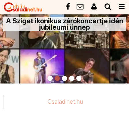
A Sziget ikonikus zárókoncertje idén
jubileumi ünnep
Csaladinet.hu