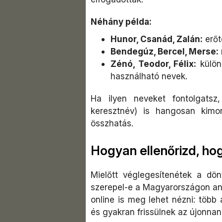
Néhány példa:
Hunor, Csanád, Zalán:
erőt
Bendegúz, Bercel, Merse:
Zénó, Teodor, Félix:
külön
használható nevek.
Ha ilyen neveket fontolgatsz
keresztnév) is hangosan kimo
összhatás.​
Hogyan ellenőrizd, ho
Mielőtt véglegesítenétek a dön
szerepel-e a Magyarországon any
online is meg lehet nézni: több
és gyakran frissülnek az újonnan