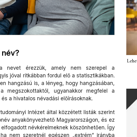
y név?
Lehe
t a nevet érezzük, amely nem szerepel a
s jóval ritkábban fordul elő a statisztikákban.
en hangzású is, a lényeg, hogy hangzásában,
r a megszokottaktól, ugyanakkor megfelel a
és a hivatalos névadási előírásoknak.
udományi Intézet által közzétett listák szerint
utónév anyakönyvezhető Magyarországon, és ez
 elfogadott névkérelmeknek köszönhetően. Így
t, ha nem szeretnél egészen „extrém” irányba