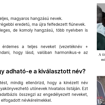
eljes, magyaros hangzású nevek.
régebbi eredetű, ma újra felfedezett fiúnevek.
leges, de komoly hangzású, több nyelvben is
, érdemes a teljes neveket (vezetéknév +
ndani, hogy lásd, valóban harmonikus-e az
A fé
mi
gy adható-e a kiválasztott név?
tést, mindig ellenőrizd, hogy a kinézett név
akönyvezhető utónevek hivatalos listáján. Ezt
 adatbázis összegzi az engedélyezett neveket,
 elfogadott névkérelmekkel.