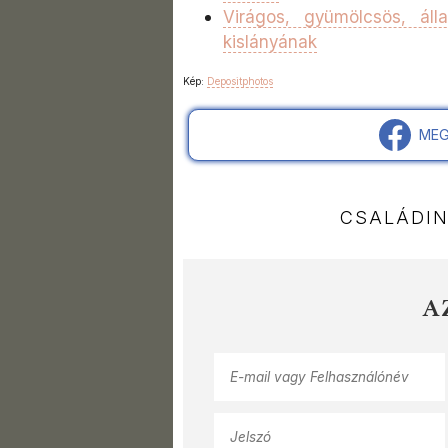
Virágos, gyümölcsös, áll
kislányának
Kép:
Depositphotos
MEG
CSALÁDI
A