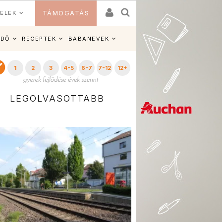
ELEK
TÁMOGATÁS
IDŐ
RECEPTEK
BABANEVEK
1
2
3
4-5
6-7
7-12
12+
LEGOLVASOTTABB