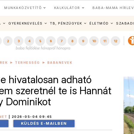
MUNKAKÖZVETÍTŐ
KALKULÁTOR
BABA-MAMA HÍRLEV
A
GYEREKNEVELÉS
TB, PÉNZÜGYEK
ÉLETMÓD
SZABAD
2
3
4
5
6
7
8
9
10
11
12
ÍREK
TERHESSÉG
BABANEVEK
de hivatalosan adható
em szeretnél te is Hannát
y Dominikot
NET
|
2026-05-04 09:45
!
KÜLDÉS E-MAILBEN