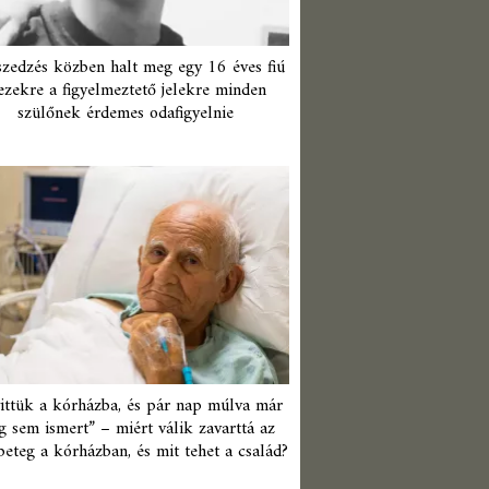
zedzés közben halt meg egy 16 éves fiú
ezekre a figyelmeztető jelekre minden
szülőnek érdemes odafigyelnie
ittük a kórházba, és pár nap múlva már
 sem ismert” – miért válik zavarttá az
beteg a kórházban, és mit tehet a család?