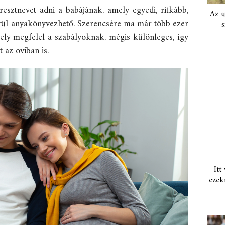
esztnevet adni a babájának, amely egyedi, ritkább,
Az u
lkül anyakönyvezhető. Szerencsére ma már több ezer
s
mely megfelel a szabályoknak, mégis különleges, így
 az oviban is.
Itt
ezek