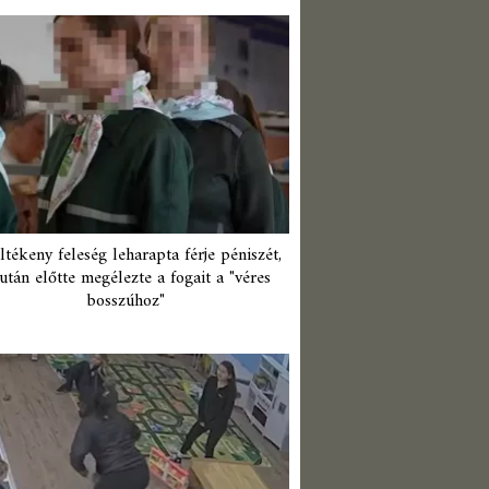
ltékeny feleség leharapta férje péniszét,
után előtte megélezte a fogait a "véres
bosszúhoz"