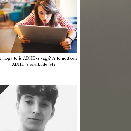
t, hogy te is ADHD-s vagy? A felnőttkori
ADHD 8 árulkodó jele