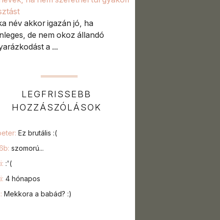
sztást
tka név akkor igazán jó, ha
nleges, de nem okoz állandó
arázkodást a ...
LEGFRISSEBB
HOZZÁSZÓLÁSOK
peter:
Ez brutális :(
76b:
szomorú...
i:
:'(
i:
4 hónapos
a:
Mekkora a babád? :)