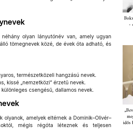
Boks
nynevek
- 
jó néhány olyan lányutónév van, amely ugyan
 álló tömegnevek közé, de évek óta adható, és
aros, természetközeli hangzású nevek.
s, kissé „nemzetközi” érzetű nevek.
különleges csengésű, dallamos nevek.
únevek
„Bev
meg
k olyanok, amelyek eltérnek a Dominik–Olivér–
idős 
ásoktól, mégis régóta léteznek és teljesen