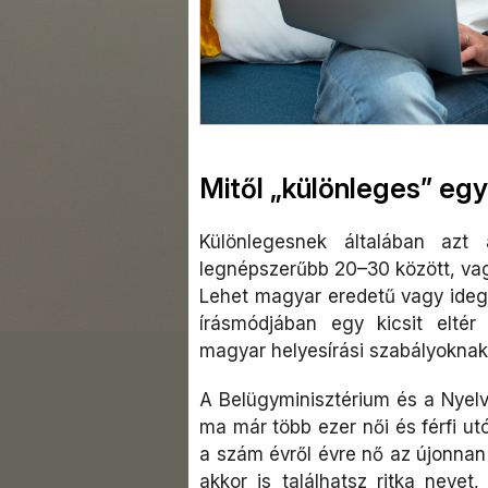
Mitől „különleges” eg
Különlegesnek általában az
legnépszerűbb 20–30 között, vagyi
Lehet magyar eredetű vagy ideg
írásmódjában egy kicsit elté
magyar helyesírási szabályoknak 
A Belügyminisztérium és a Nyelvt
ma már több ezer női és férfi 
a szám évről évre nő az újonnan
akkor is találhatsz ritka neve