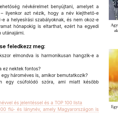
lehetőség névkérelmet benyújtani, amelyet a
 – ilyenkor azt nézik, hogy a név kiejthető-e
-e a helyesírási szabályoknak, és nem okoz-e
Agys
lyamat hónapokig is eltarthat, ezért ha egyedi
ak
 utánajárni.
 se feledkezz meg:
kszor elmondva is harmonikusan hangzik-e a
ha ez nektek fontos?
i egy hároméves is, amikor bemutatkozik?
an egy csúfolódó szóra, ami miatt később
évvel és jelentéssel és a TOP 100 lista
Egy
 100 fiú- és lánynév, amely Magyarországon is