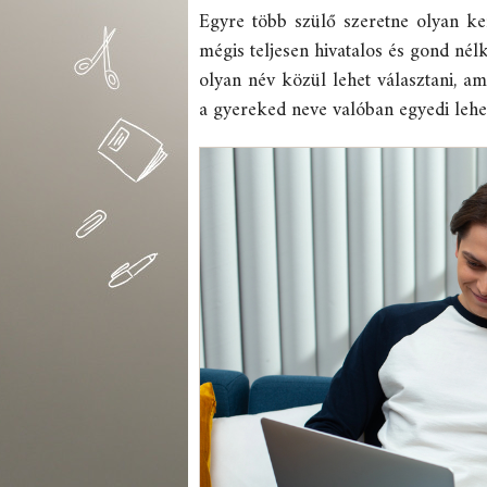
Egyre több szülő szeretne olyan ker
mégis teljesen hivatalos és gond né
olyan név közül lehet választani, a
a gyereked neve valóban egyedi lehet