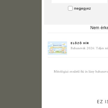
megjegyez
Nem érke
ELŐZŐ HÍR
Babanevek 2026: Teljes név
Mitológiai eredetű fiú és lány babanev
EZ 