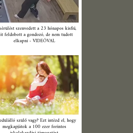
érülést szenvedett a 23 hónapos kisfiú,
it feldobott a gondozó, de nem tudott
elkapni - VIDEÓVAL
edülálló szülő vagy? Ezt intézd el, hogy
megkapjátok a 100 ezer forintos