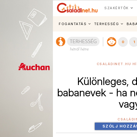
SZAKÉRTŐK
FOGANTATÁS
TERHESSÉG
BAB
0
1
CSALÁDINET.HU H
Különleges, 
babanevek - ha n
vag
CSALÁDI
SZÓLJ HOZZÁ