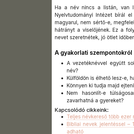
Ha a név nincs a listán, van 
Nyelvtudományi Intézet bírál el
magyarul, nem sértő-e, megfelel
hátrányt a viselőjének. Ez a fo
nevet szeretnétek, jó ötlet időben
A gyakorlati szempontokról
A vezetéknévvel együtt so
név?
Külföldön is élhető lesz-e, 
Könnyen ki tudja majd ejten
Nem hasonlít-e túlságos
zavarhatná a gyereket?​
Kapcsolódó cikkeink:
Teljes névkereső több ezer n
Bibliai nevek jelentéssel –
adható