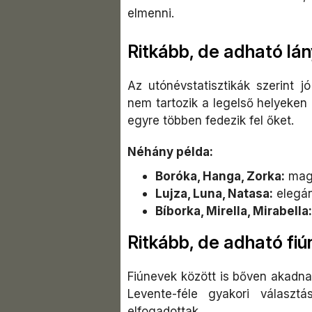
elmenni.
Ritkább, de adható lá
Az utónévstatisztikák szerint 
nem tartozik a legelső helyeken
egyre többen fedezik fel őket.
Néhány példa:
Boróka, Hanga, Zorka:
magy
Lujza, Luna, Natasa:
elegán
Bíborka, Mirella, Mirabella:
Ritkább, de adható fi
Fiúnevek között is bőven akadna
Levente-féle gyakori választ
elfogadottak.