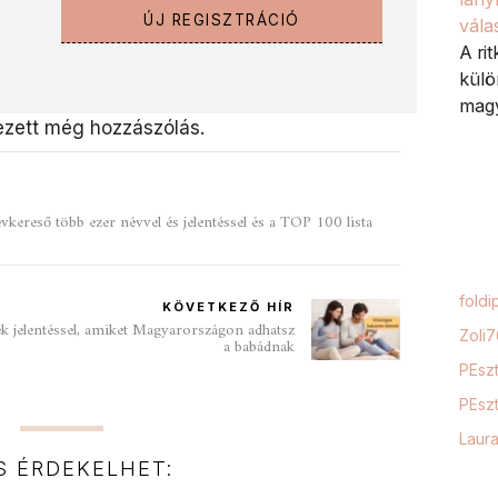
ÚJ REGISZTRÁCIÓ
vála
A ri
külö
magy
zett még hozzászólás.
kereső több ezer névvel és jelentéssel és a TOP 100 lista
foldi
KÖVETKEZŐ HÍR
ek jelentéssel, amiket Magyarországon adhatsz
Zoli
a babádnak
PEszt
PEszt
Laur
IS ÉRDEKELHET: