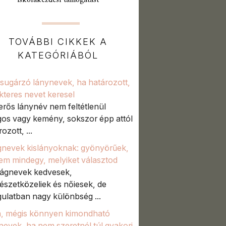
iskolakezdési támogatást
TOVÁBBI CIKKEK A
KATEGÓRIÁBÓL
 sugárzó lánynevek, ha határozott,
kteres nevet keresel
erős lánynév nem feltétlenül
os vagy kemény, sokszor épp attól
ozott, ...
gnevek kislányoknak: gyönyörűek,
em mindegy, melyiket választod
rágnevek kedvesek,
észetközeliek és nőiesek, de
ulatban nagy különbség ...
a, mégis könnyen kimondható
nevek, ha nem szeretnél túl gyakori