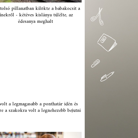
tolsó pillanatban kilökte a babakocsit a
ínekről - kétéves kislánya túlélte, az
édesanya meghalt
 volt a legmagasabb a ponthatár idén és
re a szakokra volt a legnehezebb bejutni