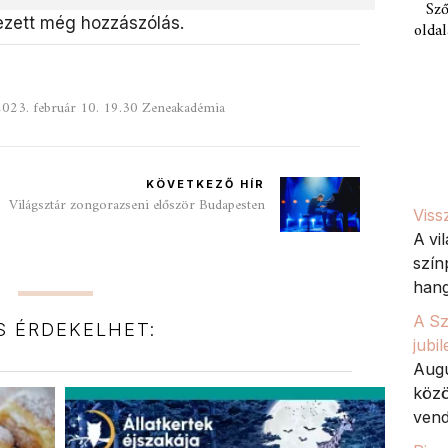
Sző
zett még hozzászólás.
oldal
. február 10. 19.30 Zeneakadémia
KÖVETKEZŐ HÍR
Világsztár zongorazseni először Budapesten
Viss
A vi
szín
hang
A Sz
IS ÉRDEKELHET:
jubi
Augu
közö
vend