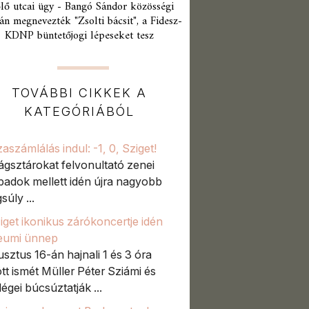
lő utcai ügy - Bangó Sándor közösségi
án megnevezték "Zsolti bácsit", a Fidesz-
KDNP büntetőjogi lépeseket tesz
TOVÁBBI CIKKEK A
KATEGÓRIÁBÓL
zaszámlálás indul: -1, 0, Sziget!
lágsztárokat felvonultató zenei
padok mellett idén újra nagyobb
súly ...
iget ikonikus zárókoncertje idén
leumi ünnep
sztus 16-án hajnali 1 és 3 óra
tt ismét Müller Péter Sziámi és
égei búcsúztatják ...