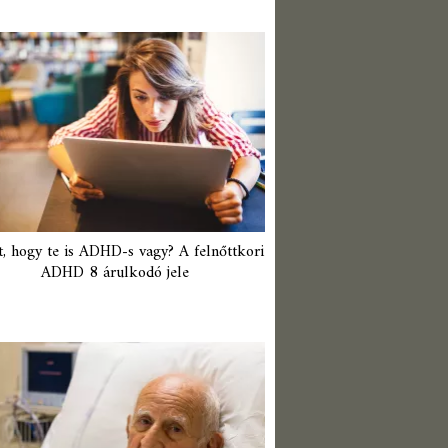
t, hogy te is ADHD-s vagy? A felnőttkori
ADHD 8 árulkodó jele