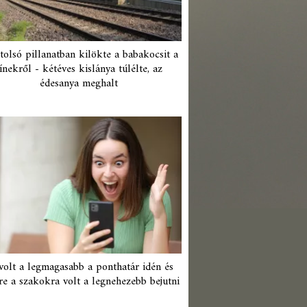
tolsó pillanatban kilökte a babakocsit a
ínekről - kétéves kislánya túlélte, az
édesanya meghalt
 volt a legmagasabb a ponthatár idén és
re a szakokra volt a legnehezebb bejutni