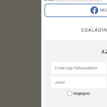
MEG
CSALÁDI
A
megjegyez