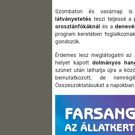
Szombaton és vasárnap i
látványetetés
teszi teljessé a
oroszlánfókáknál
és a
denevé
program keretében foglalkoznak
gondozók.
Érdemes lesz meglátogatni az Á
helyet kapott
dolmányos han
szünet után láthatja újra a kö
bemutatkozott, de nemrég
Összeszoktatásukat a napokban 