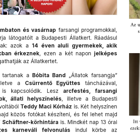
Az u
mbaton és vasárnap
farsangi programokkal,
s
rja látogatóit a Budapesti Állatkert. Ráadásul
lnak: azok a
14 éven aluli gyermekek, akik
rcban érkeznek
, ezen a két napon
jelképes
athatják az Állatkertet.
tartanak a
Bóbita Band
„Állatok farsangja”
illetve a
Csürrentő Együttes
táncházával,
s is kapcsolódik. Lesz
arcfestés, farsangi
, állati helyszínelés
, illetve a Budapesti
voltából
Teddy Maci Kórház
is. Két helyszínen
ajd közös fotókat készíteni, és fel lehet majd
Itt
”
Schäftner-körhintára
is. Mindkét nap 13 órai
ezek
zes karneváli felvonulás
indul körbe az