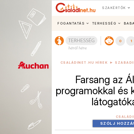
SZAKÉRTŐK
FOGANTATÁS
TERHESSÉG
BAB
0
1
CSALÁDINET.HU HÍREK
SZABADI
Farsang az Ál
programokkal és 
látogatók
CSALÁD
SZÓLJ HOZZÁ