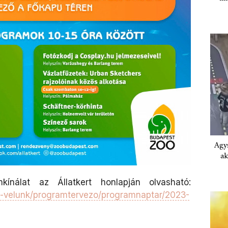
Agys
ak
kínálat az Állatkert honlapján olvasható:
z-velunk/programtervezo/programnaptar/2023-