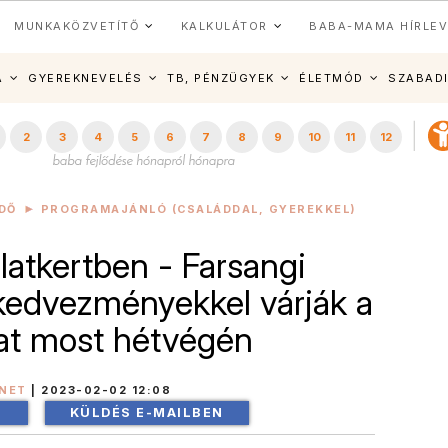
MUNKAKÖZVETÍTŐ
KALKULÁTOR
BABA-MAMA HÍRLEV
A
GYEREKNEVELÉS
TB, PÉNZÜGYEK
ÉLETMÓD
SZABAD
2
3
4
5
6
7
8
9
10
11
12
DŐ
PROGRAMAJÁNLÓ (CSALÁDDAL, GYEREKKEL)
latkertben - Farsangi
kedvezményekkel várják a
at most hétvégén
INET
|
2023-02-02 12:08
!
KÜLDÉS E-MAILBEN