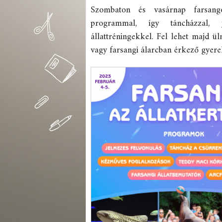
Szombaton és vasárnap farsango
programmal, így táncházzal, je
állattréningekkel. Fel lehet majd ü
vagy farsangi álarcban érkező gyerek