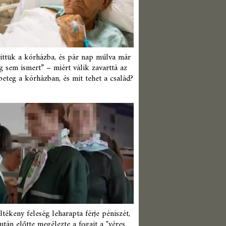
ittük a kórházba, és pár nap múlva már
 sem ismert” – miért válik zavarttá az
beteg a kórházban, és mit tehet a család?
ltékeny feleség leharapta férje péniszét,
után előtte megélezte a fogait a "véres