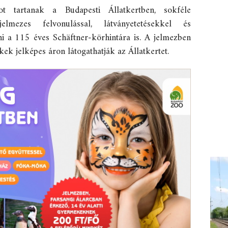
t tartanak a Budapesti Állatkertben, sokféle
lmezes felvonulással, látványetetésekkel és
lni a 115 éves Schäftner-körhintára is. A jelmezben
ek jelképes áron látogathatják az Állatkertet.