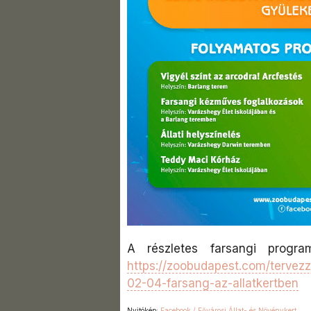
A részletes farsangi program
https://zoobudapest.com/tervez
02-04-farsang-az-allatkertben
Nyitókép:
Facebook / Fővárosi Állat- és Növénykert