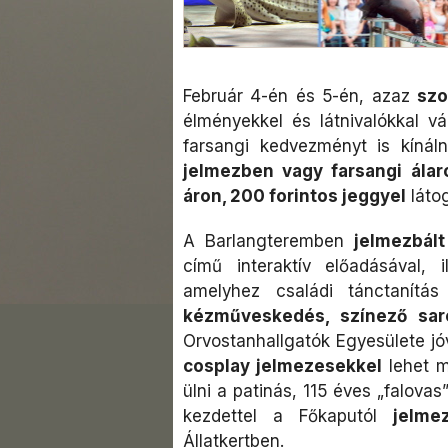
Február 4-én és 5-én, azaz
szo
élményekkel és látnivalókkal vá
farsangi kedvezményt is kíná
jelmezben vagy farsangi ála
áron, 200 forintos jeggyel
látog
A Barlangteremben
jelmezbált
című interaktív előadásával, 
amelyhez családi tánctanítá
kézműveskedés, színező sarok
Orvostanhallgatók Egyesülete jó
cosplay jelmezesekkel
lehet m
ülni a patinás, 115 éves „falovas
kezdettel a Főkaputól
jelme
Állatkertben.