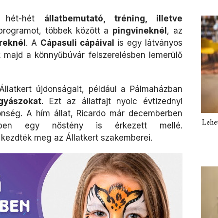
s hét-hét
állatbemutató, tréning, illetve
 programot, többek között a
pingvineknél
, az
reknél
. A
Cápasuli cápáival
is egy látványos
 majd a könnyűbúvár felszerelésben lemerülő
llatkert újdonságait, például a Pálmaházban
gyászokat
. Ezt az állatfajt nyolc évtizednyi
zönség. A hím állat, Ricardo már decemberben
Lehe
iben egy nőstény is érkezett mellé.
kezdték meg az Állatkert szakemberei.