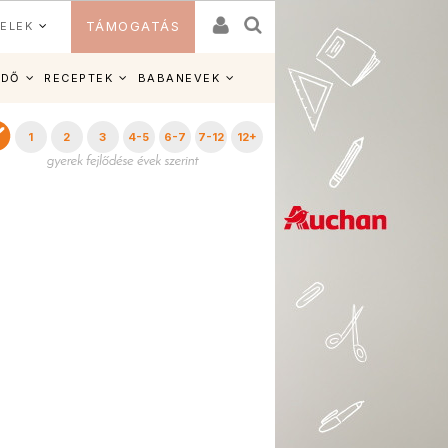
ELEK
TÁMOGATÁS
IDŐ
RECEPTEK
BABANEVEK
1
2
3
4-5
6-7
7-12
12+