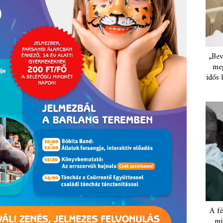
„Bev
meg
idős 
A fé
mi