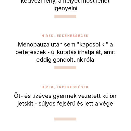
kedvezmény, amelyet most lehet
igényelni
HÍREK, ÉRDEKESSÉGEK
Menopauza után sem "kapcsol ki" a
petefészek - új kutatás írhatja át, amit
eddig gondoltunk róla
HÍREK, ÉRDEKESSÉGEK
Öt- és tízéves gyermek vezetett külön
jetskit - súlyos fejsérülés lett a vége