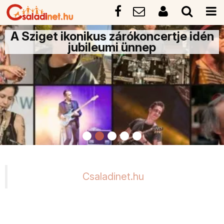
A Sziget ikonikus zárókoncertje idén
jubileumi ünnep
Csaladinet.hu