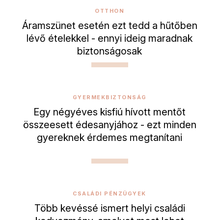
OTTHON
Áramszünet esetén ezt tedd a hűtőben
lévő ételekkel - ennyi ideig maradnak
biztonságosak
GYERMEKBIZTONSÁG
Egy négyéves kisfiú hívott mentőt
összeesett édesanyjához - ezt minden
gyereknek érdemes megtanítani
CSALÁDI PÉNZÜGYEK
Több kevéssé ismert helyi családi