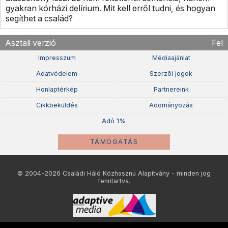
gyakran kórházi delírium. Mit kell erről tudni, és hogyan
segíthet a család?
Asztali verzió
Fel
Impresszum
Médiaajánlat
Adatvédelem
Szerzõi jogok
Honlaptérkép
Partnereink
Cikkbeküldés
Adományozás
Adó 1%
TÁMOGATÁS
© 2004-2026 Családi Háló Közhasznú Alapítvány - minden jog
fenntartva.