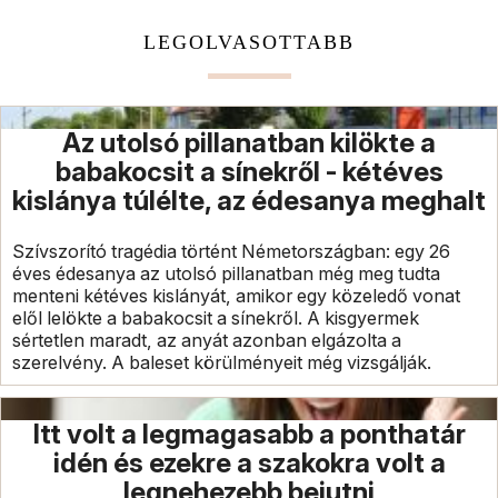
LEGOLVASOTTABB
Az utolsó pillanatban kilökte a
babakocsit a sínekről - kétéves
kislánya túlélte, az édesanya meghalt
Szívszorító tragédia történt Németországban: egy 26
éves édesanya az utolsó pillanatban még meg tudta
menteni kétéves kislányát, amikor egy közeledő vonat
elől lelökte a babakocsit a sínekről. A kisgyermek
sértetlen maradt, az anyát azonban elgázolta a
szerelvény. A baleset körülményeit még vizsgálják.
Itt volt a legmagasabb a ponthatár
idén és ezekre a szakokra volt a
legnehezebb bejutni