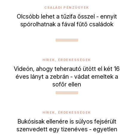
CSALÁDI PÉNZÜGYEK
Olcsóbb lehet a tűzifa ősszel - ennyit
spórolhatnak a fával fűtő családok
HÍREK, ÉRDEKESSÉGEK
Videón, ahogy teherautó ütött el két 16
éves lányt a zebrán - vádat emeltek a
sofőr ellen
HÍREK, ÉRDEKESSÉGEK
Bukósisak ellenére is súlyos fejsérült
szenvedett egy tizenéves - egyetlen