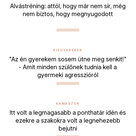
Alvástréning: attól, hogy már nem sír, még
nem biztos, hogy megnyugodott
KISGYEREKEK
"Az én gyerekem sosem ütne meg senkit!"
- Amit minden szülőnek tudnia kell a
gyermeki agresszióról
KAMASZOK
Itt volt a legmagasabb a ponthatár idén és
ezekre a szakokra volt a legnehezebb
bejutni