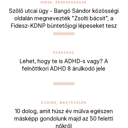
HÍREK, ÉRDEKESSÉGEK
Szőlő utcai ügy - Bangó Sándor közösségi
oldalán megnevezték "Zsolti bácsit", a
Fidesz-KDNP büntetőjogi lépeseket tesz
EGÉSZSÉG
Lehet, hogy te is ADHD-s vagy? A
felnőttkori ADHD 8 árulkodó jele
SZÜLŐK, NAGYSZÜLŐK
10 dolog, amit húsz év múlva egészen
másképp gondolunk majd az 50 feletti
nőkről