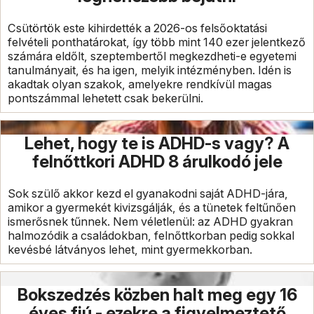
Csütörtök este kihirdették a 2026-os felsőoktatási
felvételi ponthatárokat, így több mint 140 ezer jelentkező
számára eldőlt, szeptembertől megkezdheti-e egyetemi
tanulmányait, és ha igen, melyik intézményben. Idén is
akadtak olyan szakok, amelyekre rendkívül magas
pontszámmal lehetett csak bekerülni.
Lehet, hogy te is ADHD-s vagy? A
felnőttkori ADHD 8 árulkodó jele
Sok szülő akkor kezd el gyanakodni saját ADHD-jára,
amikor a gyermekét kivizsgálják, és a tünetek feltűnően
ismerősnek tűnnek. Nem véletlenül: az ADHD gyakran
halmozódik a családokban, felnőttkorban pedig sokkal
kevésbé látványos lehet, mint gyermekkorban.
Bokszedzés közben halt meg egy 16
éves fiú - ezekre a figyelmeztető