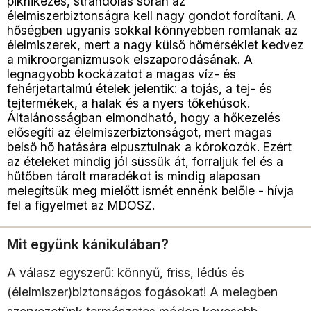
piknikezés, strandolás során az
élelmiszerbiztonságra kell nagy gondot fordítani. A
hőségben ugyanis sokkal könnyebben romlanak az
élelmiszerek, mert a nagy külső hőmérséklet kedvez
a mikroorganizmusok elszaporodásának. A
legnagyobb kockázatot a magas víz- és
fehérjetartalmú ételek jelentik: a tojás, a tej- és
tejtermékek, a halak és a nyers tőkehúsok.
Általánosságban elmondható, hogy a hőkezelés
elősegíti az élelmiszerbiztonságot, mert magas
belső hő hatására elpusztulnak a kórokozók. Ezért
az ételeket mindig jól süssük át, forraljuk fel és a
hűtőben tárolt maradékot is mindig alaposan
melegítsük meg mielőtt ismét ennénk belőle - hívja
fel a figyelmet az MDOSZ.
Mit együnk kánikulában?
A válasz egyszerű: könnyű, friss, lédús és
(élelmiszer)biztonságos fogásokat! A melegben