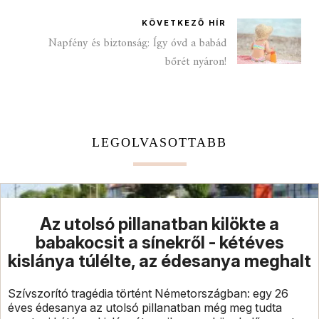
KÖVETKEZŐ HÍR
Napfény és biztonság: Így óvd a babád
bőrét nyáron!
LEGOLVASOTTABB
Az utolsó pillanatban kilökte a
babakocsit a sínekről - kétéves
kislánya túlélte, az édesanya meghalt
Szívszorító tragédia történt Németországban: egy 26
éves édesanya az utolsó pillanatban még meg tudta