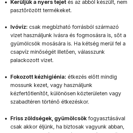
Kerüljük a nyers tejet
és az abból készült, nem
pasztőrözött termékeket.
Ivóvíz:
csak megbízható forrásból származó
vizet használjunk ivásra és fogmosásra is, sőt a
gyümölcsök mosására is. Ha kétség merül fel a
csapvíz minőségét illetően, válasszunk
palackozott vizet.
Fokozott kézhigiénia:
étkezés előtt mindig
mossunk kezet, vagy használjunk
kézfertőtlenítőt, különösen közterületen vagy
szabadtéren történő étkezéskor.
Friss zöldségek, gyümölcsök
fogyasztásával
csak akkor éljünk, ha biztosak vagyunk abban,