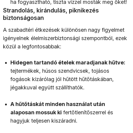
ha fogyasztható, tiszta vízzel mosták meg őket!
Strandolás, kirándulás, piknikezés
biztonságosan
A szabadtéri étkezések különösen nagy figyelmet
igényelnek élelmiszerbiztonsági szempontból, ezek
közül a legfontosabbak:
Hidegen tartandó ételek maradjanak hűtve:
tejtermékek, húsos szendvicsek, tojásos
fogások kizárólag jól hűtött hűtőtáskában,
jégakkuval együtt szállíthatók.
A hűtőtáskát minden használat után
alaposan mossuk ki
fertőtlenítőszerrel és
hagyjuk teljesen kiszáradni.