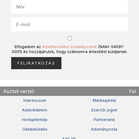
Elfogadom az
Adatkezelési szabályzatot
(NAIH: 04091-
0001) és hozzájárulok, hogy számomra értesítést küldjenek.
Asztali verzió
Fel
Impresszum
Médiaajánlat
Adatvédelem
Szerzõi jogok
Honlaptérkép
Partnereink
Cikkbeküldés
Adományozás
Adó 1%