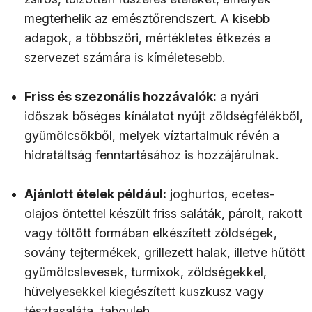
megterhelik az emésztőrendszert. A kisebb
adagok, a többszöri, mértékletes étkezés a
szervezet számára is kíméletesebb.
Friss és szezonális hozzávalók:
a nyári
időszak bőséges kínálatot nyújt zöldségfélékből,
gyümölcsökből, melyek víztartalmuk révén a
hidratáltság fenntartásához is hozzájárulnak.
Ajánlott ételek például:
joghurtos, ecetes-
olajos öntettel készült friss saláták, párolt, rakott
vagy töltött formában elkészített zöldségek,
sovány tejtermékek, grillezett halak, illetve hűtött
gyümölcslevesek, turmixok, zöldségekkel,
hüvelyesekkel kiegészített kuszkusz vagy
tésztasaláta, tabouleh.