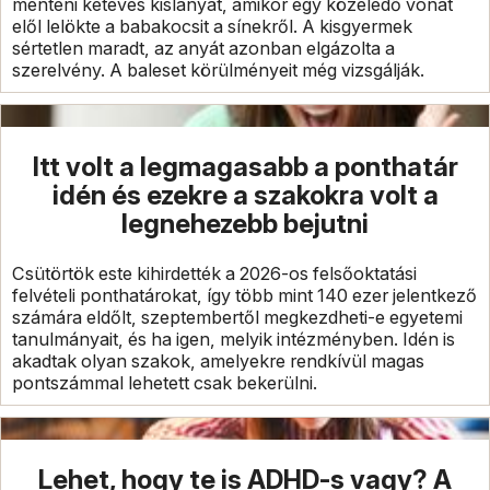
menteni kétéves kislányát, amikor egy közeledő vonat
elől lelökte a babakocsit a sínekről. A kisgyermek
sértetlen maradt, az anyát azonban elgázolta a
szerelvény. A baleset körülményeit még vizsgálják.
Itt volt a legmagasabb a ponthatár
idén és ezekre a szakokra volt a
legnehezebb bejutni
Csütörtök este kihirdették a 2026-os felsőoktatási
felvételi ponthatárokat, így több mint 140 ezer jelentkező
számára eldőlt, szeptembertől megkezdheti-e egyetemi
tanulmányait, és ha igen, melyik intézményben. Idén is
akadtak olyan szakok, amelyekre rendkívül magas
pontszámmal lehetett csak bekerülni.
Lehet, hogy te is ADHD-s vagy? A