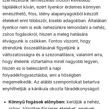
szervezetünk természetes módon kevesebb
táplálékot kíván, ezért ilyenkor érdemes könnyen
emészthető, friss, idény alapanyagokból készült
ételeket enni többször, kisebb adagokban. Általában
ilyenkor nem is esik nehezünkre lemondani a nehéz,
zsíros fogásokról, hiszen a meleg hatására
étvágyunk is csökken. Fontos viszont, hogy
étrendünk összeállításánál figyeljünk a
változatosságra és a szezonalitásra, valamint arra,
hogy ételeink víztartalma minél nagyobb legyen,
hiszen ez is beleszámít a napi
folyadékfogyasztásba, ami a hőségben
megemelkedik. Az alábbi szempontokat betartva
enyhíthetjük a kánikula okozta fáradékonyságot:
Könnyű fogások előnyben:
kerüljük a nehéz,
zsíros, túlzottan fűszeres ételeket, amelyek