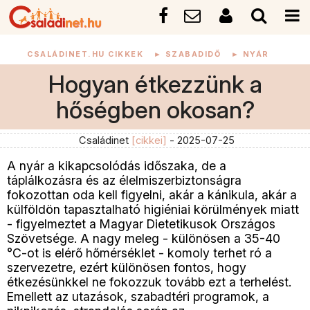
CSALÁDINET.HU CIKKEK
►
SZABADIDŐ
►
NYÁR
Hogyan étkezzünk a
hőségben okosan?
Családinet
[cikkei]
- 2025-07-25
A nyár a kikapcsolódás időszaka, de a
táplálkozásra és az élelmiszerbiztonságra
fokozottan oda kell figyelni, akár a kánikula, akár a
külföldön tapasztalható higiéniai körülmények miatt
- figyelmeztet a Magyar Dietetikusok Országos
Szövetsége. A nagy meleg - különösen a 35-40
°C-ot is elérő hőmérséklet - komoly terhet ró a
szervezetre, ezért különösen fontos, hogy
étkezésünkkel ne fokozzuk tovább ezt a terhelést.
Emellett az utazások, szabadtéri programok, a