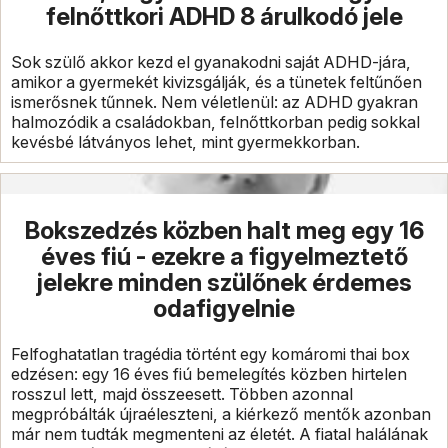
felnőttkori ADHD 8 árulkodó jele
Sok szülő akkor kezd el gyanakodni saját ADHD-jára,
amikor a gyermekét kivizsgálják, és a tünetek feltűnően
ismerősnek tűnnek. Nem véletlenül: az ADHD gyakran
halmozódik a családokban, felnőttkorban pedig sokkal
kevésbé látványos lehet, mint gyermekkorban.
Bokszedzés közben halt meg egy 16
éves fiú - ezekre a figyelmeztető
jelekre minden szülőnek érdemes
odafigyelnie
Felfoghatatlan tragédia történt egy komáromi thai box
edzésen: egy 16 éves fiú bemelegítés közben hirtelen
rosszul lett, majd összeesett. Többen azonnal
megpróbálták újraéleszteni, a kiérkező mentők azonban
már nem tudták megmenteni az életét. A fiatal halálának