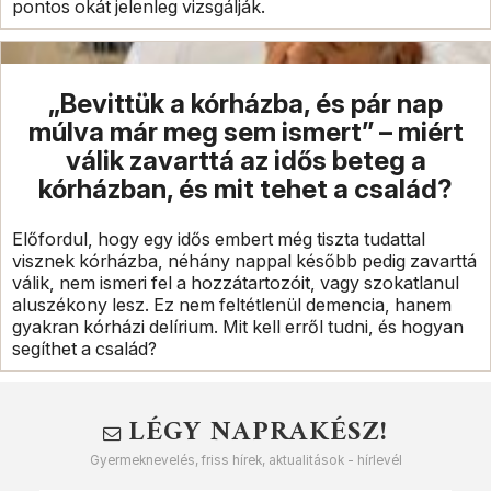
pontos okát jelenleg vizsgálják.
„Bevittük a kórházba, és pár nap
múlva már meg sem ismert” – miért
válik zavarttá az idős beteg a
kórházban, és mit tehet a család?
Előfordul, hogy egy idős embert még tiszta tudattal
visznek kórházba, néhány nappal később pedig zavarttá
válik, nem ismeri fel a hozzátartozóit, vagy szokatlanul
aluszékony lesz. Ez nem feltétlenül demencia, hanem
gyakran kórházi delírium. Mit kell erről tudni, és hogyan
segíthet a család?
LÉGY NAPRAKÉSZ!
Gyermeknevelés, friss hírek, aktualitások - hírlevél