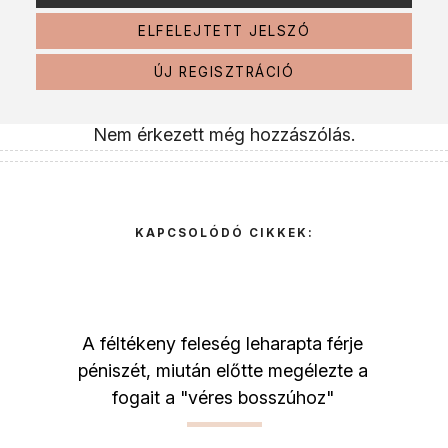
ELFELEJTETT JELSZÓ
ÚJ REGISZTRÁCIÓ
Nem érkezett még hozzászólás.
KAPCSOLÓDÓ CIKKEK:
A féltékeny feleség leharapta férje
péniszét, miután előtte megélezte a
fogait a "véres bosszúhoz"