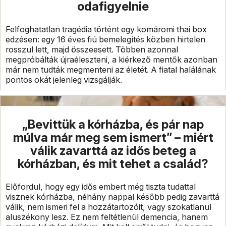
odafigyelnie
Felfoghatatlan tragédia történt egy komáromi thai box
edzésen: egy 16 éves fiú bemelegítés közben hirtelen
rosszul lett, majd összeesett. Többen azonnal
megpróbálták újraéleszteni, a kiérkező mentők azonban
már nem tudták megmenteni az életét. A fiatal halálának
pontos okát jelenleg vizsgálják.
„Bevittük a kórházba, és pár nap
múlva már meg sem ismert” – miért
válik zavarttá az idős beteg a
kórházban, és mit tehet a család?
Előfordul, hogy egy idős embert még tiszta tudattal
visznek kórházba, néhány nappal később pedig zavarttá
válik, nem ismeri fel a hozzátartozóit, vagy szokatlanul
aluszékony lesz. Ez nem feltétlenül demencia, hanem