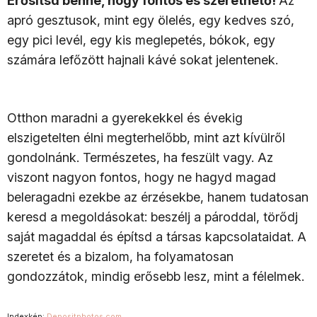
Erősítsd benne, hogy fontos és szerethető!
Az
apró gesztusok, mint egy ölelés, egy kedves szó,
egy pici levél, egy kis meglepetés, bókok, egy
számára lefőzött hajnali kávé sokat jelentenek.
Otthon maradni a gyerekekkel és évekig
elszigetelten élni megterhelőbb, mint azt kívülről
gondolnánk. Természetes, ha feszült vagy. Az
viszont nagyon fontos, hogy ne hagyd magad
beleragadni ezekbe az érzésekbe, hanem tudatosan
keresd a megoldásokat: beszélj a pároddal, törődj
saját magaddal és építsd a társas kapcsolataidat. A
szeretet és a bizalom, ha folyamatosan
gondozzátok, mindig erősebb lesz, mint a félelmek.
Indexkép:
Depositphotos.com