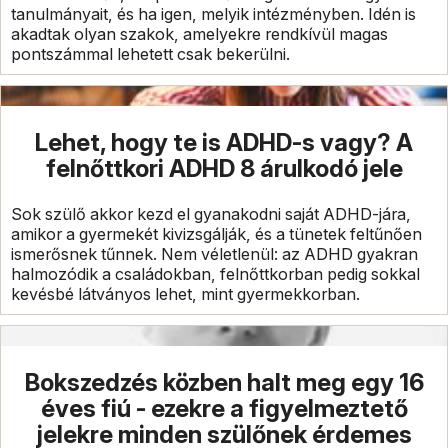
tanulmányait, és ha igen, melyik intézményben. Idén is
akadtak olyan szakok, amelyekre rendkívül magas
pontszámmal lehetett csak bekerülni.
Lehet, hogy te is ADHD-s vagy? A
felnőttkori ADHD 8 árulkodó jele
Sok szülő akkor kezd el gyanakodni saját ADHD-jára,
amikor a gyermekét kivizsgálják, és a tünetek feltűnően
ismerősnek tűnnek. Nem véletlenül: az ADHD gyakran
halmozódik a családokban, felnőttkorban pedig sokkal
kevésbé látványos lehet, mint gyermekkorban.
Bokszedzés közben halt meg egy 16
éves fiú - ezekre a figyelmeztető
jelekre minden szülőnek érdemes