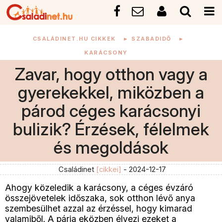
CSALÁDINET.HU CIKKEK
►
SZABADIDŐ
►
KARÁCSONY
Zavar, hogy otthon vagy a
gyerekekkel, miközben a
párod céges karácsonyi
bulizik? Érzések, félelmek
és megoldások
Családinet
[cikkei]
- 2024-12-17
Ahogy közeledik a karácsony, a céges évzáró
összejövetelek időszaka, sok otthon lévő anya
szembesülhet azzal az érzéssel, hogy kimarad
valamiből. A párja eközben élvezi ezeket a