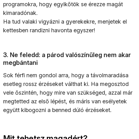
programokra, hogy egyikőtök se érezze magát
kimaradónak.
Ha tud valaki vigyázni a gyerekekre, menjetek el
kettesben randizni havonta egyszer!
3. Ne feledd: a párod valószínűleg nem akar
megbántani
Sok férfi nem gondol arra, hogy a távolmaradása
esetleg rossz érzéseket válthat ki. Ha megosztod
vele őszintén, hogy mire van szükséged, azzal már
megtetted az első lépést, és máris van esélyetek
együtt kibogozni a benned dúló érzéseket.
Mit tehetsz magadért?