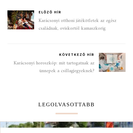
ELŐZŐ HÍR
Karácsonyi otthoni játékötletek az egész
családnak, oviskortól kamaszkorig
KÖVETKEZŐ HÍR
Karácsonyi horoszkóp: mit tartogatnak az
ünnepek a csillagjegyeknek?
LEGOLVASOTTABB