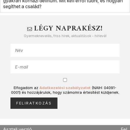
gyakran kórházi delírium. Mit kell erről tudni, és hogyan
segíthet a család?
LÉGY NAPRAKÉSZ!
Gyermeknevelés, friss hírek, aktualitások - hírlevél
Elfogadom az
Adatkezelési szabályzatot
(NAIH: 04091-
0001) és hozzájárulok, hogy számomra értesítést küldjenek.
Asztali verzió
Fel