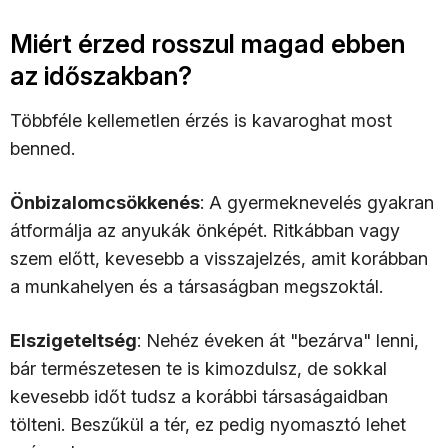
Miért érzed rosszul magad ebben
az időszakban?
Többféle kellemetlen érzés is kavaroghat most
benned.
Önbizalomcsökkenés
: A gyermeknevelés gyakran
átformálja az anyukák önképét. Ritkábban vagy
szem előtt, kevesebb a visszajelzés, amit korábban
a munkahelyen és a társaságban megszoktál.
Elszigeteltség
: Nehéz éveken át "bezárva" lenni,
bár természetesen te is kimozdulsz, de sokkal
kevesebb időt tudsz a korábbi társaságaidban
tölteni. Beszűkül a tér, ez pedig nyomasztó lehet