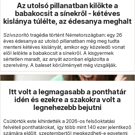
Az utolsó pillanatban kilökte a
babakocsit a sínekről - kétéves
kislánya túlélte, az édesanya meghalt
Szívszorító tragédia történt Németországban: egy 26
éves édesanya az utolsó pillanatban még meg tudta
menteni kétéves kislányát, amikor egy közeledő vonat
elől lelökte a babakocsit a sínekről. A kisgyermek
sértetlen maradt, az anyát azonban elgázolta a
szerelvény. A baleset körülményeit még vizsgálják.
Itt volt a legmagasabb a ponthatár
idén és ezekre a szakokra volt a
legnehezebb bejutni
Csütörtök este kihirdették a 2026-os felsőoktatási
felvételi ponthatárokat, így több mint 140 ezer jelentkező
számára eldőlt, szeptembertől megkezdheti-e egyetemi