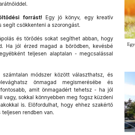
rátnőiddel.
ltődési forrást!
Egy jó könyv, egy kreatív
s segít csökkenteni a szorongást.
ápolás és törődés sokat segíthet abban, hogy
Egy
gad. Ha jól érzed magad a bőrödben, kevésbé
egyébként teljesen alaptalan - megcsalással
zámtalan módszer között választhatsz, és
elevághatsz önmagad megismerésébe és
gfontosabb, amit önmagadért tehetsz - ha jól
il vagy, sokkal könnyebben meg fogsz küzdeni
kokkal is. Előfordulhat, hogy ehhez szakértő
is teljesen rendben van.