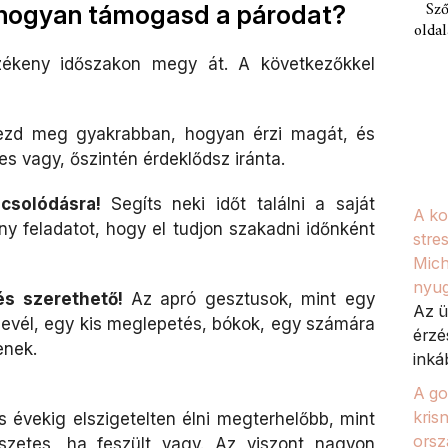
Sző
 hogyan támogasd a párodat?
oldal
zékeny időszakon megy át. A következőkkel
zd meg gyakrabban, hogyan érzi magát, és
s vagy, őszintén érdeklődsz iránta.
pcsolódásra!
Segíts neki időt találni a saját
A ko
ány feladatot, hogy el tudjon szakadni időnként
stre
Mich
nyug
és szerethető!
Az apró gesztusok, mint egy
Az ü
 levél, egy kis meglepetés, bókok, egy számára
érzé
enek.
inká
A go
kris
 évekig elszigetelten élni megterhelőbb, mint
orsz
észetes, ha feszült vagy. Az viszont nagyon