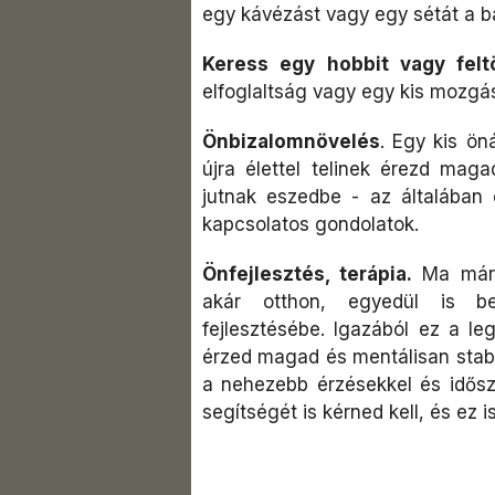
egy kávézást vagy egy sétát a ba
Keress egy hobbit vagy feltö
elfoglaltság vagy egy kis mozgá
Önbizalomnövelés
. Egy kis ön
újra élettel telinek érezd ma
jutnak eszedbe - az általában 
kapcsolatos gondolatok.
Önfejlesztés, terápia.
Ma már s
akár otthon, egyedül is b
fejlesztésébe. Igazából ez a le
érzed magad és mentálisan stab
a nehezebb érzésekkel és idősza
segítségét is kérned kell, és ez 