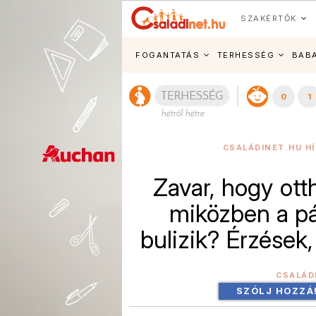
SZAKÉRTŐK
FOGANTATÁS
TERHESSÉG
BAB
0
1
CSALÁDINET.HU H
Zavar, hogy ott
miközben a pá
bulizik? Érzések
CSALÁD
SZÓLJ HOZZÁ