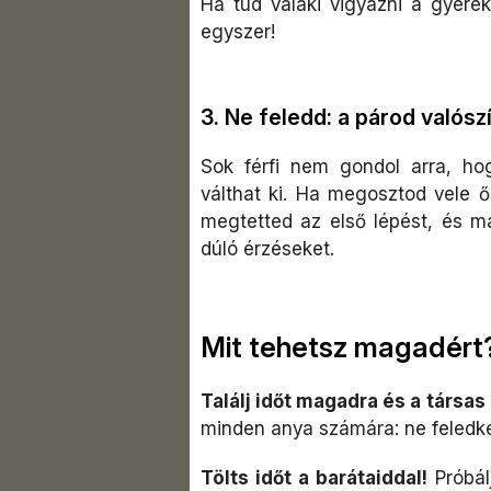
Ha tud valaki vigyázni a gyerek
egyszer!
3. Ne feledd: a párod valós
Sok férfi nem gondol arra, ho
válthat ki. Ha megosztod vele 
megtetted az első lépést, és m
dúló érzéseket.
Mit tehetsz magadért
Találj időt magadra és a társas
minden anya számára: ne feledk
Tölts időt a barátaiddal!
Próbál