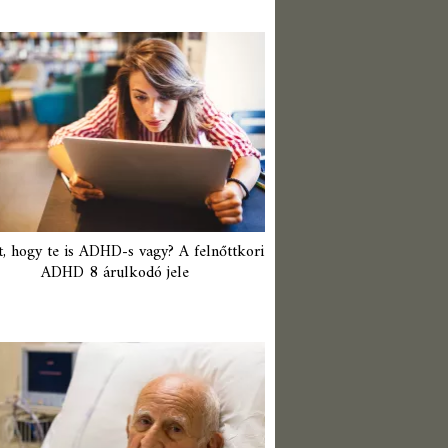
t, hogy te is ADHD-s vagy? A felnőttkori
ADHD 8 árulkodó jele