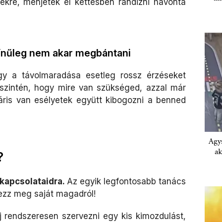
ekre, menjetek el kettesben randizni havonta
zínűleg nem akar megbántani
gy a távolmaradása esetleg rossz érzéseket
őszintén, hogy mire van szükséged, azzal már
áris van esélyetek együtt kibogozni a benned
Agys
ak
?
 kapcsolataidra.
Az egyik legfontosabb tanács
ezz meg saját magadról!
j rendszeresen szervezni egy kis kimozdulást,