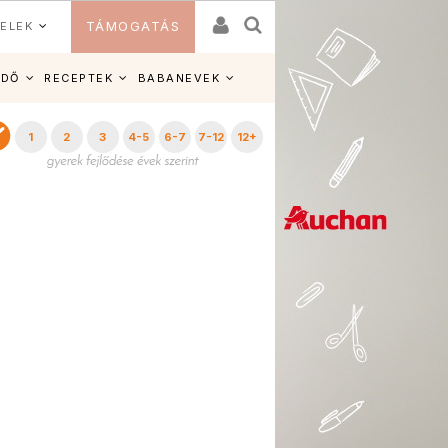
ELEK
TÁMOGATÁS
IDŐ
RECEPTEK
BABANEVEK
1
2
3
4-5
6-7
7-12
12+