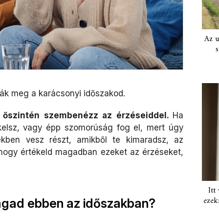
Az u
s
ák meg a karácsonyi időszakod.
y
őszintén szembenézz az érzéseiddel.
Ha
ékelsz, vagy épp szomorúság fog el, mert úgy
ekben vesz részt, amikből te kimaradsz, az
hogy értékeld magadban ezeket az érzéseket,
Itt
ezek
magad ebben az időszakban?