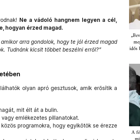
rodnak!
Ne a vádoló hangnem legyen a cél,
e, hogyan érzed magad.
„Bev
meg
 amikor arra gondolok, hogy te jól érzed magad
idős 
k. Tudnánk kicsit többet beszélni erről?”
letében
lálhatók olyan apró gesztusok, amik erősítik a
gát, mit élt át a bulin.
vagy emlékezetes pillanatokat.
at közös programokra, hogy egyikőtök se érezze
A fé
mi