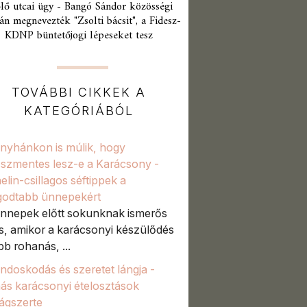
lő utcai ügy - Bangó Sándor közösségi
án megnevezték "Zsolti bácsit", a Fidesz-
KDNP büntetőjogi lépeseket tesz
TOVÁBBI CIKKEK A
KATEGÓRIÁBÓL
nyhánkon is múlik, hogy
sszmentes lesz-e a Karácsony -
elin-csillagos séftippek a
odtabb ünnepekért
nnepek előtt sokunknak ismerős
s, amikor a karácsonyi készülődés
bb rohanás, ...
ndoskodás és szeretet lángja -
nás karácsonyi ételosztások
ágszerte