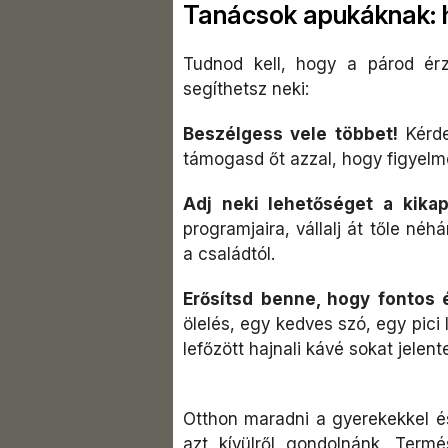
Tanácsok apukáknak:
Tudnod kell, hogy a párod ér
segíthetsz neki:
Beszélgess vele többet!
Kérde
támogasd őt azzal, hogy figyelme
Adj neki lehetőséget a kika
programjaira, vállalj át tőle néh
a családtól.
Erősítsd benne, hogy fontos 
ölelés, egy kedves szó, egy pici
lefőzött hajnali kávé sokat jelent
Otthon maradni a gyerekekkel és
azt kívülről gondolnánk. Term