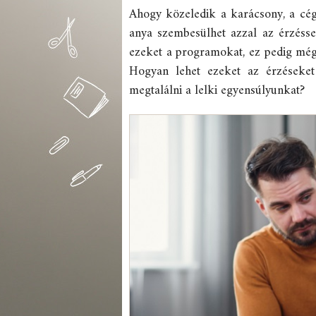
Ahogy közeledik a karácsony, a cég
anya szembesülhet azzal az érzésse
ezeket a programokat, ez pedig még 
Hogyan lehet ezeket az érzéseket
megtalálni a lelki egyensúlyunkat?