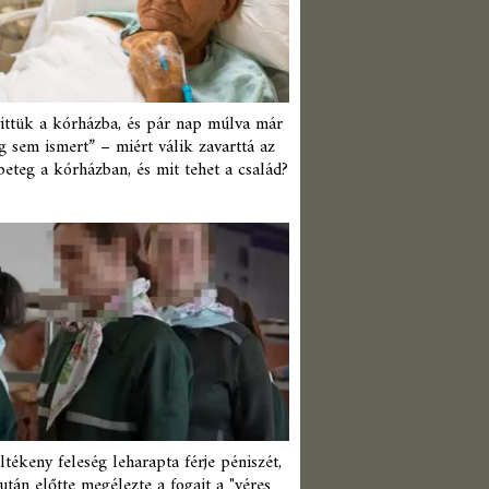
ittük a kórházba, és pár nap múlva már
 sem ismert” – miért válik zavarttá az
beteg a kórházban, és mit tehet a család?
ltékeny feleség leharapta férje péniszét,
után előtte megélezte a fogait a "véres