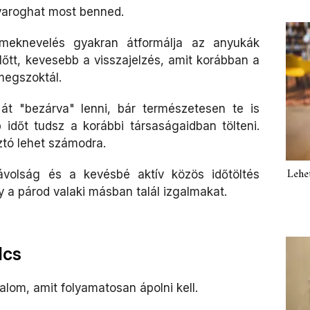
avaroghat most benned.
meknevelés gyakran átformálja az anyukák
őtt, kevesebb a visszajelzés, amit korábban a
megszoktál.
át "bezárva" lenni, bár természetesen te is
időt tudsz a korábbi társaságaidban tölteni.
ztó lehet számodra.
Lehe
volság és a kevésbé aktív közös időtöltés
y a párod valaki másban talál izgalmakat.
lcs
alom, amit folyamatosan ápolni kell.