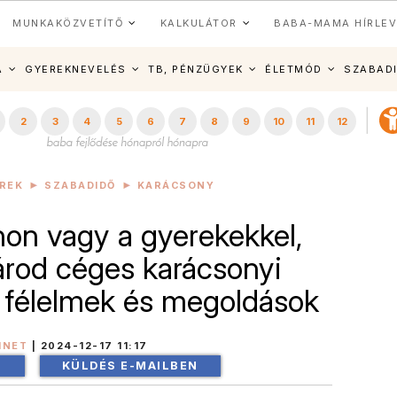
MUNKAKÖZVETÍTŐ
KALKULÁTOR
BABA-MAMA HÍRLEV
A
GYEREKNEVELÉS
TB, PÉNZÜGYEK
ÉLETMÓD
SZABAD
2
3
4
5
6
7
8
9
10
11
12
ÍREK
SZABADIDŐ
KARÁCSONY
hon vagy a gyerekekkel,
rod céges karácsonyi
, félelmek és megoldások
INET
|
2024-12-17 11:17
!
KÜLDÉS E-MAILBEN