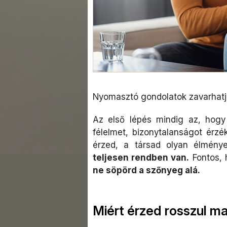
Nyomasztó gondolatok zavarhatj
Az első lépés mindig az, hog
félelmet, bizonytalanságot érz
érzed, a társad olyan élmény
teljesen rendben van.
Fontos, 
ne söpörd a szőnyeg alá.
Miért érzed rosszul 