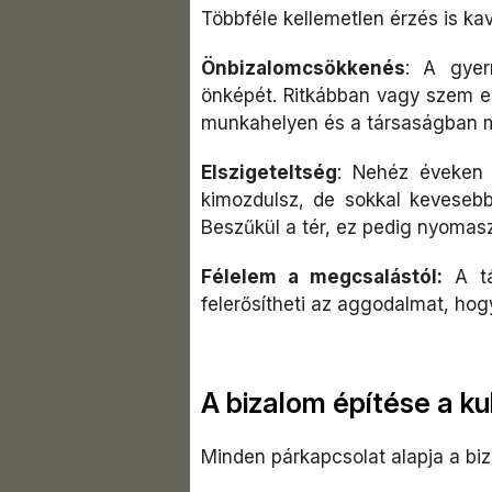
Többféle kellemetlen érzés is k
Önbizalomcsökkenés
: A gyer
önképét. Ritkábban vagy szem el
munkahelyen és a társaságban 
Elszigeteltség
: Nehéz éveken 
kimozdulsz, de sokkal kevesebb 
Beszűkül a tér, ez pedig nyomas
Félelem a megcsalástól:
A tá
felerősítheti az aggodalmat, hog
A bizalom építése a ku
Minden párkapcsolat alapja a biz