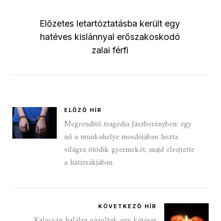
Előzetes letartóztatásba került egy
hatéves kislánnyal erőszakoskodó
zalai férfi
ELŐZŐ HÍR
Megrendítő tragédia Jászberényben: egy
nő a munkahelye mosdójában hozta
világra ötödik gyermekét, majd elrejtette
a hátizsákjában
KÖVETKEZŐ HÍR
Kalocsán halálra gázoltak egy kétéves