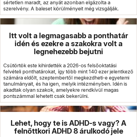
sértetlen maradt, az anyát azonban elgázolta a
szerelvény. A baleset körülményeit még vizsgálják.
Itt volt a legmagasabb a ponthatár
idén és ezekre a szakokra volt a
legnehezebb bejutni
Csütörtök este kihirdették a 2026-os felsőoktatási
felvételi ponthatárokat, így több mint 140 ezer jelentkező
számára eldőlt, szeptembertől megkezdheti-e egyetemi
tanulmányait, és ha igen, melyik intézményben. Idén is
akadtak olyan szakok, amelyekre rendkívül magas
pontszámmal lehetett csak bekerülni.
Lehet, hogy te is ADHD-s vagy? A
felnőttkori ADHD 8 árulkodó jele