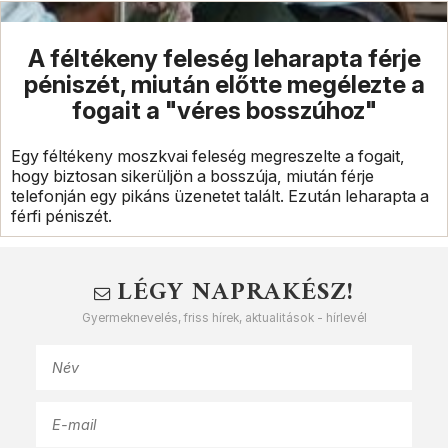
A féltékeny feleség leharapta férje
péniszét, miután előtte megélezte a
fogait a "véres bosszúhoz"
Egy féltékeny moszkvai feleség megreszelte a fogait,
hogy biztosan sikerüljön a bosszúja, miután férje
telefonján egy pikáns üzenetet talált. Ezután leharapta a
férfi péniszét.
LÉGY NAPRAKÉSZ!
Gyermeknevelés, friss hírek, aktualitások - hírlevél