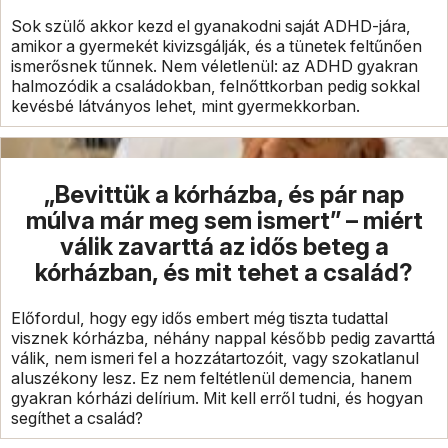
Sok szülő akkor kezd el gyanakodni saját ADHD-jára,
amikor a gyermekét kivizsgálják, és a tünetek feltűnően
ismerősnek tűnnek. Nem véletlenül: az ADHD gyakran
halmozódik a családokban, felnőttkorban pedig sokkal
kevésbé látványos lehet, mint gyermekkorban.
„Bevittük a kórházba, és pár nap
múlva már meg sem ismert” – miért
válik zavarttá az idős beteg a
kórházban, és mit tehet a család?
Előfordul, hogy egy idős embert még tiszta tudattal
visznek kórházba, néhány nappal később pedig zavarttá
válik, nem ismeri fel a hozzátartozóit, vagy szokatlanul
aluszékony lesz. Ez nem feltétlenül demencia, hanem
gyakran kórházi delírium. Mit kell erről tudni, és hogyan
segíthet a család?