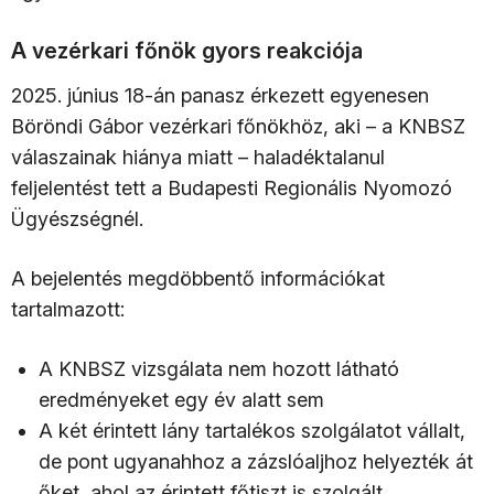
A vezérkari főnök gyors reakciója
2025. június 18-án panasz érkezett egyenesen
Böröndi Gábor vezérkari főnökhöz, aki – a KNBSZ
válaszainak hiánya miatt – haladéktalanul
feljelentést tett a Budapesti Regionális Nyomozó
Ügyészségnél.
A bejelentés megdöbbentő információkat
tartalmazott:
A KNBSZ vizsgálata nem hozott látható
eredményeket egy év alatt sem
A két érintett lány tartalékos szolgálatot vállalt,
de pont ugyanahhoz a zázslóaljhoz helyezték át
őket, ahol az érintett főtiszt is szolgált.