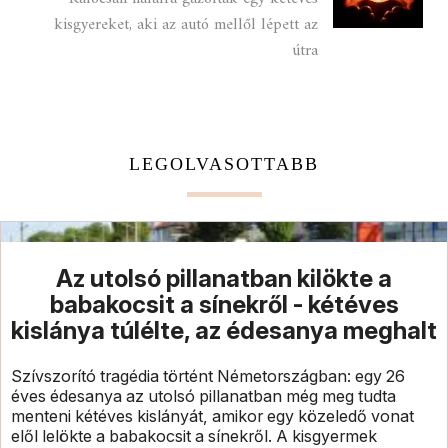
kisgyereket, aki az autó mellől lépett az
útra
LEGOLVASOTTABB
Az utolsó pillanatban kilökte a
babakocsit a sínekről - kétéves
kislánya túlélte, az édesanya meghalt
Szívszorító tragédia történt Németországban: egy 26
éves édesanya az utolsó pillanatban még meg tudta
menteni kétéves kislányát, amikor egy közeledő vonat
elől lelökte a babakocsit a sínekről. A kisgyermek