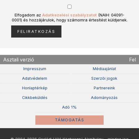
Elfogadom az
Adatkezelési szabályzatot
(NAIH: 04091-
0001) és hozzájárulok, hogy számomra értesítést küldjenek.
Asztali verzió
Fel
Impresszum
Médiaajánlat
Adatvédelem
Szerzõi jogok
Honlaptérkép
Partnereink
Cikkbeküldés
Adományozás
Adó 1%
TÁMOGATÁS