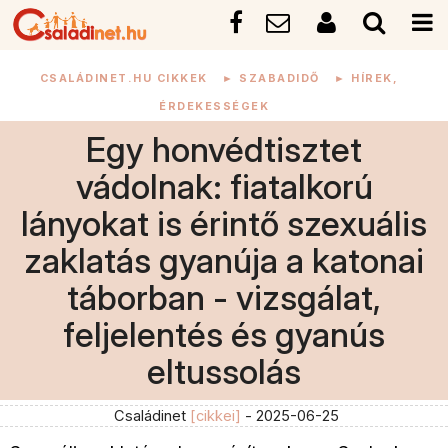
CSALÁDINET.HU CIKKEK
►
SZABADIDŐ
►
HÍREK,
ÉRDEKESSÉGEK
Egy honvédtisztet
vádolnak: fiatalkorú
lányokat is érintő szexuális
zaklatás gyanúja a katonai
táborban - vizsgálat,
feljelentés és gyanús
eltussolás
Családinet
[cikkei]
- 2025-06-25