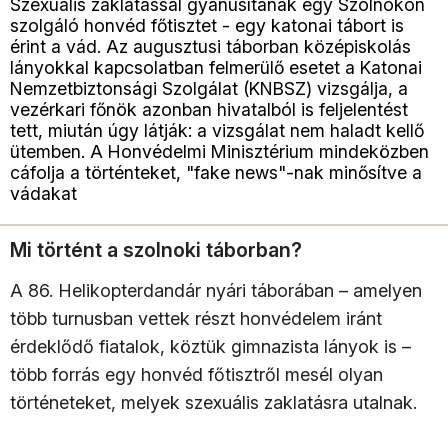
Szexuális zaklatással gyanúsítanak egy Szolnokon
szolgáló honvéd főtisztet - egy katonai tábort is
érint a vád. Az augusztusi táborban középiskolás
lányokkal kapcsolatban felmerülő esetet a Katonai
Nemzetbiztonsági Szolgálat (KNBSZ) vizsgálja, a
vezérkari főnök azonban hivatalból is feljelentést
tett, miután úgy látják: a vizsgálat nem haladt kellő
ütemben. A Honvédelmi Minisztérium mindeközben
cáfolja a történteket, "fake news"-nak minősítve a
vádakat
Mi történt a szolnoki táborban?
A 86. Helikopterdandár nyári táborában – amelyen
több turnusban vettek részt honvédelem iránt
érdeklődő fiatalok, köztük gimnazista lányok is –
több forrás egy honvéd főtisztről mesél olyan
történeteket, melyek szexuális zaklatásra utalnak.