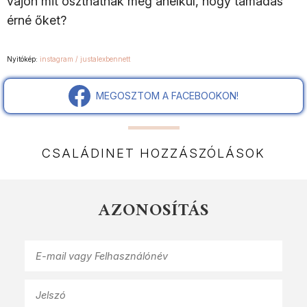
vajon mit oszthatnak meg anélkül, hogy támadás
érné őket?
Nyitókép:
instagram / justalexbennett
MEGOSZTOM A FACEBOOKON!
CSALÁDINET HOZZÁSZÓLÁSOK
AZONOSÍTÁS