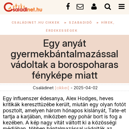
CSALÁDINET.HU CIKKEK
►
SZABADIDŐ
►
HÍREK,
ÉRDEKESSÉGEK
Egy anyát
gyermekbántalmazással
vádoltak a borospoharas
fényképe miatt
Családinet
[cikkei]
- 2025-04-02
Egy influenszer édesanya, Alex Hodges, heves
kritikák kereszttüzébe került, miután egy olyan fotót
posztolt, amelyen három hónapos kislányát, Tate-et
tartja a karjában, miközben egy pohár bort is fog a
kezében. A kép nagy vitát váltott ki a közösségi
médiában, többen bántalmazással vádolták az