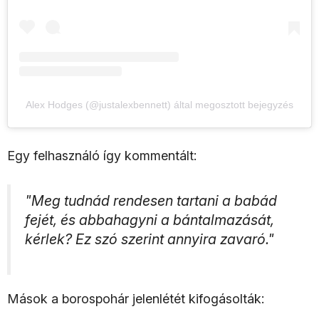
Alex Hodges (@justalexbennett) által megosztott bejegyzés
Egy felhasználó így kommentált:
"Meg tudnád rendesen tartani a babád
fejét, és abbahagyni a bántalmazását,
kérlek? Ez szó szerint annyira zavaró."
Mások a borospohár jelenlétét kifogásolták: