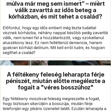
múlva már meg sem ismert” – miért
válik zavarttá az idős beteg a
kórházban, és mit tehet a család?
Előfordul, hogy egy idős embert még tiszta tudattal
visznek kórházba, néhány nappal később pedig zavarttá
válik, nem ismeri fel a hozzátartozóit, vagy szokatlanul
aluszékony lesz. Ez nem feltétlenül demencia, hanem
gyakran kórházi delírium. Mit kell erről tudni, és hogyan
segíthet a család?
A féltékeny feleség leharapta férje
péniszét, miután előtte megélezte a
fogait a "véres bosszúhoz"
Egy féltékeny moszkvai feleség megreszelte a fogait,
hogy biztosan sikerüljön a bosszúja, miután férje
telefonján egy pikáns üzenetet talált. Ezután leharapta a