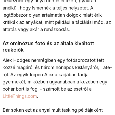
ítélkeznek egy anya döntései felett, gyakran
anélkül, hogy ismernék a teljes helyzetet. A
legtöbbször olyan ártalmatlan dolgok miatt érik
kritikák az anyákat, mint például a táplálási mód, az
altatás vagy akár a ruházkodás.
Az ominózus fotó és az általa kiváltott
reakciók
Alex Hodges nemrégiben egy fotósorozatot tett
közzé magáról és három hónapos kislányáról, Tate-
ről. Az egyik képen Alex a karjában tartja
gyermekét, miközben ugyanabban a kezében egy
pohár bort is fog. - számolt be az esetről a
LittleThings.com
.
Bár sokan ezt az anyai multitasking példájaként