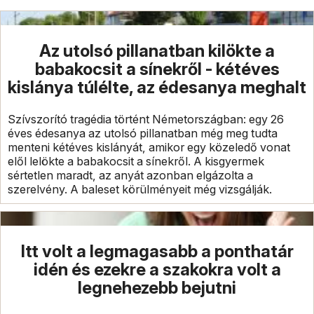
Az utolsó pillanatban kilökte a
babakocsit a sínekről - kétéves
kislánya túlélte, az édesanya meghalt
Szívszorító tragédia történt Németországban: egy 26
éves édesanya az utolsó pillanatban még meg tudta
menteni kétéves kislányát, amikor egy közeledő vonat
elől lelökte a babakocsit a sínekről. A kisgyermek
sértetlen maradt, az anyát azonban elgázolta a
szerelvény. A baleset körülményeit még vizsgálják.
Itt volt a legmagasabb a ponthatár
idén és ezekre a szakokra volt a
legnehezebb bejutni