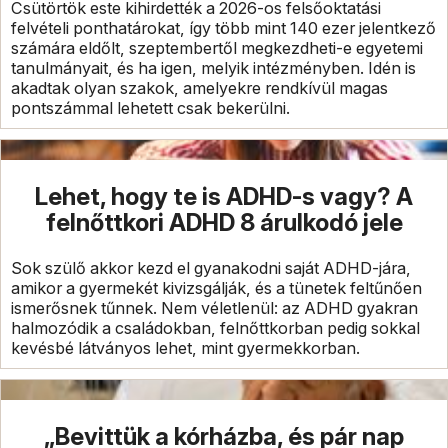
Csütörtök este kihirdették a 2026-os felsőoktatási
felvételi ponthatárokat, így több mint 140 ezer jelentkező
számára eldőlt, szeptembertől megkezdheti-e egyetemi
tanulmányait, és ha igen, melyik intézményben. Idén is
akadtak olyan szakok, amelyekre rendkívül magas
pontszámmal lehetett csak bekerülni.
Lehet, hogy te is ADHD-s vagy? A
felnőttkori ADHD 8 árulkodó jele
Sok szülő akkor kezd el gyanakodni saját ADHD-jára,
amikor a gyermekét kivizsgálják, és a tünetek feltűnően
ismerősnek tűnnek. Nem véletlenül: az ADHD gyakran
halmozódik a családokban, felnőttkorban pedig sokkal
kevésbé látványos lehet, mint gyermekkorban.
„Bevittük a kórházba, és pár nap