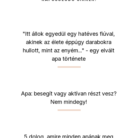
"Itt állok egyedül egy hatéves fiúval,
akinek az élete éppúgy darabokra
hullott, mint az enyém..." - egy elvált
apa története
Apa: besegít vagy aktívan részt vesz?
Nem mindegy!
5 dolog, amire minden apának meg