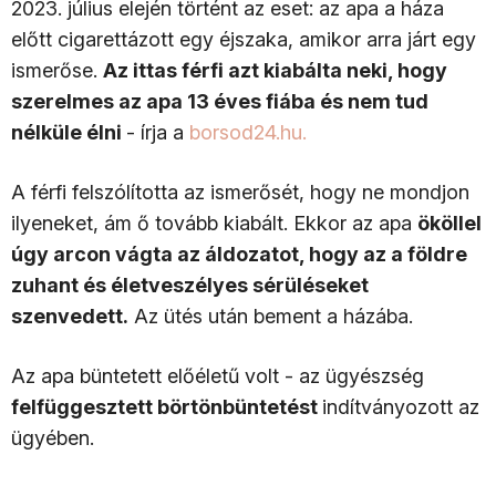
2023. július elején történt az eset: az apa a háza
előtt cigarettázott egy éjszaka, amikor arra járt egy
ismerőse.
Az ittas férfi azt kiabálta neki, hogy
szerelmes az apa 13 éves fiába és nem tud
nélküle élni
- írja a
borsod24.hu.
A férfi felszólította az ismerősét, hogy ne mondjon
ilyeneket, ám ő tovább kiabált. Ekkor az apa
ököllel
úgy arcon vágta az áldozatot, hogy az a földre
zuhant és életveszélyes sérüléseket
szenvedett.
Az ütés után bement a házába.
Az apa büntetett előéletű volt - az ügyészség
felfüggesztett börtönbüntetést
indítványozott az
ügyében.