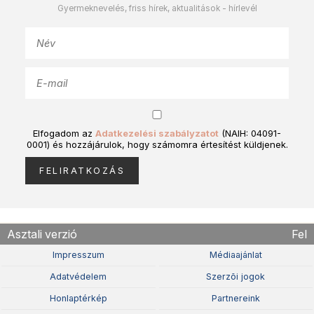
Gyermeknevelés, friss hírek, aktualitások - hírlevél
Elfogadom az
Adatkezelési szabályzatot
(NAIH: 04091-
0001) és hozzájárulok, hogy számomra értesítést küldjenek.
Asztali verzió
Fel
Impresszum
Médiaajánlat
Adatvédelem
Szerzõi jogok
Honlaptérkép
Partnereink