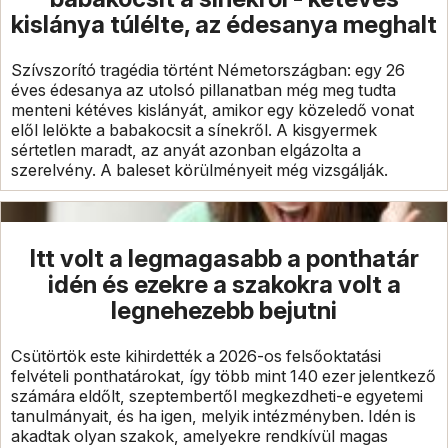
kislánya túlélte, az édesanya meghalt
Szívszorító tragédia történt Németországban: egy 26
éves édesanya az utolsó pillanatban még meg tudta
menteni kétéves kislányát, amikor egy közeledő vonat
elől lelökte a babakocsit a sínekről. A kisgyermek
sértetlen maradt, az anyát azonban elgázolta a
szerelvény. A baleset körülményeit még vizsgálják.
Itt volt a legmagasabb a ponthatár
idén és ezekre a szakokra volt a
legnehezebb bejutni
Csütörtök este kihirdették a 2026-os felsőoktatási
felvételi ponthatárokat, így több mint 140 ezer jelentkező
számára eldőlt, szeptembertől megkezdheti-e egyetemi
tanulmányait, és ha igen, melyik intézményben. Idén is
akadtak olyan szakok, amelyekre rendkívül magas