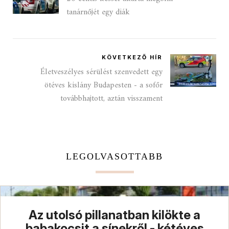
tanárnőjét egy diák
KÖVETKEZŐ HÍR
Életveszélyes sérülést szenvedett egy
ötéves kislány Budapesten - a sofőr
továbbhajtott, aztán visszament
LEGOLVASOTTABB
Az utolsó pillanatban kilökte a
babakocsit a sínekről - kétéves