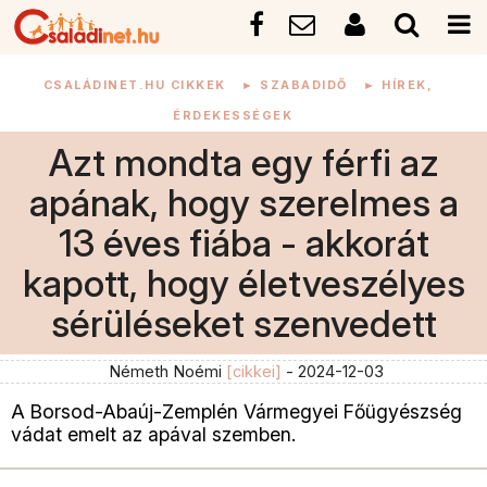
CSALÁDINET.HU CIKKEK
►
SZABADIDŐ
►
HÍREK,
ÉRDEKESSÉGEK
Azt mondta egy férfi az
apának, hogy szerelmes a
13 éves fiába - akkorát
kapott, hogy életveszélyes
sérüléseket szenvedett
Németh Noémi
[cikkei]
- 2024-12-03
A Borsod-Abaúj-Zemplén Vármegyei Főügyészség
vádat emelt az apával szemben.