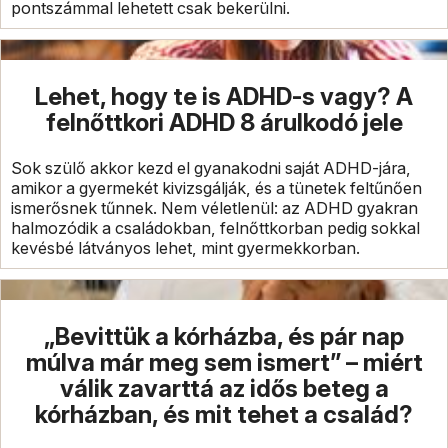
pontszámmal lehetett csak bekerülni.
Lehet, hogy te is ADHD-s vagy? A
felnőttkori ADHD 8 árulkodó jele
Sok szülő akkor kezd el gyanakodni saját ADHD-jára,
amikor a gyermekét kivizsgálják, és a tünetek feltűnően
ismerősnek tűnnek. Nem véletlenül: az ADHD gyakran
halmozódik a családokban, felnőttkorban pedig sokkal
kevésbé látványos lehet, mint gyermekkorban.
„Bevittük a kórházba, és pár nap
múlva már meg sem ismert” – miért
válik zavarttá az idős beteg a
kórházban, és mit tehet a család?