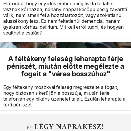
Előfordul, hogy egy idős embert még tiszta tudattal
visznek kórházba, néhány nappal később pedig zavarttá
válik, nem ismeri fel a hozzátartozóit, vagy szokatlanul
aluszékony lesz. Ez nem feltétlenül demencia, hanem
gyakran kórházi delírium. Mit kell erről tudni, és hogyan
segíthet a család?
A féltékeny feleség leharapta férje
péniszét, miután előtte megélezte a
fogait a "véres bosszúhoz"
Egy féltékeny moszkvai feleség megreszelte a fogait,
hogy biztosan sikerüljön a bosszúja, miután férje
telefonján egy pikáns üzenetet talált. Ezután leharapta a
férfi péniszét.
LÉGY NAPRAKÉSZ!