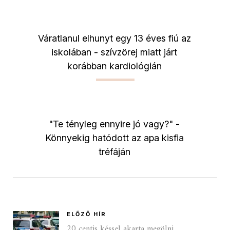
Váratlanul elhunyt egy 13 éves fiú az
iskolában - szívzörej miatt járt
korábban kardiológián
"Te tényleg ennyire jó vagy?" -
Könnyekig hatódott az apa kisfia
tréfáján
ELŐZŐ HÍR
20 centis késsel akarta megölni