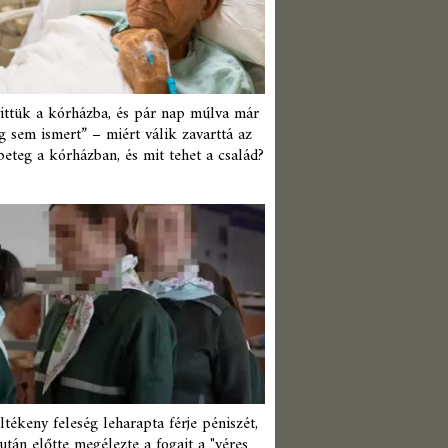
ittük a kórházba, és pár nap múlva már
 sem ismert” – miért válik zavarttá az
beteg a kórházban, és mit tehet a család?
ltékeny feleség leharapta férje péniszét,
után előtte megélezte a fogait a "véres