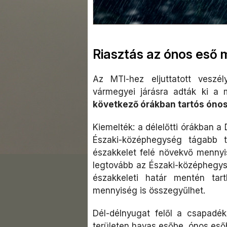
Riasztás az ónos eső m
Az MTI-hez eljuttatott veszé
vármegyei járásra adták ki a 
következő órákban tartós ónos
Kiemelték: a délelőtti órákban a
Északi-középhegység tágabb 
északkelet felé növekvő mennyi
legtovább az Északi-középhegys
északkeleti határ mentén tar
mennyiség is összegyűlhet.
Dél-délnyugat felől a csapadé
területen havas esőbe, ónos esőb