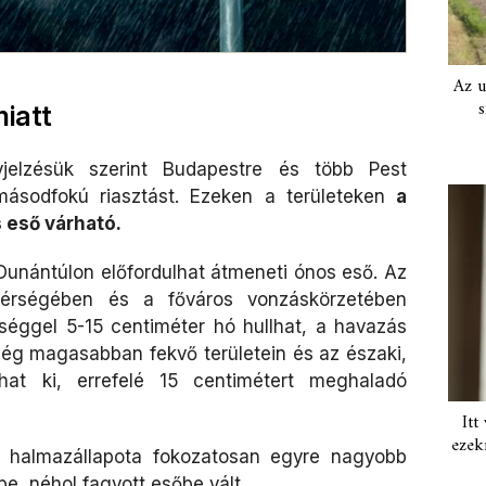
Az u
s
iatt
lyjelzésük szerint Budapestre és több Pest
másodfokú riasztást. Ezeken a területeken
a
 eső várható.
 Dunántúlon előfordulhat átmeneti ónos eső. Az
térségében és a főváros vonzáskörzetében
séggel 5-15 centiméter hó hullhat, a havazás
ég magasabban fekvő területein és az északi,
that ki, errefelé 15 centimétert meghaladó
Itt
ezek
k halmazállapota fokozatosan egyre nagyobb
e, néhol fagyott esőbe vált.