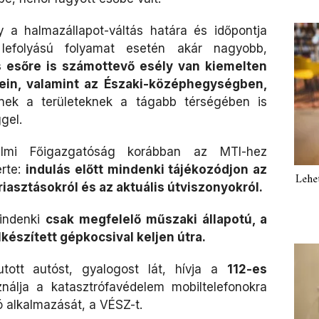
y a halmazállapot-váltás határa és időpontja
 lefolyású folyamat esetén akár nagyobb,
 esőre is számottevő esély van kiemelten
ein, valamint az Északi-középhegységben,
ek a területeknek a tágabb térségében is
gel.
elmi Főigazgatóság korábban az MTI-hez
érte:
indulás előtt mindenki tájékozódjon az
Lehe
iasztásokról és az aktuális útviszonyokról.
mindenki
csak megfelelő műszaki állapotú, a
lkészített gépkocsival keljen útra.
utott autóst, gyalogost lát, hívja a
112-es
álja a katasztrófavédelem mobiltelefonokra
ó alkalmazását, a VÉSZ-t.