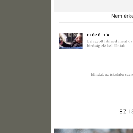
Nem érke
ELŐZŐ HÍR
Lefagyott lábfejjel ment óv
bíróság elé kell állniuk
Elindult az iskolába szer
EZ 