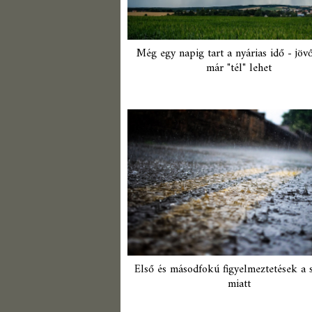
Még egy napig tart a nyárias idő - jöv
már "tél" lehet
Első és másodfokú figyelmeztetések a 
miatt