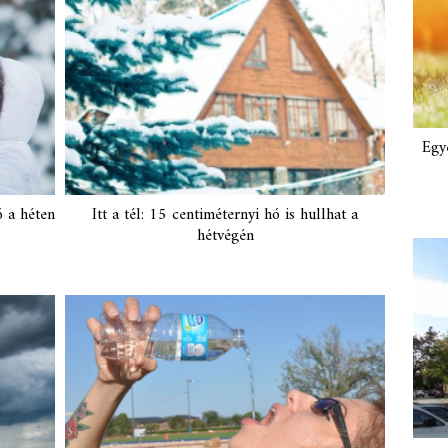
Egy
ó a héten
Itt a tél: 15 centiméternyi hó is hullhat a
hétvégén