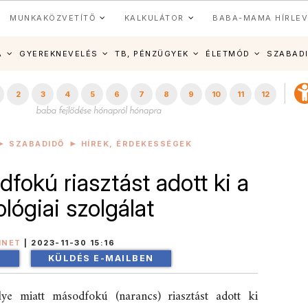
MUNKAKÖZVETÍTŐ
KALKULÁTOR
BABA-MAMA HÍRLEV
A
GYEREKNEVELÉS
TB, PÉNZÜGYEK
ÉLETMÓD
SZABAD
2
3
4
5
6
7
8
9
10
11
12
SZABADIDŐ
HÍREK, ÉRDEKESSÉGEK
fokú riasztást adott ki a
lógiai szolgálat
INET
|
2023-11-30 15:16
!
KÜLDÉS E-MAILBEN
ye miatt másodfokú (narancs) riasztást adott ki