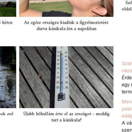
Sző
oldal
ő héten
Az egész országra kiadták a figyelmeztetést:
durva kánikula jön a napokban
Szal
néps
Érde
egy 
termé
Meno
petef
sok eső
Újabb hőhullám érte el az országot - meddig
eddi
tart a kánikula?
A vá
szer