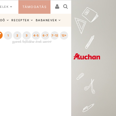
ELEK
TÁMOGATÁS
IDŐ
RECEPTEK
BABANEVEK
1
2
3
4-5
6-7
7-12
12+