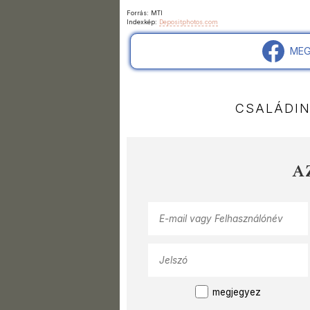
Forrás: MTI
Indexkép:
Depositphotos.com
MEG
CSALÁDI
A
megjegyez