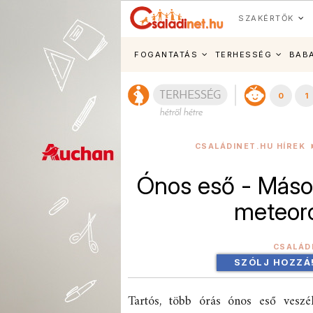
SZAKÉRTŐK
FOGANTATÁS
TERHESSÉG
BAB
0
1
CSALÁDINET.HU HÍREK
Ónos eső - Másod
meteoro
CSALÁD
SZÓLJ HOZZÁ
Tartós, több órás ónos eső veszél