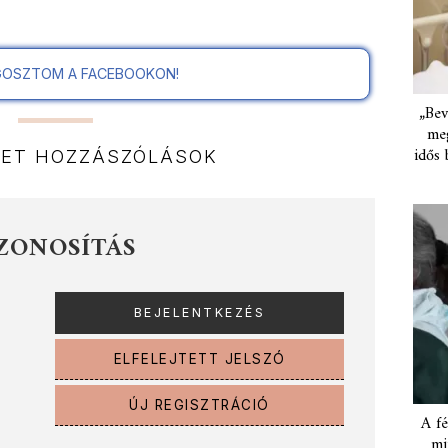
OSZTOM A FACEBOOKON!
„Bev
meg
idős 
NET HOZZÁSZÓLÁSOK
ZONOSÍTÁS
ELFELEJTETT JELSZÓ
ÚJ REGISZTRÁCIÓ
A fé
mi