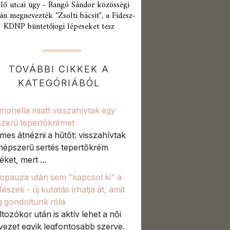
lő utcai ügy - Bangó Sándor közösségi
án megnevezték "Zsolti bácsit", a Fidesz-
KDNP büntetőjogi lépeseket tesz
TOVÁBBI CIKKEK A
KATEGÓRIÁBÓL
monella miatt visszahívtak egy
zerű tepertőkrémet
mes átnézni a hűtőt: visszahívtak
népszerű sertés tepertőkrém
ket, mert ...
pauza után sem "kapcsol ki" a
észek - új kutatás írhatja át, amit
g gondoltunk róla
ltozókor után is aktív lehet a női
vezet egyik legfontosabb szerve.