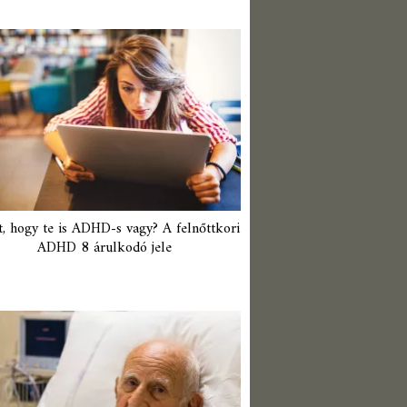
t, hogy te is ADHD-s vagy? A felnőttkori
ADHD 8 árulkodó jele