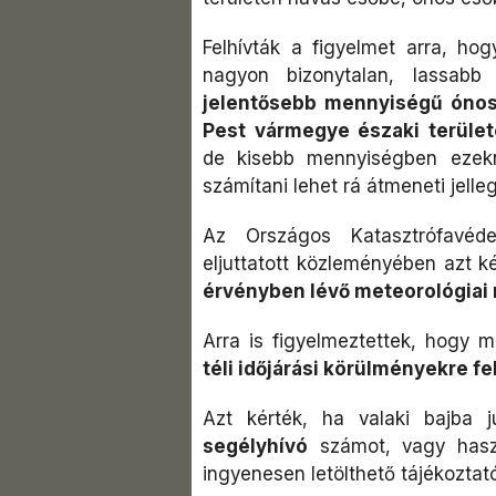
Felhívták a figyelmet arra, hog
nagyon bizonytalan, lassabb
jelentősebb mennyiségű ónos
Pest vármegye északi terület
de kisebb mennyiségben ezekn
számítani lehet rá átmeneti jelleg
Az Országos Katasztrófavéd
eljuttatott közleményében azt k
érvényben lévő meteorológiai r
Arra is figyelmeztettek, hogy 
téli időjárási körülményekre fe
Azt kérték, ha valaki bajba j
segélyhívó
számot, vagy haszn
ingyenesen letölthető tájékoztat