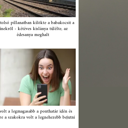
tolsó pillanatban kilökte a babakocsit a
ínekről - kétéves kislánya túlélte, az
édesanya meghalt
 volt a legmagasabb a ponthatár idén és
re a szakokra volt a legnehezebb bejutni