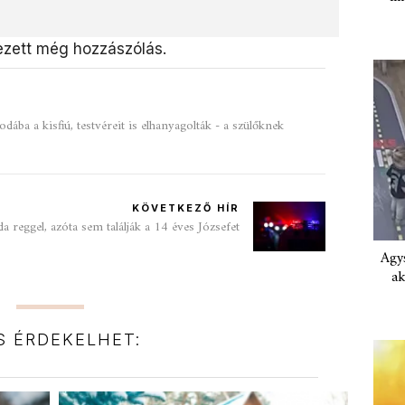
zett még hozzászólás.
odába a kisfiú, testvéreit is elhanyagolták - a szülőknek
KÖVETKEZŐ HÍR
da reggel, azóta sem találják a 14 éves Józsefet
Agys
ak
IS ÉRDEKELHET: