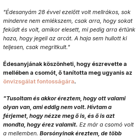
"Édesanyám 28 évvel ezelőtt volt mellrákos, sok
mindenre nem emlékszem, csak arra, hogy sokat
feküdt és volt, amikor elesett, mi pedig arra értünk
haza, hogy jegeli az arcát. A haja sem hullott ki
teljesen, csak megritkult."
Édesanyjának köszönheti, hogy észrevette a
mellében a csomót, ő tanította meg ugyanis az
önvizsgálat fontosságára
.
"Tusoltam és akkor éreztem, hogy ott valami
olyan van, ami eddig nem volt. Hívtam a
férjemet, hogy nézze meg ő is, és ő is azt
mondta, hogy érez valamit.
Ez már a csomó volt
a mellemben.
Borsónyinak éreztem, de több