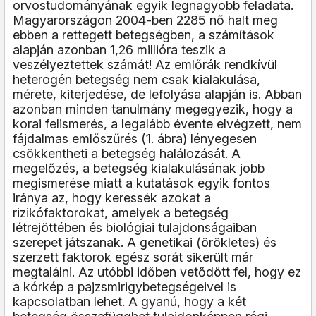
orvostudományának egyik legnagyobb feladata.
Magyarországon 2004-ben 2285 nő halt meg
ebben a rettegett betegségben, a számítások
alapján azonban 1,26 millióra teszik a
veszélyeztettek számát! Az emlőrák rendkívül
heterogén betegség nem csak kialakulása,
mérete, kiterjedése, de lefolyása alapján is. Abban
azonban minden tanulmány megegyezik, hogy a
korai felismerés, a legalább évente elvégzett, nem
fájdalmas emlőszűrés (1. ábra) lényegesen
csökkentheti a betegség halálozását. A
megelőzés, a betegség kialakulásának jobb
megismerése miatt a kutatások egyik fontos
iránya az, hogy keressék azokat a
rizikófaktorokat, amelyek a betegség
létrejöttében és biológiai tulajdonságaiban
szerepet játszanak. A genetikai (örökletes) és
szerzett faktorok egész sorát sikerült már
megtalálni. Az utóbbi időben vetődött fel, hogy ez
a kórkép a pajzsmirigybetegségeivel is
kapcsolatban lehet. A gyanú, hogy a két