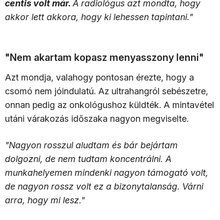
centis volt már.
A radiológus azt mondta, hogy
akkor lett akkora, hogy ki lehessen tapintani."
"Nem akartam kopasz menyasszony lenni"
Azt mondja, valahogy pontosan érezte, hogy a
csomó nem jóindulatú. Az ultrahangról sebészetre,
onnan pedig az onkológushoz küldték. A mintavétel
utáni várakozás időszaka nagyon megviselte.
"Nagyon rosszul aludtam és bár bejártam
dolgozni, de nem tudtam koncentrálni. A
munkahelyemen mindenki nagyon támogató volt,
de nagyon rossz volt ez a bizonytalanság. Várni
arra, hogy mi lesz."