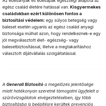
Az édesanyák és édesapák egészségi állapota az
egész család életére hatással van.
Kisgyermekes
családokban ezért különösen fontos a
biztosítási védelem:
egy súlyos betegség vagy
baleset esetén ugyanis az egész család anyagi
biztonsága múlhat azon, hogy rendelkeznek-e egy
jól megválasztott élet- egészség- vagy
balesetbiztosítással, illetve a megtakarításhoz
választott díjátvállalás szolgáltatással.
A
Generali Biztosító
a megelőzés jelentősége
miatt hatékonyan szeretné támogatni ügyfeleit a
szűrővizsgálatok elvégeztetésében, így több
biztosításba is beépítésre kerültek prevenciós