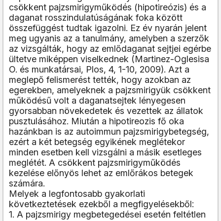
csökkent pajzsmirigyműködés (hipotireózis) és a
daganat rosszindulatúságának foka között
összefüggést tudtak igazolni. Ez év nyarán jelent
meg ugyanis az a tanulmány, amelyben a szerzők
az vizsgálták, hogy az emlődaganat sejtjei egérbe
ültetve miképpen viselkednek (Martinez-Oglesisa
O. és munkatársai, Plos, 4, 1-10, 2009). Azt a
meglepő felismerést tették, hogy azokban az
egerekben, amelyeknek a pajzsmirigyük csökkent
működésű volt a daganatsejtek lényegesen
gyorsabban növekedetek és vezettek az állatok
pusztulásához. Miután a hipotireozis fő oka
hazánkban is az autoimmun pajzsmirigybetegség,
ezért a két betegség egyikének meglétekor
minden esetben kell vizsgálni a másik esetleges
meglétét. A csökkent pajzsmirigyműködés
kezelése előnyös lehet az emlőrákos betegek
számára.
Melyek a legfontosabb gyakorlati
következtetések ezekből a megfigyelésekből:
1. A pajzsmirigy megbetegedései esetén feltétlen