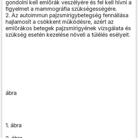
gondolni kell emlőrák veszélyére és fel kell hívni a
figyelmet a mammográfia szükségességére.
2. Az autoimmun pajzsmirigybetegség fennállása
hajlamosít a csökkent működésre, azért az
emlőrákos betegek pajzsmirigyének vizsgálata és
szükség esetén kezelése növeli a túlélés esélyeit.
ábra
1. ábra