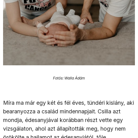
Fotós: Walla Ádám
Míra ma már egy két és fél éves, tündéri kislány, aki
bearanyozza a család mindennapjait. Csilla azt
mondja, édesanyjával korábban részt vette egy
vizsgálaton, ahol azt állapították meg, hogy nem
örökölte a hajlamot az édesanyjától, tőle