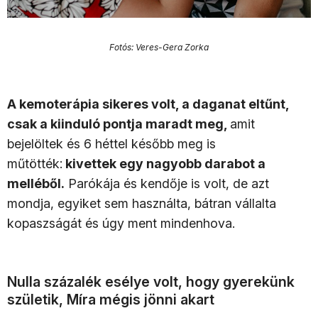
Fotós: Veres-Gera Zorka
A kemoterápia sikeres volt, a daganat eltűnt,
csak a kiinduló pontja maradt meg,
amit
bejelöltek és 6 héttel később meg is
műtötték:
kivettek egy nagyobb darabot a
melléből.
Parókája és kendője is volt, de azt
mondja, egyiket sem használta, bátran vállalta
kopaszságát és úgy ment mindenhova.
Nulla százalék esélye volt, hogy gyerekünk
születik, Míra mégis jönni akart