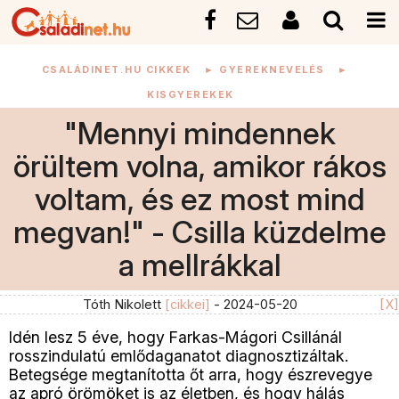
CSALÁDINET.HU CIKKEK
►
GYEREKNEVELÉS
►
KISGYEREKEK
"Mennyi mindennek
örültem volna, amikor rákos
voltam, és ez most mind
megvan!" - Csilla küzdelme
a mellrákkal
Tóth Nikolett
[cikkei]
- 2024-05-20
[X]
Idén lesz 5 éve, hogy Farkas-Mágori Csillánál
rosszindulatú emlődaganatot diagnosztizáltak.
Betegsége megtanította őt arra, hogy észrevegye
az apró örömöket is az életben, és hogy hálás