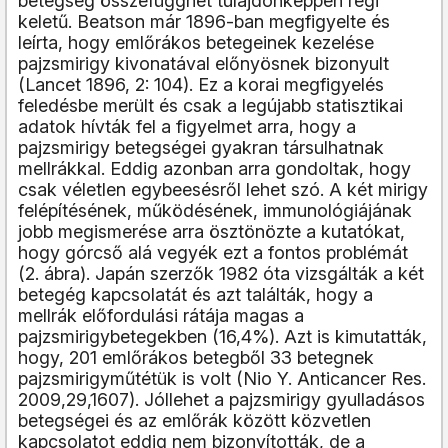
betegség összefügghet tulajdonképpen régi
keletű. Beatson már 1896-ban megfigyelte és
leírta, hogy emlőrákos betegeinek kezelése
pajzsmirigy kivonatával előnyösnek bizonyult
(Lancet 1896, 2: 104). Ez a korai megfigyelés
feledésbe merült és csak a legújabb statisztikai
adatok hívták fel a figyelmet arra, hogy a
pajzsmirigy betegségei gyakran társulhatnak
mellrákkal. Eddig azonban arra gondoltak, hogy
csak véletlen egybeesésről lehet szó. A két mirigy
felépítésének, működésének, immunológiájának
jobb megismerése arra ösztönözte a kutatókat,
hogy górcső alá vegyék ezt a fontos problémát
(2. ábra). Japán szerzők 1982 óta vizsgálták a két
betegég kapcsolatát és azt találták, hogy a
mellrák előfordulási rátája magas a
pajzsmirigybetegekben (16,4%). Azt is kimutatták,
hogy, 201 emlőrákos betegből 33 betegnek
pajzsmirigyműtétük is volt (Nio Y. Anticancer Res.
2009,29,1607). Jóllehet a pajzsmirigy gyulladásos
betegségei és az emlőrák között közvetlen
kapcsolatot eddig nem bizonyították, de a