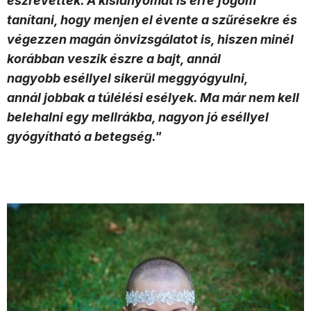
észrevették. A kislányomat is erre fogom
tanítani, hogy menjen el évente a szűrésekre és
végezzen magán önvizsgálatot is, hiszen minél
korábban veszik észre a bajt, annál
nagyobb eséllyel sikerül meggyógyulni,
annál jobbak a túlélési esélyek. Ma már nem kell
belehalni egy mellrákba, nagyon jó eséllyel
gyógyítható a betegség."