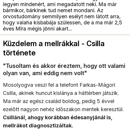
legyen mindenért, ami megadatott neki. Ma már
bármikor, bárkinek tud nemet mondani. Az
orvostudomány semmilyen esélyt nem látott arra,
hogy valaha kisbabája szülessen, de a ma már 2,5
éves Míra mégis jönni akart...
Küzdelem a mellrákkal - Csilla
története
"Tusoltam és akkor éreztem, hogy ott valami
olyan van, ami eddig nem volt"
Mosolyogva veszi fel a telefont Farkas-Mágori
Csilla, akinek huncut kislánya a háttérben játszik.
Ma már az egész család boldog, pedig 5 évvel
ezelőtt nagyon nehéz időszakon mentek keresztül.
Csillánál, ahogy korábban édesanyjánál is,
mellrákot diagnosztizáltak.