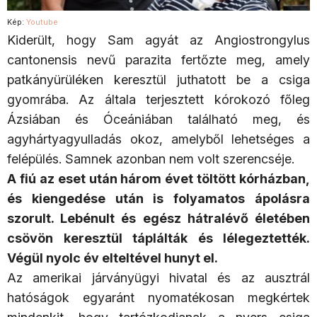
Kép:
Youtube
Kiderült, hogy Sam agyát az Angiostrongylus
cantonensis nevű parazita fertőzte meg, amely
patkányürüléken keresztül juthatott be a csiga
gyomrába. Az általa terjesztett kórokozó főleg
Ázsiában és Óceániában található meg, és
agyhártyagyulladás okoz, amelyből lehetséges a
felépülés. Samnek azonban nem volt szerencséje.
A fiú az eset után három évet töltött kórházban,
és kiengedése után is folyamatos ápolásra
szorult. Lebénult és egész hátralévő életében
csövön keresztül táplálták és lélegeztették.
Végül nyolc év elteltével hunyt el.
Az amerikai járványügyi hivatal és az ausztrál
hatóságok egyaránt nyomatékosan megkértek