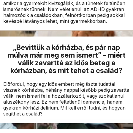
amikor a gyermekét kivizsgálják, és a tünetek feltűnően
ismerősnek tűnnek. Nem véletlenül: az ADHD gyakran
halmozódik a családokban, felnőttkorban pedig sokkal
kevésbé látványos lehet, mint gyermekkorban.
„Bevittük a kórházba, és pár nap
múlva már meg sem ismert” – miért
válik zavarttá az idős beteg a
kórházban, és mit tehet a család?
Előfordul, hogy egy idős embert még tiszta tudattal
visznek kórházba, néhány nappal később pedig zavarttá
válik, nem ismeri fel a hozzátartozóit, vagy szokatlanul
aluszékony lesz. Ez nem feltétlenül demencia, hanem
gyakran kórházi delírium. Mit kell erről tudni, és hogyan
segíthet a család?