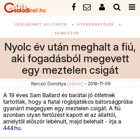
CSALÁDINET.HU CIKKEK
►
GYEREKNEVELÉS
►
KAMASZOK
Nyolc év után meghalt a fiú,
aki fogadásból megevett
egy meztelen csigát
Kercsó Dorottya
[cikkei]
- 2018-11-09
A 19 éves Sam Ballard és barátai jó ötletnek
tartották, hogy a fiatal rögbijátékos bátorságpróba
gyanánt megegyen egy meztelen csigát. A fiú
azonban olyan fertőzést kapott el az állattól,
amelytől először lebénult, majd belehalt - írja a
444.hu
.