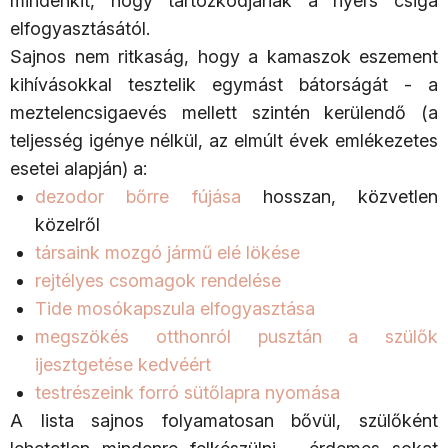
mindenkit, hogy tartózkodjanak a nyers csiga
elfogyasztásától.
Sajnos nem ritkaság, hogy a kamaszok eszement
kihívásokkal tesztelik egymást bátorságát - a
meztelencsigaevés mellett szintén kerülendő (a
teljesség igénye nélkül, az elmúlt évek emlékezetes
esetei alapján) a:
dezodor bőrre fújása
hosszan, közvetlen
közelről
társaink mozgó jármű elé lökése
rejtélyes csomagok rendelése
Tide mosókapszula elfogyasztása
megszökés otthonról pusztán a szülők
ijesztgetése kedvéért
testrészeink forró sütőlapra nyomása
A lista sajnos folyamatosan bővül, szülőként