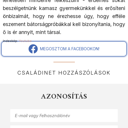
lehetetlen mindenre felkészülni - érdemes sokat
beszélgetnünk kamasz gyermekünkkel és erősíteni
önbizalmát, hogy ne érezhesse úgy, hogy efféle
eszement bátorságpróbákkal kell bizonyítania, hogy
ő is ér annyit, mint társai.
Indexkép:
Youtube
MEGOSZTOM A FACEBOOKON!
CSALÁDINET HOZZÁSZÓLÁSOK
AZONOSÍTÁS