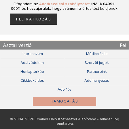
Elfogadom az
Adatkezelési szabályzatot
(NAIH: 04091-
0001) és hozzájárulok, hogy számomra értesítést küldjenek.
Asztali verzió
Fel
Impresszum
Médiaajánlat
Adatvédelem
Szerzõi jogok
Honlaptérkép
Partnereink
Cikkbeküldés
Adományozás
Adó 1%
TÁMOGATÁS
© 2004-2026 Családi Háló Közhasznú Alapítvány - minden jog
fenntartva.