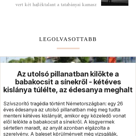
vert két hajléktalant a tatabányai kamasz
LEGOLVASOTTABB
Az utolsó pillanatban kilökte a
babakocsit a sínekről - kétéves
kislánya túlélte, az édesanya meghalt
Szívszorító tragédia történt Németországban: egy 26
éves édesanya az utolsó pillanatban még meg tudta
menteni kétéves kislányát, amikor egy közeledő vonat
elől lelökte a babakocsit a sínekről. A kisgyermek
sértetlen maradt, az anyát azonban elgázolta a
szerelvény. A baleset körülményeit még vizsgálják.