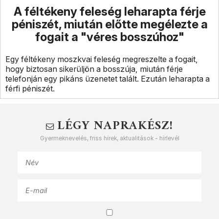
A féltékeny feleség leharapta férje
péniszét, miután előtte megélezte a
fogait a "véres bosszúhoz"
Egy féltékeny moszkvai feleség megreszelte a fogait,
hogy biztosan sikerüljön a bosszúja, miután férje
telefonján egy pikáns üzenetet talált. Ezután leharapta a
férfi péniszét.
LÉGY NAPRAKÉSZ!
Gyermeknevelés, friss hírek, aktualitások - hírlevél