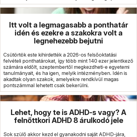
Itt volt a legmagasabb a ponthatár
idén és ezekre a szakokra volt a
legnehezebb bejutni
Csütörtök este kihirdették a 2026-os felsőoktatási
felvételi ponthatárokat, így több mint 140 ezer jelentkező
számára eldőlt, szeptembertől megkezdheti-e egyetemi
tanulmányait, és ha igen, melyik intézményben. Idén is
akadtak olyan szakok, amelyekre rendkívül magas
pontszámmal lehetett csak bekerülni.
Lehet, hogy te is ADHD-s vagy? A
felnőttkori ADHD 8 árulkodó jele
Sok szülő akkor kezd el gyanakodni saját ADHD-jára,