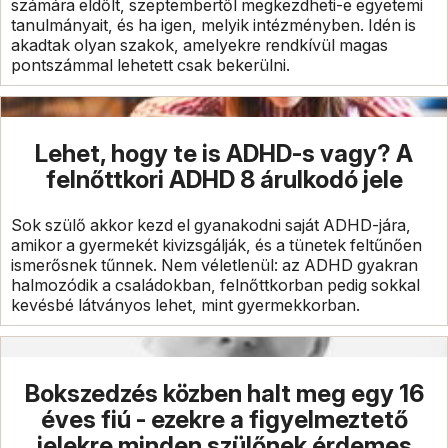
számára eldőlt, szeptembertől megkezdheti-e egyetemi
tanulmányait, és ha igen, melyik intézményben. Idén is
akadtak olyan szakok, amelyekre rendkívül magas
pontszámmal lehetett csak bekerülni.
Lehet, hogy te is ADHD-s vagy? A
felnőttkori ADHD 8 árulkodó jele
Sok szülő akkor kezd el gyanakodni saját ADHD-jára,
amikor a gyermekét kivizsgálják, és a tünetek feltűnően
ismerősnek tűnnek. Nem véletlenül: az ADHD gyakran
halmozódik a családokban, felnőttkorban pedig sokkal
kevésbé látványos lehet, mint gyermekkorban.
Bokszedzés közben halt meg egy 16
éves fiú - ezekre a figyelmeztető
jelekre minden szülőnek érdemes