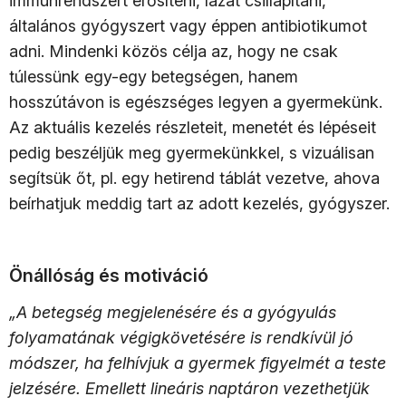
immunrendszert erősíteni, lázat csillapítani,
általános gyógyszert vagy éppen antibiotikumot
adni. Mindenki közös célja az, hogy ne csak
túlessünk egy-egy betegségen, hanem
hosszútávon is egészséges legyen a gyermekünk.
Az aktuális kezelés részleteit, menetét és lépéseit
pedig beszéljük meg gyermekünkkel, s vizuálisan
segítsük őt, pl. egy hetirend táblát vezetve, ahova
beírhatjuk meddig tart az adott kezelés, gyógyszer.
Önállóság és motiváció
„A betegség megjelenésére és a gyógyulás
folyamatának végigkövetésére is rendkívül jó
módszer, ha felhívjuk a gyermek figyelmét a teste
jelzésére. Emellett lineáris naptáron vezethetjük