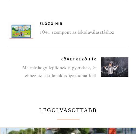
ELŐZŐ HÍR
10+1 szempont az iskolaválasztáshoz
KÖVETKEZŐ HÍR
Ma máshogy fejlődnek a gyerekek, és
ehhez az iskolának is igazodnia kell
LEGOLVASOTTABB