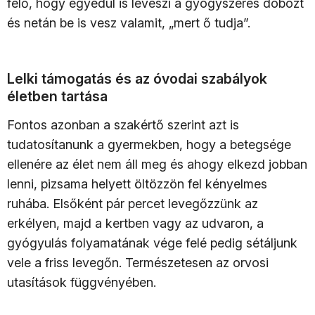
félő, hogy egyedül is leveszi a gyógyszeres dobozt
és netán be is vesz valamit, „mert ő tudja”.
Lelki támogatás és az óvodai szabályok
életben tartása
Fontos azonban a szakértő szerint azt is
tudatosítanunk a gyermekben, hogy a betegsége
ellenére az élet nem áll meg és ahogy elkezd jobban
lenni, pizsama helyett öltözzön fel kényelmes
ruhába. Elsőként pár percet levegőzzünk az
erkélyen, majd a kertben vagy az udvaron, a
gyógyulás folyamatának vége felé pedig sétáljunk
vele a friss levegőn. Természetesen az orvosi
utasítások függvényében.