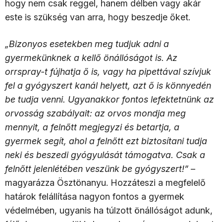
hogy nem csak reggel, hanem délben vagy akár
este is szükség van arra, hogy beszedje őket.
„Bizonyos esetekben meg tudjuk adni a
gyermekünknek a kellő önállóságot is. Az
orrspray-t fújhatja ő is, vagy ha pipettával szívjuk
fel a gyógyszert kanál helyett, azt ő is könnyedén
be tudja venni. Ugyanakkor fontos lefektetnünk az
orvosság szabályait: az orvos mondja meg
mennyit, a felnőtt megjegyzi és betartja, a
gyermek segít, ahol a felnőtt ezt biztosítani tudja
neki és beszedi gyógyulását támogatva. Csak a
felnőtt jelenlétében veszünk be gyógyszert!”
–
magyarázza Ösztönanyu. Hozzáteszi a megfelelő
határok felállítása nagyon fontos a gyermek
védelmében, ugyanis ha túlzott önállóságot adunk,