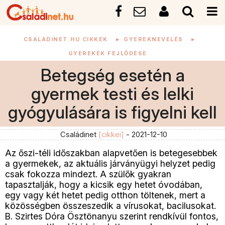
CSALÁDINET.HU CIKKEK
►
GYEREKNEVELÉS
►
GYEREKEK FEJLŐDÉSE
Betegség esetén a
gyermek testi és lelki
gyógyulására is figyelni kell
Családinet
[cikkei]
- 2021-12-10
Az őszi-téli időszakban alapvetően is betegesebbek
a gyermekek, az aktuális járványügyi helyzet pedig
csak fokozza mindezt. A szülők gyakran
tapasztalják, hogy a kicsik egy hetet óvodában,
egy vagy két hetet pedig otthon töltenek, mert a
közösségben összeszedik a vírusokat, bacilusokat.
B. Szirtes Dóra Ösztönanyu szerint rendkívül fontos,