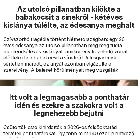
Az utolsó pillanatban kilökte a
babakocsit a sínekről - kétéves
kislánya túlélte, az édesanya meghalt
Szívszorító tragédia történt Németországban: egy 26
éves édesanya az utolsó pillanatban még meg tudta
menteni kétéves kislányát, amikor egy közeledő vonat
elől lelökte a babakocsit a sínekről. A kisgyermek
sértetlen maradt, az anyát azonban elgázolta a
szerelvény. A baleset körülményeit még vizsgálják.
Itt volt a legmagasabb a ponthatár
idén és ezekre a szakokra volt a
legnehezebb bejutni
Csütörtök este kihirdették a 2026-os felsőoktatási
felvételi ponthatárokat, így több mint 140 ezer jelentkező