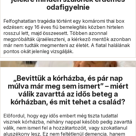
odafigyelnie
Felfoghatatlan tragédia történt egy komáromi thai box
edzésen: egy 16 éves fiú bemelegítés közben hirtelen
rosszul lett, majd összeesett. Többen azonnal
megpróbálták újraéleszteni, a kiérkező mentők azonban
már nem tudták megmenteni az életét. A fiatal halálának
pontos okát jelenleg vizsgálják.
„Bevittük a kórházba, és pár nap
múlva már meg sem ismert” – miért
válik zavarttá az idős beteg a
kórházban, és mit tehet a család?
Előfordul, hogy egy idős embert még tiszta tudattal
visznek kórházba, néhány nappal később pedig zavarttá
válik, nem ismeri fel a hozzátartozóit, vagy szokatlanul
aluszékony lesz. Ez nem feltétlenül demencia, hanem