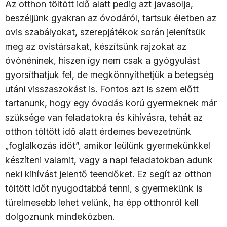
Az otthon töltött idő alatt pedig azt javasolja,
beszéljünk gyakran az óvodáról, tartsuk életben az
ovis szabályokat, szerepjátékok során jelenítsük
meg az ovistársakat, készítsünk rajzokat az
óvónéninek, hiszen így nem csak a gyógyulást
gyorsíthatjuk fel, de megkönnyíthetjük a betegség
utáni visszaszokást is. Fontos azt is szem előtt
tartanunk, hogy egy óvodás korú gyermeknek már
szüksége van feladatokra és kihívásra, tehát az
otthon töltött idő alatt érdemes bevezetnünk
„foglalkozás időt”, amikor leülünk gyermekünkkel
készíteni valamit, vagy a napi feladatokban adunk
neki kihívást jelentő teendőket. Ez segít az otthon
töltött időt nyugodtabbá tenni, s gyermekünk is
türelmesebb lehet velünk, ha épp otthonról kell
dolgoznunk mindeközben.