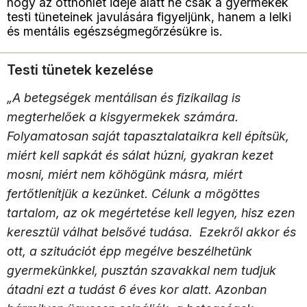
hogy az otthonlét ideje alatt ne csak a gyermekek
testi tüneteinek javulására figyeljünk, hanem a lelki
és mentális egészségmegőrzésükre is.
Testi tünetek kezelése
„A betegségek mentálisan és fizikailag is
megterhelőek a kisgyermekek számára.
Folyamatosan saját tapasztalataikra kell építsük,
miért kell sapkát és sálat húzni, gyakran kezet
mosni, miért nem köhögünk másra, miért
fertőtlenítjük a kezünket. Célunk a mögöttes
tartalom, az ok megértetése kell legyen, hisz ezen
keresztül válhat belsővé tudása. Ezekről akkor és
ott, a szituációt épp megélve beszélhetünk
gyermekünkkel, pusztán szavakkal nem tudjuk
átadni ezt a tudást 6 éves kor alatt. Azonban