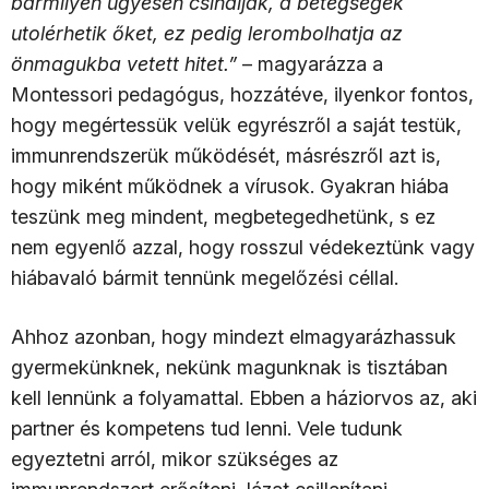
bármilyen ügyesen csinálják, a betegségek
utolérhetik őket, ez pedig lerombolhatja az
önmagukba vetett hitet.”
– magyarázza a
Montessori pedagógus, hozzátéve, ilyenkor fontos,
hogy megértessük velük egyrészről a saját testük,
immunrendszerük működését, másrészről azt is,
hogy miként működnek a vírusok. Gyakran hiába
teszünk meg mindent, megbetegedhetünk, s ez
nem egyenlő azzal, hogy rosszul védekeztünk vagy
hiábavaló bármit tennünk megelőzési céllal.
Ahhoz azonban, hogy mindezt elmagyarázhassuk
gyermekünknek, nekünk magunknak is tisztában
kell lennünk a folyamattal. Ebben a háziorvos az, aki
partner és kompetens tud lenni. Vele tudunk
egyeztetni arról, mikor szükséges az