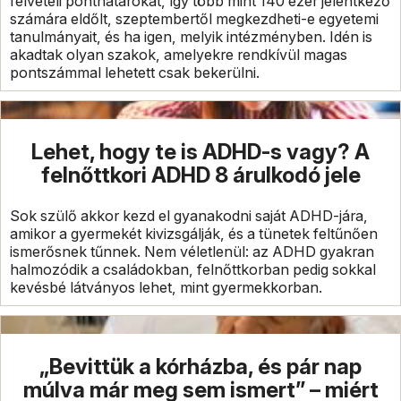
felvételi ponthatárokat, így több mint 140 ezer jelentkező
számára eldőlt, szeptembertől megkezdheti-e egyetemi
tanulmányait, és ha igen, melyik intézményben. Idén is
akadtak olyan szakok, amelyekre rendkívül magas
pontszámmal lehetett csak bekerülni.
Lehet, hogy te is ADHD-s vagy? A
felnőttkori ADHD 8 árulkodó jele
Sok szülő akkor kezd el gyanakodni saját ADHD-jára,
amikor a gyermekét kivizsgálják, és a tünetek feltűnően
ismerősnek tűnnek. Nem véletlenül: az ADHD gyakran
halmozódik a családokban, felnőttkorban pedig sokkal
kevésbé látványos lehet, mint gyermekkorban.
„Bevittük a kórházba, és pár nap
múlva már meg sem ismert” – miért