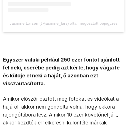
Jasmine Larsen (@jasmine_lars) által megosztott bejegyzés
Egyszer valaki például 250 ezer fontot ajánlott
fel neki, cserébe pedig azt kérte, hogy vágja le
és küldje el neki a haját, ő azonban ezt
visszautasította.
Amikor először osztott meg fotókat és videókat a
hajáról, akkor nem gondolta volna, hogy ekkora
rajongótábora lesz. Amikor 10 ezer követőnél járt,
akkor kezdték el felkeresni különféle márkák