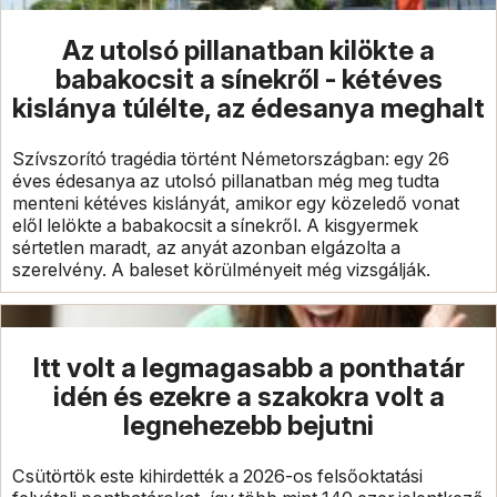
Az utolsó pillanatban kilökte a
babakocsit a sínekről - kétéves
kislánya túlélte, az édesanya meghalt
Szívszorító tragédia történt Németországban: egy 26
éves édesanya az utolsó pillanatban még meg tudta
menteni kétéves kislányát, amikor egy közeledő vonat
elől lelökte a babakocsit a sínekről. A kisgyermek
sértetlen maradt, az anyát azonban elgázolta a
szerelvény. A baleset körülményeit még vizsgálják.
Itt volt a legmagasabb a ponthatár
idén és ezekre a szakokra volt a
legnehezebb bejutni
Csütörtök este kihirdették a 2026-os felsőoktatási