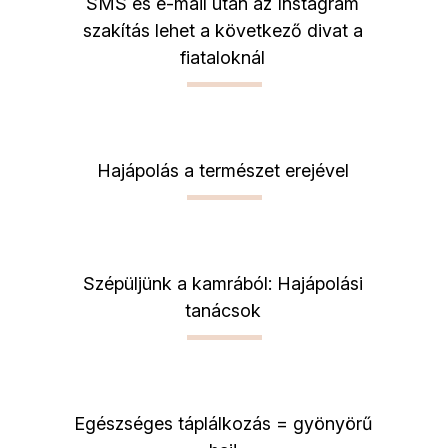
SMS és e-mail után az Instagram
szakítás lehet a következő divat a
fiataloknál
Hajápolás a természet erejével
Szépüljünk a kamrából: Hajápolási
tanácsok
Egészséges táplálkozás = gyönyörű