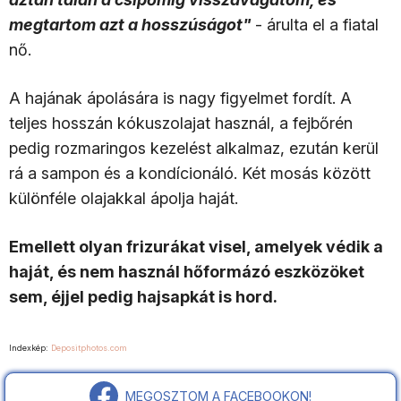
megtartom azt a hosszúságot"
- árulta el a fiatal
nő.
A hajának ápolására is nagy figyelmet fordít. A
teljes hosszán kókuszolajat használ, a fejbőrén
pedig rozmaringos kezelést alkalmaz, ezután kerül
rá a sampon és a kondícionáló. Két mosás között
különféle olajakkal ápolja haját.
Emellett olyan frizurákat visel, amelyek védik a
haját, és nem használ hőformázó eszközöket
sem, éjjel pedig hajsapkát is hord.
Indexkép:
Depositphotos.com
MEGOSZTOM A FACEBOOKON!