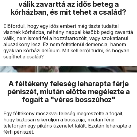
válik zavarttá az idős beteg a
kórházban, és mit tehet a család?
Előfordul, hogy egy idős embert még tiszta tudattal
visznek kórházba, néhány nappal később pedig zavarttá
válik, nem ismeri fel a hozzátartozóit, vagy szokatlanul
aluszékony lesz. Ez nem feltétlenül demencia, hanem
gyakran kórházi delírium. Mit kell erről tudni, és hogyan
segíthet a család?
A féltékeny feleség leharapta férje
péniszét, miután előtte megélezte a
fogait a "véres bosszúhoz"
Egy féltékeny moszkvai feleség megreszelte a fogait,
hogy biztosan sikerüljön a bosszúja, miután férje
telefonján egy pikáns üzenetet talált. Ezután leharapta a
férfi péniszét.