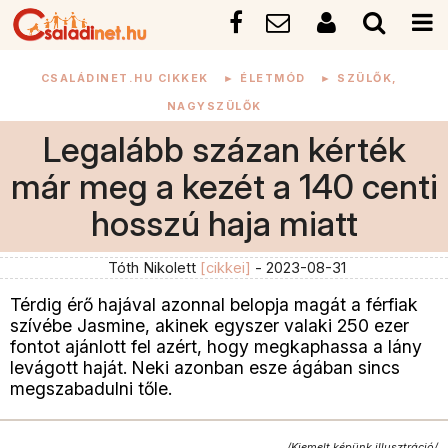
CSALÁDINET.HU CIKKEK
►
ÉLETMÓD
►
SZÜLŐK,
NAGYSZÜLŐK
Legalább százan kérték
már meg a kezét a 140 centi
hosszú haja miatt
Tóth Nikolett
[cikkei]
- 2023-08-31
Térdig érő hajával azonnal belopja magát a férfiak
szívébe Jasmine, akinek egyszer valaki 250 ezer
fontot ajánlott fel azért, hogy megkaphassa a lány
levágott haját. Neki azonban esze ágában sincs
megszabadulni tőle.
/Kiemelt képünk illusztráció/