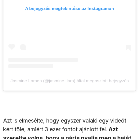
A bejegyzés megtekintése az Instagramon
Jasmine Larsen (@jasmine_lars) által megosztott bejegyzés
Azt is elmesélte, hogy egyszer valaki egy videót
kért tőle, amiért 3 ezer fontot ajánlott fel.
Azt
szerette volna, hogy a párja nyalja meg a haját,