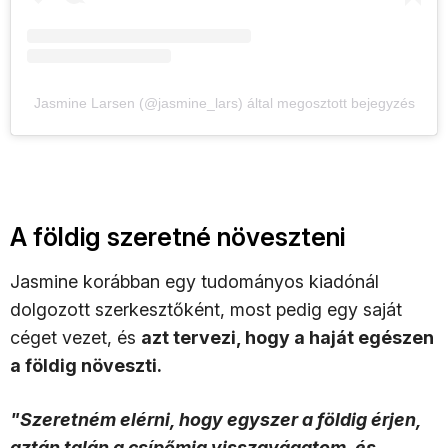
Jasmine Larsen (@jasmine_lars) által megosztott bejegyzés
A földig szeretné növeszteni
Jasmine korábban egy tudományos kiadónál
dolgozott szerkesztőként, most pedig egy saját
céget vezet, és
azt tervezi, hogy a haját egészen
a földig növeszti.
"Szeretném elérni, hogy egyszer a földig érjen,
aztán talán a csípőmig visszavágatom, és