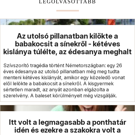
LEGOLVASOTTABB
Az utolsó pillanatban kilökte a
babakocsit a sínekről - kétéves
kislánya túlélte, az édesanya meghalt
Szívszorító tragédia történt Németországban: egy 26
éves édesanya az utolsó pillanatban még meg tudta
menteni kétéves kislányát, amikor egy közeledő vonat
elől lelökte a babakocsit a sínekről. A kisgyermek
sértetlen maradt, az anyát azonban elgázolta a
szerelvény. A baleset körülményeit még vizsgálják.
Itt volt a legmagasabb a ponthatár
idén és ezekre a szakokra volt a