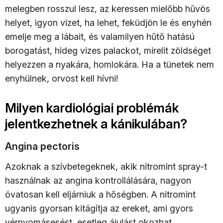
melegben rosszul lesz, az keressen mielőbb hűvös
helyet, igyon vizet, ha lehet, feküdjön le és enyhén
emelje meg a lábait, és valamilyen hűtő hatású
borogatást, hideg vizes palackot, mirelit zöldséget
helyezzen a nyakára, homlokára. Ha a tünetek nem
enyhülnek, orvost kell hívni!
Milyen kardiológiai problémák
jelentkezhetnek a kánikulában?
Angina pectoris
Azoknak a szívbetegeknek, akik nitromint spray-t
használnak az angina kontrollálására, nagyon
óvatosan kell eljárniuk a hőségben. A nitromint
ugyanis gyorsan kitágítja az ereket, ami gyors
vérnyomásesést, esetleg ájulást okozhat.