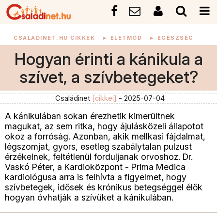
CSALÁDINET.HU CIKKEK
►
ÉLETMÓD
►
EGÉSZSÉG
Hogyan érinti a kánikula a
szívet, a szívbetegeket?
Családinet
[cikkei]
- 2025-07-04
A kánikulában sokan érezhetik kimerültnek
magukat, az sem ritka, hogy ájulásközeli állapotot
okoz a forróság. Azonban, akik mellkasi fájdalmat,
légszomjat, gyors, esetleg szabálytalan pulzust
érzékelnek, feltétlenül forduljanak orvoshoz. Dr.
Vaskó Péter, a Kardioközpont - Prima Medica
kardiológusa arra is felhívta a figyelmet, hogy
szívbetegek, idősek és krónikus betegséggel élők
hogyan óvhatják a szívüket a kánikulában.