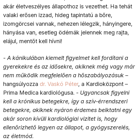
akár életveszélyes állapothoz is vezethet. Ha tehát
valaki erősen izzad, hideg tapintatú a bőre,
izomgörcsei vannak, nehezen lélegzik, hányingere,
hányása van, esetleg ödémák jelennek meg rajta,
elájul, mentőt kell hívni!
- A kánikulában kiemelt figyelmet kell fordítani a
gyerekekre és az idősekre, akiknek még vagy már
nem működik megfelelően a hőszabályozásuk
–
hangsúlyozza
dr. Vaskó Péter
, a Kardioközpont –
Prima Medica kardiológusa.
- Ugyancsak figyelni
kell a krónikus betegekre, így a szív-érrendszeri
betegekre, akiknek nyáron érdemes beiktatni egy
akár soron kívüli kardiológiai vizitet is, hogy
ellenőrizhető legyen az állapot, a gyógyszerelés,
az életmód.