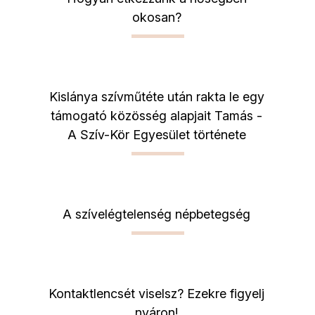
okosan?
Kislánya szívműtéte után rakta le egy
támogató közösség alapjait Tamás -
A Szív-Kör Egyesület története
A szívelégtelenség népbetegség
Kontaktlencsét viselsz? Ezekre figyelj
nyáron!