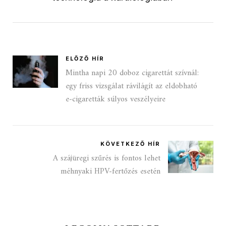
ELŐZŐ HÍR
Mintha napi 20 doboz cigarettát szívnál:
egy friss vizsgálat rávilágít az eldobható
e‑cigaretták súlyos veszélyeire
KÖVETKEZŐ HÍR
A szájüregi szűrés is fontos lehet
méhnyaki HPV-fertőzés esetén