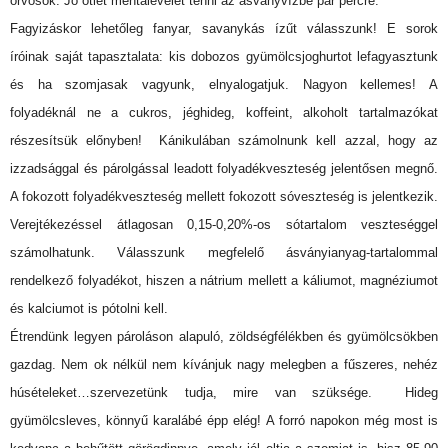
orvosok. Jó ötlet mentalevelet tenni az ásványvízbe pár percre.
Fagyizáskor lehetőleg fanyar, savanykás ízűt válasszunk! E sorok
íróinak saját tapasztalata: kis dobozos gyümölcsjoghurtot lefagyasztunk
és ha szomjasak vagyunk, elnyalogatjuk. Nagyon kellemes! A
folyadéknál ne a cukros, jéghideg, koffeint, alkoholt tartalmazókat
részesítsük előnyben! Kánikulában számolnunk kell azzal, hogy az
izzadsággal és párolgással leadott folyadékveszteség jelentősen megnő.
A fokozott folyadékveszteség mellett fokozott sóveszteség is jelentkezik.
Verejtékezéssel átlagosan 0,15-0,20%-os sótartalom veszteséggel
számolhatunk. Válasszunk megfelelő ásványianyag-tartalommal
rendelkező folyadékot, hiszen a nátrium mellett a káliumot, magnéziumot
és kalciumot is pótolni kell.
Étrendünk legyen pároláson alapuló, zöldségfélékben és gyümölcsökben
gazdag. Nem ok nélkül nem kívánjuk nagy melegben a fűszeres, nehéz
húsételeket…szervezetünk tudja, mire van szüksége. Hideg
gyümölcsleves, könnyű karalábé épp elég! A forró napokon még most is