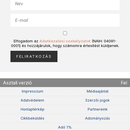
Elfogadom az
Adatkezelési szabályzatot
(NAIH: 04091-
0001) és hozzájárulok, hogy számomra értesítést küldjenek.
Asztali verzió
Fel
Impresszum
Médiaajánlat
Adatvédelem
Szerzõi jogok
Honlaptérkép
Partnereink
Cikkbeküldés
Adományozás
Adó 1%