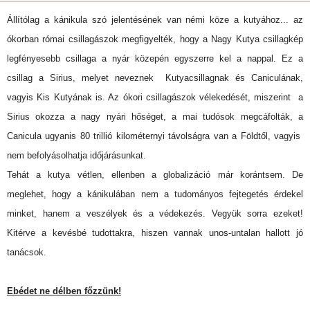
Állítólag a kánikula szó jelentésének van némi köze a kutyához... az
ókorban római csillagászok megfigyelték, hogy a Nagy Kutya csillagkép
legfényesebb csillaga a nyár közepén egyszerre kel a nappal. Ez a
csillag a Sirius, melyet neveznek Kutyacsillagnak és Caniculának,
vagyis Kis Kutyának is. Az ókori csillagászok vélekedését, miszerint a
Sirius okozza a nagy nyári hőséget, a mai tudósok megcáfolták, a
Canicula ugyanis 80 trillió kilométernyi távolságra van a Földtől, vagyis
nem befolyásolhatja időjárásunkat.
Tehát a kutya vétlen, ellenben a globalizáció már korántsem. De
meglehet, hogy a kánikulában nem a tudományos fejtegetés érdekel
minket, hanem a veszélyek és a védekezés. Vegyük sorra ezeket!
Kitérve a kevésbé tudottakra, hiszen vannak unos-untalan hallott jó
tanácsok.
Ebédet ne délben főzzünk!