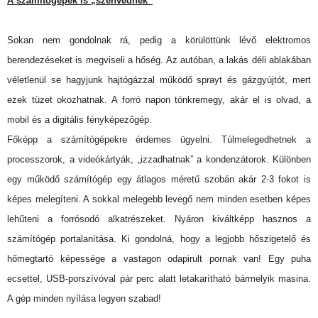
A számítógépek is „szenvednek”
Sokan nem gondolnak rá, pedig a körülöttünk lévő elektromos
berendezéseket is megviseli a hőség. Az autóban, a lakás déli ablakában
véletlenül se hagyjunk hajtógázzal működő sprayt és gázgyújtót, mert
ezek tüzet okozhatnak. A forró napon tönkremegy, akár el is olvad, a
mobil és a digitális fényképezőgép.
Főképp a számítógépekre érdemes ügyelni. Túlmelegedhetnek a
processzorok, a videókártyák, „izzadhatnak” a kondenzátorok. Különben
egy működő számítógép egy átlagos méretű szobán akár 2-3 fokot is
képes melegíteni. A sokkal melegebb levegő nem minden esetben képes
lehűteni a forrósodó alkatrészeket. Nyáron kiváltképp hasznos a
számítógép portalanítása. Ki gondolná, hogy a legjobb hőszigetelő és
hőmegtartó képessége a vastagon odapirult pornak van! Egy puha
ecsettel, USB-porszívóval pár perc alatt letakarítható bármelyik masina.
A gép minden nyílása legyen szabad!