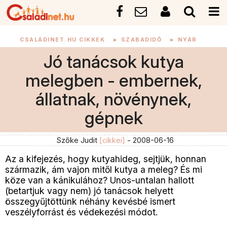
CSALÁDINET.HU CIKKEK
►
SZABADIDŐ
►
NYÁR
Jó tanácsok kutya
melegben - embernek,
állatnak, növénynek,
gépnek
Szőke Judit
[cikkei]
- 2008-06-16
Az a kifejezés, hogy kutyahideg, sejtjük, honnan
származik, ám vajon mitől kutya a meleg? És mi
köze van a kánikulához? Unos-untalan hallott
(betartjuk vagy nem) jó tanácsok helyett
összegyűjtöttünk néhány kevésbé ismert
veszélyforrást és védekezési módot.