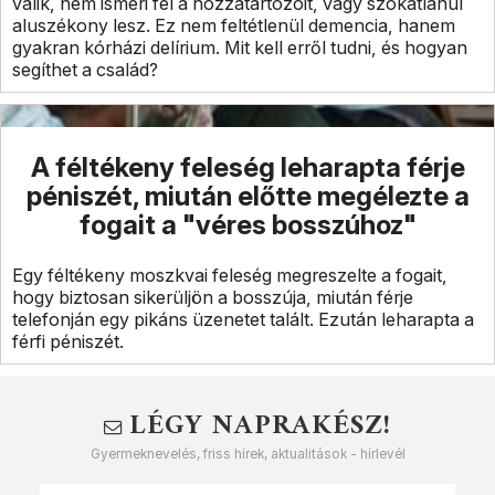
válik, nem ismeri fel a hozzátartozóit, vagy szokatlanul
aluszékony lesz. Ez nem feltétlenül demencia, hanem
gyakran kórházi delírium. Mit kell erről tudni, és hogyan
segíthet a család?
A féltékeny feleség leharapta férje
péniszét, miután előtte megélezte a
fogait a "véres bosszúhoz"
Egy féltékeny moszkvai feleség megreszelte a fogait,
hogy biztosan sikerüljön a bosszúja, miután férje
telefonján egy pikáns üzenetet talált. Ezután leharapta a
férfi péniszét.
LÉGY NAPRAKÉSZ!
Gyermeknevelés, friss hírek, aktualitások - hírlevél