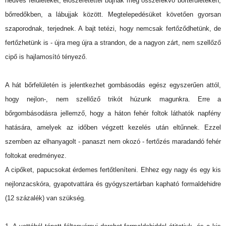
nedves felületeket, előszeretettel bújnak meg összefekvő bőrterületeken,
bőrredőkben, a lábujjak között. Megtelepedésüket követően gyorsan
szaporodnak, terjednek. A bajt tetézi, hogy nemcsak fertőződhetünk, de
fertőzhetünk is - újra meg újra a strandon, de a nagyon zárt, nem szellőző
cipő is hajlamosító tényező.
A hát bőrfelületén is jelentkezhet gombásodás egész egyszerűen attól,
hogy nejlon-, nem szellőző trikót húzunk magunkra. Erre a
bőrgombásodásra jellemző, hogy a háton fehér foltok láthatók napfény
hatására, amelyek az időben végzett kezelés után eltűnnek. Ezzel
szemben az elhanyagolt - panaszt nem okozó - fertőzés maradandó fehér
foltokat eredményez.
A cipőket, papucsokat érdemes fertőtleníteni. Ehhez egy nagy és egy kis
nejlonzacskóra, gyapotvattára és gyógyszertárban kapható formaldehidre
(12 százalék) van szükség.