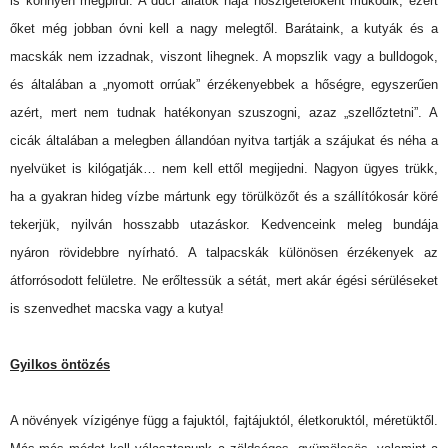
is könnyen megpirul. A duci állatok hája hőszigetelőként működik, ezért
őket még jobban óvni kell a nagy melegtől. Barátaink, a kutyák és a
macskák nem izzadnak, viszont lihegnek. A mopszlik vagy a bulldogok,
és általában a „nyomott orrúak” érzékenyebbek a hőségre, egyszerűen
azért, mert nem tudnak hatékonyan szuszogni, azaz „szellőztetni”. A
cicák általában a melegben állandóan nyitva tartják a szájukat és néha a
nyelvüket is kilógatják… nem kell ettől megijedni. Nagyon ügyes trükk,
ha a gyakran hideg vízbe mártunk egy törülközőt és a szállítókosár köré
tekerjük, nyilván hosszabb utazáskor. Kedvenceink meleg bundája
nyáron rövidebbre nyírható. A talpacskák különösen érzékenyek az
átforrósodott felületre. Ne erőltessük a sétát, mert akár égési sérüléseket
is szenvedhet macska vagy a kutya!
Gyilkos öntözés
A növények vízigénye függ a fajuktól, fajtájuktól, életkoruktól, méretüktől.