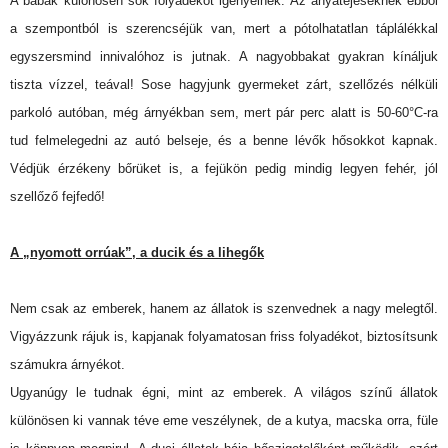
A babák különösen sok folyadékot igényelnek. Az anyatejeseknek ebből
a szempontból is szerencséjük van, mert a pótolhatatlan táplálékkal
egyszersmind innivalóhoz is jutnak. A nagyobbakat gyakran kínáljuk
tiszta vízzel, teával! Sose hagyjunk gyermeket zárt, szellőzés nélküli
parkoló autóban, még árnyékban sem, mert pár perc alatt is 50-60°C-ra
tud felmelegedni az autó belseje, és a benne lévők hősokkot kapnak.
Védjük érzékeny bőrüket is, a fejükön pedig mindig legyen fehér, jól
szellőző fejfedő!
A „nyomott orrúak”, a ducik és a lihegők
Nem csak az emberek, hanem az állatok is szenvednek a nagy melegtől.
Vigyázzunk rájuk is, kapjanak folyamatosan friss folyadékot, biztosítsunk
számukra árnyékot.
Ugyanúgy le tudnak égni, mint az emberek. A világos színű állatok
különösen ki vannak téve eme veszélynek, de a kutya, macska orra, füle