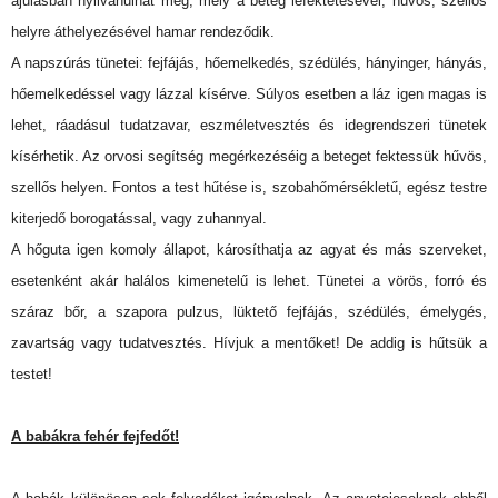
ájulásban nyilvánulhat meg, mely a beteg lefektetésével, hűvös, szellős
helyre áthelyezésével hamar rendeződik.
A napszúrás tünetei: fejfájás, hőemelkedés, szédülés, hányinger, hányás,
hőemelkedéssel vagy lázzal kísérve. Súlyos esetben a láz igen magas is
lehet, ráadásul tudatzavar, eszméletvesztés és idegrendszeri tünetek
kísérhetik. Az orvosi segítség megérkezéséig a beteget fektessük hűvös,
szellős helyen. Fontos a test hűtése is, szobahőmérsékletű, egész testre
kiterjedő borogatással, vagy zuhannyal.
A hőguta igen komoly állapot, károsíthatja az agyat és más szerveket,
esetenként akár halálos kimenetelű is lehet. Tünetei a vörös, forró és
száraz bőr, a szapora pulzus, lüktető fejfájás, szédülés, émelygés,
zavartság vagy tudatvesztés. Hívjuk a mentőket! De addig is hűtsük a
testet!
A babákra fehér fejfedőt!