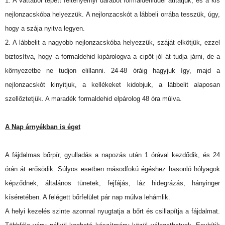
1. A vattából tépett féltenyérnyi darabot formaldehiddel átitatjuk, és a kis
nejlonzacskóba helyezzük. A nejlonzacskót a lábbeli orrába tesszük, úgy,
hogy a szája nyitva legyen.
2. A lábbelit a nagyobb nejlonzacskóba helyezzük, száját elkötjük, ezzel
biztosítva, hogy a formaldehid kipárologva a cipőt jól át tudja járni, de a
környezetbe ne tudjon elillanni. 24-48 óráig hagyjuk így, majd a
nejlonzacskót kinyitjuk, a kellékeket kidobjuk, a lábbelit alaposan
szellőztetjük. A maradék formaldehid elpárolog 48 óra múlva.
A Nap árnyékban is éget
A fájdalmas bőrpír, gyulladás a napozás után 1 órával kezdődik, és 24
órán át erősödik. Súlyos esetben másodfokú égéshez hasonló hólyagok
képződnek, általános tünetek, fejfájás, láz hidegrázás, hányinger
kíséretében. A felégett bőrfelület pár nap múlva lehámlik.
A helyi kezelés szinte azonnal nyugtatja a bőrt és csillapítja a fájdalmat.