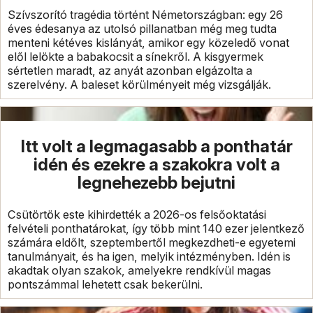
Szívszorító tragédia történt Németországban: egy 26
éves édesanya az utolsó pillanatban még meg tudta
menteni kétéves kislányát, amikor egy közeledő vonat
elől lelökte a babakocsit a sínekről. A kisgyermek
sértetlen maradt, az anyát azonban elgázolta a
szerelvény. A baleset körülményeit még vizsgálják.
Itt volt a legmagasabb a ponthatár
idén és ezekre a szakokra volt a
legnehezebb bejutni
Csütörtök este kihirdették a 2026-os felsőoktatási
felvételi ponthatárokat, így több mint 140 ezer jelentkező
számára eldőlt, szeptembertől megkezdheti-e egyetemi
tanulmányait, és ha igen, melyik intézményben. Idén is
akadtak olyan szakok, amelyekre rendkívül magas
pontszámmal lehetett csak bekerülni.