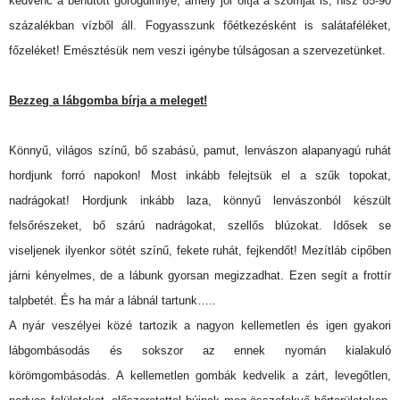
kedvenc a behűtött görögdinnye, amely jól oltja a szomjat is, hisz 85-90
százalékban vízből áll. Fogyasszunk főétkezésként is salátaféléket,
főzeléket! Emésztésük nem veszi igénybe túlságosan a szervezetünket.
Bezzeg a lábgomba bírja a meleget!
Könnyű, világos színű, bő szabású, pamut, lenvászon alapanyagú ruhát
hordjunk forró napokon! Most inkább felejtsük el a szűk topokat,
nadrágokat! Hordjunk inkább laza, könnyű lenvászonból készült
felsőrészeket, bő szárú nadrágokat, szellős blúzokat. Idősek se
viseljenek ilyenkor sötét színű, fekete ruhát, fejkendőt! Mezítláb cipőben
járni kényelmes, de a lábunk gyorsan megizzadhat. Ezen segít a frottír
talpbetét. És ha már a lábnál tartunk…..
A nyár veszélyei közé tartozik a nagyon kellemetlen és igen gyakori
lábgombásodás és sokszor az ennek nyomán kialakuló
körömgombásodás. A kellemetlen gombák kedvelik a zárt, levegőtlen,