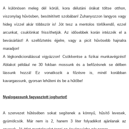
A különösen meleg dél körüli, kora délutáni órákat töltse otthon,
viszonylag hűvösben, besötétített szobában! Zuhanyozzon langyos vagy
hideg vízzel akár többször is! Jót tesz a mentolos törlőkendő, ezzel
arcunkat, csuklónkat frissíthetjük. Az idősebbek korán intézzék el a
bevásárlást! A szellőztetés éjjelre, vagy a picit hűvösebb hajnalra
maradjon!
A légkondicionálással vigyázzon! Csökkentse a fizikai munkavégzést!
Ablakot például ne 30 fokban mossunk és a befőzésnek se délben
lássunk hozzá! Ez vonatkozik a főzésre is, minél korábban
kavargassunk, gyorsan lehűteni és be a hűtőbe!
Nyalogassunk fagyasztott joghurtot!
A szervezet hűtésében sokat segítenek a könnyű, hűsítő levesek,
gyümölcsök. Már nem is 2, hanem 3 liter folyadékot ajánlanak az