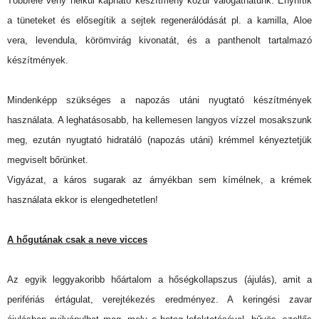
Többféle vény nélkül kapható készítmény közül válogathatunk. Enyhítik
a tüneteket és elősegítik a sejtek regenerálódását pl. a kamilla, Aloe
vera, levendula, körömvirág kivonatát, és a panthenolt tartalmazó
készítmények.
Mindenképp szükséges a napozás utáni nyugtató készítmények
használata. A leghatásosabb, ha kellemesen langyos vízzel mosakszunk
meg, ezután nyugtató hidratáló (napozás utáni) krémmel kényeztetjük
megviselt bőrünket.
Vigyázat, a káros sugarak az árnyékban sem kímélnek, a krémek
használata ekkor is elengedhetetlen!
A hőgutának csak a neve vicces
Az egyik leggyakoribb hőártalom a hőségkollapszus (ájulás), amit a
perifériás értágulat, verejtékezés eredményez. A keringési zavar