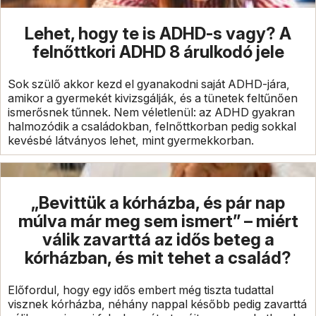
Lehet, hogy te is ADHD-s vagy? A
felnőttkori ADHD 8 árulkodó jele
Sok szülő akkor kezd el gyanakodni saját ADHD-jára,
amikor a gyermekét kivizsgálják, és a tünetek feltűnően
ismerősnek tűnnek. Nem véletlenül: az ADHD gyakran
halmozódik a családokban, felnőttkorban pedig sokkal
kevésbé látványos lehet, mint gyermekkorban.
„Bevittük a kórházba, és pár nap
múlva már meg sem ismert” – miért
válik zavarttá az idős beteg a
kórházban, és mit tehet a család?
Előfordul, hogy egy idős embert még tiszta tudattal
visznek kórházba, néhány nappal később pedig zavarttá