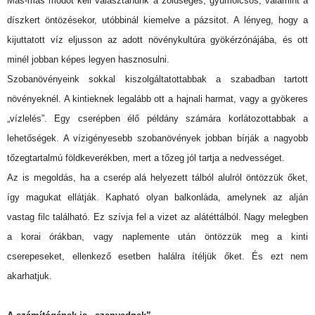
Más-más módot kell választanunk a zöldséges, gyümölcsös, valamint a
díszkert öntözésekor, utóbbinál kiemelve a pázsitot. A lényeg, hogy a
kijuttatott víz eljusson az adott növénykultúra gyökérzónájába, és ott
minél jobban képes legyen hasznosulni.
Szobanövényeink sokkal kiszolgáltatottabbak a szabadban tartott
növényeknél. A kintieknek legalább ott a hajnali harmat, vagy a gyökeres
„vízlelés”. Egy cserépben élő példány számára korlátozottabbak a
lehetőségek. A vízigényesebb szobanövények jobban bírják a nagyobb
tőzegtartalmú földkeverékben, mert a tőzeg jól tartja a nedvességet.
Az is megoldás, ha a cserép alá helyezett tálból alulról öntözzük őket,
így magukat ellátják. Kapható olyan balkonláda, amelynek az alján
vastag filc található. Ez szívja fel a vizet az alátéttálból. Nagy melegben
a korai órákban, vagy naplemente után öntözzük meg a kinti
cserepeseket, ellenkező esetben halálra ítéljük őket. És ezt nem
akarhatjuk.