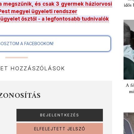
a megszűnik, és csak 3 gyermek háziorvosi
idős 
 Pest megyei ügyeleti rendszer
 ügyelet ősztől - a legfontosabb tudnivalók
OSZTOM A FACEBOOKON!
NET HOZZÁSZÓLÁSOK
A fé
mi
ZONOSÍTÁS
ELFELEJTETT JELSZÓ