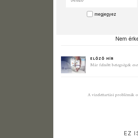
megjegyez
Nem érke
ELŐZŐ HÍR
Már felnőtt betegségek es
A vizelettartási problémák 
EZ 