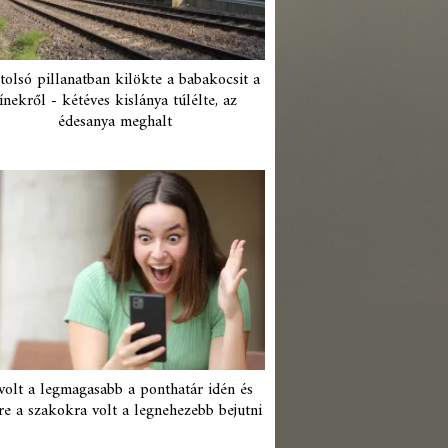
tolsó pillanatban kilökte a babakocsit a
ínekről - kétéves kislánya túlélte, az
édesanya meghalt
 volt a legmagasabb a ponthatár idén és
re a szakokra volt a legnehezebb bejutni