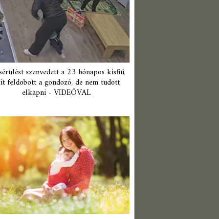
érülést szenvedett a 23 hónapos kisfiú,
it feldobott a gondozó, de nem tudott
elkapni - VIDEÓVAL