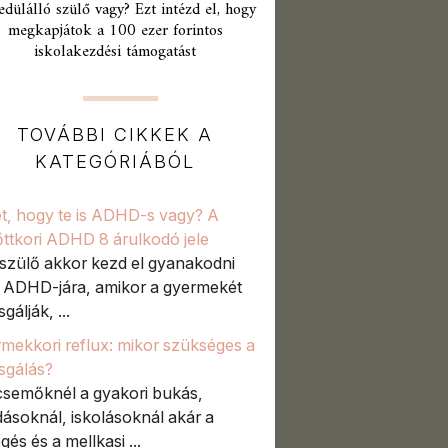
edülálló szülő vagy? Ezt intézd el, hogy
megkapjátok a 100 ezer forintos
iskolakezdési támogatást
TOVÁBBI CIKKEK A
KATEGÓRIÁBÓL
t, hogy te is ADHD-s vagy? A
őttkori ADHD 8 árulkodó jele
szülő akkor kezd el gyanakodni
t ADHD-jára, amikor a gyermekét
sgálják, ...
mekkori reflux: mikor szükséges a
zsgálás?
semőknél a gyakori bukás,
ásoknál, iskolásoknál akár a
gés és a mellkasi ...