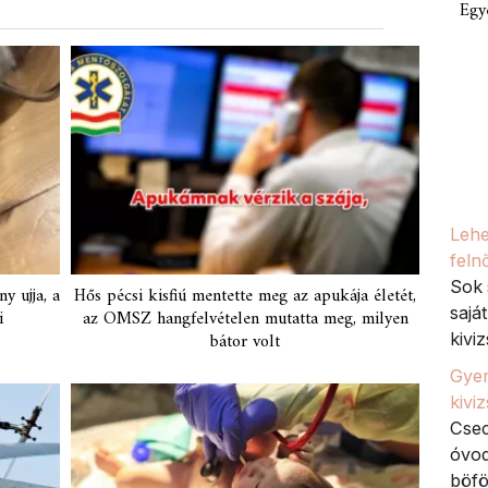
Egy
Lehe
feln
Sok 
y ujja, a
Hős pécsi kisfiú mentette meg az apukája életét,
sajá
i
az OMSZ hangfelvételen mutatta meg, milyen
bátor volt
kiviz
Gyer
kivi
Csec
óvod
böfö