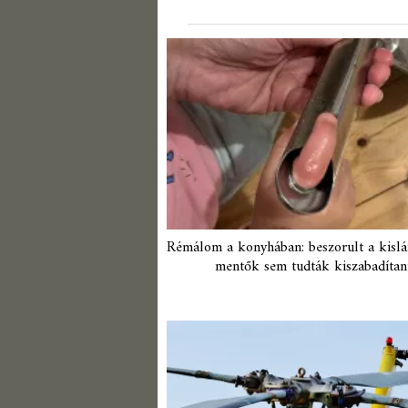
Rémálom a konyhában: beszorult a kislán
mentők sem tudták kiszabadítan