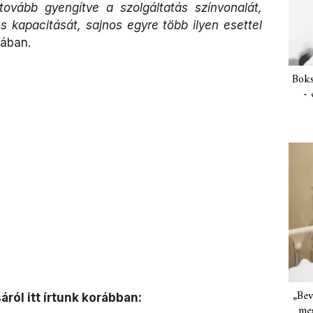
tovább gyengítve a szolgáltatás színvonalát,
kapacitását, sajnos egyre több ilyen esettel
jában.
Boks
- 
„Bev
áról itt írtunk korábban:
meg