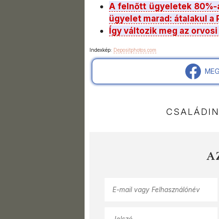
A felnőtt ügyeletek 80%-
ügyelet marad: átalakul a
Így változik meg az orvosi
Indexkép:
Depositphotos.com
MEG
CSALÁDI
A