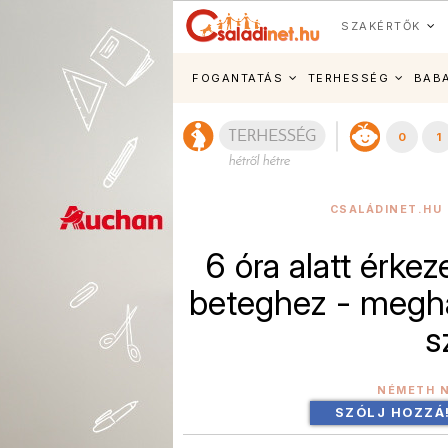
SZAKÉRTŐK
FOGANTATÁS
TERHESSÉG
BAB
0
1
CSALÁDINET.HU 
6 óra alatt érke
beteghez - megha
s
NÉMETH 
SZÓLJ HOZZÁ