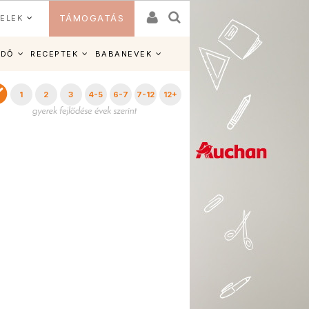
ELEK
TÁMOGATÁS
IDŐ
RECEPTEK
BABANEVEK
1
2
3
4-5
6-7
7-12
12+