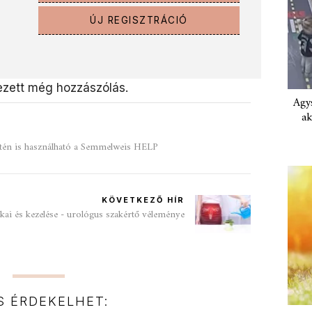
ÚJ REGISZTRÁCIÓ
zett még hozzászólás.
Agys
ak
etén is használható a Semmelweis HELP
KÖVETKEZŐ HÍR
okai és kezelése - urológus szakértő véleménye
IS ÉRDEKELHET: