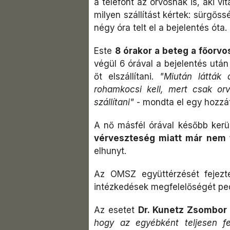
a telefont az orvosnak is, aki vi
milyen szállítást kértek: sürgőss
négy óra telt el a bejelentés óta.
Este
8 órakor a beteg a főorvo
végül 6 órával a bejelentés utá
őt elszállítani.
"Miután látták
rohamkocsi kell, mert csak orv
szállítani"
- mondta el egy hozzá
A nő másfél órával később kerü
vérveszteség miatt már nem 
elhunyt.
Az OMSZ együttérzését fejezte
intézkedések megfelelőségét ped
Az esetet
Dr. Kunetz Zsombor 
hogy az egyébként teljesen fe