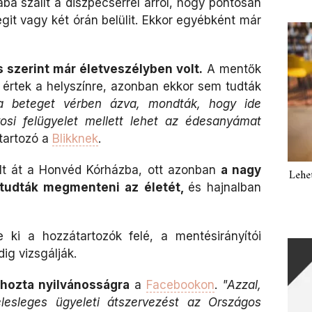
tába szállt a diszpécserrel arról, hogy pontosan
égit vagy két órán belülit. Ekkor egyébként már
s szerint már életveszélyben volt.
A mentők
n értek a helyszínre, azonban ekkor sem tudták
 a beteget vérben ázva, mondták, hogy ide
osi felügyelet mellett lehet az édesanyámat
tartozó a
Blikknek
.
lt át a Honvéd Kórházba, ott azonban
a nagy
Lehe
tudták megmenteni az életét,
és hajnalban
 ki a hozzátartozók felé, a mentésirányítói
ig vizsgálják.
hozta nyilvánosságra
a
Facebookon
.
"Azzal,
lesleges ügyeleti átszervezést az Országos