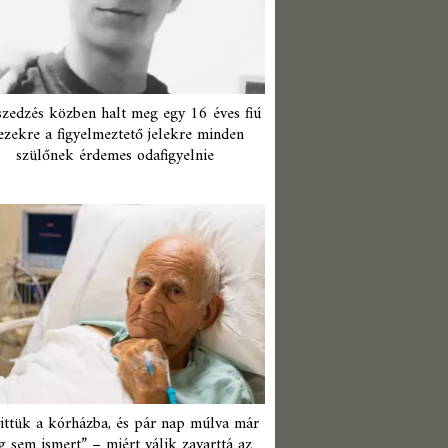
zedzés közben halt meg egy 16 éves fiú
ezekre a figyelmeztető jelekre minden
szülőnek érdemes odafigyelnie
ittük a kórházba, és pár nap múlva már
 sem ismert” – miért válik zavarttá az