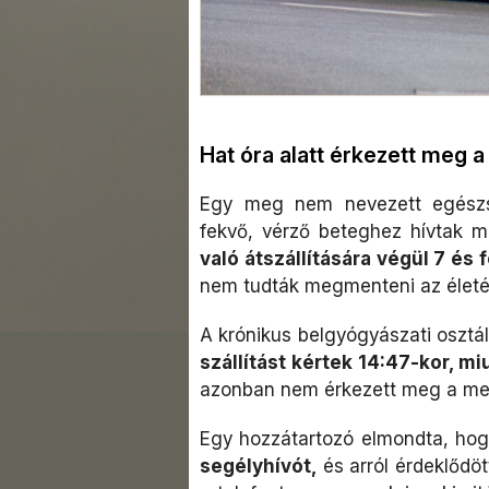
Hat óra alatt érkezett meg a
Egy meg nem nevezett egészsé
fekvő, vérző beteghez hívtak m
való átszállítására végül 7 és 
nem tudták megmenteni az életét
A krónikus belgyógyászati osztá
szállítást kértek 14:47-kor, m
azonban nem érkezett meg a me
Egy hozzátartozó elmondta, ho
segélyhívót,
és arról érdeklődö