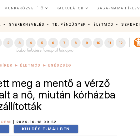
MUNKAKÖZVETÍTŐ
KALKULÁTOR
BABA-MAMA HÍRLEV
A
GYEREKNEVELÉS
TB, PÉNZÜGYEK
ÉLETMÓD
SZABAD
2
3
4
5
6
7
8
9
10
11
12
HÍREK
ÉLETMÓD
EGÉSZSÉG
zett meg a mentő a vérző
lt a nő, miután kórházba
zállították
NOÉMI
|
2024-10-18 09:52
!
KÜLDÉS E-MAILBEN