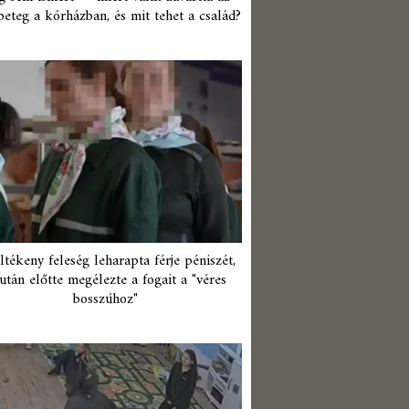
beteg a kórházban, és mit tehet a család?
ltékeny feleség leharapta férje péniszét,
után előtte megélezte a fogait a "véres
bosszúhoz"