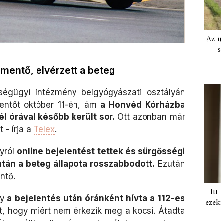
Az u
s
 mentő, elvérzett a beteg
gügyi intézmény belgyógyászati osztályán
entőt október 11-én, ám
a Honvéd Kórházba
fél órával később került sor.
Ott azonban már
 - írja a
Telex
.
lyról
online bejelentést tettek és sürgősségi
iután a beteg állapota rosszabbodott.
Ezután
ntő.
Itt
gy
a bejelentés után óránként hívta a 112-es
ezek
tt, hogy miért nem érkezik meg a kocsi. Átadta