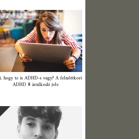
t, hogy te is ADHD-s vagy? A felnőttkori
ADHD 8 árulkodó jele