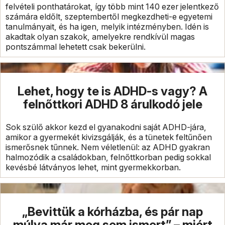
felvételi ponthatárokat, így több mint 140 ezer jelentkező
számára eldőlt, szeptembertől megkezdheti-e egyetemi
tanulmányait, és ha igen, melyik intézményben. Idén is
akadtak olyan szakok, amelyekre rendkívül magas
pontszámmal lehetett csak bekerülni.
Lehet, hogy te is ADHD-s vagy? A
felnőttkori ADHD 8 árulkodó jele
Sok szülő akkor kezd el gyanakodni saját ADHD-jára,
amikor a gyermekét kivizsgálják, és a tünetek feltűnően
ismerősnek tűnnek. Nem véletlenül: az ADHD gyakran
halmozódik a családokban, felnőttkorban pedig sokkal
kevésbé látványos lehet, mint gyermekkorban.
„Bevittük a kórházba, és pár nap
múlva már meg sem ismert” – miért