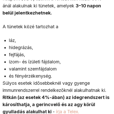
ánál alakulnak ki tünetek, amelyek
3–10 napon
belül jelentkezhetnek.
A tünetek közé tartozhat a
láz,
hidegrázás,
fejfájás,
izom- és ízületi fájdalom,
valamint szemfájdalom
és fényérzékenység.
Súlyos esetek idősebbeknél vagy gyenge
immunrendszerrel rendelkezőknél alakulhatnak ki.
Ritkán (az esetek 4%-ában) az idegrendszert is
károsíthatja, a gerincvelő és az agy körül
gyulladás alakulhat ki
-
írja a Telex.