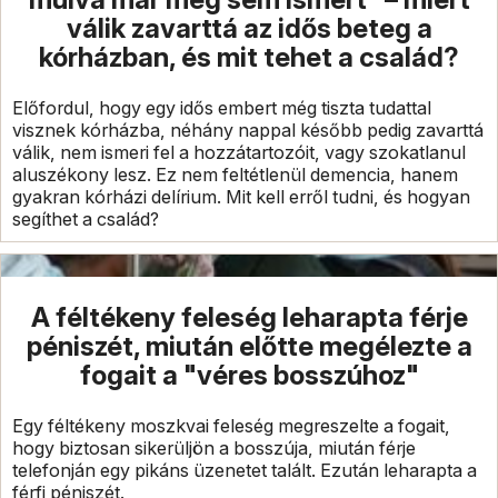
válik zavarttá az idős beteg a
kórházban, és mit tehet a család?
Előfordul, hogy egy idős embert még tiszta tudattal
visznek kórházba, néhány nappal később pedig zavarttá
válik, nem ismeri fel a hozzátartozóit, vagy szokatlanul
aluszékony lesz. Ez nem feltétlenül demencia, hanem
gyakran kórházi delírium. Mit kell erről tudni, és hogyan
segíthet a család?
A féltékeny feleség leharapta férje
péniszét, miután előtte megélezte a
fogait a "véres bosszúhoz"
Egy féltékeny moszkvai feleség megreszelte a fogait,
hogy biztosan sikerüljön a bosszúja, miután férje
telefonján egy pikáns üzenetet talált. Ezután leharapta a
férfi péniszét.