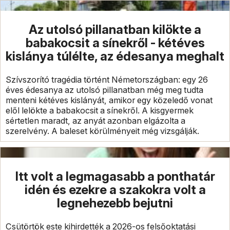
Az utolsó pillanatban kilökte a
babakocsit a sínekről - kétéves
kislánya túlélte, az édesanya meghalt
Szívszorító tragédia történt Németországban: egy 26
éves édesanya az utolsó pillanatban még meg tudta
menteni kétéves kislányát, amikor egy közeledő vonat
elől lelökte a babakocsit a sínekről. A kisgyermek
sértetlen maradt, az anyát azonban elgázolta a
szerelvény. A baleset körülményeit még vizsgálják.
Itt volt a legmagasabb a ponthatár
idén és ezekre a szakokra volt a
legnehezebb bejutni
Csütörtök este kihirdették a 2026-os felsőoktatási