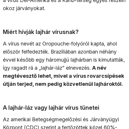
a vírus Dél-Amerika és a Karib-térség egyes részein
okoz járványokat.
Miért hívják lajhár vírusnak?
A vírus nevét az Oropouche-folyóról kapta, ahol
először felfedezték. Brazíliában azonban néhány
évvel később egy háromujjú lajhárban is kimutatták,
így ragadt rá a „lajhár-láz” elnevezés.
A név
megtévesztő lehet, mivel a vírus rovarcsípések
útján terjed, nem pedig közvetlenül lajhároktól.
A lajhár-láz vagy lajhár vírus tünetei
Az amerikai Betegségmegelőzési és Járványügyi
Központ (CDC) szerint a fertőzöttek közel 60%-