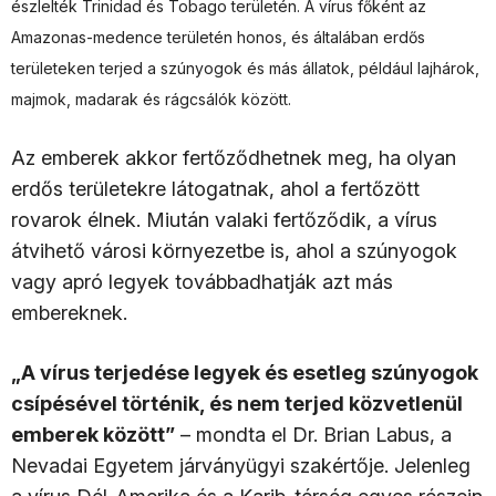
észlelték Trinidad és Tobago területén. A vírus főként az
Amazonas-medence területén honos, és általában erdős
területeken terjed a szúnyogok és más állatok, például lajhárok,
majmok, madarak és rágcsálók között.
Az emberek akkor fertőződhetnek meg, ha olyan
erdős területekre látogatnak, ahol a fertőzött
rovarok élnek. Miután valaki fertőződik, a vírus
átvihető városi környezetbe is, ahol a szúnyogok
vagy apró legyek továbbadhatják azt más
embereknek.
„A vírus terjedése legyek és esetleg szúnyogok
csípésével történik, és nem terjed közvetlenül
emberek között”
– mondta el Dr. Brian Labus, a
Nevadai Egyetem járványügyi szakértője. Jelenleg