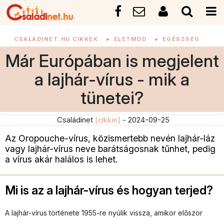
CSALÁDINET.HU CIKKEK
►
ÉLETMÓD
►
EGÉSZSÉG
Már Európában is megjelent
a lajhár-vírus - mik a
tünetei?
Családinet
[cikkei]
- 2024-09-25
Az Oropouche-vírus, közismertebb nevén lajhár-láz
vagy lajhár-vírus neve barátságosnak tűnhet, pedig
a vírus akár halálos is lehet.
Mi is az a lajhár-vírus és hogyan terjed?
A lajhár-vírus története 1955-re nyúlik vissza, amikor először