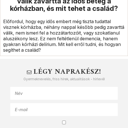
válik zavarttá az idős beteg a
kórházban, és mit tehet a család?
Előfordul, hogy egy idős embert még tiszta tudattal
visznek kórházba, néhány nappal később pedig zavarttá
válik, nem ismeri fel a hozzátartozóit, vagy szokatlanul
aluszékony lesz. Ez nem feltétlenül demencia, hanem
gyakran kórházi delírium. Mit kell erről tudni, és hogyan
segíthet a család?
LÉGY NAPRAKÉSZ!
Gyermeknevelés, friss hírek, aktualitások - hírlevél