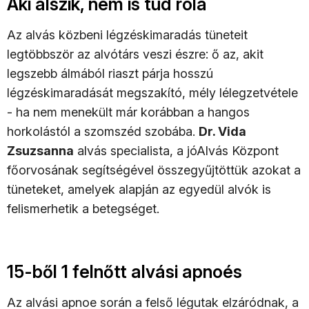
Aki alszik, nem is tud róla
Az alvás közbeni légzéskimaradás tüneteit
legtöbbször az alvótárs veszi észre: ő az, akit
legszebb álmából riaszt párja hosszú
légzéskimaradását megszakító, mély lélegzetvétele
- ha nem menekült már korábban a hangos
horkolástól a szomszéd szobába.
Dr. Vida
Zsuzsanna
alvás specialista, a jóAlvás Központ
főorvosának segítségével összegyűjtöttük azokat a
tüneteket, amelyek alapján az egyedül alvók is
felismerhetik a betegséget.
15-ből 1 felnőtt alvási apnoés
Az alvási apnoe során a felső légutak elzáródnak, a