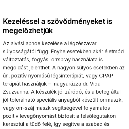
Kezeléssel a szövődményeket is
megelőzhetjük
Az alvási apnoe kezelése a légzészavar
súlyosságától függ. Enyhe esetekben akár életmód
változtatás, fogyás, orrspray használata is
megoldást jelenthet. A nagyon súlyos esetekben az
ún. pozitív nyomású légsínterápiát, vagy CPAP
terápiát használjuk – magyarázza dr. Vida
Zsuzsanna. A készülék jól záródó, és a beteg által
jól tolerálható speciális anyagból készült orrmaszk,
vagy orr-száj maszk segítségével folyamatos
pozitív levegőnyomást biztosít a felsőlégutakon
keresztül a tüdő felé, így segítve a szabad és