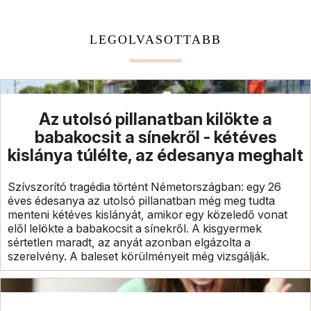
LEGOLVASOTTABB
Az utolsó pillanatban kilökte a
babakocsit a sínekről - kétéves
kislánya túlélte, az édesanya meghalt
Szívszorító tragédia történt Németországban: egy 26
éves édesanya az utolsó pillanatban még meg tudta
menteni kétéves kislányát, amikor egy közeledő vonat
elől lelökte a babakocsit a sínekről. A kisgyermek
sértetlen maradt, az anyát azonban elgázolta a
szerelvény. A baleset körülményeit még vizsgálják.