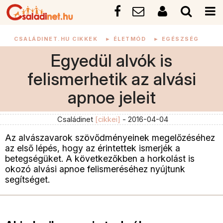
CSALÁDINET.HU CIKKEK
►
ÉLETMÓD
►
EGÉSZSÉG
Egyedül alvók is
felismerhetik az alvási
apnoe jeleit
Családinet
[cikkei]
- 2016-04-04
Az alvászavarok szövődményeinek megelőzéséhez
az első lépés, hogy az érintettek ismerjék a
betegségüket. A következőkben a horkolást is
okozó alvási apnoe felismeréséhez nyújtunk
segítséget.