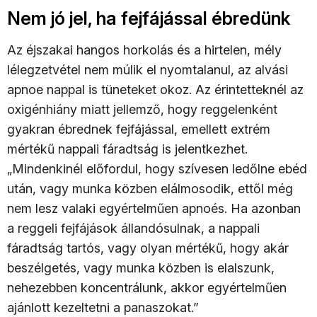
Nem jó jel, ha fejfájással ébredünk
Az éjszakai hangos horkolás és a hirtelen, mély
lélegzetvétel nem múlik el nyomtalanul, az alvási
apnoe nappal is tüneteket okoz. Az érintetteknél az
oxigénhiány miatt jellemző, hogy reggelenként
gyakran ébrednek fejfájással, emellett extrém
mértékű nappali fáradtság is jelentkezhet.
„Mindenkinél előfordul, hogy szívesen ledőlne ebéd
után, vagy munka közben elálmosodik, ettől még
nem lesz valaki egyértelműen apnoés. Ha azonban
a reggeli fejfájások állandósulnak, a nappali
fáradtság tartós, vagy olyan mértékű, hogy akár
beszélgetés, vagy munka közben is elalszunk,
nehezebben koncentrálunk, akkor egyértelműen
ajánlott kezeltetni a panaszokat.”