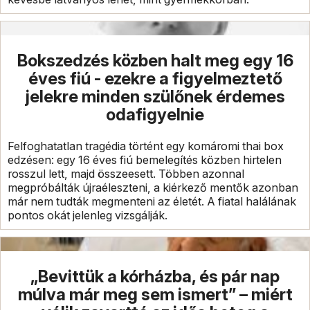
Bokszedzés közben halt meg egy 16
éves fiú - ezekre a figyelmeztető
jelekre minden szülőnek érdemes
odafigyelnie
Felfoghatatlan tragédia történt egy komáromi thai box
edzésen: egy 16 éves fiú bemelegítés közben hirtelen
rosszul lett, majd összeesett. Többen azonnal
megpróbálták újraéleszteni, a kiérkező mentők azonban
már nem tudták megmenteni az életét. A fiatal halálának
pontos okát jelenleg vizsgálják.
„Bevittük a kórházba, és pár nap
múlva már meg sem ismert” – miért