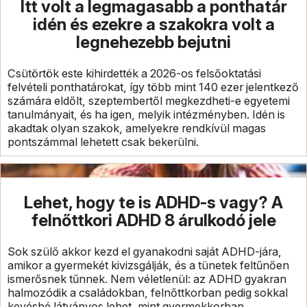
Itt volt a legmagasabb a ponthatár
idén és ezekre a szakokra volt a
legnehezebb bejutni
Csütörtök este kihirdették a 2026-os felsőoktatási
felvételi ponthatárokat, így több mint 140 ezer jelentkező
számára eldőlt, szeptembertől megkezdheti-e egyetemi
tanulmányait, és ha igen, melyik intézményben. Idén is
akadtak olyan szakok, amelyekre rendkívül magas
pontszámmal lehetett csak bekerülni.
Lehet, hogy te is ADHD-s vagy? A
felnőttkori ADHD 8 árulkodó jele
Sok szülő akkor kezd el gyanakodni saját ADHD-jára,
amikor a gyermekét kivizsgálják, és a tünetek feltűnően
ismerősnek tűnnek. Nem véletlenül: az ADHD gyakran
halmozódik a családokban, felnőttkorban pedig sokkal
kevésbé látványos lehet, mint gyermekkorban.