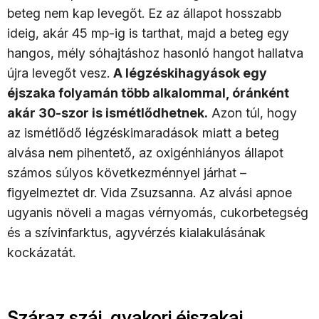
beteg nem kap levegőt. Ez az állapot hosszabb
ideig, akár 45 mp-ig is tarthat, majd a beteg egy
hangos, mély sóhajtáshoz hasonló hangot hallatva
újra levegőt vesz.
A légzéskihagyások egy
éjszaka folyamán több alkalommal, óránként
akár 30-szor is ismétlődhetnek.
Azon túl, hogy
az ismétlődő légzéskimaradások miatt a beteg
alvása nem pihentető, az oxigénhiányos állapot
számos súlyos következménnyel járhat –
figyelmeztet dr. Vida Zsuzsanna. Az alvási apnoe
ugyanis növeli a magas vérnyomás, cukorbetegség
és a szívinfarktus, agyvérzés kialakulásának
kockázatát.
Száraz száj, gyakori éjszakai