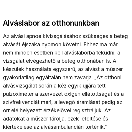
Alváslabor az otthonunkban
Az alvási apnoe kivizsgálásához szükséges a beteg
alvását éjszaka nyomon követni. Ehhez ma már
nem minden esetben kell alváslaborba feküdni, a
vizsgálat elvégezhető a beteg otthonában is. A
készülék használata egyszerű, az alvást a műszer
gyakorlatilag egyáltalán nem zavarja. „Az otthoni
alvásvizsgálat során a kéz egyik ujjára tett
pulzoximéter a szervezet oxigén ellátottságát és a
szívfrekvenciát méri, a levegő áramlását pedig az
orr elé helyezett érzékelővel regisztráljuk. Az
adatokat a műszer tárolja, ezek letöltése és
kiértékelése az alvásambulancián történik.”