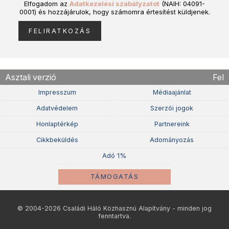
Elfogadom az
Adatkezelési szabályzatot
(NAIH: 04091-
0001) és hozzájárulok, hogy számomra értesítést küldjenek.
Asztali verzió
Fel
Impresszum
Médiaajánlat
Adatvédelem
Szerzõi jogok
Honlaptérkép
Partnereink
Cikkbeküldés
Adományozás
Adó 1%
TÁMOGATÁS
© 2004-2026 Családi Háló Közhasznú Alapítvány - minden jog
fenntartva.