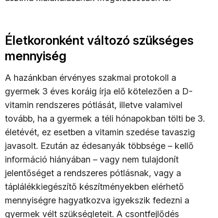
Életkoronként változó szükséges
mennyiség
A hazánkban érvényes szakmai protokoll a
gyermek 3 éves koráig írja elő kötelezően a D-
vitamin rendszeres pótlását, illetve valamivel
tovább, ha a gyermek a téli hónapokban tölti be 3.
életévét, ez esetben a vitamin szedése tavaszig
javasolt. Ezután az édesanyák többsége – kellő
információ hiányában – vagy nem tulajdonít
jelentőséget a rendszeres pótlásnak, vagy a
táplálékkiegészítő készítményekben elérhető
mennyiségre hagyatkozva igyekszik fedezni a
gyermek vélt szükségleteit. A csontfejlődés