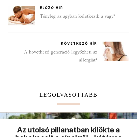
ELŐZŐ HÍR
Tényleg az agyban keletkezik a vágy?
KÖVETKEZŐ HÍR
A következő generáció legyőzheti az
allergiát?
LEGOLVASOTTABB
Az utolsó pillanatban kilökte a