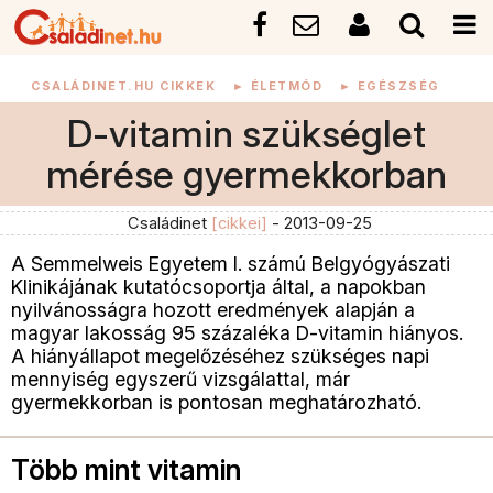
CSALÁDINET.HU CIKKEK
►
ÉLETMÓD
►
EGÉSZSÉG
D-vitamin szükséglet
mérése gyermekkorban
Családinet
[cikkei]
- 2013-09-25
A Semmelweis Egyetem I. számú Belgyógyászati
Klinikájának kutatócsoportja által, a napokban
nyilvánosságra hozott eredmények alapján a
magyar lakosság 95 százaléka D-vitamin hiányos.
A hiányállapot megelőzéséhez szükséges napi
mennyiség egyszerű vizsgálattal, már
gyermekkorban is pontosan meghatározható.
Több mint vitamin