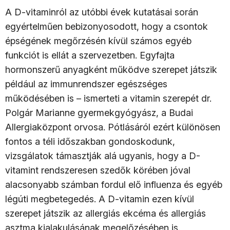
A D-vitaminról az utóbbi évek kutatásai során
egyértelműen bebizonyosodott, hogy a csontok
épségének megőrzésén kívül számos egyéb
funkciót is ellát a szervezetben. Egyfajta
hormonszerű anyagként működve szerepet játszik
például az immunrendszer egészséges
működésében is – ismerteti a vitamin szerepét dr.
Polgár Marianne gyermekgyógyász, a Budai
Allergiaközpont orvosa. Pótlásáról ezért különösen
fontos a téli időszakban gondoskodunk,
vizsgálatok támasztják alá ugyanis, hogy a D-
vitamint rendszeresen szedők körében jóval
alacsonyabb számban fordul elő influenza és egyéb
légúti megbetegedés. A D-vitamin ezen kívül
szerepet játszik az allergiás ekcéma és allergiás
asztma kialakulásának megelőzésében is.