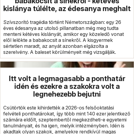
babakocsit a sínekről - kétéves
kislánya túlélte, az édesanya meghalt
Szívszorító tragédia történt Németországban: egy 26
éves édesanya az utolsó pillanatban még meg tudta
menteni kétéves kislányát, amikor egy közeledő vonat
elől lelökte a babakocsit a sínekről. A kisgyermek
sértetlen maradt, az anyát azonban elgázolta a
szerelvény. A baleset körülményeit még vizsgálják.
Itt volt a legmagasabb a ponthatár
idén és ezekre a szakokra volt a
legnehezebb bejutni
Csütörtök este kihirdették a 2026-os felsőoktatási
felvételi ponthatárokat, így több mint 140 ezer jelentkező
számára eldőlt, szeptembertől megkezdheti-e egyetemi
tanulmányait, és ha igen, melyik intézményben. Idén is
akadtak olyan szakok, amelyekre rendkívül magas