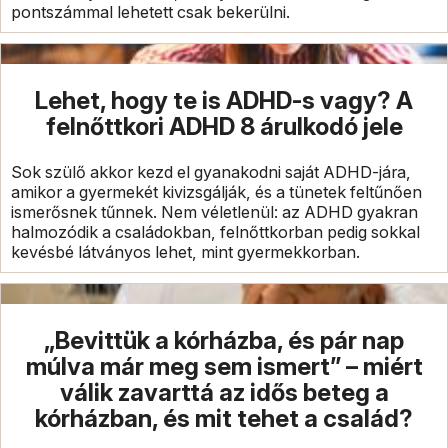
pontszámmal lehetett csak bekerülni.
Lehet, hogy te is ADHD-s vagy? A
felnőttkori ADHD 8 árulkodó jele
Sok szülő akkor kezd el gyanakodni saját ADHD-jára,
amikor a gyermekét kivizsgálják, és a tünetek feltűnően
ismerősnek tűnnek. Nem véletlenül: az ADHD gyakran
halmozódik a családokban, felnőttkorban pedig sokkal
kevésbé látványos lehet, mint gyermekkorban.
„Bevittük a kórházba, és pár nap
múlva már meg sem ismert” – miért
válik zavarttá az idős beteg a
kórházban, és mit tehet a család?