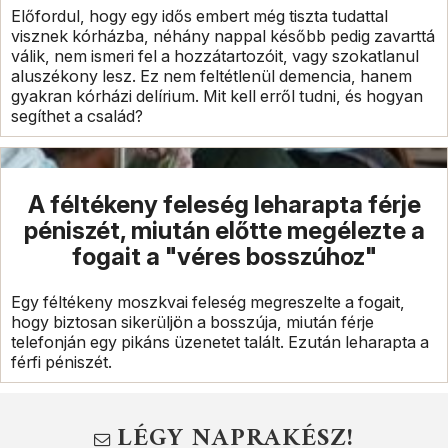
Előfordul, hogy egy idős embert még tiszta tudattal
visznek kórházba, néhány nappal később pedig zavarttá
válik, nem ismeri fel a hozzátartozóit, vagy szokatlanul
aluszékony lesz. Ez nem feltétlenül demencia, hanem
gyakran kórházi delírium. Mit kell erről tudni, és hogyan
segíthet a család?
A féltékeny feleség leharapta férje
péniszét, miután előtte megélezte a
fogait a "véres bosszúhoz"
Egy féltékeny moszkvai feleség megreszelte a fogait,
hogy biztosan sikerüljön a bosszúja, miután férje
telefonján egy pikáns üzenetet talált. Ezután leharapta a
férfi péniszét.
LÉGY NAPRAKÉSZ!