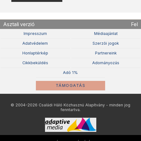
Asztali verzió
Fel
Impresszum
Médiaajánlat
Adatvédelem
Szerzõi jogok
Honlaptérkép
Partnereink
Cikkbeküldés
Adományozás
Adó 1%
TÁMOGATÁS
© 2004-2026 Családi Háló Közhasznú Alapítvány - minden jog
fenntartva.