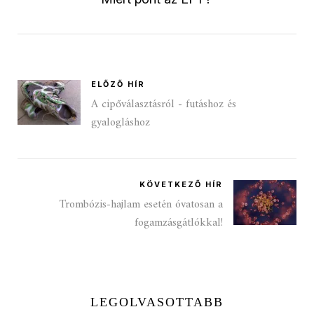
ELŐZŐ HÍR
A cipőválasztásról - futáshoz és
gyalogláshoz
KÖVETKEZŐ HÍR
Trombózis-hajlam esetén óvatosan a
fogamzásgátlókkal!
LEGOLVASOTTABB