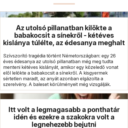
Az utolsó pillanatban kilökte a
babakocsit a sínekről - kétéves
kislánya túlélte, az édesanya meghalt
Szívszorító tragédia történt Németországban: egy 26
éves édesanya az utolsó pillanatban még meg tudta
menteni kétéves kislányát, amikor egy közeledő vonat
elől lelökte a babakocsit a sínekről. A kisgyermek
sértetlen maradt, az anyát azonban elgázolta a
szerelvény. A baleset körülményeit még vizsgálják.
Itt volt a legmagasabb a ponthatár
idén és ezekre a szakokra volt a
legnehezebb bejutni