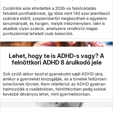
Csütörtök este kihirdették a 2026-os felsőoktatási
felvételi ponthatárokat, így több mint 140 ezer jelentkező
számára eldőlt, szeptembertől megkezdheti-e egyetemi
tanulmányait, és ha igen, melyik intézményben. Idén is
akadtak olyan szakok, amelyekre rendkívül magas
pontszámmal lehetett csak bekerülni.
Lehet, hogy te is ADHD-s vagy? A
felnőttkori ADHD 8 árulkodó jele
Sok szülő akkor kezd el gyanakodni saját ADHD-jára,
amikor a gyermekét kivizsgálják, és a tünetek feltűnően
ismerősnek tűnnek. Nem véletlenül: az ADHD gyakran
halmozódik a családokban, felnőttkorban pedig sokkal
kevésbé látványos lehet, mint gyermekkorban.