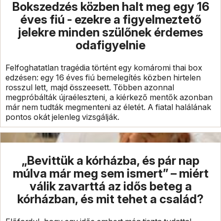
Bokszedzés közben halt meg egy 16
éves fiú - ezekre a figyelmeztető
jelekre minden szülőnek érdemes
odafigyelnie
Felfoghatatlan tragédia történt egy komáromi thai box
edzésen: egy 16 éves fiú bemelegítés közben hirtelen
rosszul lett, majd összeesett. Többen azonnal
megpróbálták újraéleszteni, a kiérkező mentők azonban
már nem tudták megmenteni az életét. A fiatal halálának
pontos okát jelenleg vizsgálják.
„Bevittük a kórházba, és pár nap
múlva már meg sem ismert” – miért
válik zavarttá az idős beteg a
kórházban, és mit tehet a család?