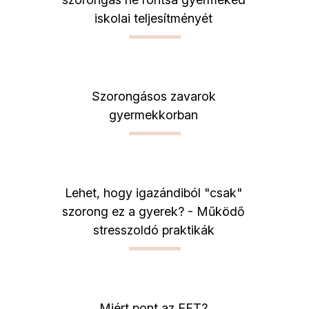
iskolai teljesítményét
Szorongásos zavarok
gyermekkorban
Lehet, hogy igazándiból "csak"
szorong ez a gyerek? - Működő
stresszoldó praktikák
Miért pont az EFT?