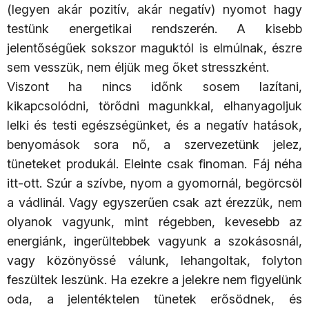
(legyen akár pozitív, akár negatív) nyomot hagy
testünk energetikai rendszerén. A kisebb
jelentőségűek sokszor maguktól is elmúlnak, észre
sem vesszük, nem éljük meg őket stresszként.
Viszont ha nincs időnk sosem lazítani,
kikapcsolódni, törődni magunkkal, elhanyagoljuk
lelki és testi egészségünket, és a negatív hatások,
benyomások sora nő, a szervezetünk jelez,
tüneteket produkál. Eleinte csak finoman. Fáj néha
itt-ott. Szúr a szívbe, nyom a gyomornál, begörcsöl
a vádlinál. Vagy egyszerűen csak azt érezzük, nem
olyanok vagyunk, mint régebben, kevesebb az
energiánk, ingerültebbek vagyunk a szokásosnál,
vagy közönyössé válunk, lehangoltak, folyton
feszültek leszünk. Ha ezekre a jelekre nem figyelünk
oda, a jelentéktelen tünetek erősödnek, és