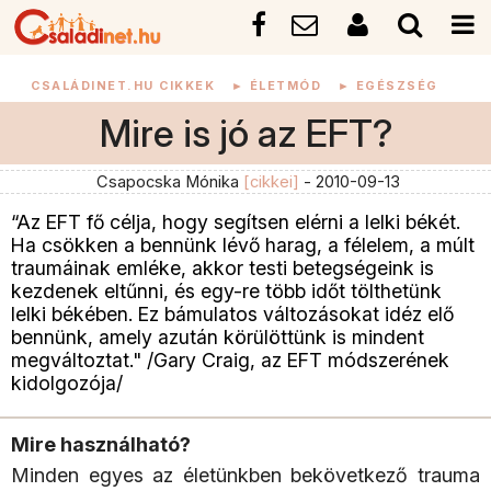
CSALÁDINET.HU CIKKEK
►
ÉLETMÓD
►
EGÉSZSÉG
Mire is jó az EFT?
Csapocska Mónika
[cikkei]
- 2010-09-13
“Az EFT fő célja, hogy segítsen elérni a lelki békét.
Ha csökken a bennünk lévő harag, a félelem, a múlt
traumáinak emléke, akkor testi betegségeink is
kezdenek eltűnni, és egy-re több időt tölthetünk
lelki békében. Ez bámulatos változásokat idéz elő
bennünk, amely azután körülöttünk is mindent
megváltoztat." /Gary Craig, az EFT módszerének
kidolgozója/
Mire használható?
Minden egyes az életünkben bekövetkező trauma