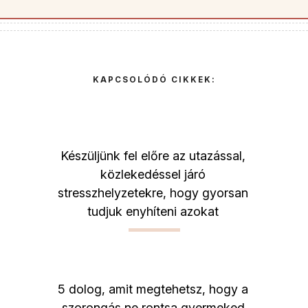
KAPCSOLÓDÓ CIKKEK:
Készüljünk fel előre az utazással,
közlekedéssel járó
stresszhelyzetekre, hogy gyorsan
tudjuk enyhíteni azokat
5 dolog, amit megtehetsz, hogy a
szorongás ne rontsa gyermeked