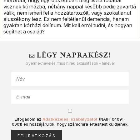
Előfordul, hogy egy idős embert még tiszta tudattal
visznek kórházba, néhány nappal később pedig zavarttá
válik, nem ismeri fel a hozzátartozóit, vagy szokatlanul
aluszékony lesz. Ez nem feltétlenül demencia, hanem
gyakran kórházi delírium. Mit kell erről tudni, és hogyan
segíthet a család?
LÉGY NAPRAKÉSZ!
Gyermeknevelés, friss hírek, aktualitások - hírlevél
Elfogadom az
Adatkezelési szabályzatot
(NAIH: 04091-
0001) és hozzájárulok, hogy számomra értesítést küldjenek.