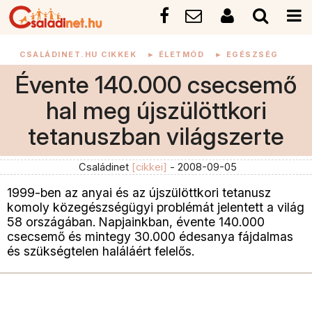
CSALÁDINET.HU CIKKEK
►
ÉLETMÓD
►
EGÉSZSÉG
Évente 140.000 csecsemő
hal meg újszülöttkori
tetanuszban világszerte
Családinet
[cikkei]
- 2008-09-05
1999-ben az anyai és az újszülöttkori tetanusz
komoly közegészségügyi problémát jelentett a világ
58 országában. Napjainkban, évente 140.000
csecsemő és mintegy 30.000 édesanya fájdalmas
és szükségtelen haláláért felelős.