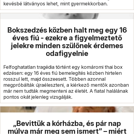
kevésbé látványos lehet, mint gyermekkorban.
Bokszedzés közben halt meg egy 16
éves fiú - ezekre a figyelmeztető
jelekre minden szülőnek érdemes
odafigyelnie
Felfoghatatlan tragédia történt egy komáromi thai box
edzésen: egy 16 éves fiú bemelegítés közben hirtelen
rosszul lett, majd összeesett. Többen azonnal
megpróbálták újraéleszteni, a kiérkező mentők azonban
már nem tudták megmenteni az életét. A fiatal halálának
pontos okát jelenleg vizsgálják.
„Bevittük a kórházba, és pár nap
múlva már meg sem ismert” – miért