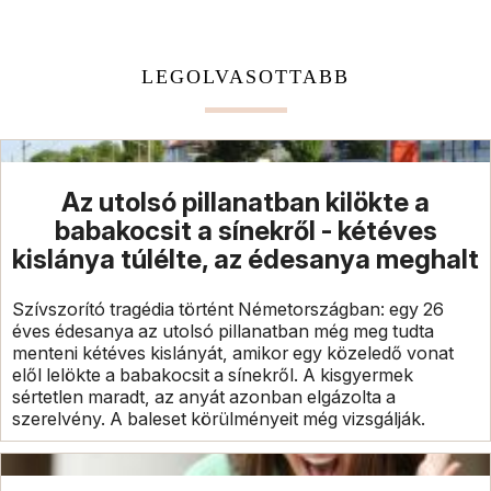
LEGOLVASOTTABB
Az utolsó pillanatban kilökte a
babakocsit a sínekről - kétéves
kislánya túlélte, az édesanya meghalt
Szívszorító tragédia történt Németországban: egy 26
éves édesanya az utolsó pillanatban még meg tudta
menteni kétéves kislányát, amikor egy közeledő vonat
elől lelökte a babakocsit a sínekről. A kisgyermek
sértetlen maradt, az anyát azonban elgázolta a
szerelvény. A baleset körülményeit még vizsgálják.