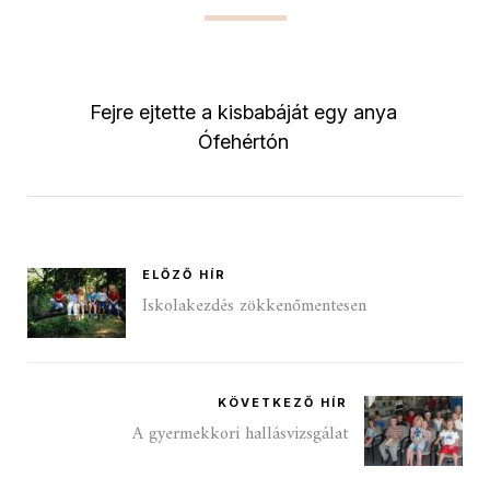
Fejre ejtette a kisbabáját egy anya
Ófehértón
ELŐZŐ HÍR
Iskolakezdés zökkenőmentesen
KÖVETKEZŐ HÍR
A gyermekkori hallásvizsgálat