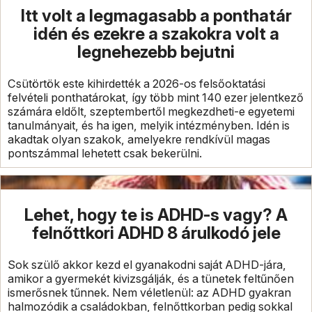
Itt volt a legmagasabb a ponthatár
idén és ezekre a szakokra volt a
legnehezebb bejutni
Csütörtök este kihirdették a 2026-os felsőoktatási
felvételi ponthatárokat, így több mint 140 ezer jelentkező
számára eldőlt, szeptembertől megkezdheti-e egyetemi
tanulmányait, és ha igen, melyik intézményben. Idén is
akadtak olyan szakok, amelyekre rendkívül magas
pontszámmal lehetett csak bekerülni.
Lehet, hogy te is ADHD-s vagy? A
felnőttkori ADHD 8 árulkodó jele
Sok szülő akkor kezd el gyanakodni saját ADHD-jára,
amikor a gyermekét kivizsgálják, és a tünetek feltűnően
ismerősnek tűnnek. Nem véletlenül: az ADHD gyakran
halmozódik a családokban, felnőttkorban pedig sokkal