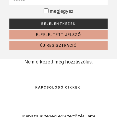
megjegyez
ELFELEJTETT JELSZÓ
ÚJ REGISZTRÁCIÓ
Nem érkezett még hozzászólás.
KAPCSOLÓDÓ CIKKEK:
Idehaza is terjed egy fertőzés, ami