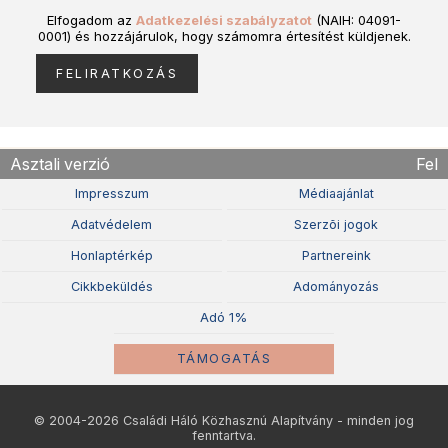
Elfogadom az
Adatkezelési szabályzatot
(NAIH: 04091-
0001) és hozzájárulok, hogy számomra értesítést küldjenek.
Asztali verzió
Fel
Impresszum
Médiaajánlat
Adatvédelem
Szerzõi jogok
Honlaptérkép
Partnereink
Cikkbeküldés
Adományozás
Adó 1%
TÁMOGATÁS
© 2004-2026 Családi Háló Közhasznú Alapítvány - minden jog
fenntartva.