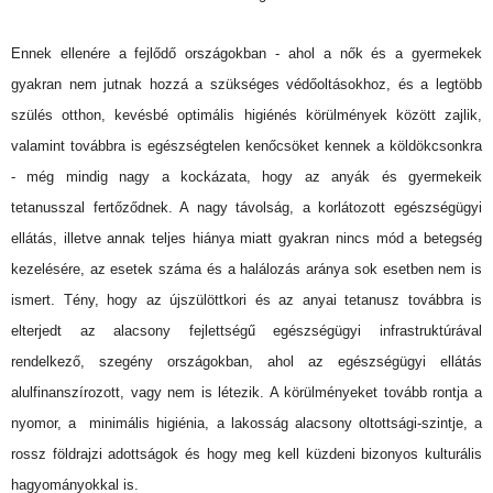
Ennek ellenére a fejlődő országokban - ahol a nők és a gyermekek
gyakran nem jutnak hozzá a szükséges védőoltásokhoz, és a legtöbb
szülés otthon, kevésbé optimális higiénés körülmények között zajlik,
valamint továbbra is egészségtelen kenőcsöket kennek a köldökcsonkra
- még mindig nagy a kockázata, hogy az anyák és gyermekeik
tetanusszal fertőződnek. A nagy távolság, a korlátozott egészségügyi
ellátás, illetve annak teljes hiánya miatt gyakran nincs mód a betegség
kezelésére, az esetek száma és a halálozás aránya sok esetben nem is
ismert. Tény, hogy az újszülöttkori és az anyai tetanusz továbbra is
elterjedt az alacsony fejlettségű egészségügyi infrastruktúrával
rendelkező, szegény országokban, ahol az egészségügyi ellátás
alulfinanszírozott, vagy nem is létezik. A körülményeket tovább rontja a
nyomor, a minimális higiénia, a lakosság alacsony oltottsági-szintje, a
rossz földrajzi adottságok és hogy meg kell küzdeni bizonyos kulturális
hagyományokkal is.