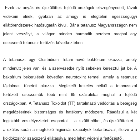
Ezek az anyák és újszülöttek fejlődő országok elszegényedett, távoli
vidékein élnek, gyakran az amúgy is elégtelen egészségügyi
ellátórendszerek hatósugarán kívül. Bár a tetanusz Magyarországon nem
jelent veszélyt, a világon minden harmadik percben meghal egy
csecsemő tetanusz fertőzés következtében.
A tetanuszt egy Clostridium Tetani nevű baktérium okozza, amely
mindenütt jelen van, és a szervezetbe nyílt sebeken keresztül jut be. A
baktérium bekerülését követően neurotoxint termel, amely a tetanusz
fájdalmas tüneteit okozza. Megfelelő kezelés nélkül a tetanusszal
fertőzött csecsemők több mint 95 százaléka meghal a fejlődő
országokban. A Tetanusz Toxoidot (TT) tartalmazó védőoltás a betegség
megelőzésének biztonságos és hatékony módszere. Ráadásul a két
leginkább veszélyeztetett csoportot – a szülő nőket, és újszülötteiket –
a szülés során a megfelelő higiéniás szabályok betartásával, illetve a a
köldökzsinór szakszerű ellátásával meg lehet védeni a fertőzéstől.