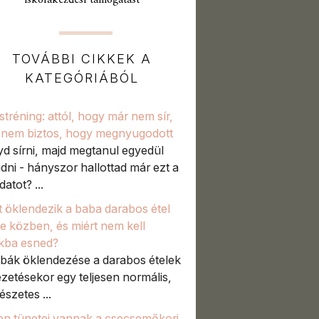
iskolakezdési támogatást
TOVÁBBI CIKKEK A
KATEGÓRIÁBÓL
stréning: attól, hogy már nem sír,
nem biztos, hogy megnyugodott
d sírni, majd megtanul egyedül
udni - hányszor hallottad már ezt a
atot? ...
t öklendezik a baba darabos étel
e közben, és miért nem kell
kba esned?
bák öklendezése a darabos ételek
zetésekor egy teljesen normális,
észetes ...
en tünetei vannak a csecsemőkori