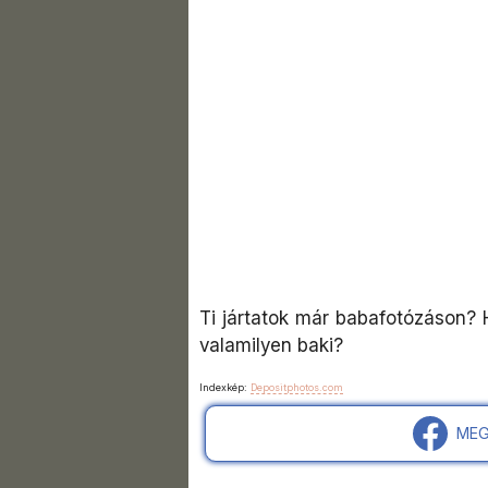
Ti jártatok már babafotózáson? 
valamilyen baki?
Indexkép:
Depositphotos.com
MEG