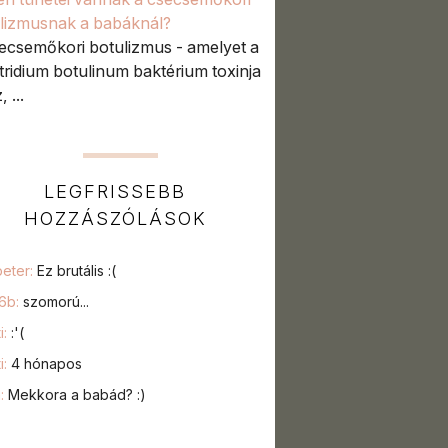
lizmusnak a babáknál?
ecsemőkori botulizmus - amelyet a
tridium botulinum baktérium toxinja
 ...
LEGFRISSEBB
HOZZÁSZÓLÁSOK
peter:
Ez brutális :(
76b:
szomorú...
i:
:'(
i:
4 hónapos
a:
Mekkora a babád? :)