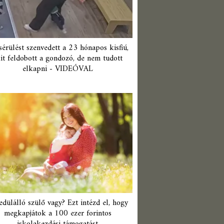
érülést szenvedett a 23 hónapos kisfiú,
it feldobott a gondozó, de nem tudott
elkapni - VIDEÓVAL
edülálló szülő vagy? Ezt intézd el, hogy
megkapjátok a 100 ezer forintos