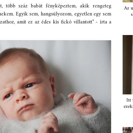
et, több száz babát fényképeztem, akik rengeteg
Az u
 nekem. Egyik sem, hangsúlyozom, egyetlen egy sem
s
thoz, amit ez az édes kis fickó villantott" - írta a
Itt
ezek