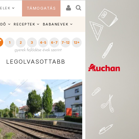
ELEK
TÁMOGATÁS
IDŐ
RECEPTEK
BABANEVEK
1
2
3
4-5
6-7
7-12
12+
LEGOLVASOTTABB