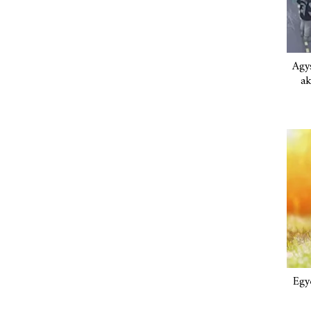
Agys
ak
Egy