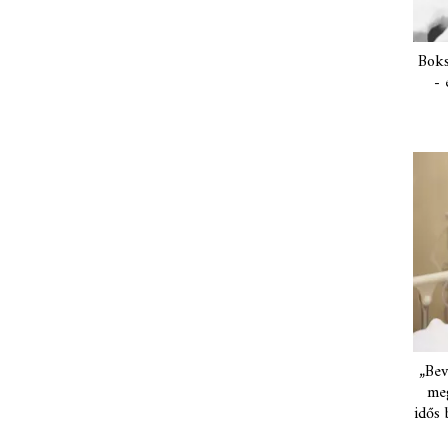
Boks
- 
„Bev
meg
idős 