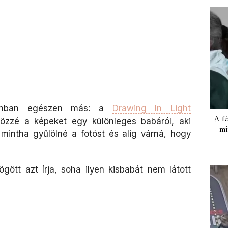
zonban egészen más: a
Drawing In Light
A fé
özzé a képeket egy különleges babáról, aki
mi
mintha gyűlölné a fotóst és alig várná, hogy
ött azt írja, soha ilyen kisbabát nem látott