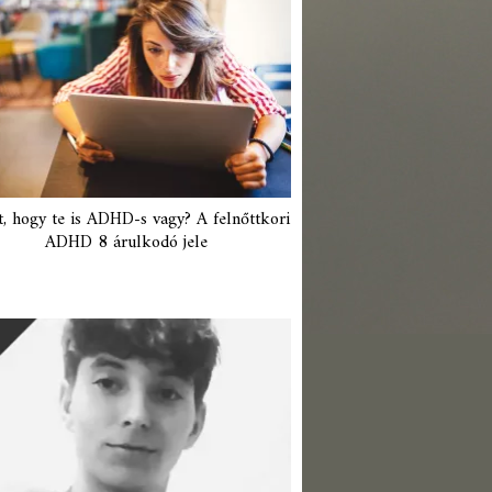
t, hogy te is ADHD-s vagy? A felnőttkori
ADHD 8 árulkodó jele