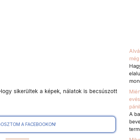
Alvá
még 
Hagy
elal
mond
Hogy sikerültek a képek, nálatok is becsúszott
Miér
evés
páni
A ba
beve
OSZTOM A FACEBOOKON!
term
Mily