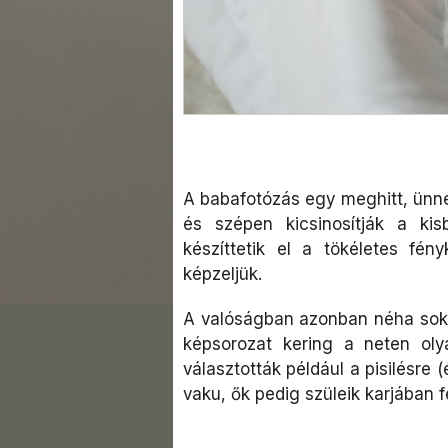
A babafotózás egy meghitt, ünne
és szépen kicsinosítják a kis
készíttetik el a tökéletes fén
képzeljük.
A valóságban azonban néha sokk
képsorozat kering a neten oly
választották például a pisilésre 
vaku, ők pedig szüleik karjában 