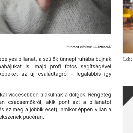
/Kiemelt képünk illusztráció/
Lehe
pélyes pillanat, a szülők ünnepi ruhába bújnak
babájukat is, majd profi fotós segítségével
yképeket az új családtagról - legalábbis így
al viccesebben alakulnak a dolgok. Rengeteg
an csecsemőkről, akik pont azt a pillanatot
(és ez még a jobbik eset), amikor éppen villan a
fekszenek pucéran.