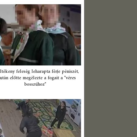
ltékeny feleség leharapta férje péniszét,
után előtte megélezte a fogait a "véres
bosszúhoz"