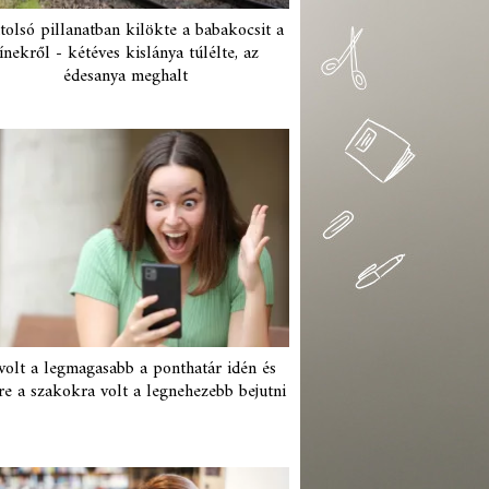
tolsó pillanatban kilökte a babakocsit a
ínekről - kétéves kislánya túlélte, az
édesanya meghalt
 volt a legmagasabb a ponthatár idén és
re a szakokra volt a legnehezebb bejutni