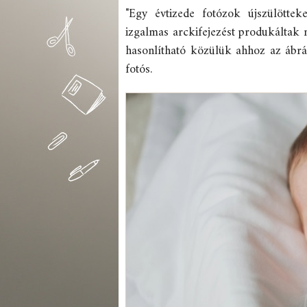
"Egy évtizede fotózok újszülöttek
izgalmas arckifejezést produkáltak
hasonlítható közülük ahhoz az ábráza
fotós.