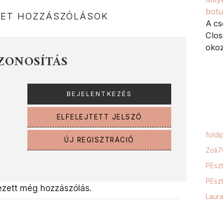
botu
NET HOZZÁSZÓLÁSOK
A cs
Clos
okoz,
ZONOSÍTÁS
ELFELEJTETT JELSZÓ
foldi
ÚJ REGISZTRÁCIÓ
Zoli
PEszt
PEszt
zett még hozzászólás.
Laur