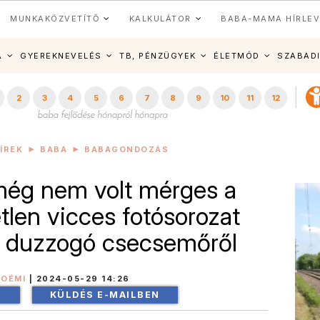
MUNKAKÖZVETÍTŐ
KALKULÁTOR
BABA-MAMA HÍRLEV
A
GYEREKNEVELÉS
TB, PÉNZÜGYEK
ÉLETMÓD
SZABAD
2
3
4
5
6
7
8
9
10
11
12
ÍREK
BABA
BABAGONDOZÁS
még nem volt mérges a
etlen vicces fotósorozat
y duzzogó csecsemőről
NOÉMI
|
2024-05-29 14:26
!
KÜLDÉS E-MAILBEN