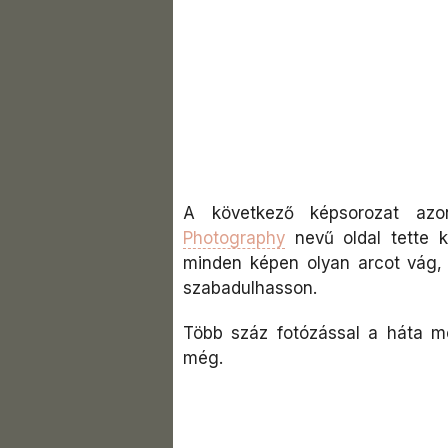
A következő képsorozat a
Photography
nevű oldal tette k
minden képen olyan arcot vág, 
szabadulhasson.
Több száz fotózással a háta mög
még.