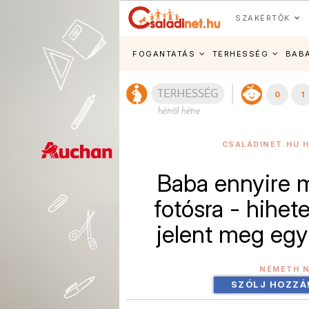
SZAKÉRTŐK
FOGANTATÁS
TERHESSÉG
BAB
0
1
CSALÁDINET.HU H
Baba ennyire 
fotósra - hihet
jelent meg eg
NÉMETH 
SZÓLJ HOZZÁ