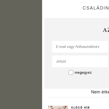
CSALÁDI
A
megjegyez
Nem érke
ELŐZŐ HÍR