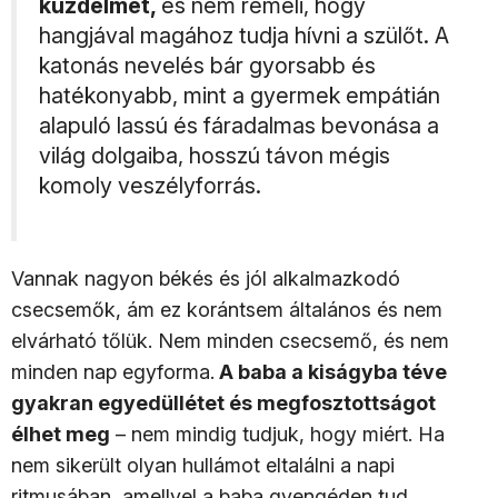
küzdelmet,
és nem reméli, hogy
hangjával magához tudja hívni a szülőt. A
katonás nevelés bár gyorsabb és
hatékonyabb, mint a gyermek empátián
alapuló lassú és fáradalmas bevonása a
világ dolgaiba, hosszú távon mégis
komoly veszélyforrás.
Vannak nagyon békés és jól alkalmazkodó
csecsemők, ám ez korántsem általános és nem
elvárható tőlük. Nem minden csecsemő, és nem
minden nap egyforma.
A baba a kiságyba téve
gyakran egyedüllétet és megfosztottságot
élhet meg
– nem mindig tudjuk, hogy miért. Ha
nem sikerült olyan hullámot eltalálni a napi
ritmusában, amellyel a baba gyengéden tud