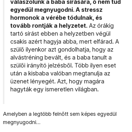
válaszolunk a baba sírására, ő nem tud
egyedül megnyugodni. A stressz
hormonok a vérébe tódulnak, és
tovább rontják a helyzetet.
Az órákig
tartó sírást ebben a helyzetben végül
csakis azért hagyja abba, mert elfárad. A
szülő ilyenkor azt gondolhatja, hogy az
alvástréning bevált, és a baba tanult a
szülői irányító jelzésből. Több ilyen eset
után a kisbaba valóban megtanulja az
üzenet lényegét. Azt, hogy magára
hagyták egy ismeretlen világban.
Amelyben a legtöbb felnőtt sem képes egyedül
megnyugodni…