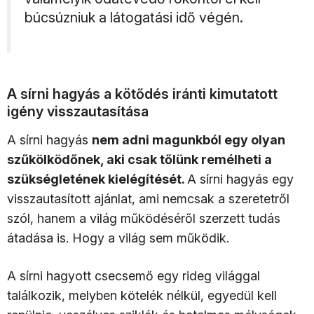
búcsúzniuk a látogatási idő végén.
A sírni hagyás a kötődés iránti kimutatott
igény visszautasítása
A sírni hagyás
nem adni magunkból egy olyan
szűkölködőnek, aki csak tőlünk remélheti a
szükségletének kielégítését.
A sírni hagyás egy
visszautasított ajánlat, ami nemcsak a szeretetről
szól, hanem a világ működéséről szerzett tudás
átadása is. Hogy a világ sem működik.
A sírni hagyott csecsemő egy rideg világgal
találkozik, melyben kötelék nélkül, egyedül kell