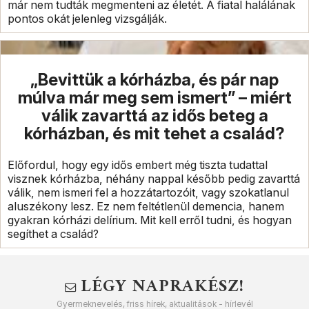
már nem tudták megmenteni az életét. A fiatal halálának
pontos okát jelenleg vizsgálják.
„Bevittük a kórházba, és pár nap
múlva már meg sem ismert” – miért
válik zavarttá az idős beteg a
kórházban, és mit tehet a család?
Előfordul, hogy egy idős embert még tiszta tudattal
visznek kórházba, néhány nappal később pedig zavarttá
válik, nem ismeri fel a hozzátartozóit, vagy szokatlanul
aluszékony lesz. Ez nem feltétlenül demencia, hanem
gyakran kórházi delírium. Mit kell erről tudni, és hogyan
segíthet a család?
LÉGY NAPRAKÉSZ!
Gyermeknevelés, friss hírek, aktualitások - hírlevél