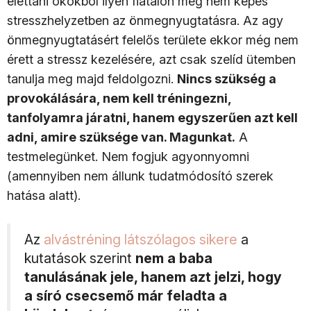
élettani okokból ilyen fiatalon még nem képes
stresszhelyzetben az önmegnyugtatásra. Az agy
önmegnyugtatásért felelős területe ekkor még nem
érett a stressz kezelésére, azt csak szelíd ütemben
tanulja meg majd feldolgozni.
Nincs szükség a
provokálására, nem kell tréningezni,
tanfolyamra járatni, hanem egyszerűen azt kell
adni, amire szüksége van. Magunkat.
A
testmelegünket. Nem fogjuk agyonnyomni
(amennyiben nem állunk tudatmódosító szerek
hatása alatt).
Az
alvástréning látszólagos sikere
a
kutatások szerint
nem a baba
tanulásának jele, hanem azt jelzi, hogy
a síró csecsemő már feladta a