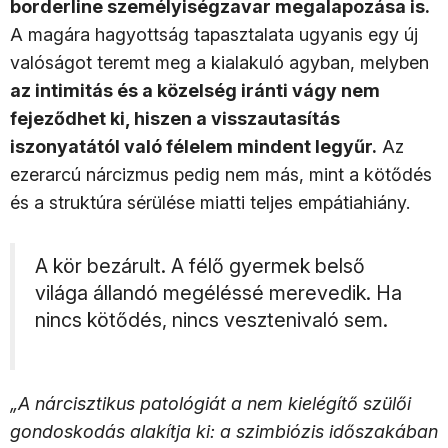
borderline személyiségzavar megalapozása is.
A magára hagyottság tapasztalata ugyanis egy új
valóságot teremt meg a kialakuló agyban, melyben
az intimitás és a közelség iránti vágy nem
fejeződhet ki, hiszen a visszautasítás
iszonyatától való félelem mindent legyűr.
Az
ezerarcú nárcizmus pedig nem más, mint a kötődés
és a struktúra sérülése miatti teljes empátiahiány.
A kör bezárult. A félő gyermek belső
világa állandó megéléssé merevedik. Ha
nincs kötődés, nincs vesztenivaló sem.
„A nárcisztikus patológiát a nem kielégítő szülői
gondoskodás alakítja ki: a szimbiózis időszakában