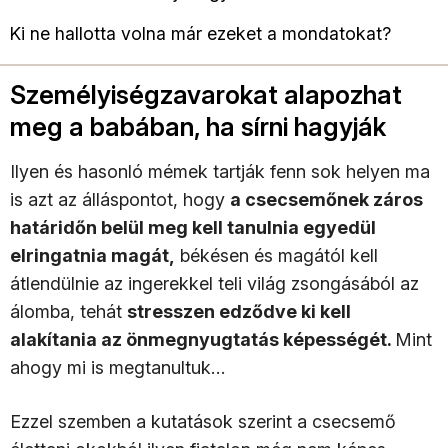
Ki ne hallotta volna már ezeket a mondatokat?
Személyiségzavarokat alapozhat
meg a babában, ha sírni hagyják
Ilyen és hasonló mémek tartják fenn sok helyen ma
is azt az álláspontot, hogy
a csecsemőnek záros
határidőn belül meg kell tanulnia egyedül
elringatnia magát,
békésen és magától kell
átlendülnie az ingerekkel teli világ zsongásából az
álomba, tehát
stresszen edződve ki kell
alakítania az önmegnyugtatás képességét.
Mint
ahogy mi is megtanultuk…
Ezzel szemben a kutatások szerint a csecsemő