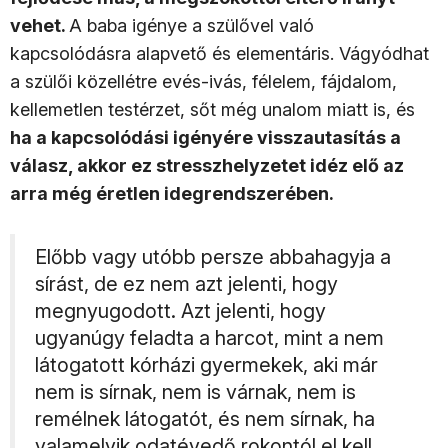
vehet.
A baba igénye a szülővel való
kapcsolódásra alapvető és elementáris. Vágyódhat
a szülői közellétre evés-ivás, félelem, fájdalom,
kellemetlen testérzet, sőt még unalom miatt is, és
ha a kapcsolódási igényére visszautasítás a
válasz, akkor ez stresszhelyzetet idéz elő az
arra még éretlen idegrendszerében.
Előbb vagy utóbb persze abbahagyja a
sírást, de ez nem azt jelenti, hogy
megnyugodott. Azt jelenti, hogy
ugyanúgy feladta a harcot, mint a nem
látogatott kórházi gyermekek, aki már
nem is sírnak, nem is várnak, nem is
remélnek látogatót, és nem sírnak, ha
valamelyik odatévedő rokontól el kell