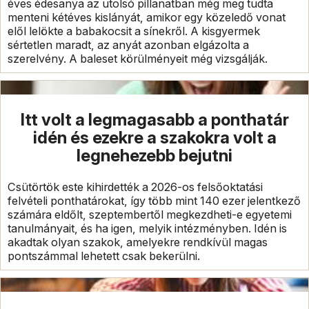
éves édesanya az utolsó pillanatban még meg tudta
menteni kétéves kislányát, amikor egy közeledő vonat
elől lelökte a babakocsit a sínekről. A kisgyermek
sértetlen maradt, az anyát azonban elgázolta a
szerelvény. A baleset körülményeit még vizsgálják.
Itt volt a legmagasabb a ponthatár
idén és ezekre a szakokra volt a
legnehezebb bejutni
Csütörtök este kihirdették a 2026-os felsőoktatási
felvételi ponthatárokat, így több mint 140 ezer jelentkező
számára eldőlt, szeptembertől megkezdheti-e egyetemi
tanulmányait, és ha igen, melyik intézményben. Idén is
akadtak olyan szakok, amelyekre rendkívül magas
pontszámmal lehetett csak bekerülni.