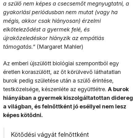
a szülő nem képes a csecsemőt megnyugtatni, a
gyakorlási periódusban nem mutat (vagy ha
mégis, akkor csak hiányosan) érzelmi
elköteleződést a gyermek felé, és
újraközeledéskor hiányzik az empátiás
támogatás.”
(Margaret Mahler)
Az emberi újszülött biológiai szempontból egy
éretlen koraszülött, az őt körülvevő láthatatlan
burok pedig születése után a szülő érintése,
testközelsége, készenléte az együttlétre.
A burok
hiányában a gyermek kiszolgáltatottan didereg
a világban, és felnőttként jó eséllyel nem lesz
képes kötődni.
Kötődési vágyát felnőttként