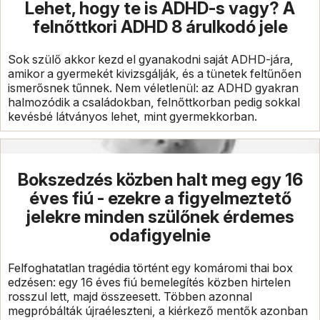
Lehet, hogy te is ADHD-s vagy? A
felnőttkori ADHD 8 árulkodó jele
Sok szülő akkor kezd el gyanakodni saját ADHD-jára,
amikor a gyermekét kivizsgálják, és a tünetek feltűnően
ismerősnek tűnnek. Nem véletlenül: az ADHD gyakran
halmozódik a családokban, felnőttkorban pedig sokkal
kevésbé látványos lehet, mint gyermekkorban.
Bokszedzés közben halt meg egy 16
éves fiú - ezekre a figyelmeztető
jelekre minden szülőnek érdemes
odafigyelnie
Felfoghatatlan tragédia történt egy komáromi thai box
edzésen: egy 16 éves fiú bemelegítés közben hirtelen
rosszul lett, majd összeesett. Többen azonnal
megpróbálták újraéleszteni, a kiérkező mentők azonban