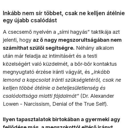
Inkább nem sír többet, csak ne kelljen átélnie
egy újabb csalódást
A csecsemő nyelvén a „sírni hagyás” taktikája azt
jelenti, hogy
az ő nagy megszorultságában nem
számíthat szülői segítségre.
Néhány alkalom
után már feladja az intimitásért és a testi
közelségért való küzdelmét, a bőr-bőr kontaktus
megnyugtató érzése iránti vágyát, és
„inkább
lemond a kapcsolat iránti szükségletéről, csak ne
kelljen többé átélnie a beteljesületlenség és
csalódottsága miatti fájdalmát”
(Dr. Alexander
Lowen - Narcissism, Denial of the True Self).
Ilyen tapasztalatok birtokában a gyermeki agy
fejlődése más, a megszokottól eltérő irányt