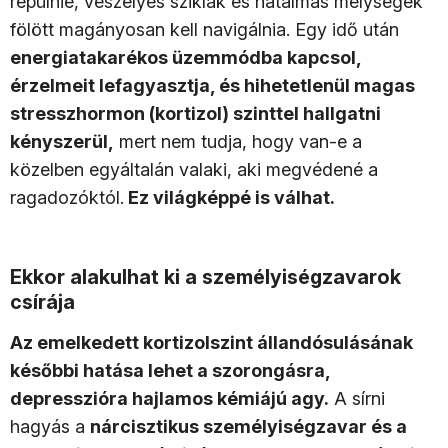
repülnie, veszélyes sziklák és hatalmas mélységek
fölött magányosan kell navigálnia. Egy idő után
energiatakarékos üzemmódba kapcsol,
érzelmeit lefagyasztja, és hihetetlenül magas
stresszhormon (kortizol) szinttel hallgatni
kényszerül,
mert nem tudja, hogy van-e a
közelben egyáltalán valaki, aki megvédené a
ragadozóktól.
Ez világképpé is válhat.
Ekkor alakulhat ki a személyiségzavarok
csírája
Az emelkedett kortizolszint állandósulásának
későbbi hatása lehet a szorongásra,
depresszióra hajlamos kémiájú agy.
A sírni
hagyás a
nárcisztikus személyiségzavar és a