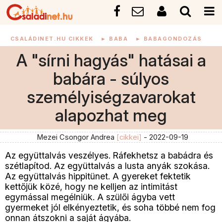
CSALÁDINET.HU CIKKEK
►
BABA
►
BABAGONDOZÁS
A "sírni hagyás" hatásai a
babára - súlyos
személyiségzavarokat
alapozhat meg
Mezei Csongor Andrea
[cikkei]
- 2022-09-19
Az együttalvás veszélyes. Ráfekhetsz a babádra és
szétlapítod. Az együttalvás a lusta anyák szokása.
Az együttalvás hippitünet. A gyereket fektetik
kettőjük közé, hogy ne kelljen az intimitást
egymással megélniük. A szülői ágyba vett
gyermeket jól elkényeztetik, és soha többé nem fog
onnan átszokni a saját ágyába.