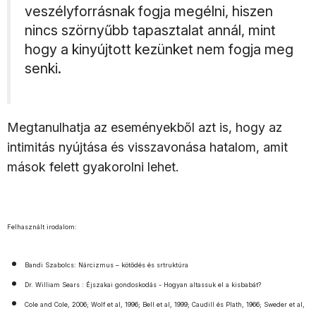
veszélyforrásnak fogja megélni, hiszen
nincs szörnyűbb tapasztalat annál, mint
hogy a kinyújtott kezünket nem fogja meg
senki.
Megtanulhatja az eseményekből azt is, hogy az
intimitás nyújtása és visszavonása hatalom, amit
mások felett gyakorolni lehet.
Felhasznált irodalom:
Bandi Szabolcs: Nárcizmus – kötődés és srtruktúra
Dr. William Sears : Éjszakai gondoskodás - Hogyan altassuk el a kisbabát?
Cole and Cole, 2006; Wolf et al, 1996; Bell et al, 1999; Caudill és Plath, 1966; Sweder et al,