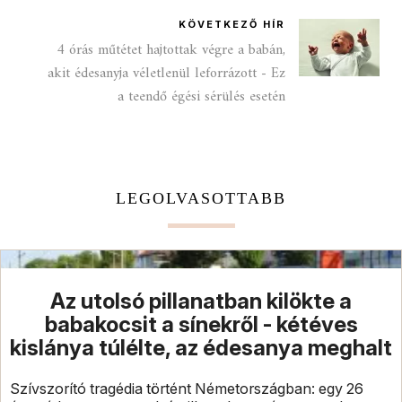
KÖVETKEZŐ HÍR
4 órás műtétet hajtottak végre a babán,
akit édesanyja véletlenül leforrázott - Ez
a teendő égési sérülés esetén
LEGOLVASOTTABB
Az utolsó pillanatban kilökte a
babakocsit a sínekről - kétéves
kislánya túlélte, az édesanya meghalt
Szívszorító tragédia történt Németországban: egy 26