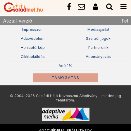
Asztali verzió
Fel
Impresszum
Médiaajánlat
Adatvédelem
Szerzõi jogok
Honlaptérkép
Partnereink
Cikkbeküldés
Adományozás
Adó 1%
TÁMOGATÁS
© 2004-2026 Családi Háló Közhasznú Alapítvány - minden jog
fenntartva.
ADATVÉDELMI BEÁLLÍTÁSOK