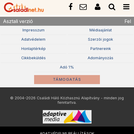
Asztali verzió
Fel
Impresszum
Médiaajánlat
Adatvédelem
Szerzõi jogok
Honlaptérkép
Partnereink
Cikkbeküldés
Adományozás
Adó 1%
TÁMOGATÁS
© 2004-2026 Családi Háló Közhasznú Alapítvány - minden jog
fenntartva.
ADATVÉDELMI BEÁLLÍTÁSOK