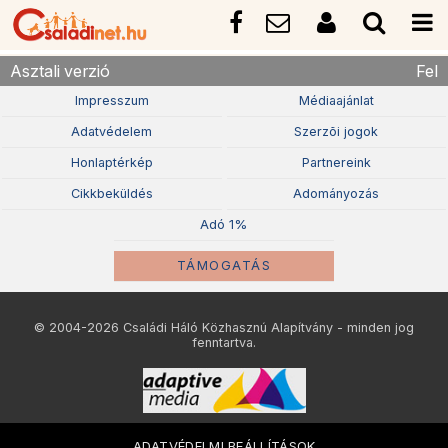
Asztali verzió
Fel
Impresszum
Médiaajánlat
Adatvédelem
Szerzõi jogok
Honlaptérkép
Partnereink
Cikkbeküldés
Adományozás
Adó 1%
TÁMOGATÁS
© 2004-2026 Családi Háló Közhasznú Alapítvány - minden jog
fenntartva.
ADATVÉDELMI BEÁLLÍTÁSOK