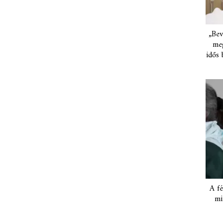
„Bev
meg
idős 
A fé
mi