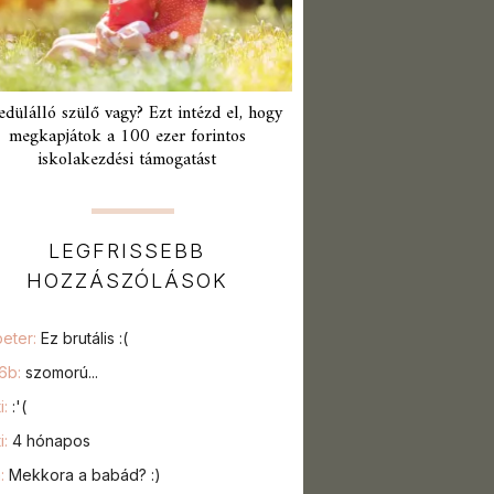
edülálló szülő vagy? Ezt intézd el, hogy
megkapjátok a 100 ezer forintos
iskolakezdési támogatást
LEGFRISSEBB
HOZZÁSZÓLÁSOK
peter:
Ez brutális :(
76b:
szomorú...
i:
:'(
i:
4 hónapos
a:
Mekkora a babád? :)