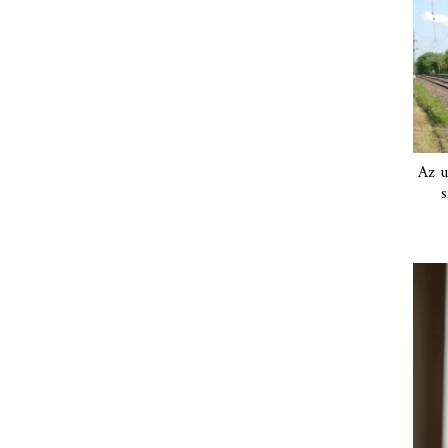
Az u
s