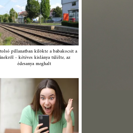
tolsó pillanatban kilökte a babakocsit a
ínekről - kétéves kislánya túlélte, az
édesanya meghalt