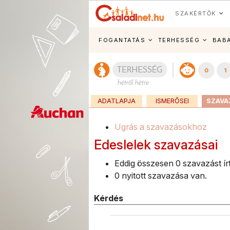
SZAKÉRTŐK
FOGANTATÁS
TERHESSÉG
BAB
0
1
ADATLAPJA
ISMERŐSEI
SZAVA
Ugrás a szavazásokhoz
Edeslelek szavazásai
Eddig összesen 0 szavazást írt
0 nyitott szavazása van.
Kérdés