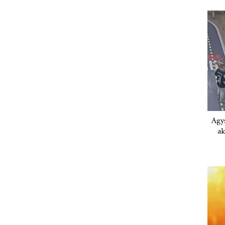
Agys
ak