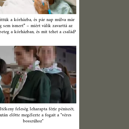
ittük a kórházba, és pár nap múlva már
 sem ismert” – miért válik zavarttá az
beteg a kórházban, és mit tehet a család?
ltékeny feleség leharapta férje péniszét,
után előtte megélezte a fogait a "véres
bosszúhoz"