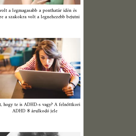
 volt a legmagasabb a ponthatár idén és
re a szakokra volt a legnehezebb bejutni
t, hogy te is ADHD-s vagy? A felnőttkori
ADHD 8 árulkodó jele