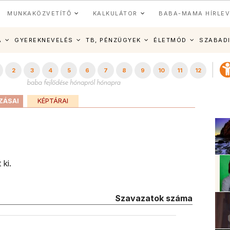
MUNKAKÖZVETÍTŐ
KALKULÁTOR
BABA-MAMA HÍRLEV
A
GYEREKNEVELÉS
TB, PÉNZÜGYEK
ÉLETMÓD
SZABAD
2
3
4
5
6
7
8
9
10
11
12
ZÁSAI
KÉPTÁRAI
 ki.
Szavazatok száma