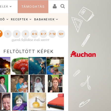
ELEK
TÁMOGATÁS
IDŐ
RECEPTEK
BABANEVEK
1
2
3
4-5
6-7
7-12
12+
FELTÖLTÖTT KÉPEK