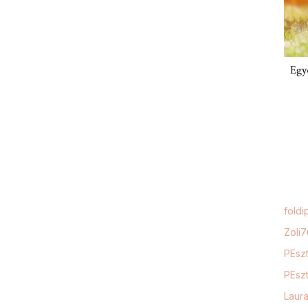
Egy
foldi
Zoli
PEszt
PEszt
Laur