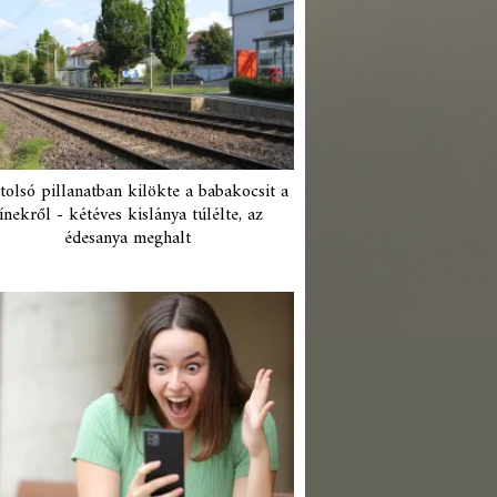
tolsó pillanatban kilökte a babakocsit a
ínekről - kétéves kislánya túlélte, az
édesanya meghalt