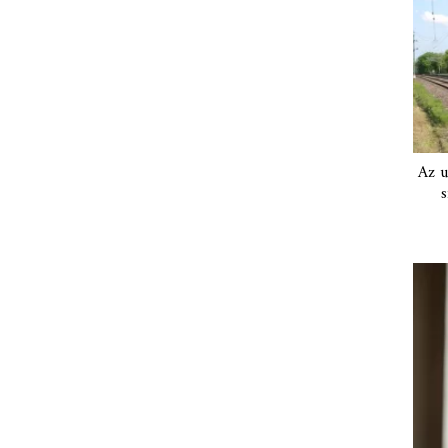
Az u
s