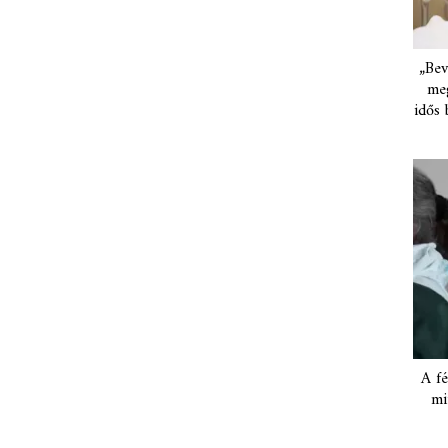
„Bev
meg
idős 
A fé
mi