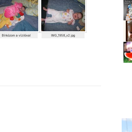
Bírkózom a vízilóval
IMG_1958_v2.jpg