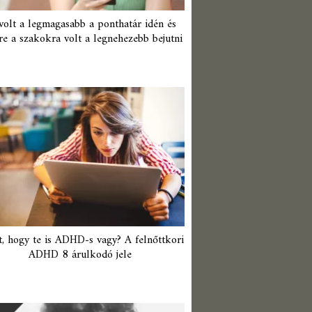
 volt a legmagasabb a ponthatár idén és
re a szakokra volt a legnehezebb bejutni
t, hogy te is ADHD-s vagy? A felnőttkori
ADHD 8 árulkodó jele