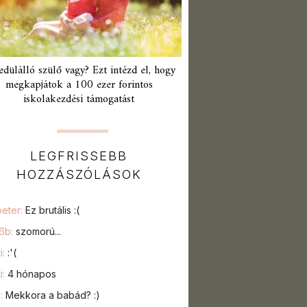
edülálló szülő vagy? Ezt intézd el, hogy
megkapjátok a 100 ezer forintos
iskolakezdési támogatást
LEGFRISSEBB
HOZZÁSZÓLÁSOK
peter:
Ez brutális :(
76b:
szomorú...
i:
:'(
i:
4 hónapos
a:
Mekkora a babád? :)