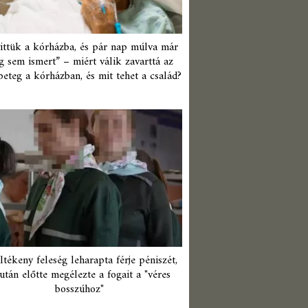
ittük a kórházba, és pár nap múlva már
 sem ismert” – miért válik zavarttá az
beteg a kórházban, és mit tehet a család?
ltékeny feleség leharapta férje péniszét,
után előtte megélezte a fogait a "véres
bosszúhoz"