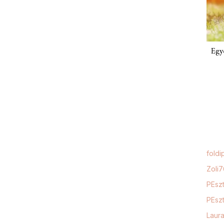
Egy
foldi
Zoli
PEszt
PEszt
Laur