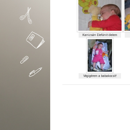
Kanizsán Elefánit ölelem
Végigérem a babakocsit!