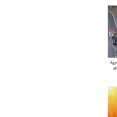
Agys
ak