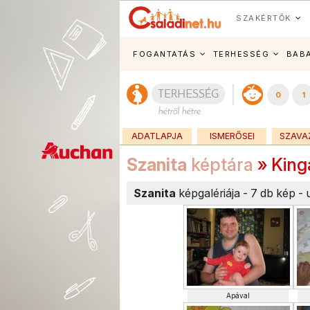
SZAKÉRTŐK
FOGANTATÁS
TERHESSÉG
BAB
0
1
ADATLAPJA
ISMERŐSEI
SZAVA
Szanita
képtára
» King
Szanita
képgalériája - 7 db kép - 
Apával