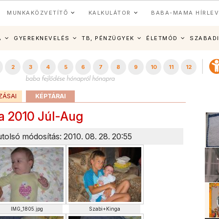
MUNKAKÖZVETÍTŐ
KALKULÁTOR
BABA-MAMA HÍRLEV
A
GYEREKNEVELÉS
TB, PÉNZÜGYEK
ÉLETMÓD
SZABAD
2
3
4
5
6
7
8
9
10
11
12
ZÁSAI
KÉPTÁRAI
a 2010 Júl-Aug
utolsó módosítás: 2010. 08. 28. 20:55
IMG_1805.jpg
Szabi+Kinga