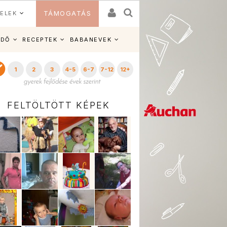
ELEK
TÁMOGATÁS
IDŐ
RECEPTEK
BABANEVEK
1
2
3
4-5
6-7
7-12
12+
FELTÖLTÖTT KÉPEK