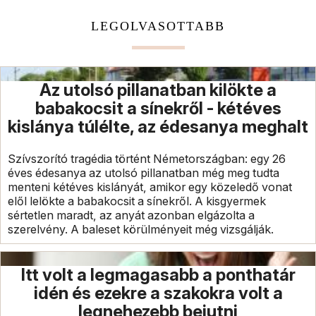
LEGOLVASOTTABB
Az utolsó pillanatban kilökte a
babakocsit a sínekről - kétéves
kislánya túlélte, az édesanya meghalt
Szívszorító tragédia történt Németországban: egy 26
éves édesanya az utolsó pillanatban még meg tudta
menteni kétéves kislányát, amikor egy közeledő vonat
elől lelökte a babakocsit a sínekről. A kisgyermek
sértetlen maradt, az anyát azonban elgázolta a
szerelvény. A baleset körülményeit még vizsgálják.
Itt volt a legmagasabb a ponthatár
idén és ezekre a szakokra volt a
legnehezebb bejutni