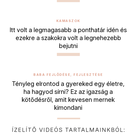
KAMASZOK
Itt volt a legmagasabb a ponthatár idén és
ezekre a szakokra volt a legnehezebb
bejutni
BABA FEJLŐDÉSE, FEJLESZTÉSE
Tényleg elrontod a gyereked egy életre,
ha hagyod sírni? Ez az igazság a
kötődésről, amit kevesen mernek
kimondani
ÍZELÍTŐ VIDEÓS TARTALMAINKBÓL: