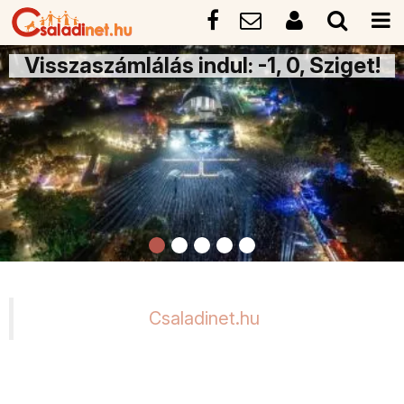
Visszaszámlálás indul: -1, 0, Sziget!
Csaladinet.hu