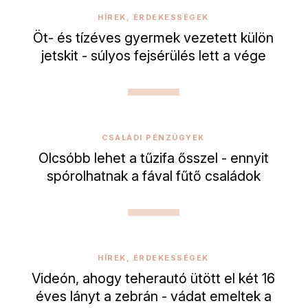
HÍREK, ÉRDEKESSÉGEK
Öt- és tízéves gyermek vezetett külön
jetskit - súlyos fejsérülés lett a vége
CSALÁDI PÉNZÜGYEK
Olcsóbb lehet a tűzifa ősszel - ennyit
spórolhatnak a fával fűtő családok
HÍREK, ÉRDEKESSÉGEK
Videón, ahogy teherautó ütött el két 16
éves lányt a zebrán - vádat emeltek a