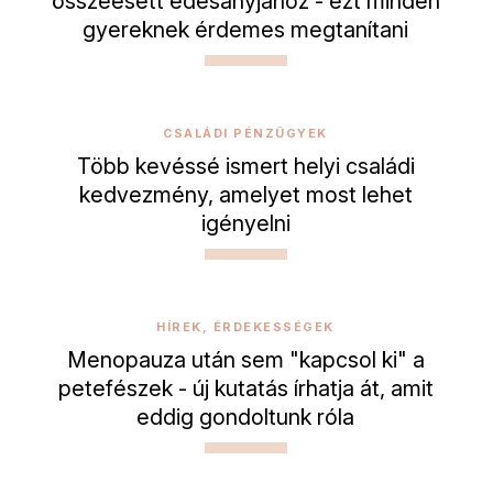
összeesett édesanyjához - ezt minden
gyereknek érdemes megtanítani
CSALÁDI PÉNZÜGYEK
Több kevéssé ismert helyi családi
kedvezmény, amelyet most lehet
igényelni
HÍREK, ÉRDEKESSÉGEK
Menopauza után sem "kapcsol ki" a
petefészek - új kutatás írhatja át, amit
eddig gondoltunk róla