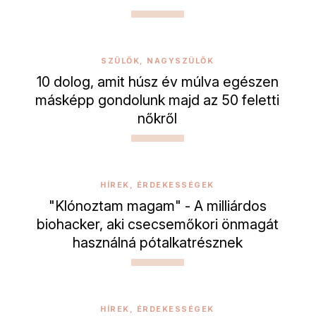
SZÜLŐK, NAGYSZÜLŐK
10 dolog, amit húsz év múlva egészen
másképp gondolunk majd az 50 feletti
nőkről
HÍREK, ÉRDEKESSÉGEK
"Klónoztam magam" - A milliárdos
biohacker, aki csecsemőkori önmagát
használná pótalkatrésznek
HÍREK, ÉRDEKESSÉGEK