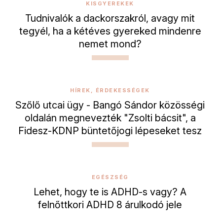
KISGYEREKEK
Tudnivalók a dackorszakról, avagy mit
tegyél, ha a kétéves gyereked mindenre
nemet mond?
HÍREK, ÉRDEKESSÉGEK
Szőlő utcai ügy - Bangó Sándor közösségi
oldalán megnevezték "Zsolti bácsit", a
Fidesz-KDNP büntetőjogi lépeseket tesz
EGÉSZSÉG
Lehet, hogy te is ADHD-s vagy? A
felnőttkori ADHD 8 árulkodó jele