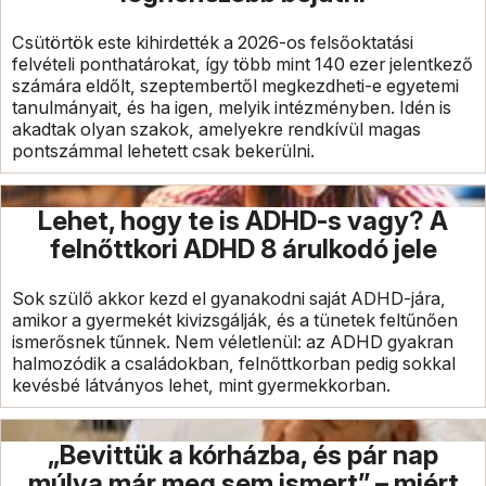
Csütörtök este kihirdették a 2026-os felsőoktatási
felvételi ponthatárokat, így több mint 140 ezer jelentkező
számára eldőlt, szeptembertől megkezdheti-e egyetemi
tanulmányait, és ha igen, melyik intézményben. Idén is
akadtak olyan szakok, amelyekre rendkívül magas
pontszámmal lehetett csak bekerülni.
Lehet, hogy te is ADHD-s vagy? A
felnőttkori ADHD 8 árulkodó jele
Sok szülő akkor kezd el gyanakodni saját ADHD-jára,
amikor a gyermekét kivizsgálják, és a tünetek feltűnően
ismerősnek tűnnek. Nem véletlenül: az ADHD gyakran
halmozódik a családokban, felnőttkorban pedig sokkal
kevésbé látványos lehet, mint gyermekkorban.
„Bevittük a kórházba, és pár nap
múlva már meg sem ismert” – miért