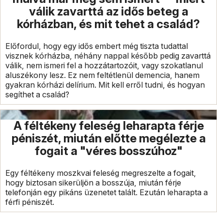
válik zavarttá az idős beteg a
kórházban, és mit tehet a család?
Előfordul, hogy egy idős embert még tiszta tudattal
visznek kórházba, néhány nappal később pedig zavarttá
válik, nem ismeri fel a hozzátartozóit, vagy szokatlanul
aluszékony lesz. Ez nem feltétlenül demencia, hanem
gyakran kórházi delírium. Mit kell erről tudni, és hogyan
segíthet a család?
A féltékeny feleség leharapta férje
péniszét, miután előtte megélezte a
fogait a "véres bosszúhoz"
Egy féltékeny moszkvai feleség megreszelte a fogait,
hogy biztosan sikerüljön a bosszúja, miután férje
telefonján egy pikáns üzenetet talált. Ezután leharapta a
férfi péniszét.