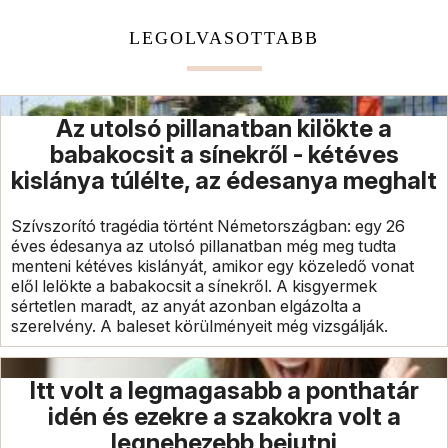
LEGOLVASOTTABB
Az utolsó pillanatban kilökte a
babakocsit a sínekről - kétéves
kislánya túlélte, az édesanya meghalt
Szívszorító tragédia történt Németországban: egy 26
éves édesanya az utolsó pillanatban még meg tudta
menteni kétéves kislányát, amikor egy közeledő vonat
elől lelökte a babakocsit a sínekről. A kisgyermek
sértetlen maradt, az anyát azonban elgázolta a
szerelvény. A baleset körülményeit még vizsgálják.
Itt volt a legmagasabb a ponthatár
idén és ezekre a szakokra volt a
legnehezebb bejutni