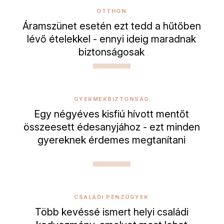
OTTHON
Áramszünet esetén ezt tedd a hűtőben
lévő ételekkel - ennyi ideig maradnak
biztonságosak
GYERMEKBIZTONSÁG
Egy négyéves kisfiú hívott mentőt
összeesett édesanyjához - ezt minden
gyereknek érdemes megtanítani
CSALÁDI PÉNZÜGYEK
Több kevéssé ismert helyi családi