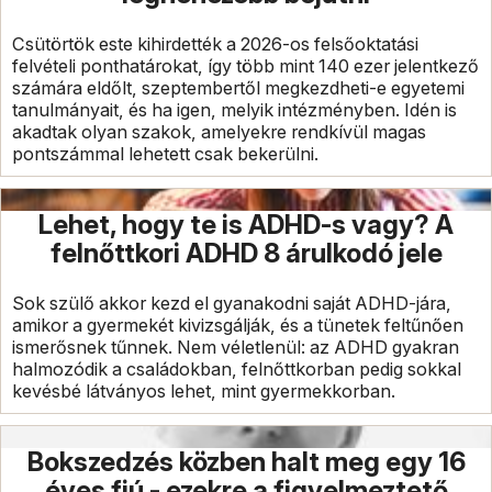
Csütörtök este kihirdették a 2026-os felsőoktatási
felvételi ponthatárokat, így több mint 140 ezer jelentkező
számára eldőlt, szeptembertől megkezdheti-e egyetemi
tanulmányait, és ha igen, melyik intézményben. Idén is
akadtak olyan szakok, amelyekre rendkívül magas
pontszámmal lehetett csak bekerülni.
Lehet, hogy te is ADHD-s vagy? A
felnőttkori ADHD 8 árulkodó jele
Sok szülő akkor kezd el gyanakodni saját ADHD-jára,
amikor a gyermekét kivizsgálják, és a tünetek feltűnően
ismerősnek tűnnek. Nem véletlenül: az ADHD gyakran
halmozódik a családokban, felnőttkorban pedig sokkal
kevésbé látványos lehet, mint gyermekkorban.
Bokszedzés közben halt meg egy 16
éves fiú - ezekre a figyelmeztető