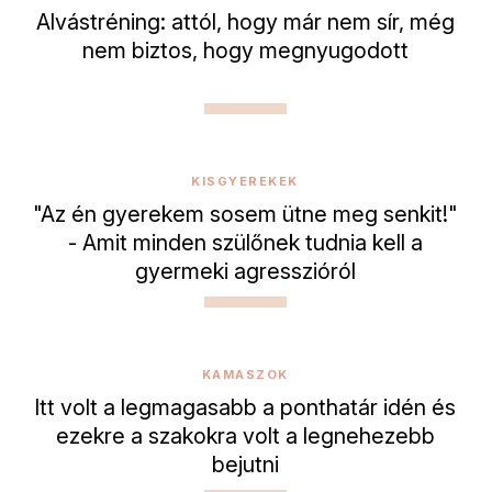
Alvástréning: attól, hogy már nem sír, még
nem biztos, hogy megnyugodott
KISGYEREKEK
"Az én gyerekem sosem ütne meg senkit!"
- Amit minden szülőnek tudnia kell a
gyermeki agresszióról
KAMASZOK
Itt volt a legmagasabb a ponthatár idén és
ezekre a szakokra volt a legnehezebb
bejutni