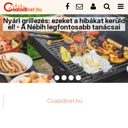
Nyári grillezés: ezeket a hibákat kerüld
el! - A Nébih legfontosabb tanácsai
Csaladinet.hu