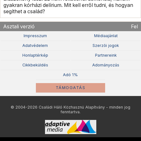
gyakran kórházi delírium. Mit kell erről tudni, és hogyan
segíthet a család?
Asztali verzió
Fel
Impresszum
Médiaajánlat
Adatvédelem
Szerzõi jogok
Honlaptérkép
Partnereink
Cikkbeküldés
Adományozás
Adó 1%
TÁMOGATÁS
© 2004-2026 Családi Háló Közhasznú Alapítvány - minden jog
fenntartva.