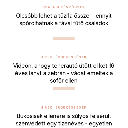
CSALÁDI PÉNZÜGYEK
Olcsóbb lehet a tűzifa ősszel - ennyit
spórolhatnak a fával fűtő családok
HÍREK, ÉRDEKESSÉGEK
Videón, ahogy teherautó ütött el két 16
éves lányt a zebrán - vádat emeltek a
sofőr ellen
HÍREK, ÉRDEKESSÉGEK
Bukósisak ellenére is súlyos fejsérült
szenvedett egy tizenéves - egyetlen