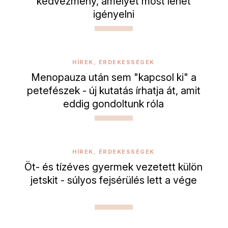
kedvezmény, amelyet most lehet
igényelni
HÍREK, ÉRDEKESSÉGEK
Menopauza után sem "kapcsol ki" a
petefészek - új kutatás írhatja át, amit
eddig gondoltunk róla
HÍREK, ÉRDEKESSÉGEK
Öt- és tízéves gyermek vezetett külön
jetskit - súlyos fejsérülés lett a vége