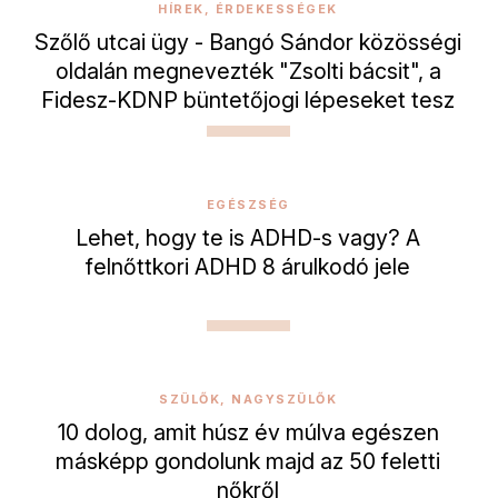
HÍREK, ÉRDEKESSÉGEK
Szőlő utcai ügy - Bangó Sándor közösségi
oldalán megnevezték "Zsolti bácsit", a
Fidesz-KDNP büntetőjogi lépeseket tesz
EGÉSZSÉG
Lehet, hogy te is ADHD-s vagy? A
felnőttkori ADHD 8 árulkodó jele
SZÜLŐK, NAGYSZÜLŐK
10 dolog, amit húsz év múlva egészen
másképp gondolunk majd az 50 feletti
nőkről