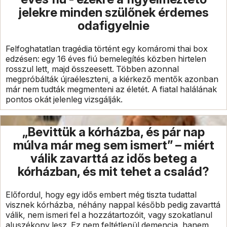
jelekre minden szülőnek érdemes
odafigyelnie
Felfoghatatlan tragédia történt egy komáromi thai box
edzésen: egy 16 éves fiú bemelegítés közben hirtelen
rosszul lett, majd összeesett. Többen azonnal
megpróbálták újraéleszteni, a kiérkező mentők azonban
már nem tudták megmenteni az életét. A fiatal halálának
pontos okát jelenleg vizsgálják.
„Bevittük a kórházba, és pár nap
múlva már meg sem ismert” – miért
válik zavarttá az idős beteg a
kórházban, és mit tehet a család?
Előfordul, hogy egy idős embert még tiszta tudattal
visznek kórházba, néhány nappal később pedig zavarttá
válik, nem ismeri fel a hozzátartozóit, vagy szokatlanul
aluszékony lesz. Ez nem feltétlenül demencia, hanem