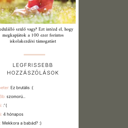
edülálló szülő vagy? Ezt intézd el, hogy
megkapjátok a 100 ezer forintos
iskolakezdési támogatást
LEGFRISSEBB
HOZZÁSZÓLÁSOK
peter:
Ez brutális :(
76b:
szomorú...
i:
:'(
i:
4 hónapos
a:
Mekkora a babád? :)