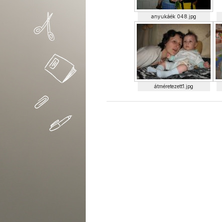
anyukáék 048.jpg
átméretezett1.jpg