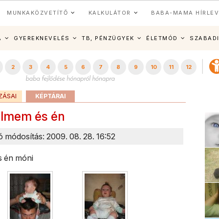
MUNKAKÖZVETÍTŐ
KALKULÁTOR
BABA-MAMA HÍRLEV
A
GYEREKNEVELÉS
TB, PÉNZÜGYEK
ÉLETMÓD
SZABAD
2
3
4
5
6
7
8
9
10
11
12
ZÁSAI
KÉPTÁRAI
elmem és én
só módosítás: 2009. 08. 28. 16:52
s én móni