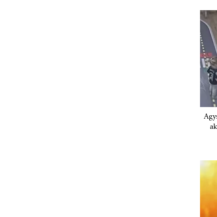
Agys
ak