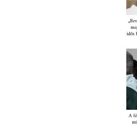
„Bev
meg
idős 
A fé
mi