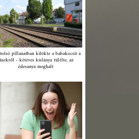
tolsó pillanatban kilökte a babakocsit a
ínekről - kétéves kislánya túlélte, az
édesanya meghalt