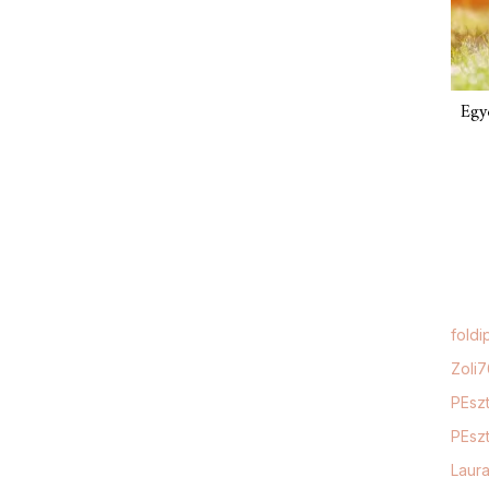
Egy
foldi
Zoli
PEszt
PEszt
Laur