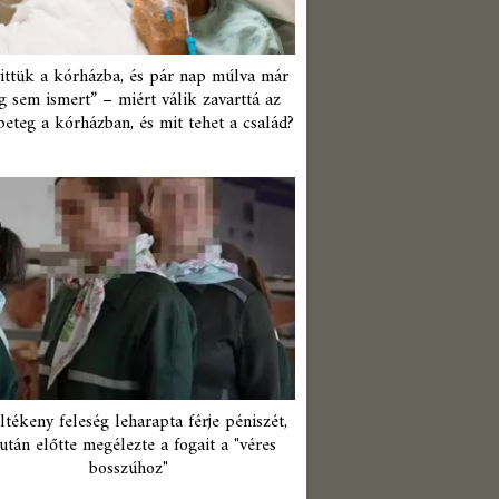
ittük a kórházba, és pár nap múlva már
 sem ismert” – miért válik zavarttá az
beteg a kórházban, és mit tehet a család?
ltékeny feleség leharapta férje péniszét,
után előtte megélezte a fogait a "véres
bosszúhoz"