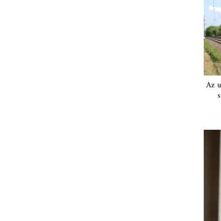
Az u
s