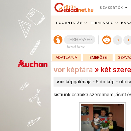
SZAKÉRTŐK
FOGANTATÁS
TERHESSÉG
BAB
0
1
ADATLAPJA
ISMERŐSEI
SZAVA
vor
képtára
» két szer
vor
képgalériája - 5 db kép - utol
kisfiunk csabika szerelmem jácint é