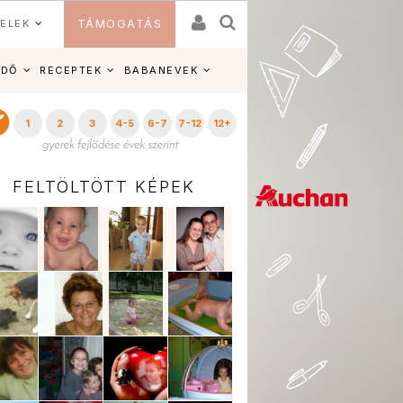
ELEK
TÁMOGATÁS
IDŐ
RECEPTEK
BABANEVEK
1
2
3
4-5
6-7
7-12
12+
FELTÖLTÖTT KÉPEK