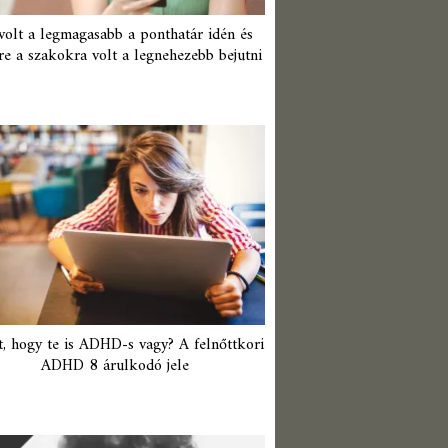
 volt a legmagasabb a ponthatár idén és
re a szakokra volt a legnehezebb bejutni
t, hogy te is ADHD-s vagy? A felnőttkori
ADHD 8 árulkodó jele