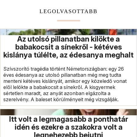
LEGOLVASOTTABB
Az utolsó pillanatban kilökte a
babakocsit a sínekről - kétéves
kislánya túlélte, az édesanya meghalt
Szívszorító tragédia történt Németországban: egy 26
éves édesanya az utolsó pillanatban még meg tudta
menteni kétéves kislányát, amikor egy közeledő vonat
elől lelökte a babakocsit a sínekről. A kisgyermek
sértetlen maradt, az anyát azonban elgázolta a
szerelvény. A baleset körülményeit még vizsgálják.
Itt volt a legmagasabb a ponthatár
idén és ezekre a szakokra volt a
legnehezebb bejutni