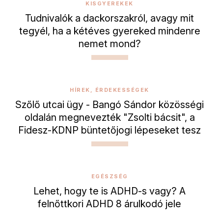
KISGYEREKEK
Tudnivalók a dackorszakról, avagy mit
tegyél, ha a kétéves gyereked mindenre
nemet mond?
HÍREK, ÉRDEKESSÉGEK
Szőlő utcai ügy - Bangó Sándor közösségi
oldalán megnevezték "Zsolti bácsit", a
Fidesz-KDNP büntetőjogi lépeseket tesz
EGÉSZSÉG
Lehet, hogy te is ADHD-s vagy? A
felnőttkori ADHD 8 árulkodó jele