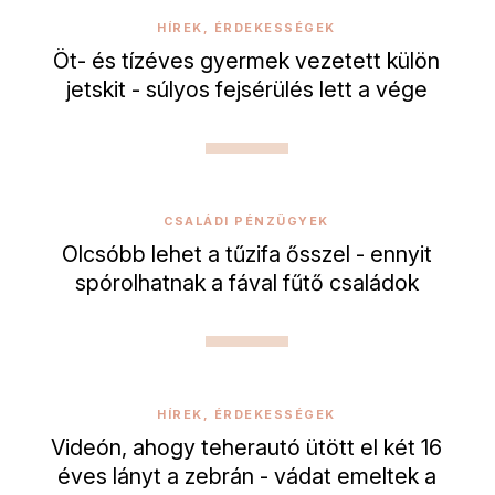
HÍREK, ÉRDEKESSÉGEK
Öt- és tízéves gyermek vezetett külön
jetskit - súlyos fejsérülés lett a vége
CSALÁDI PÉNZÜGYEK
Olcsóbb lehet a tűzifa ősszel - ennyit
spórolhatnak a fával fűtő családok
HÍREK, ÉRDEKESSÉGEK
Videón, ahogy teherautó ütött el két 16
éves lányt a zebrán - vádat emeltek a