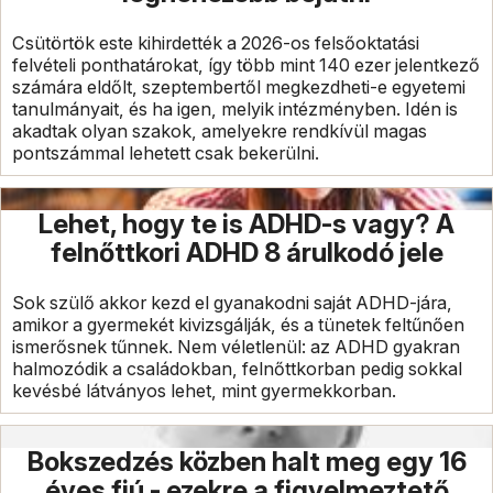
Csütörtök este kihirdették a 2026-os felsőoktatási
felvételi ponthatárokat, így több mint 140 ezer jelentkező
számára eldőlt, szeptembertől megkezdheti-e egyetemi
tanulmányait, és ha igen, melyik intézményben. Idén is
akadtak olyan szakok, amelyekre rendkívül magas
pontszámmal lehetett csak bekerülni.
Lehet, hogy te is ADHD-s vagy? A
felnőttkori ADHD 8 árulkodó jele
Sok szülő akkor kezd el gyanakodni saját ADHD-jára,
amikor a gyermekét kivizsgálják, és a tünetek feltűnően
ismerősnek tűnnek. Nem véletlenül: az ADHD gyakran
halmozódik a családokban, felnőttkorban pedig sokkal
kevésbé látványos lehet, mint gyermekkorban.
Bokszedzés közben halt meg egy 16
éves fiú - ezekre a figyelmeztető