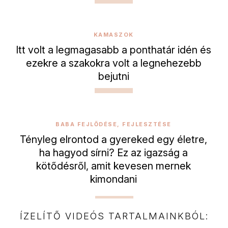
KAMASZOK
Itt volt a legmagasabb a ponthatár idén és
ezekre a szakokra volt a legnehezebb
bejutni
BABA FEJLŐDÉSE, FEJLESZTÉSE
Tényleg elrontod a gyereked egy életre,
ha hagyod sírni? Ez az igazság a
kötődésről, amit kevesen mernek
kimondani
ÍZELÍTŐ VIDEÓS TARTALMAINKBÓL: