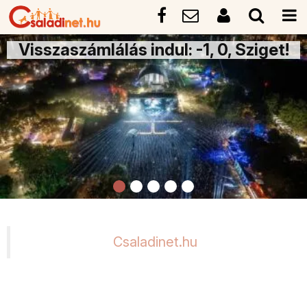
Visszaszámlálás indul: -1, 0, Sziget!
Csaladinet.hu