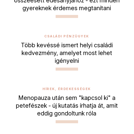
összeesett édesanyjához - ezt minden
gyereknek érdemes megtanítani
CSALÁDI PÉNZÜGYEK
Több kevéssé ismert helyi családi
kedvezmény, amelyet most lehet
igényelni
HÍREK, ÉRDEKESSÉGEK
Menopauza után sem "kapcsol ki" a
petefészek - új kutatás írhatja át, amit
eddig gondoltunk róla