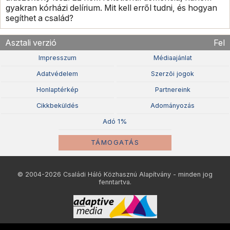
gyakran kórházi delírium. Mit kell erről tudni, és hogyan
segíthet a család?
Asztali verzió
Fel
Impresszum
Médiaajánlat
Adatvédelem
Szerzõi jogok
Honlaptérkép
Partnereink
Cikkbeküldés
Adományozás
Adó 1%
TÁMOGATÁS
© 2004-2026 Családi Háló Közhasznú Alapítvány - minden jog
fenntartva.