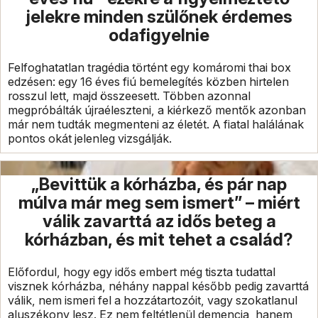
jelekre minden szülőnek érdemes
odafigyelnie
Felfoghatatlan tragédia történt egy komáromi thai box
edzésen: egy 16 éves fiú bemelegítés közben hirtelen
rosszul lett, majd összeesett. Többen azonnal
megpróbálták újraéleszteni, a kiérkező mentők azonban
már nem tudták megmenteni az életét. A fiatal halálának
pontos okát jelenleg vizsgálják.
„Bevittük a kórházba, és pár nap
múlva már meg sem ismert” – miért
válik zavarttá az idős beteg a
kórházban, és mit tehet a család?
Előfordul, hogy egy idős embert még tiszta tudattal
visznek kórházba, néhány nappal később pedig zavarttá
válik, nem ismeri fel a hozzátartozóit, vagy szokatlanul
aluszékony lesz. Ez nem feltétlenül demencia, hanem