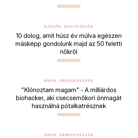
SZÜLŐK, NAGYSZÜLŐK
10 dolog, amit húsz év múlva egészen
másképp gondolunk majd az 50 feletti
nőkről
HÍREK, ÉRDEKESSÉGEK
"Klónoztam magam" - A milliárdos
biohacker, aki csecsemőkori önmagát
használná pótalkatrésznek
HÍREK, ÉRDEKESSÉGEK