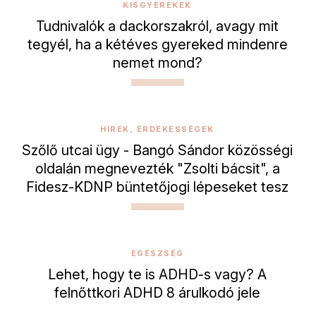
KISGYEREKEK
Tudnivalók a dackorszakról, avagy mit
tegyél, ha a kétéves gyereked mindenre
nemet mond?
HÍREK, ÉRDEKESSÉGEK
Szőlő utcai ügy - Bangó Sándor közösségi
oldalán megnevezték "Zsolti bácsit", a
Fidesz-KDNP büntetőjogi lépeseket tesz
EGÉSZSÉG
Lehet, hogy te is ADHD-s vagy? A
felnőttkori ADHD 8 árulkodó jele