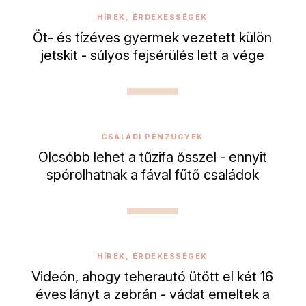
HÍREK, ÉRDEKESSÉGEK
Öt- és tízéves gyermek vezetett külön
jetskit - súlyos fejsérülés lett a vége
CSALÁDI PÉNZÜGYEK
Olcsóbb lehet a tűzifa ősszel - ennyit
spórolhatnak a fával fűtő családok
HÍREK, ÉRDEKESSÉGEK
Videón, ahogy teherautó ütött el két 16
éves lányt a zebrán - vádat emeltek a