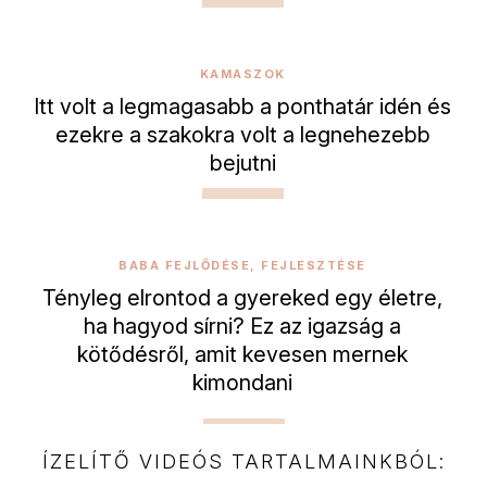
KAMASZOK
Itt volt a legmagasabb a ponthatár idén és
ezekre a szakokra volt a legnehezebb
bejutni
BABA FEJLŐDÉSE, FEJLESZTÉSE
Tényleg elrontod a gyereked egy életre,
ha hagyod sírni? Ez az igazság a
kötődésről, amit kevesen mernek
kimondani
ÍZELÍTŐ VIDEÓS TARTALMAINKBÓL: