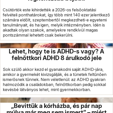
Csütörtök este kihirdették a 2026-os felsőoktatási
felvételi ponthatárokat, így több mint 140 ezer jelentkező
számára eldőlt, szeptembertől megkezdheti-e egyetemi
tanulmányait, és ha igen, melyik intézményben. Idén is
akadtak olyan szakok, amelyekre rendkívül magas
pontszámmal lehetett csak bekerülni.
Lehet, hogy te is ADHD-s vagy? A
felnőttkori ADHD 8 árulkodó jele
Sok szülő akkor kezd el gyanakodni saját ADHD-jára,
amikor a gyermekét kivizsgálják, és a tünetek feltűnően
ismerősnek tűnnek. Nem véletlenül: az ADHD gyakran
halmozódik a családokban, felnőttkorban pedig sokkal
kevésbé látványos lehet, mint gyermekkorban.
„Bevittük a kórházba, és pár nap
múlva már meg sem ismert” – miért