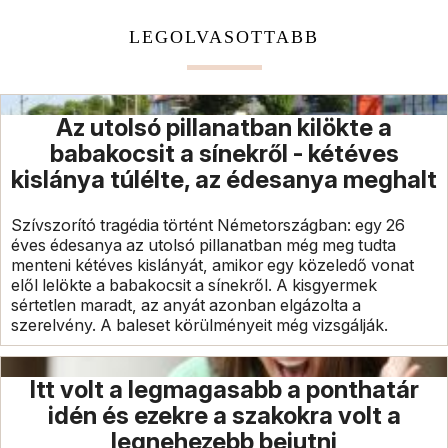
LEGOLVASOTTABB
Az utolsó pillanatban kilökte a
babakocsit a sínekről - kétéves
kislánya túlélte, az édesanya meghalt
Szívszorító tragédia történt Németországban: egy 26
éves édesanya az utolsó pillanatban még meg tudta
menteni kétéves kislányát, amikor egy közeledő vonat
elől lelökte a babakocsit a sínekről. A kisgyermek
sértetlen maradt, az anyát azonban elgázolta a
szerelvény. A baleset körülményeit még vizsgálják.
Itt volt a legmagasabb a ponthatár
idén és ezekre a szakokra volt a
legnehezebb bejutni