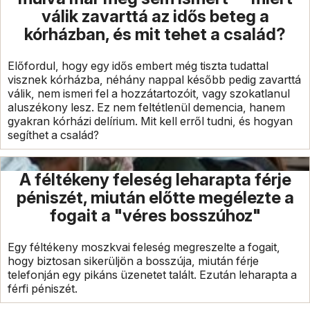
válik zavarttá az idős beteg a
kórházban, és mit tehet a család?
Előfordul, hogy egy idős embert még tiszta tudattal
visznek kórházba, néhány nappal később pedig zavarttá
válik, nem ismeri fel a hozzátartozóit, vagy szokatlanul
aluszékony lesz. Ez nem feltétlenül demencia, hanem
gyakran kórházi delírium. Mit kell erről tudni, és hogyan
segíthet a család?
A féltékeny feleség leharapta férje
péniszét, miután előtte megélezte a
fogait a "véres bosszúhoz"
Egy féltékeny moszkvai feleség megreszelte a fogait,
hogy biztosan sikerüljön a bosszúja, miután férje
telefonján egy pikáns üzenetet talált. Ezután leharapta a
férfi péniszét.