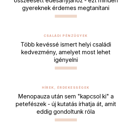
összeesett édesanyjához - ezt minden
gyereknek érdemes megtanítani
CSALÁDI PÉNZÜGYEK
Több kevéssé ismert helyi családi
kedvezmény, amelyet most lehet
igényelni
HÍREK, ÉRDEKESSÉGEK
Menopauza után sem "kapcsol ki" a
petefészek - új kutatás írhatja át, amit
eddig gondoltunk róla