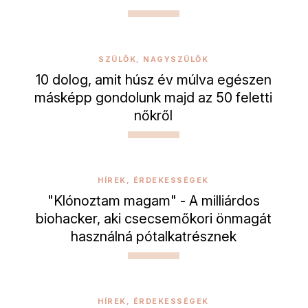
SZÜLŐK, NAGYSZÜLŐK
10 dolog, amit húsz év múlva egészen
másképp gondolunk majd az 50 feletti
nőkről
HÍREK, ÉRDEKESSÉGEK
"Klónoztam magam" - A milliárdos
biohacker, aki csecsemőkori önmagát
használná pótalkatrésznek
HÍREK, ÉRDEKESSÉGEK