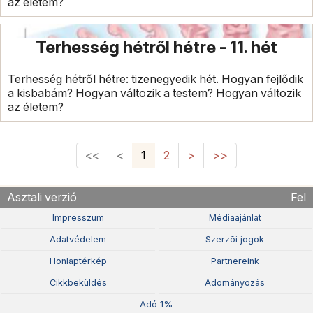
az életem?
Terhesség hétről hétre - 11. hét
Terhesség hétről hétre: tizenegyedik hét. Hogyan fejlődik
a kisbabám? Hogyan változik a testem? Hogyan változik
az életem?
<<
<
1
2
>
>>
Asztali verzió
Fel
Impresszum
Médiaajánlat
Adatvédelem
Szerzõi jogok
Honlaptérkép
Partnereink
Cikkbeküldés
Adományozás
Adó 1%