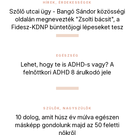
HÍREK, ÉRDEKESSÉGEK
Szőlő utcai ügy - Bangó Sándor közösségi
oldalán megnevezték "Zsolti bácsit", a
Fidesz-KDNP büntetőjogi lépeseket tesz
EGÉSZSÉG
Lehet, hogy te is ADHD-s vagy? A
felnőttkori ADHD 8 árulkodó jele
SZÜLŐK, NAGYSZÜLŐK
10 dolog, amit húsz év múlva egészen
másképp gondolunk majd az 50 feletti
nőkről