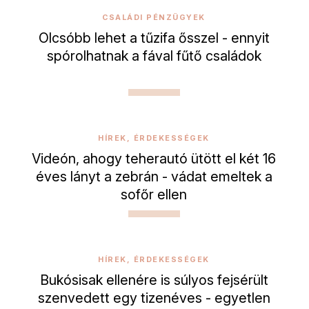
CSALÁDI PÉNZÜGYEK
Olcsóbb lehet a tűzifa ősszel - ennyit
spórolhatnak a fával fűtő családok
HÍREK, ÉRDEKESSÉGEK
Videón, ahogy teherautó ütött el két 16
éves lányt a zebrán - vádat emeltek a
sofőr ellen
HÍREK, ÉRDEKESSÉGEK
Bukósisak ellenére is súlyos fejsérült
szenvedett egy tizenéves - egyetlen