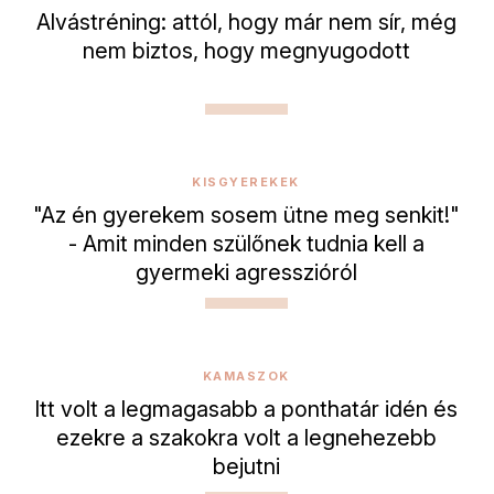
Alvástréning: attól, hogy már nem sír, még
nem biztos, hogy megnyugodott
KISGYEREKEK
"Az én gyerekem sosem ütne meg senkit!"
- Amit minden szülőnek tudnia kell a
gyermeki agresszióról
KAMASZOK
Itt volt a legmagasabb a ponthatár idén és
ezekre a szakokra volt a legnehezebb
bejutni