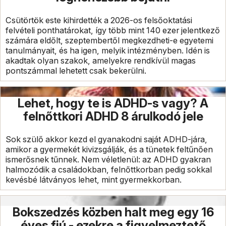
Csütörtök este kihirdették a 2026-os felsőoktatási
felvételi ponthatárokat, így több mint 140 ezer jelentkező
számára eldőlt, szeptembertől megkezdheti-e egyetemi
tanulmányait, és ha igen, melyik intézményben. Idén is
akadtak olyan szakok, amelyekre rendkívül magas
pontszámmal lehetett csak bekerülni.
Lehet, hogy te is ADHD-s vagy? A
felnőttkori ADHD 8 árulkodó jele
Sok szülő akkor kezd el gyanakodni saját ADHD-jára,
amikor a gyermekét kivizsgálják, és a tünetek feltűnően
ismerősnek tűnnek. Nem véletlenül: az ADHD gyakran
halmozódik a családokban, felnőttkorban pedig sokkal
kevésbé látványos lehet, mint gyermekkorban.
Bokszedzés közben halt meg egy 16
éves fiú - ezekre a figyelmeztető