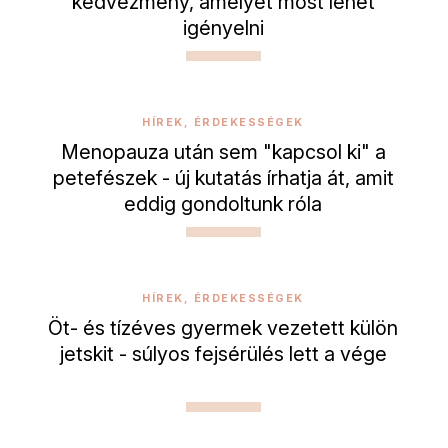
kedvezmény, amelyet most lehet
igényelni
HÍREK, ÉRDEKESSÉGEK
Menopauza után sem "kapcsol ki" a
petefészek - új kutatás írhatja át, amit
eddig gondoltunk róla
HÍREK, ÉRDEKESSÉGEK
Öt- és tízéves gyermek vezetett külön
jetskit - súlyos fejsérülés lett a vége