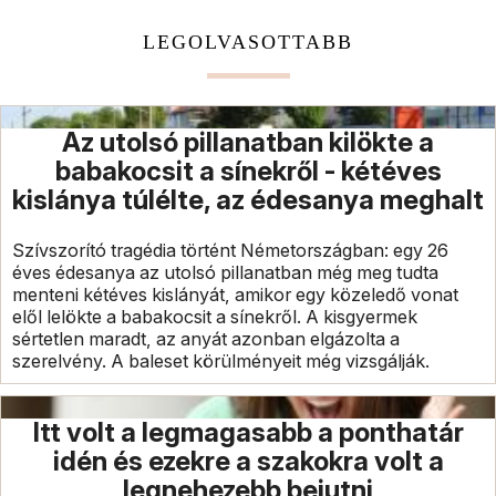
LEGOLVASOTTABB
Az utolsó pillanatban kilökte a
babakocsit a sínekről - kétéves
kislánya túlélte, az édesanya meghalt
Szívszorító tragédia történt Németországban: egy 26
éves édesanya az utolsó pillanatban még meg tudta
menteni kétéves kislányát, amikor egy közeledő vonat
elől lelökte a babakocsit a sínekről. A kisgyermek
sértetlen maradt, az anyát azonban elgázolta a
szerelvény. A baleset körülményeit még vizsgálják.
Itt volt a legmagasabb a ponthatár
idén és ezekre a szakokra volt a
legnehezebb bejutni