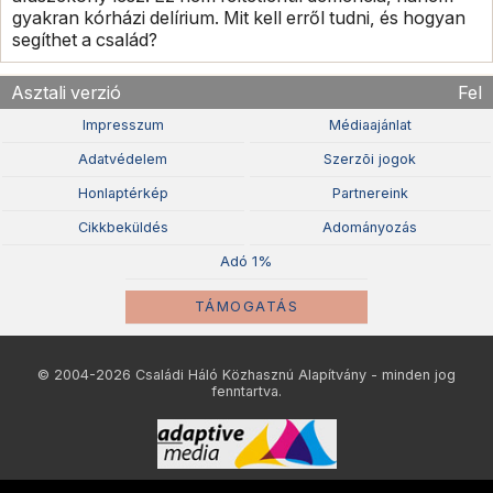
gyakran kórházi delírium. Mit kell erről tudni, és hogyan
segíthet a család?
Asztali verzió
Fel
Impresszum
Médiaajánlat
Adatvédelem
Szerzõi jogok
Honlaptérkép
Partnereink
Cikkbeküldés
Adományozás
Adó 1%
TÁMOGATÁS
© 2004-2026 Családi Háló Közhasznú Alapítvány - minden jog
fenntartva.