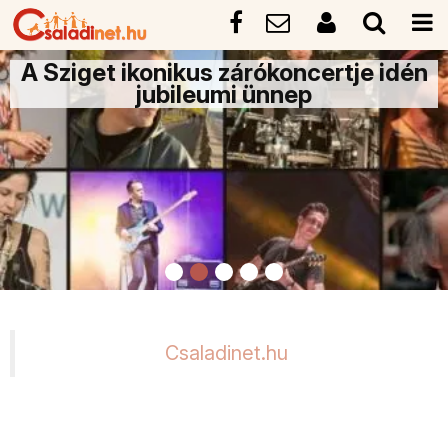
A Sziget ikonikus zárókoncertje idén
jubileumi ünnep
Csaladinet.hu