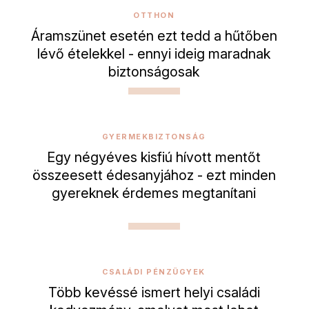
OTTHON
Áramszünet esetén ezt tedd a hűtőben
lévő ételekkel - ennyi ideig maradnak
biztonságosak
GYERMEKBIZTONSÁG
Egy négyéves kisfiú hívott mentőt
összeesett édesanyjához - ezt minden
gyereknek érdemes megtanítani
CSALÁDI PÉNZÜGYEK
Több kevéssé ismert helyi családi