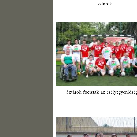
sztárok
Sztárok fociztak az esélyegyenlősé