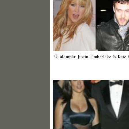
Új álompár: Justin Timberlake és Kate