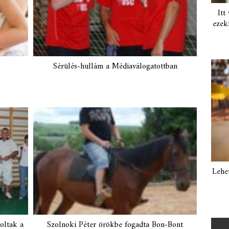
Itt
ezek
Sérülés-hullám a Médiaválogatottban
Lehe
oltak a
Szolnoki Péter örökbe fogadta Bon-Bont