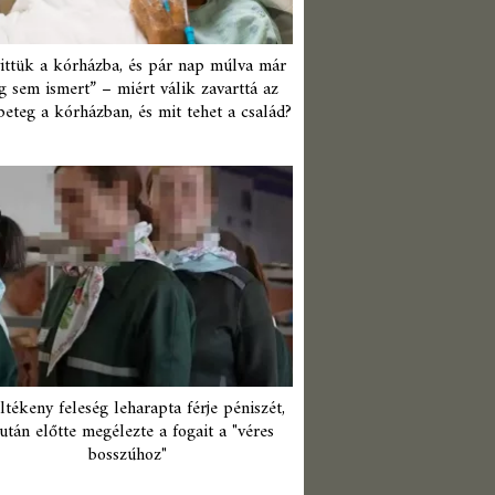
ittük a kórházba, és pár nap múlva már
 sem ismert” – miért válik zavarttá az
beteg a kórházban, és mit tehet a család?
ltékeny feleség leharapta férje péniszét,
után előtte megélezte a fogait a "véres
bosszúhoz"