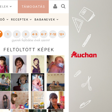
ELEK
TÁMOGATÁS
IDŐ
RECEPTEK
BABANEVEK
1
2
3
4-5
6-7
7-12
12+
FELTÖLTÖTT KÉPEK