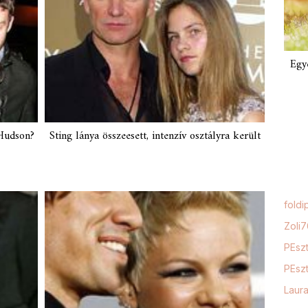
Egy
 Hudson?
Sting lánya összeesett, intenzív osztályra került
foldi
Zoli
PEszt
PEszt
Laur