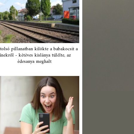
tolsó pillanatban kilökte a babakocsit a
ínekről - kétéves kislánya túlélte, az
édesanya meghalt