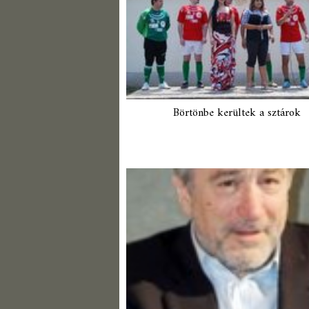
Börtönbe kerültek a sztárok