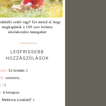
edülálló szülő vagy? Ezt intézd el, hogy
megkapjátok a 100 ezer forintos
iskolakezdési támogatást
LEGFRISSEBB
HOZZÁSZÓLÁSOK
peter:
Ez brutális :(
76b:
szomorú...
i:
:'(
i:
4 hónapos
a:
Mekkora a babád? :)