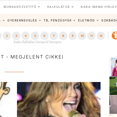
MUNKAKÖZVETÍTŐ
KALKULÁTOR
BABA-MAMA HÍRLEV
A
GYEREKNEVELÉS
TB, PÉNZÜGYEK
ÉLETMÓD
SZABAD
2
3
4
5
6
7
8
9
10
11
12
IT - MEGJELENT CIKKEI