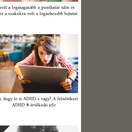
 volt a legmagasabb a ponthatár idén és
re a szakokra volt a legnehezebb bejutni
t, hogy te is ADHD-s vagy? A felnőttkori
ADHD 8 árulkodó jele