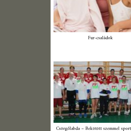
Fur-családok
Csörgőlabda – Bekötött szemmel sport