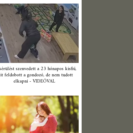
érülést szenvedett a 23 hónapos kisfiú,
it feldobott a gondozó, de nem tudott
elkapni - VIDEÓVAL