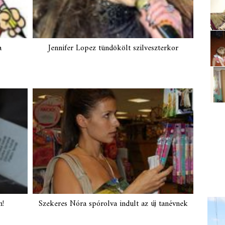
a
Jennifer Lopez tündökölt szilveszterkor
n!
Szekeres Nóra spórolva indult az új tanévnek