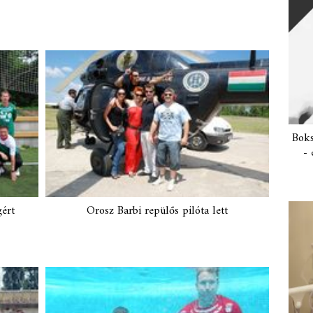
Boks
- 
gért
Orosz Barbi repülős pilóta lett