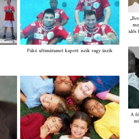
„Bev
meg
idős 
Pákó ultimátumot kapott: iszik vagy úszik
A fé
mi