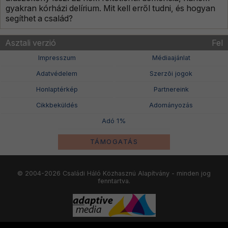
gyakran kórházi delírium. Mit kell erről tudni, és hogyan
segíthet a család?
Asztali verzió
Fel
Impresszum
Médiaajánlat
Adatvédelem
Szerzõi jogok
Honlaptérkép
Partnereink
Cikkbeküldés
Adományozás
Adó 1%
TÁMOGATÁS
© 2004-2026 Családi Háló Közhasznú Alapítvány - minden jog
fenntartva.