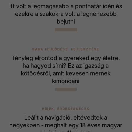
Itt volt a legmagasabb a ponthatár idén és
ezekre a szakokra volt a legnehezebb
bejutni
BABA FEJLŐDÉSE, FEJLESZTÉSE
Tényleg elrontod a gyereked egy életre,
ha hagyod sírni? Ez az igazság a
kötődésről, amit kevesen mernek
kimondani
HÍREK, ÉRDEKESSÉGEK
Leállt a navigáció, eltévedtek a
hegyekben - meghalt egy 18 éves magyar