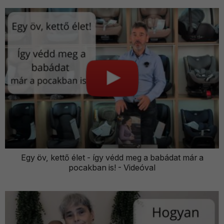
Egy öv, kettő élet - így védd meg a babádat már a
pocakban is! - Videóval