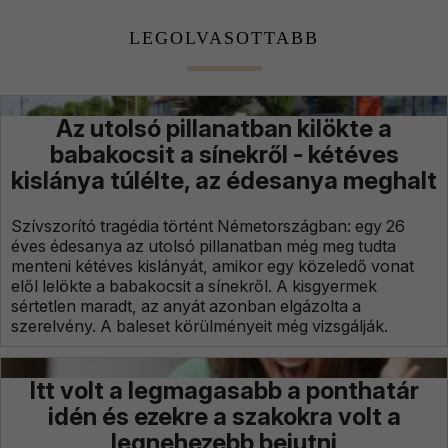
LEGOLVASOTTABB
Az utolsó pillanatban kilökte a
babakocsit a sínekről - kétéves
kislánya túlélte, az édesanya meghalt
Szívszorító tragédia történt Németországban: egy 26
éves édesanya az utolsó pillanatban még meg tudta
menteni kétéves kislányát, amikor egy közeledő vonat
elől lelökte a babakocsit a sínekről. A kisgyermek
sértetlen maradt, az anyát azonban elgázolta a
szerelvény. A baleset körülményeit még vizsgálják.
Itt volt a legmagasabb a ponthatár
idén és ezekre a szakokra volt a
legnehezebb bejutni