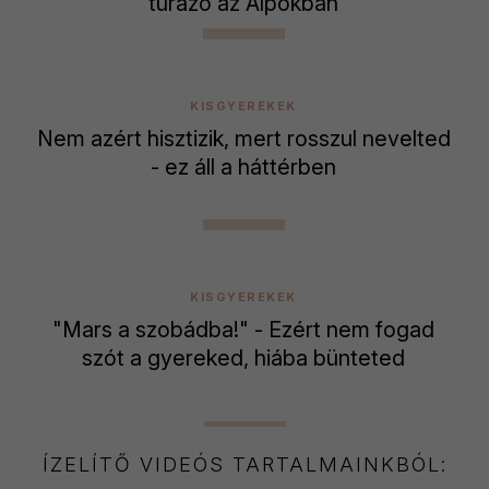
túrázó az Alpokban
KISGYEREKEK
Nem azért hisztizik, mert rosszul nevelted
- ez áll a háttérben
KISGYEREKEK
"Mars a szobádba!" - Ezért nem fogad
szót a gyereked, hiába bünteted
ÍZELÍTŐ VIDEÓS TARTALMAINKBÓL: