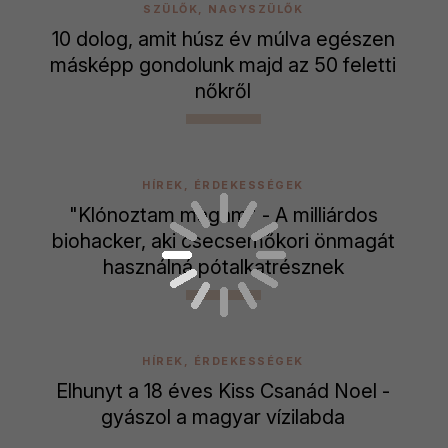
SZÜLŐK, NAGYSZÜLŐK
10 dolog, amit húsz év múlva egészen
másképp gondolunk majd az 50 feletti
nőkről
HÍREK, ÉRDEKESSÉGEK
"Klónoztam magam" - A milliárdos
biohacker, aki csecsemőkori önmagát
használná pótalkatrésznek
HÍREK, ÉRDEKESSÉGEK
Elhunyt a 18 éves Kiss Csanád Noel -
gyászol a magyar vízilabda