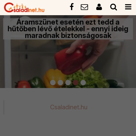
Egy négyéves kisfiú hívott mentő
ig
összeesett édesanyjához - ezt
minden gyereknek érdemes
megtanítani
Csaladinet.hu