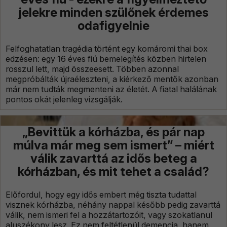
jelekre minden szülőnek érdemes
odafigyelnie
Felfoghatatlan tragédia történt egy komáromi thai box
edzésen: egy 16 éves fiú bemelegítés közben hirtelen
rosszul lett, majd összeesett. Többen azonnal
megpróbálták újraéleszteni, a kiérkező mentők azonban
már nem tudták megmenteni az életét. A fiatal halálának
pontos okát jelenleg vizsgálják.
„Bevittük a kórházba, és pár nap
múlva már meg sem ismert” – miért
válik zavarttá az idős beteg a
kórházban, és mit tehet a család?
Előfordul, hogy egy idős embert még tiszta tudattal
visznek kórházba, néhány nappal később pedig zavarttá
válik, nem ismeri fel a hozzátartozóit, vagy szokatlanul
aluszékony lesz. Ez nem feltétlenül demencia, hanem