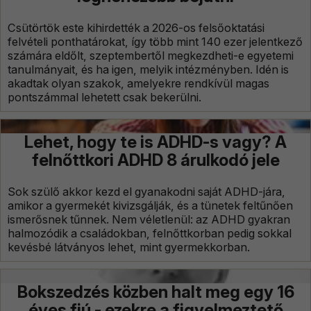
Csütörtök este kihirdették a 2026-os felsőoktatási
felvételi ponthatárokat, így több mint 140 ezer jelentkező
számára eldőlt, szeptembertől megkezdheti-e egyetemi
tanulmányait, és ha igen, melyik intézményben. Idén is
akadtak olyan szakok, amelyekre rendkívül magas
pontszámmal lehetett csak bekerülni.
Lehet, hogy te is ADHD-s vagy? A
felnőttkori ADHD 8 árulkodó jele
Sok szülő akkor kezd el gyanakodni saját ADHD-jára,
amikor a gyermekét kivizsgálják, és a tünetek feltűnően
ismerősnek tűnnek. Nem véletlenül: az ADHD gyakran
halmozódik a családokban, felnőttkorban pedig sokkal
kevésbé látványos lehet, mint gyermekkorban.
Bokszedzés közben halt meg egy 16
éves fiú - ezekre a figyelmeztető