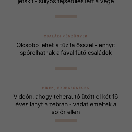
jetskit - súlyos fejsérülés lett a vége
CSALÁDI PÉNZÜGYEK
Olcsóbb lehet a tűzifa ősszel - ennyit
spórolhatnak a fával fűtő családok
HÍREK, ÉRDEKESSÉGEK
Videón, ahogy teherautó ütött el két 16
éves lányt a zebrán - vádat emeltek a
sofőr ellen