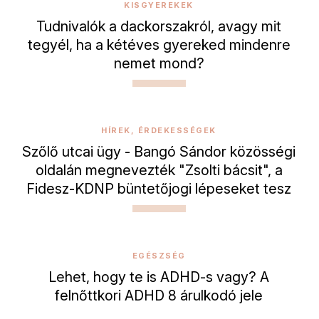
KISGYEREKEK
Tudnivalók a dackorszakról, avagy mit
tegyél, ha a kétéves gyereked mindenre
nemet mond?
HÍREK, ÉRDEKESSÉGEK
Szőlő utcai ügy - Bangó Sándor közösségi
oldalán megnevezték "Zsolti bácsit", a
Fidesz-KDNP büntetőjogi lépeseket tesz
EGÉSZSÉG
Lehet, hogy te is ADHD-s vagy? A
felnőttkori ADHD 8 árulkodó jele