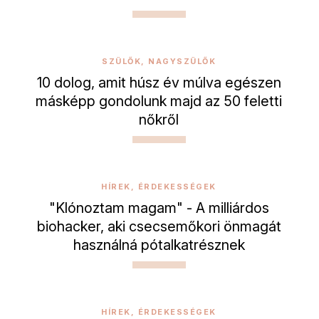
SZÜLŐK, NAGYSZÜLŐK
10 dolog, amit húsz év múlva egészen
másképp gondolunk majd az 50 feletti
nőkről
HÍREK, ÉRDEKESSÉGEK
"Klónoztam magam" - A milliárdos
biohacker, aki csecsemőkori önmagát
használná pótalkatrésznek
HÍREK, ÉRDEKESSÉGEK