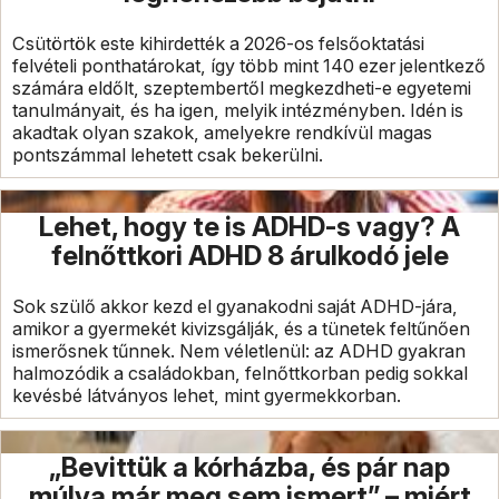
Csütörtök este kihirdették a 2026-os felsőoktatási
felvételi ponthatárokat, így több mint 140 ezer jelentkező
számára eldőlt, szeptembertől megkezdheti-e egyetemi
tanulmányait, és ha igen, melyik intézményben. Idén is
akadtak olyan szakok, amelyekre rendkívül magas
pontszámmal lehetett csak bekerülni.
Lehet, hogy te is ADHD-s vagy? A
felnőttkori ADHD 8 árulkodó jele
Sok szülő akkor kezd el gyanakodni saját ADHD-jára,
amikor a gyermekét kivizsgálják, és a tünetek feltűnően
ismerősnek tűnnek. Nem véletlenül: az ADHD gyakran
halmozódik a családokban, felnőttkorban pedig sokkal
kevésbé látványos lehet, mint gyermekkorban.
„Bevittük a kórházba, és pár nap
múlva már meg sem ismert” – miért