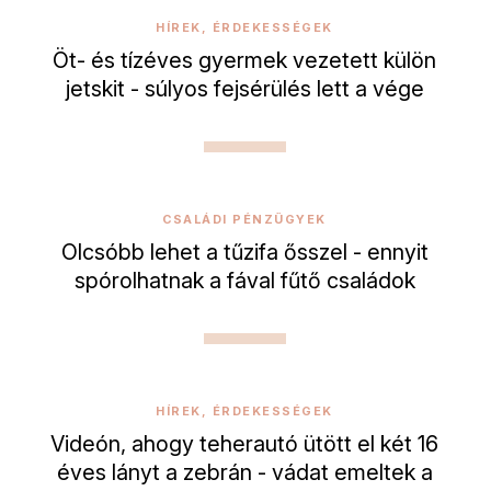
HÍREK, ÉRDEKESSÉGEK
Öt- és tízéves gyermek vezetett külön
jetskit - súlyos fejsérülés lett a vége
CSALÁDI PÉNZÜGYEK
Olcsóbb lehet a tűzifa ősszel - ennyit
spórolhatnak a fával fűtő családok
HÍREK, ÉRDEKESSÉGEK
Videón, ahogy teherautó ütött el két 16
éves lányt a zebrán - vádat emeltek a