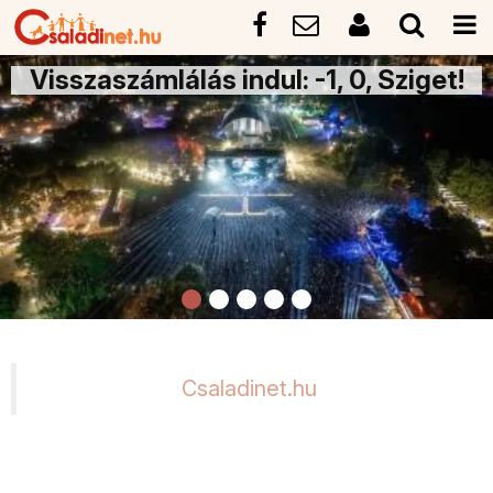
Visszaszámlálás indul: -1, 0, Sziget!
Csaladinet.hu