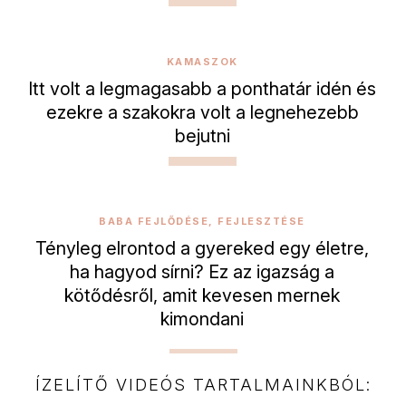
KAMASZOK
Itt volt a legmagasabb a ponthatár idén és
ezekre a szakokra volt a legnehezebb
bejutni
BABA FEJLŐDÉSE, FEJLESZTÉSE
Tényleg elrontod a gyereked egy életre,
ha hagyod sírni? Ez az igazság a
kötődésről, amit kevesen mernek
kimondani
ÍZELÍTŐ VIDEÓS TARTALMAINKBÓL: