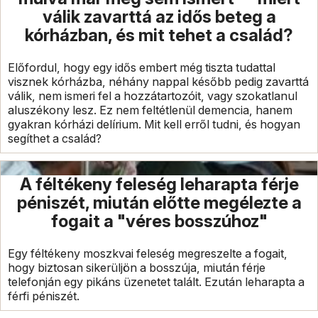
válik zavarttá az idős beteg a
kórházban, és mit tehet a család?
Előfordul, hogy egy idős embert még tiszta tudattal
visznek kórházba, néhány nappal később pedig zavarttá
válik, nem ismeri fel a hozzátartozóit, vagy szokatlanul
aluszékony lesz. Ez nem feltétlenül demencia, hanem
gyakran kórházi delírium. Mit kell erről tudni, és hogyan
segíthet a család?
A féltékeny feleség leharapta férje
péniszét, miután előtte megélezte a
fogait a "véres bosszúhoz"
Egy féltékeny moszkvai feleség megreszelte a fogait,
hogy biztosan sikerüljön a bosszúja, miután férje
telefonján egy pikáns üzenetet talált. Ezután leharapta a
férfi péniszét.