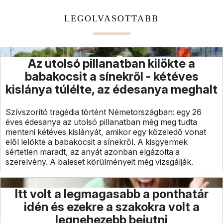
LEGOLVASOTTABB
Az utolsó pillanatban kilökte a
babakocsit a sínekről - kétéves
kislánya túlélte, az édesanya meghalt
Szívszorító tragédia történt Németországban: egy 26
éves édesanya az utolsó pillanatban még meg tudta
menteni kétéves kislányát, amikor egy közeledő vonat
elől lelökte a babakocsit a sínekről. A kisgyermek
sértetlen maradt, az anyát azonban elgázolta a
szerelvény. A baleset körülményeit még vizsgálják.
Itt volt a legmagasabb a ponthatár
idén és ezekre a szakokra volt a
legnehezebb bejutni