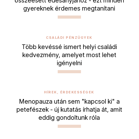
összeesett édesanyjához - ezt minden
gyereknek érdemes megtanítani
CSALÁDI PÉNZÜGYEK
Több kevéssé ismert helyi családi
kedvezmény, amelyet most lehet
igényelni
HÍREK, ÉRDEKESSÉGEK
Menopauza után sem "kapcsol ki" a
petefészek - új kutatás írhatja át, amit
eddig gondoltunk róla