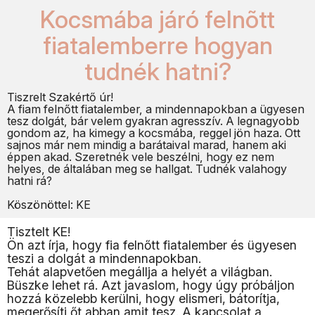
Kocsmába járó felnõtt
fiatalemberre hogyan
tudnék hatni?
Tiszrelt Szakértő úr!
A fiam felnőtt fiatalember, a mindennapokban a ügyesen
tesz dolgát, bár velem gyakran agresszív. A legnagyobb
gondom az, ha kimegy a kocsmába, reggel jön haza. Ott
sajnos már nem mindig a barátaival marad, hanem aki
éppen akad. Szeretnék vele beszélni, hogy ez nem
helyes, de általában meg se hallgat. Tudnék valahogy
hatni rá?
Köszönöttel: KE
Tisztelt KE!
Ön azt írja, hogy fia felnőtt fiatalember és ügyesen
teszi a dolgát a mindennapokban.
Tehát alapvetően megállja a helyét a világban.
Büszke lehet rá. Azt javaslom, hogy úgy próbáljon
hozzá közelebb kerülni, hogy elismeri, bátorítja,
megerősíti őt abban amit tesz. A kapcsolat a