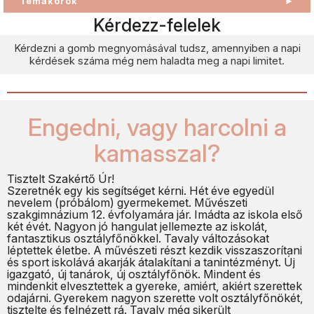
Témakörök
►
Kérdezz-felelek
Kérdezni a gomb megnyomásával tudsz, amennyiben a napi
kérdések száma még nem haladta meg a napi limitet.
Engedni, vagy harcolni a
kamasszal?
Tisztelt Szakértő Úr!
Szeretnék egy kis segítséget kérni. Hét éve egyedül
nevelem (próbálom) gyermekemet. Művészeti
szakgimnázium 12. évfolyamára jár. Imádta az iskola első
két évét. Nagyon jó hangulat jellemezte az iskolát,
fantasztikus osztályfőnökkel. Tavaly változásokat
léptettek életbe. A művészeti részt kezdik visszaszorítani
és sport iskolává akarják átalakítani a tanintézményt. Új
igazgató, új tanárok, új osztályfőnök. Mindent és
mindenkit elvesztettek a gyereke, amiért, akiért szerettek
odajárni. Gyerekem nagyon szerette volt osztályfőnökét,
tisztelte és felnézett rá. Tavaly még sikerült