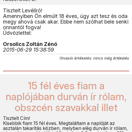
Tisztelt Levélíró!
Amennyiben Ön elmúlt 18 éves, úgy azt tesz és oda
megy ahová csak akar. Ebbe nem szólhat bele senki
onnantól fogva!
Üdvözlettel:
Orsolics Zoltán Zénó
2015-06-29 15:38:59
Olvasói értékelés:
nincs még értékelés
15 fél éves fiam a
naplójában durván ír rólam,
obszcén szavakkal illet
Tisztelt Cím!
Kisebbik fiam 15 fél éves. Megtaláltam a naplóját az
asztalán takarítás közben, melyben elèg durván ír rólam,