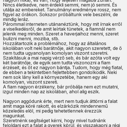
nagyon ritka), és van, hogy teljesen magába zuhan.
Nincs életkedve, nem érdekli semmi, nem jó semmi. És
utálja az embereket. Tanulmányi eredménye rossz, nem
figyel az órákon. Sokszor próbáltunk vele beszélni, de
mindig leráz.
Párommal interneten utánanéztünk, hogy mit írnak erről
a viselkedésről, de amit leírtak tünetek, a fiamnál nem
jelenik meg minden. Szeret a haverjaihoz menni, szeret
bulizni menni, moziba, stb.
Hozzátartozik a problémához, hogy az általános
iskolában volt neki barátnője, akit nagyon szeretett, de ő
nem tudta ugyanolyan komolyan viszont szeretni.
Szakításuk a mai napig vérző seb, és bár azóta volt egy
két barátnője, de egyik sem tudta viszonozni a fiam
érzéseit, és őt ez nagyon bántja. Tudom, hogy még fiatal,
de ebben a tekintetben fejlettebben gondolkodik. Neki
nem sok lány kell a környezetébe, hanem egy aki
komolyan, viszont szereti.
A fiam nagyon érzékeny, bár próbálja nem ezt mutatni,
izgul minden nap az iskolában, ahol alig eszik.
Nagyon aggódunk érte, mert nem tudjuk áttörni a falat
amit maga köré rakott, és elzárkózik mindennemű
közeledés elöl, mi pedig tehetetlennek érezzük
magunkat.
Szeretnénk segítséget kérni, hogy mivel tudnánk
feloldani ezt a falat a gyerek körül, és visszakapni a régi