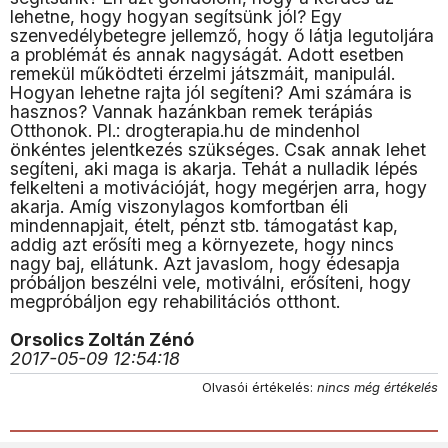
lehetne, hogy hogyan segítsünk jól? Egy
szenvedélybetegre jellemző, hogy ő látja legutoljára
a problémát és annak nagyságát. Adott esetben
remekül működteti érzelmi játszmáit, manipulál.
Hogyan lehetne rajta jól segíteni? Ami számára is
hasznos? Vannak hazánkban remek terápiás
Otthonok. Pl.: drogterapia.hu de mindenhol
önkéntes jelentkezés szükséges. Csak annak lehet
segíteni, aki maga is akarja. Tehát a nulladik lépés
felkelteni a motivációját, hogy megérjen arra, hogy
akarja. Amíg viszonylagos komfortban éli
mindennapjait, ételt, pénzt stb. támogatást kap,
addig azt erősíti meg a környezete, hogy nincs
nagy baj, ellátunk. Azt javaslom, hogy édesapja
próbáljon beszélni vele, motiválni, erősíteni, hogy
megpróbáljon egy rehabilitációs otthont.
Orsolics Zoltán Zénó
2017-05-09 12:54:18
Olvasói értékelés:
nincs még értékelés