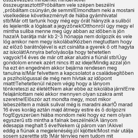
összeugrasztott!Próbáltam vele szépen beszélni
,próbáltam csúnyán,de semmi!Elmondtam neki a mostani
viselkedése következményit de hiába gyámhivatal
stb!Már ott tartunk hogy még egy órát hiányzik a suliból
és lejelentik a lógásait a jegyzőnek!Otthonról úgy megy el
mintha suliba menne meg úgy abban az időben is jön
haza!A barátja már kb 2-3 hónapja nem dolgozik és vele
lóg amikor nem megy iskolába!Közben megtudtam hogy
az előző barátnőjével is ezt csinálta a gyerek ő ott hagyta
az iskolát!Annyira befolyásolja hogy tehetetlen
vagyok!14 éves de már ott akar aludni a fiúnál stb!Úgy
gondolom ennek azért nincs itt az ideje!Mindig azzal jön
ha ezt én engedném akkor bejárna rendesen meg
tanulna is!Már felvettem a kapcsolatot a családsegítőben
a pszihológussal de még nem hívtak az időpont
miatt!Tehetetlenül nézem végig hogy a lányom
tönkreteszi az életét!Nem akar ebbe az iskolába járni!Erre
felajánlottam neki akkor mennyen olyan szakra amit
szeretne!Először azt mondta megy, most mikor
lebeszéltem a másik sulival még is maradni akar!Ő marad
16 éves koráig aztán majd átmegy estire és ő dolgozni
fog!Egyszerüen hiába mondom neki hogy ez nem olyan
egyszerű stb mintha a falnak beszélnék!A lányom
édesapja meghalt 5 éve!Nekem új párom van !Akivel
eddig a fiúnak a megjelenéséig jól kijöttek!Most már utálja
sosem szerettte stb !Már tényleg nem tudom mit