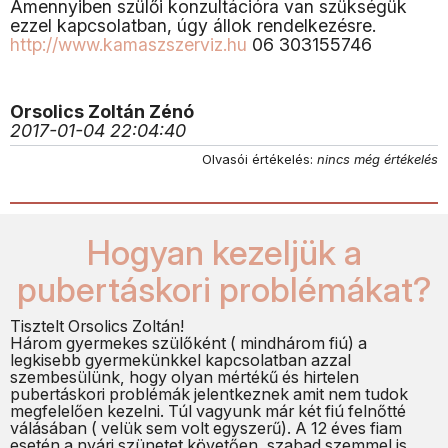
Amennyiben szülői konzultációra van szükségük
ezzel kapcsolatban, úgy állok rendelkezésre.
http://www.kamaszszerviz.hu
06 303155746
Orsolics Zoltán Zénó
2017-01-04 22:04:40
Olvasói értékelés:
nincs még értékelés
Hogyan kezeljük a
pubertáskori problémákat?
Tisztelt Orsolics Zoltán!
Három gyermekes szülőként ( mindhárom fiú) a
legkisebb gyermekünkkel kapcsolatban azzal
szembesülünk, hogy olyan mértékű és hirtelen
pubertáskori problémák jelentkeznek amit nem tudok
megfelelően kezelni. Túl vagyunk már két fiú felnőtté
válásában ( velük sem volt egyszerű). A 12 éves fiam
esetén a nyári szünetet követően, szabad szemmel is