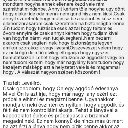
mondtam hogyha ennek ellenére kezd vele rám
számithat mindenbe. Annyit kértem tőle hogyha ugy dönt
hogy elakar ide oda menni nem gond hisz nem kicsi .Csak
annyit szeretnék hogy mutassa be a srácot és kész nem
ellenörizni akarom csak szeretném ha biztonságba lenne
.Én tudom hogy túlzásba esek azzal hogy féltem és
óvom ennyire de csak annyit kértem hogy tudjam kivel
van hogyha bármi van tudjak segiteni .Nem bezárni
akarom csak segiteni neki hogy biztonságba legyen
amikor szorakozik vagy ilyesmi.Összeveszet velem hogy
ez neki égő de a fiú elvileg elfogadja hogy egyszer
bemutatkozon Lehet hogy eltulzom az aggodást vagy én
nem tudom kezelni hogy már nagylány Nem tudom hogy
kezeljem másképp ezt a helyzetet vele is és magammal
hogy . A válaszát nagyon szépen köszönöm !
Tisztelt Levélíró.
Csak gondolom, hogy Ön egy aggódó édesanya.
Mivel Ön is azt írja, hogy már nagy lány ezért ezt
próbálja elhinni és megbízni benne. Ugyanakkor
mondja el neki őszintén és nyíltan, hogy aggódik és
félti és nem kontrollálni akarja. Tehát a lányával a
kapcdolatot építse és próbálgassa a bizalmat
megadni neki. Ez nem könnyű de nincs más út mert
ha azt érzi a lánya hogy nem bízik benne akkor az