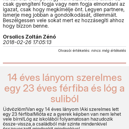
csak gyengíteni fogja vagy nem fogja elmondani az
igazat, csak hogy megkímélje önt. Legyen partnere,
ismerje meg jobban a gondolkodását, dilemmáit.
Beszélgessen vele sokat mert ez hozzásegíti ahhoz
hogy bízzon benne.
Orsolics Zoltán Zénó
2018-02-26 17:05:13
Olvasói értékelés:
nincs még értékelés
14 éves lányom szerelmes
egy 23 éves férfiba és lóg a
suliból
Üdvözlöm!Van egy 14 éves lányom !Aki szerelmes lett
egy 23 férfiba!Mióta ez a gyerek képben van nem lehet
vele bírni!Lóg az iskolából folyamatosan hazudozik
össze-vissza,a családból már szinte mindenkivel
összeveszett mindenkit mindenkivel