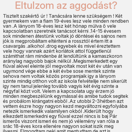
Eltulzom az aggodást?
Tisztelt szakértő úr ! Tanácsára lenne szükségem ! Két
gyermekem van a fiam 19-éves lesz vele minden rendben
van .A lányom 18-éves lesz két hónap múlva ő vele
kapcsolatban szeretnék tanácsot kérni .14-15 évesem
sok mindenen átestünk voltak jó döntései és sajnos nem
jók is megprobáltam eltériteni a rossztól értem itt a
csavargás .alkohol .drog egyebek és mivel éreztettem
vele hogy vannak azért korlátok attol függetlenül
számithat rám mindenbe át lendültünk a kamaszkoron
aránylag nagyobb bajok nélkül .Megismerkedett egy
fiúval akivel eleinte jól megvoltak most két év után van
ugymond vége ebbe a két évbe sose mentek szinte
sehova nem voltak közös programjaik igy a lányom
szinte mindig otthon volt az iskola felvételije nem sikerült
igy nem tanul jelenleg tovább vagyis két évig szinte a
négyfal közt volt. Velem a kapcsolata ugy érzem jó
minden megbeszélünk egymással és amibe tudok segitek
és probálom kirángatni ebből .Az utobbi 2-3hétben azt
vettem észre hogy nagyon kezd megváltozni egyfolyába
netezik ismerkedik valamilyen okból .Kiderült hogy
elkezdett ismerkedni egy fiúval ezzel nincs is baj Pár
ismerős viszont ismeri és nem jó vélemény van róla a
srác 18-éves kora ellenére nagyon sokat iszik meg
ilyesmi .Elmondtam neki amit megtudtam de azt is