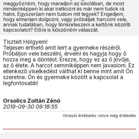
meggyőznöm, hogy maradjon az iskolában, de most
mindenképpen ki akar iratkozni és már nem tudok rá
hatni. Egyszerűen nem tudom mit tegyek? Engedjem,
hogy elmenjen dolgozni, vagy próbáljak harcolni vele,
annak tudatában, hogy tönkreteszem a kettőnk közötti
kapcsolatot? Előre is köszönöm válaszát.
Tisztelt Hölgyem!
Teljesen érthető amit leirt a gyermeke részéről.
Próbáljon vele beszélni, érvelni és hagyja hogy ő
hozza meg a döntést. Érezze, hogy ez az ő jövője,
az ő élete. A harcot semmiképpen nem javaslom. Ez
ellenkező viselkedést válthat ki benne mint amit Ön
szeretne. Ön és gyermeke között a kapcsolat a
legfontosabb!
Orsolics Zoltán Zénó
2019-09-30 09:18:55
Olvasói értékelés:
nincs még értékelés