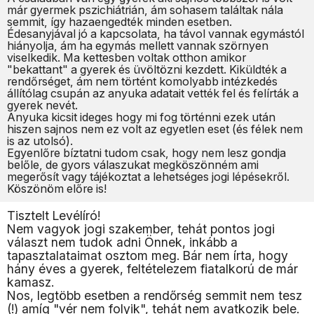
már gyermek pszichiátrián, ám sohasem találtak nála
semmit, így hazaengedték minden esetben.
Édesanyjával jó a kapcsolata, ha távol vannak egymástól
hiányolja, ám ha egymás mellett vannak szörnyen
viselkedik. Ma kettesben voltak otthon amikor
"bekattant" a gyerek és üvöltözni kezdett. Kiküldték a
rendőrséget, ám nem történt komolyabb intézkedés
állítólag csupán az anyuka adatait vették fel és felírták a
gyerek nevét.
Anyuka kicsit ideges hogy mi fog történni ezek után
hiszen sajnos nem ez volt az egyetlen eset (és félek nem
is az utolsó).
Egyenlőre bíztatni tudom csak, hogy nem lesz gondja
belőle, de gyors válaszukat megköszönném ami
megerősít vagy tájékoztat a lehetséges jogi lépésekről.
Köszönöm előre is!
Tisztelt Levélíró!
Nem vagyok jogi szakember, tehát pontos jogi
választ nem tudok adni Önnek, inkább a
tapasztalataimat osztom meg. Bár nem írta, hogy
hány éves a gyerek, feltételezem fiatalkorú de már
kamasz.
Nos, legtöbb esetben a rendőrség semmit nem tesz
(!) amíg "vér nem folyik", tehát nem avatkozik bele.