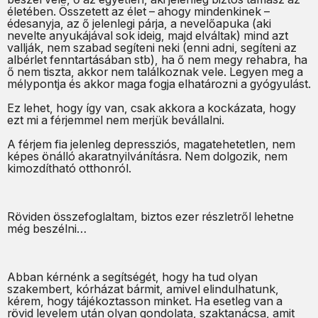
életében. Összetett az élet – ahogy mindenkinek –
édesanyja, az ő jelenlegi párja, a nevelőapuka (aki
nevelte anyukájával sok ideig, majd elváltak) mind azt
vallják, nem szabad segíteni neki (enni adni, segíteni az
albérlet fenntartásában stb), ha ő nem megy rehabra, ha
ő nem tiszta, akkor nem találkoznak vele. Legyen meg a
mélypontja és akkor maga fogja elhatározni a gyógyulást.
Ez lehet, hogy így van, csak akkora a kockázata, hogy
ezt mi a férjemmel nem merjük bevállalni.
A férjem fia jelenleg depressziós, magatehetetlen, nem
képes önálló akaratnyilvánításra. Nem dolgozik, nem
kimozdítható otthonról.
Röviden összefoglaltam, biztos ezer részletről lehetne
még beszélni…
Abban kérnénk a segítségét, hogy ha tud olyan
szakembert, kórházat bármit, amivel elindulhatunk,
kérem, hogy tájékoztasson minket. Ha esetleg van a
rövid levelem után olyan gondolata, szaktanácsa, amit