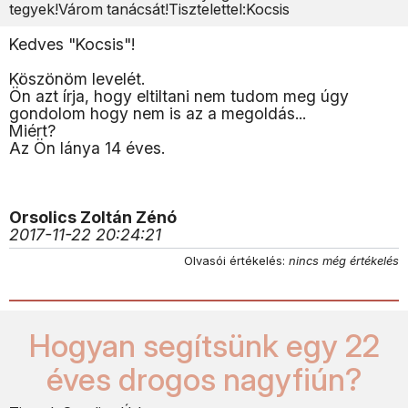
tegyek!Várom tanácsát!Tisztelettel:Kocsis
Kedves "Kocsis"!
Köszönöm levelét.
Ön azt írja, hogy eltiltani nem tudom meg úgy
gondolom hogy nem is az a megoldás...
Miért?
Az Ön lánya 14 éves.
Orsolics Zoltán Zénó
2017-11-22 20:24:21
Olvasói értékelés:
nincs még értékelés
Hogyan segítsünk egy 22
éves drogos nagyfiún?