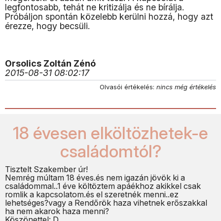
legfontosabb, tehát ne kritizálja és ne bírálja.
Próbáljon spontán közelebb kerülni hozzá, hogy azt
érezze, hogy becsüli.
Orsolics Zoltán Zénó
2015-08-31 08:02:17
Olvasói értékelés:
nincs még értékelés
18 évesen elköltözhetek-e
családomtól?
Tisztelt Szakember úr!
Nemrég múltam 18 éves.és nem igazán jövök ki a
családommal..1 éve költöztem apáékhoz akikkel csak
romlik a kapcsolatom.és el szeretnék menni..ez
lehetséges?vagy a Rendőrök haza vihetnek erőszakkal
ha nem akarok haza menni?
Köszönettel: D.