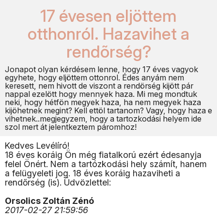
17 évesen eljöttem
otthonról. Hazavihet a
rendõrség?
Jonapot olyan kérdésem lenne, hogy 17 éves vagyok
egyhete, hogy eljöttem ottonrol. Édes anyám nem
keresett, nem hivott de viszont a rendörség kijött pár
nappal ezelött hogy mennyek haza. Mi meg mondtuk
neki, hogy hétfön megyek haza, ha nem megyek haza
kijöhetnek megint? Kell ettöl tartanom? Vagy, hogy haza e
vihetnek..megjegyzem, hogy a tartozkodási helyem ide
szol mert át jelentkeztem páromhoz!
Kedves Levélíró!
18 éves koráig Ön még fiatalkorú ezért édesanyja
felel Önért. Nem a tartózkodási hely számít, hanem
a felügyeleti jog. 18 éves koráig hazaviheti a
rendőrség (is). Üdvözlettel:
Orsolics Zoltán Zénó
2017-02-27 21:59:56