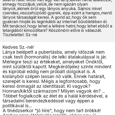
elmegy hozzájuk,velük,de nem igazán olyan
lányok,akinek örül egy lányos anyuka. Sajnos mivel
csendes,visszahúzódó gyerek, épp ezért a hangos,menő
lányok társaságát keresi. A gond az,hogy ők sem
gyakran hívják és leginkább az internet bűvöletében él.
Mit tanácsol,hogy lehet a lelkére hatni,hogy lehet ebből a
letargiából kimozdítani? Köszönöm előre is válaszát.
Tisztelettel: Sz-né
Kedves Sz.-né!
Lánya belépett a pubertásba, amely időszak nem
csak testi (hormonális) de lelki átalakulással is jár.
Mérlegre teszi az értékeket, amelyeket Önöktől,
mint szülőktől kapott. Megkérdőjelez szinte mindent
és kipróbál eddig nem próbált dolgokat is. A
kislányból szépen lassan nő válik. Ennek határait,
szerepét is keresi. Mégis a legfontosabb, hogy
keresi önmagát az identitását. Ki vagyok?
Honnan/kiktől származom? Milyen vagyok én? ...
Többet foglalkozik az élet és a halál kérdésével, a
társadalmi berendezkedéssel vagy éppen a
politikával is...
A tinédzserkor "jó híre", hogy nem tart örökké!