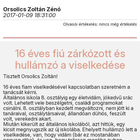
Orsolics Zoltán Zénó
2017-01-09 18:31:00
Olvasói értékelés:
nincs még értékelés
16 éves fiú zárkózott és
hullámzó a viselkedése
Tisztelt Orsolics Zoltán!
16 éves fiam viselkedésével kapcsolatban szeretném a
tanácsát kérni.
Általános iskola 8. osztályig egy életvidám, jókedvű srác
volt. Lehetett vele beszélgetni, családi programokat
csinálni. 8. osztályban kezdett megváltozni, nem jött ki a
tanáraival, osztálytársaival, állandóan dühös, feszült
volt, verekedni akart.
Miután kikerült az általános iskolából, azt hittük, egy
kicsit megnyugszik az új iskolába. Ehelyett hullámzó lett a
viselkedése, van, hogy vidám (bár ez mostanában