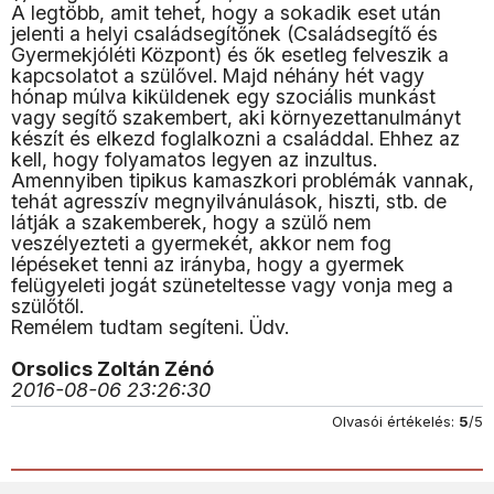
A legtöbb, amit tehet, hogy a sokadik eset után
jelenti a helyi családsegítőnek (Családsegítő és
Gyermekjóléti Központ) és ők esetleg felveszik a
kapcsolatot a szülővel. Majd néhány hét vagy
hónap múlva kiküldenek egy szociális munkást
vagy segítő szakembert, aki környezettanulmányt
készít és elkezd foglalkozni a családdal. Ehhez az
kell, hogy folyamatos legyen az inzultus.
Amennyiben tipikus kamaszkori problémák vannak,
tehát agresszív megnyilvánulások, hiszti, stb. de
látják a szakemberek, hogy a szülő nem
veszélyezteti a gyermekét, akkor nem fog
lépéseket tenni az irányba, hogy a gyermek
felügyeleti jogát szüneteltesse vagy vonja meg a
szülőtől.
Remélem tudtam segíteni. Üdv.
Orsolics Zoltán Zénó
2016-08-06 23:26:30
Olvasói értékelés:
5
/5