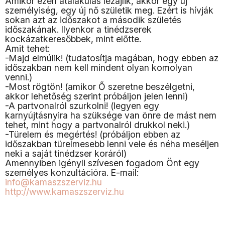
Amikor ezen átalakulás lezajlik, akkor egy új
személyiség, egy új nő születik meg. Ezért is hívják
sokan azt az időszakot a második születés
időszakának. Ilyenkor a tinédzserek
kockázatkeresőbbek, mint előtte.
Amit tehet:
-Majd elmúlik! (tudatosítja magában, hogy ebben az
időszakban nem kell mindent olyan komolyan
venni.)
-Most rögtön! (amikor Ő szeretne beszélgetni,
akkor lehetőség szerint próbáljon jelen lenni)
-A partvonalról szurkolni! (legyen egy
karnyújtásnyira ha szüksége van önre de mást nem
tehet, mint hogy a partvonalról drukkol neki.)
-Türelem és megértés! (próbáljon ebben az
időszakban türelmesebb lenni vele és néha meséljen
neki a saját tinédzser koráról)
Amennyiben igényli szívesen fogadom Önt egy
személyes konzultációra. E-mail:
info@kamaszszerviz.hu
http://www.kamaszszerviz.hu