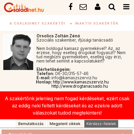
A CSALÁDINET SZAKÉRTŐI
►
INAKTÍV SZAKÉRTŐK
Orsolics Zoltán Zénó
Szociális szakember, ifjúsági tanácsadó
Nem boldogul kamasz gyermekével? Az, az
érzése, hogy esetleg drogokat fogyaszt? Nem
tud megbízni gyermekében, esetleg úgy érzi,
nem tehet semmit a kapcsolatukért?
Elérhetőségeim:
Telefon:
06-30/315-57-46
E-mail:
info@kamaszszerviz.hu
Honlap:
http://www.kamaszszerviz.hu
http://www.drogtanacsado.hu
A szakértőnk jelenleg nem fogad kérdéseket, ezért csak
az eddig neki feltett kérdéseket és az ezekre adott
válaszokat tudod megtekinteni!
Bemutatkozás
Megjelent cikkek
Kérdezz-felelek