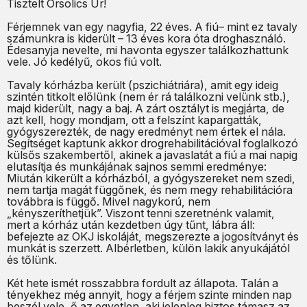
Tisztelt Orsolics Úr!
Férjemnek van egy nagyfia, 22 éves. A fiú– mint ez tavaly
számunkra is kiderült – 13 éves kora óta droghasználó.
Édesanyja nevelte, mi havonta egyszer találkozhattunk
vele. Jó kedélyű, okos fiú volt.
Tavaly kórházba került (pszichiátriára), amit egy ideig
szintén titkolt előlünk (nem ér rá találkozni velünk stb.),
majd kiderült, nagy a baj. A zárt osztályt is megjárta, de
azt kell, hogy mondjam, ott a felszínt kapargatták,
gyógyszerezték, de nagy eredményt nem értek el nála.
Segítséget kaptunk akkor drogrehabilitációval foglalkozó
külsős szakembertől, akinek a javaslatát a fiú a mai napig
elutasítja és munkájának sajnos semmi eredménye:
Miután kikerült a kórházból, a gyógyszereket nem szedi,
nem tartja magát függőnek, és nem megy rehabilitációra
továbbra is függő. Mivel nagykorú, nem
„kényszeríthetjük”. Viszont tenni szeretnénk valamit,
mert a kórház után kezdetben úgy tűnt, lábra áll:
befejezte az OKJ iskoláját, megszerezte a jogosítványt és
munkát is szerzett. Albérletben, külön lakik anyukájától
és tőlünk.
Két hete ismét rosszabbra fordult az állapota. Talán a
tényekhez még annyit, hogy a férjem szinte minden nap
beszél vele, ő az egyetlen, aki jelenleg biztos támasz az