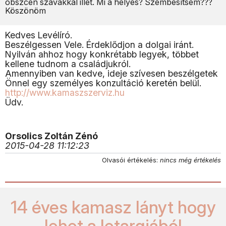
obszcén szavakkal illet. Mi a helyes? Szembesítsem???
Köszönöm
Kedves Levélíró.
Beszélgessen Vele. Érdeklődjon a dolgai iránt.
Nyilván ahhoz hogy konkrétabb legyek, többet
kellene tudnom a családjukról.
Amennyiben van kedve, ideje szívesen beszélgetek
Önnel egy személyes konzultáció keretén belül.
http://www.kamaszszerviz.hu
Üdv.
Orsolics Zoltán Zénó
2015-04-28 11:12:23
Olvasói értékelés:
nincs még értékelés
14 éves kamasz lányt hogy
lehet a letargiából