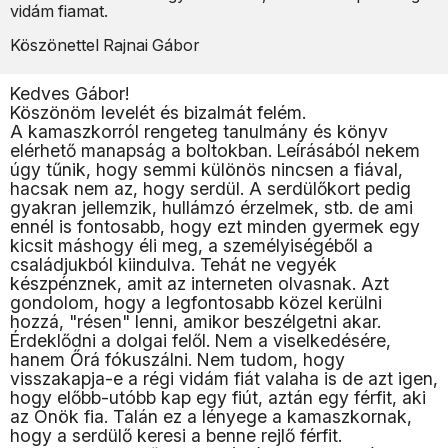
vidám fiamat.
Köszönettel Rajnai Gábor
Kedves Gábor!
Köszönöm levelét és bizalmát felém.
A kamaszkorról rengeteg tanulmány és könyv
elérhető manapság a boltokban. Leírásából nekem
úgy tűnik, hogy semmi különös nincsen a fiával,
hacsak nem az, hogy serdül. A serdülőkort pedig
gyakran jellemzik, hullámzó érzelmek, stb. de ami
ennél is fontosabb, hogy ezt minden gyermek egy
kicsit máshogy éli meg, a személyiségéből a
családjukból kiindulva. Tehát ne vegyék
készpénznek, amit az interneten olvasnak. Azt
gondolom, hogy a legfontosabb közel kerülni
hozzá, "résen" lenni, amikor beszélgetni akar.
Érdeklődni a dolgai felől. Nem a viselkedésére,
hanem Őrá fókuszálni. Nem tudom, hogy
visszakapja-e a régi vidám fiát valaha is de azt igen,
hogy előbb-utóbb kap egy fiút, aztán egy férfit, aki
az Önök fia. Talán ez a lényege a kamaszkornak,
hogy a serdülő keresi a benne rejlő férfit.