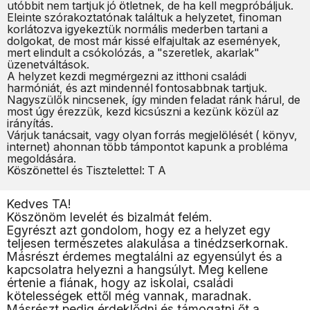
utóbbit nem tartjuk jó ötletnek, de ha kell megpróbáljuk.
Eleinte szórakoztatónak találtuk a helyzetet, finoman
korlátozva igyekeztük normális mederben tartani a
dolgokat, de most már kissé elfajultak az események,
mert elindult a csókolózás, a "szeretlek, akarlak"
üzenetváltások.
A helyzet kezdi megmérgezni az itthoni családi
harmóniát, és azt mindennél fontosabbnak tartjuk.
Nagyszülők nincsenek, így minden feladat ránk hárul, de
most úgy érezzük, kezd kicsúszni a kezünk közül az
irányítás.
Várjuk tanácsait, vagy olyan forrás megjelölését ( könyv,
internet) ahonnan több támpontot kapunk a probléma
megoldására.
Köszönettel és Tisztelettel: T A
Kedves TA!
Köszönöm levelét és bizalmát felém.
Egyrészt azt gondolom, hogy ez a helyzet egy
teljesen természetes alakulása a tinédzserkornak.
Másrészt érdemes megtalálni az egyensúlyt és a
kapcsolatra helyezni a hangsúlyt. Meg kellene
értenie a fiának, hogy az iskolai, családi
kötelességek ettől még vannak, maradnak.
Másrészt pedig érdeklődni és támogatni őt a