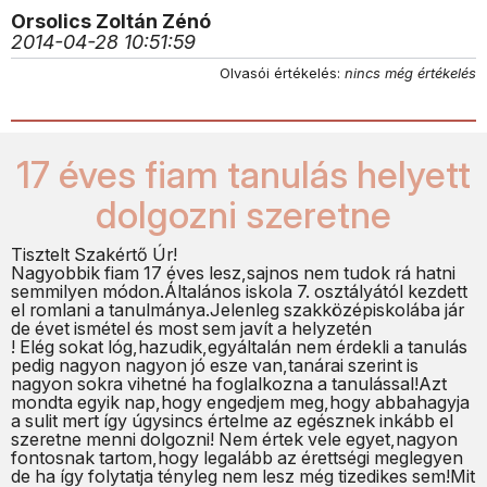
Orsolics Zoltán Zénó
2014-04-28 10:51:59
Olvasói értékelés:
nincs még értékelés
17 éves fiam tanulás helyett
dolgozni szeretne
Tisztelt Szakértő Úr!
Nagyobbik fiam 17 éves lesz,sajnos nem tudok rá hatni
semmilyen módon.Általános iskola 7. osztályától kezdett
el romlani a tanulmánya.Jelenleg szakközépiskolába jár
de évet ismétel és most sem javít a helyzetén
! Elég sokat lóg,hazudik,egyáltalán nem érdekli a tanulás
pedig nagyon nagyon jó esze van,tanárai szerint is
nagyon sokra vihetné ha foglalkozna a tanulással!Azt
mondta egyik nap,hogy engedjem meg,hogy abbahagyja
a sulit mert így úgysincs értelme az egésznek inkább el
szeretne menni dolgozni! Nem értek vele egyet,nagyon
fontosnak tartom,hogy legalább az érettségi meglegyen
de ha így folytatja tényleg nem lesz még tizedikes sem!Mit