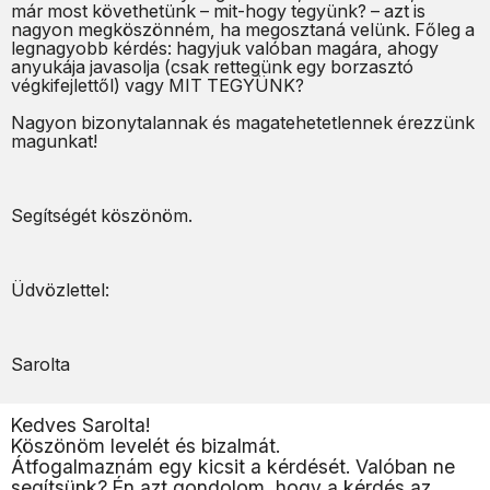
már most követhetünk – mit-hogy tegyünk? – azt is
nagyon megköszönném, ha megosztaná velünk. Főleg a
legnagyobb kérdés: hagyjuk valóban magára, ahogy
anyukája javasolja (csak rettegünk egy borzasztó
végkifejlettől) vagy MIT TEGYÜNK?
Nagyon bizonytalannak és magatehetetlennek érezzünk
magunkat!
Segítségét köszönöm.
Üdvözlettel:
Sarolta
Kedves Sarolta!
Köszönöm levelét és bizalmát.
Átfogalmaznám egy kicsit a kérdését. Valóban ne
segítsünk? Én azt gondolom, hogy a kérdés az