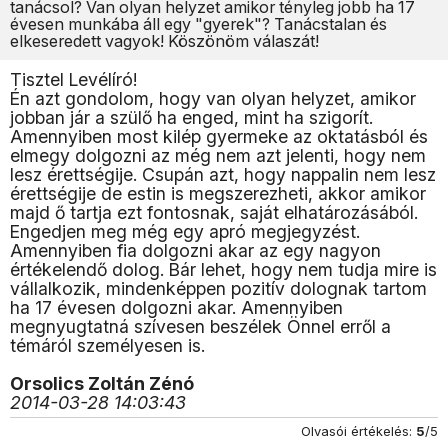
tanácsol? Van olyan helyzet amikor tényleg jobb ha 17
évesen munkába áll egy "gyerek"? Tanácstalan és
elkeseredett vagyok! Köszönöm válaszát!
Tisztel Levélíró!
Én azt gondolom, hogy van olyan helyzet, amikor
jobban jár a szülő ha enged, mint ha szigorít.
Amennyiben most kilép gyermeke az oktatásból és
elmegy dolgozni az még nem azt jelenti, hogy nem
lesz érettségije. Csupán azt, hogy nappalin nem lesz
érettségije de estin is megszerezheti, akkor amikor
majd ő tartja ezt fontosnak, saját elhatározásából.
Engedjen meg még egy apró megjegyzést.
Amennyiben fia dolgozni akar az egy nagyon
értékelendő dolog. Bár lehet, hogy nem tudja mire is
vállalkozik, mindenképpen pozitív dolognak tartom
ha 17 évesen dolgozni akar. Amennyiben
megnyugtatná szívesen beszélek Önnel erről a
témáról személyesen is.
Orsolics Zoltán Zénó
2014-03-28 14:03:43
Olvasói értékelés:
5
/5