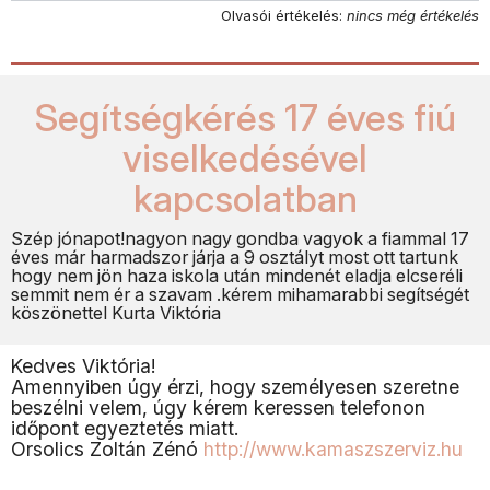
Olvasói értékelés:
nincs még értékelés
Segítségkérés 17 éves fiú
viselkedésével
kapcsolatban
Szép jónapot!nagyon nagy gondba vagyok a fiammal 17
éves már harmadszor járja a 9 osztályt most ott tartunk
hogy nem jön haza iskola után mindenét eladja elcseréli
semmit nem ér a szavam .kérem mihamarabbi segítségét
köszönettel Kurta Viktória
Kedves Viktória!
Amennyiben úgy érzi, hogy személyesen szeretne
beszélni velem, úgy kérem keressen telefonon
időpont egyeztetés miatt.
Orsolics Zoltán Zénó
http://www.kamaszszerviz.hu