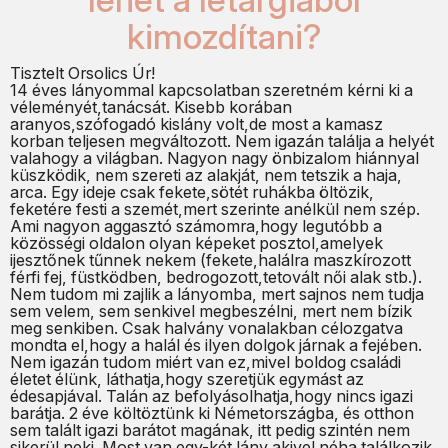
kimozdítani?
Tisztelt Orsolics Úr!
14 éves lányommal kapcsolatban szeretném kérni ki a
véleményét,tanácsát. Kisebb korában
aranyos,szófogadó kislány volt,de most a kamasz
korban teljesen megváltozott. Nem igazán találja a helyét
valahogy a világban. Nagyon nagy önbizalom hiánnyal
küszködik, nem szereti az alakját, nem tetszik a haja,
arca. Egy ideje csak fekete,sötét ruhákba öltözik,
feketére festi a szemét,mert szerinte anélkül nem szép.
Ami nagyon aggasztó számomra,hogy legutóbb a
közösségi oldalon olyan képeket posztol,amelyek
ijesztőnek tűnnek nekem (fekete,halálra maszkírozott
férfi fej, füstködben, bedrogozott,tetovált női alak stb.).
Nem tudom mi zajlik a lányomba, mert sajnos nem tudja
sem velem, sem senkivel megbeszélni, mert nem bízik
meg senkiben. Csak halvány vonalakban célozgatva
mondta el,hogy a halál és ilyen dolgok járnak a fejében.
Nem igazán tudom miért van ez,mivel boldog családi
életet élünk, láthatja,hogy szeretjük egymást az
édesapjával. Talán az befolyásolhatja,hogy nincs igazi
barátja. 2 éve költöztünk ki Németországba, és otthon
sem talált igazi barátot magának, itt pedig szintén nem
sikerül neki. Most van egy-két lány,akivel néha találkozik,