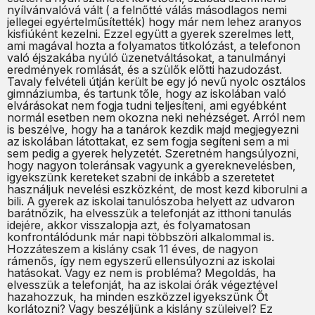
nyílvánvalóvá vált ( a felnőtté válás másodlagos nemi
jellegei egyértelműsítették) hogy már nem lehez aranyos
kisfiúként kezelni. Ezzel együtt a gyerek szerelmes lett,
ami magával hozta a folyamatos titkolózást, a telefonon
való éjszakába nyúló üzenetváltásokat, a tanulmányi
eredmények romlását, és a szülők előtti hazudozást.
Tavaly felvételi útján került be egy jó nevű nyolc osztálos
gimnáziumba, és tartunk tőle, hogy az iskolában való
elvárásokat nem fogja tudni teljesíteni, ami egyébként
normál esetben nem okozna neki nehézséget. Arról nem
is beszélve, hogy ha a tanárok kezdik majd megjegyezni
az iskolában látottakat, ez sem fogja segíteni sem a mi
sem pedig a gyerek helyzetét. Szeretném hangsúlyozni,
hogy nagyon toleránsak vagyunk a gyereknevelésben,
igyekszünk kereteket szabni de inkább a szeretetet
használjuk nevelési eszközként, de most kezd kiborulni a
bili. A gyerek az iskolai tanulószoba helyett az udvaron
barátnőzik, ha elvesszük a telefonját az itthoni tanulás
idejére, akkor visszalopja azt, és folyamatosan
konfrontálódunk már napi többszöri alkalommal is.
Hozzáteszem a kislány csak 11 éves, de nagyon
rámenős, így nem egyszerű ellensúlyozni az iskolai
hatásokat. Vagy ez nem is probléma? Megoldás, ha
elvesszük a telefonját, ha az iskolai órák végeztével
hazahozzuk, ha minden eszközzel igyekszünk Őt
korlátozni? Vagy beszéljünk a kislány szüleivel? Ez